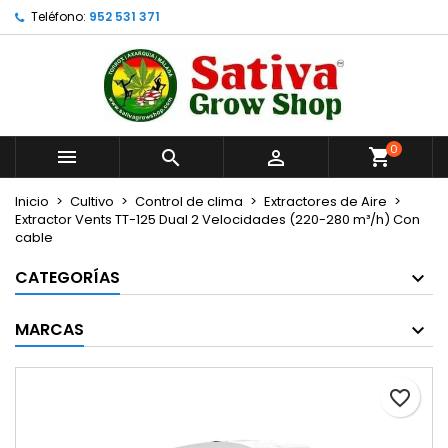
Teléfono:
952 531 371
×
×
×
Añadir a la lista de deseos
Crear lista de deseos
Iniciar sesión
Crear nueva lista
add_circle_outline
Debe iniciar sesión para guardar productos en su
Nombre de la lista de deseos
lista de deseos.
0



Cancelar
Iniciar sesión
Cancelar
Crear lista de deseos
Inicio
Cultivo
Control de clima
Extractores de Aire
Extractor Vents TT-125 Dual 2 Velocidades (220-280 m³/h) Con
cable
CATEGORÍAS
MARCAS
favorite_border