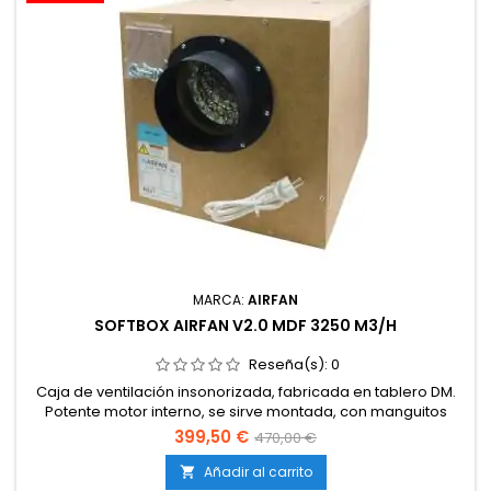
MARCA:
AIRFAN
SOFTBOX AIRFAN V2.0 MDF 3250 M3/H
Reseña(s):
0
Caja de ventilación insonorizada, fabricada en tablero DM.
Potente motor interno, se sirve montada, con manguitos
corona y anclajes de sujeción.
399,50 €
470,00 €
Añadir al carrito
