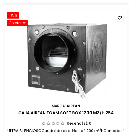
-15%
favorite_border
¡En oferta!
MARCA:
AIRFAN
CAJA AIRFAN FOAM SOFT BOX 1200 M3/H 254
Reseña(s):
0
ULTRA SILENCIOSOCaudal de aire: Hasta 1.200 m³/hConexión: 1