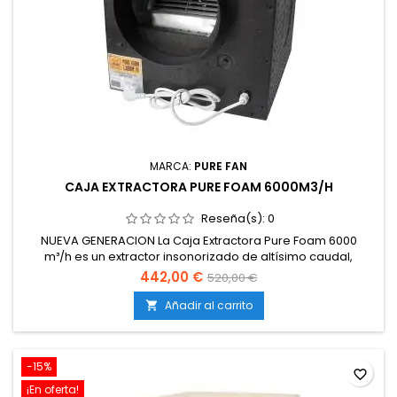
MARCA:
PURE FAN
CAJA EXTRACTORA PURE FOAM 6000M3/H
Reseña(s):
0
NUEVA GENERACION La Caja Extractora Pure Foam 6000
m³/h es un extractor insonorizado de altísimo caudal,
diseñado para cultivos de gran tamaño que requieren una
442,00 €
520,00 €
ventilación potente con un nivel sonoro muy reducido. Su
estructura está fabricada en espuma técnica EPP, lo que
Añadir al carrito

proporciona un aislamiento acústico eficaz, resistencia
frente a la humedad y...
-15%
favorite_border
¡En oferta!