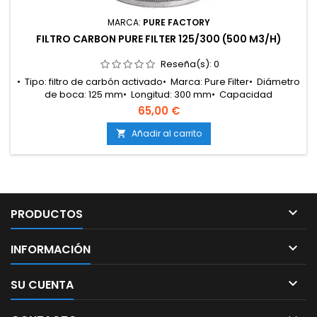
MARCA:
PURE FACTORY
FILTRO CARBON PURE FILTER 125/300 (500 M3/H)
Reseña(s):
0
• Tipo: filtro de carbón activado• Marca: Pure Filter• Diámetro
de boca: 125 mm• Longitud: 300 mm• Capacidad
máxima: 500 m³/h• Carbón: RC 412 virgen
65,00 €
australiano• Espesor de carbón: 3 cm• Granulado: tamaño
estrictamente controlado• Prueba de yodo: nivel moderado
Añadir al carrito

a alto• Contenido en cenizas: bajo• Incluye: 2 pre-
filtros• Ventaja: alta absorción...

PRODUCTOS

INFORMACIÓN

SU CUENTA