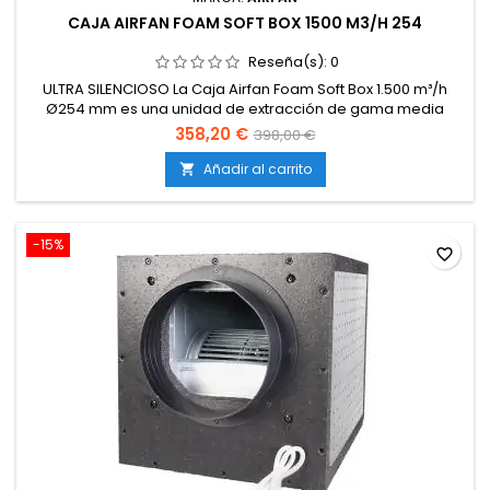
CAJA AIRFAN FOAM SOFT BOX 1500 M3/H 254
Reseña(s):
0
ULTRA SILENCIOSO La Caja Airfan Foam Soft Box 1.500 m³/h
Ø254 mm es una unidad de extracción de gama media
diseñada para ofrecer un flujo de aire constante y silencioso
358,20 €
398,00 €
en entornos donde se requiere ventilación eficiente sin
generar contaminación acústica. Es ideal para salas de
Añadir al carrito

cultivo medianas, armarios grandes, zonas técnicas o
espacios de trabajo...
-15%
favorite_border