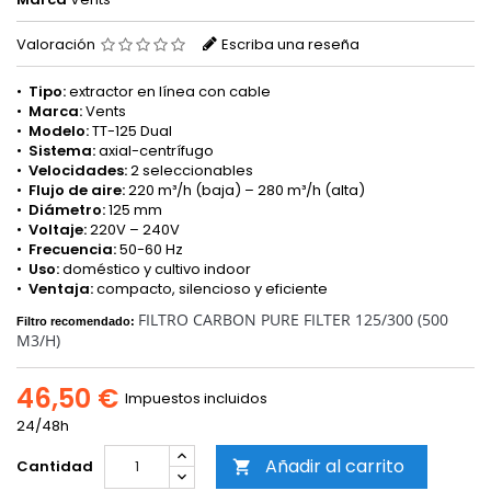
Valoración
Escriba una reseña
•
Tipo:
extractor en línea con cable
•
Marca:
Vents
•
Modelo:
TT-125 Dual
•
Sistema:
axial-centrífugo
•
Velocidades:
2 seleccionables
•
Flujo de aire:
220 m³/h (baja) – 280 m³/h (alta)
•
Diámetro:
125 mm
•
Voltaje:
220V – 240V
•
Frecuencia:
50-60 Hz
•
Uso:
doméstico y cultivo indoor
•
Ventaja:
compacto, silencioso y eficiente
FILTRO CARBON PURE FILTER 125/300 (500
Filtro recomendado:
M3/H)
46,50 €
Impuestos incluidos
24/48h
Añadir al carrito
Cantidad
