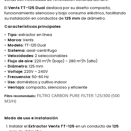
El
Vents TT-125 Dual
destaca por su diseño compacto,
funcionamiento silencioso y bajo consumo eléctrico, facilitando
su instalación en conductos de
125 mm
de diámetro.
Características principales
•
Tipo:
extractor en línea
•
Marca:
Vents
•
Modelo:
TT-125 Dual
•
Sistema:
axial-centrífugo
•
Velocidades:
2 seleccionables
•
Flujo de aire:
220 m³/h (baja) – 280 m³/h (alta)
•
Diámetro:
125 mm
•
Voltaje:
220V – 240V
•
Frecuencia:
50-60 Hz
•
Uso:
doméstico y cultivo indoor
•
Ventaja:
compacto, silencioso y eficiente
FILTRO CARBON PURE FILTER 125/300 (500
Filtro recomendado:
M3/H)
Modo de uso e instalación
Instalar el
Extractor Vents TT-125
en un conducto de
125