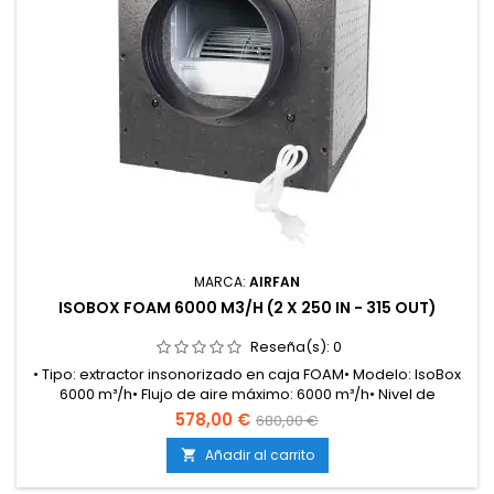
MARCA:
AIRFAN
ISOBOX FOAM 6000 M3/H (2 X 250 IN - 315 OUT)
Reseña(s):
0
• Tipo: extractor insonorizado en caja FOAM• Modelo: IsoBox
6000 m³/h• Flujo de aire máximo: 6000 m³/h• Nivel de
ruido: 46.4 dB• Peso: 39.8 kg• Intensidad máxima: 6.5
578,00 €
680,00 €
A• Dimensiones: 650 x 650 x 650 mm• Embocadura de
entrada: 3 x 250 mm• Embocadura de salida: 315
Añadir al carrito

mm• Uso: cultivo indoor y ventilación
industrial• Ventaja: potencia extrema con aislamiento...