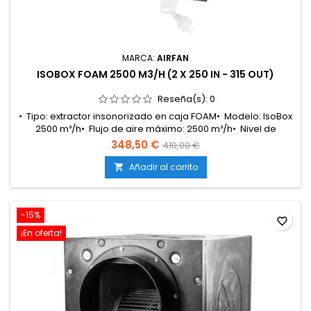
MARCA:
AIRFAN
ISOBOX FOAM 2500 M3/H (2 X 250 IN - 315 OUT)
Reseña(s):
0
• Tipo: extractor insonorizado en caja FOAM• Modelo: IsoBox
2500 m³/h• Flujo de aire máximo: 2500 m³/h• Nivel de
ruido: 31.9 dB• Peso: 27.6 kg• Intensidad máxima: 2.6
348,50 €
410,00 €
A• Dimensiones: 550 x 550 x 550 mm• Embocadura de
entrada: 2 x 250 mm• Embocadura de salida: 315
Añadir al carrito

mm• Uso: cultivo indoor y ventilación
profesional• Ventaja: alta potencia con bajo...
-15%
favorite_border
¡En oferta!