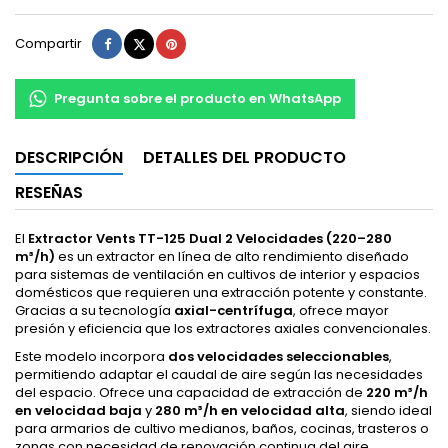
Compartir
Tuitear
Pinterest
Compartir
Pregunta sobre el producto en WhatsApp
DESCRIPCIÓN
DETALLES DEL PRODUCTO
RESEÑAS
El
Extractor Vents TT-125 Dual 2 Velocidades (220–280
m³/h)
es un extractor en línea de alto rendimiento diseñado
para sistemas de ventilación en cultivos de interior y espacios
domésticos que requieren una extracción potente y constante.
Gracias a su tecnología
axial-centrífuga
, ofrece mayor
presión y eficiencia que los extractores axiales convencionales.
Este modelo incorpora
dos velocidades seleccionables
,
permitiendo adaptar el caudal de aire según las necesidades
del espacio. Ofrece una capacidad de extracción de
220 m³/h
en velocidad baja
y
280 m³/h en velocidad alta
, siendo ideal
para armarios de cultivo medianos, baños, cocinas, trasteros o
zonas con necesidad de renovación continua del aire.