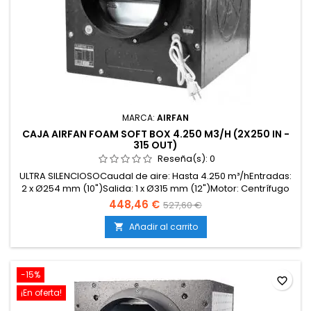
MARCA:
AIRFAN
CAJA AIRFAN FOAM SOFT BOX 4.250 M3/H (2X250 IN -
315 OUT)
Reseña(s):
0
ULTRA SILENCIOSOCaudal de aire: Hasta 4.250 m³/hEntradas:
2 x Ø254 mm (10")Salida: 1 x Ø315 mm (12")Motor: Centrífugo
de alto rendimientoEstructura: Caja insonorizada con
448,46 €
527,60 €
espuma acústica de alta densidadNivel de ruido: Bajo,
gracias al diseño Soft BoxMontaje: Fácil instalación mediante
Añadir al carrito

abrazaderas o conductos flexiblesUso...
-15%
favorite_border
¡En oferta!