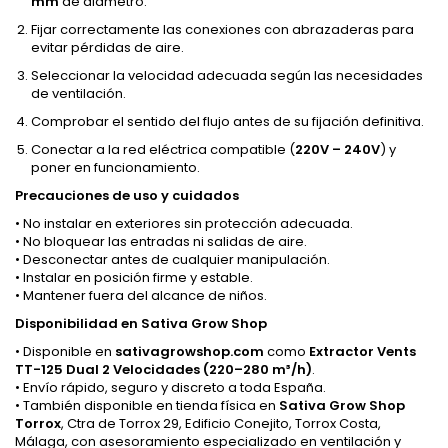
mm
de diámetro.
Fijar correctamente las conexiones con abrazaderas para
evitar pérdidas de aire.
Seleccionar la velocidad adecuada según las necesidades
de ventilación.
Comprobar el sentido del flujo antes de su fijación definitiva.
Conectar a la red eléctrica compatible (
220V – 240V
) y
poner en funcionamiento.
Precauciones de uso y cuidados
• No instalar en exteriores sin protección adecuada.
• No bloquear las entradas ni salidas de aire.
• Desconectar antes de cualquier manipulación.
• Instalar en posición firme y estable.
• Mantener fuera del alcance de niños.
Disponibilidad en Sativa Grow Shop
• Disponible en
sativagrowshop.com
como
Extractor Vents
TT-125 Dual 2 Velocidades (220–280 m³/h)
.
• Envío rápido, seguro y discreto a toda España.
• También disponible en tienda física en
Sativa Grow Shop
Torrox
, Ctra de Torrox 29, Edificio Conejito, Torrox Costa,
Málaga, con asesoramiento especializado en ventilación y