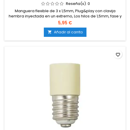
Reseña(s):
0
Manguera flexible de 3 x 1,5mm, Plug&play con clavija
hembra inyectada en un extremo, Los hilos de 1,5mm, fase y
neutro ya vienen pre pelados, la toma de tierra dispone de
5,95 €
terminal redondo plano, todo listo para que solo tengas que
conectarlo.
Añadir al carrito

favorite_border