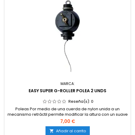
MARCA:
EASY SUPER G-ROLLER POLEA 2 UNDS
Reseña(s):
0
Poleas Por medio de una cuerda de nylon unida a un
mecanismo retráctil permite modificar la altura con un suave
movimiento. El peso máximo de carga es de 5 Kg, por lo que
7,00 €
se pueden utilizar con la mayoría de reflectores del
mercado. La longitud del hilo de nylon desplegado es de 110
Añadir al carrito
