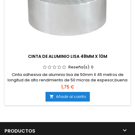
CINTA DE ALUMINIO LISA 48MM X 10M
Reseña(s):
0
Cinta adhesiva de aluminio lisa de 50mm X 45 metros de
longitud de alto rendimiento de 50 micras de espesor,buena
resistencia a la rotura, baja elongación y excelente
1,75 €
comportamiento a bajas y altas temperaturas.
Añadir al carrito


PRODUCTOS