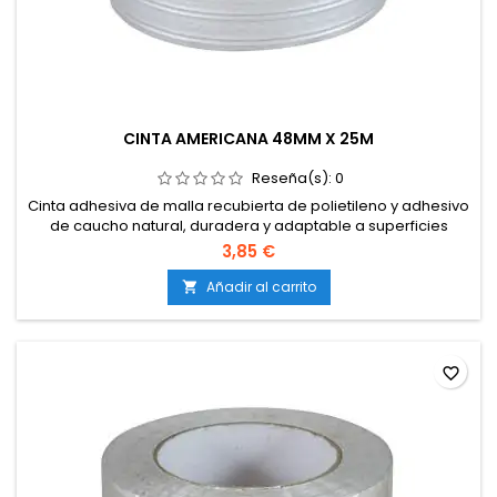
CINTA AMERICANA 48MM X 25M
Reseña(s):
0
Cinta adhesiva de malla recubierta de polietileno y adhesivo
de caucho natural, duradera y adaptable a superficies
irregulares. Flexible e impermeable y soporta temperaturas
3,85 €
de -5 ° C a 60 ° C.
Añadir al carrito

favorite_border