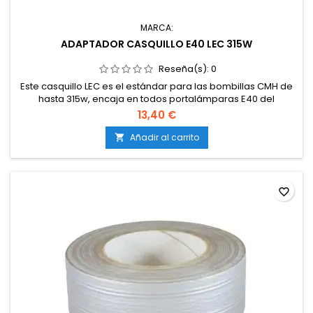
MARCA:
ADAPTADOR CASQUILLO E40 LEC 315W
Reseña(s):
0
Este casquillo LEC es el estándar para las bombillas CMH de
hasta 315w, encaja en todos portalámparas E40 del
mercado, fabricado en cerámica de alta calidad.
13,40 €
Añadir al carrito

favorite_border