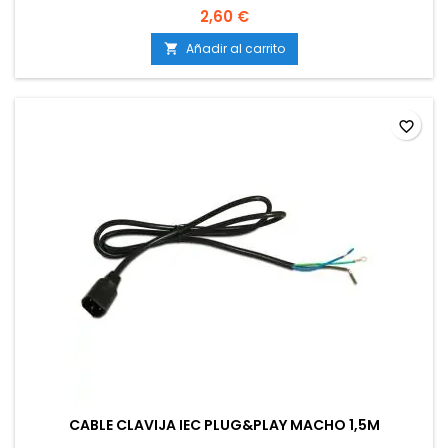
2,60 €
Añadir al carrito

favorite_border
CABLE CLAVIJA IEC PLUG&PLAY MACHO 1,5M