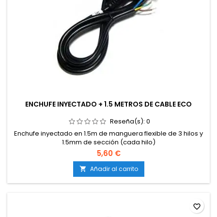
ENCHUFE INYECTADO + 1.5 METROS DE CABLE ECO
Reseña(s):
0
Enchufe inyectado en 1.5m de manguera flexible de 3 hilos y
1.5mm de sección (cada hilo)
5,60 €
Añadir al carrito

favorite_border