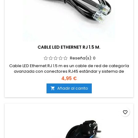
CABLE LED ETHERNET RJ 1.5 M.
Reseña(s):
0
Cable LED Ethernet RJ 1.5 m es un cable de red de categoría
avanzada con conectores RJ45 estándar y sistema de
iluminación LED incorporado en los extremos, diseñado para
4,95 €
ofrecer una conexión de alta velocidad y una visibilidad
mejorada en zonas de difícil acceso o con baja iluminación.
Añadir al carrito

Su longitud de 1,5 metros lo hace perfecto para conexiones
cercanas...
favorite_border