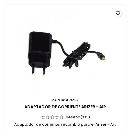
limpieza y...
favorite_border
MARCA:
ARIZER
ADAPTADOR DE CORRIENTE ARIZER - AIR
Reseña(s):
0
Adaptador de corriente, recambio para el Arizer - Air.