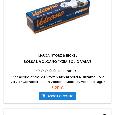
MARCA:
STORZ & BICKEL
BOLSAS VOLCANO 1X3M SOLID VALVE
Reseña(s):
0
• Accesorio oficial de Storz & Bickel para el sistema Solid
Valve.• Compatible con Volcano Classic y Volcano Digit.•
Incluye 1 rollo de bolsa de 3 m de largo (1 m de ancho).•
5,20 €
Material resistente al calor, neutro al sabor y sin olores.•
Permite fabricar bolsas a medida, personalizando la
Añadir al carrito

longitud.• Mantiene la pureza, densidad y calidad del
vapor.•...