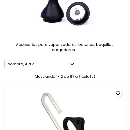
Accesorios para vaporizadores, baterias, boquillas,
cargadores....

Nombre, A a Z
Mostrando 1-12 de 67 artículo(s)
favorite_border