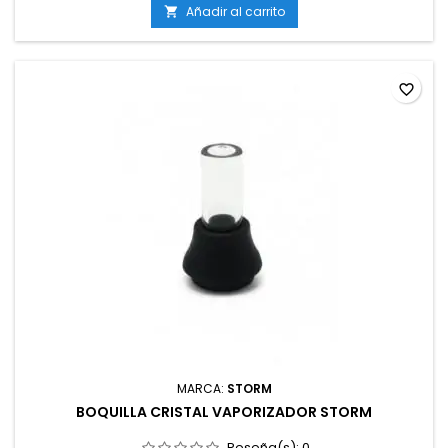
Añadir al carrito

favorite_border
MARCA:
STORM
BOQUILLA CRISTAL VAPORIZADOR STORM
Reseña(s):
0