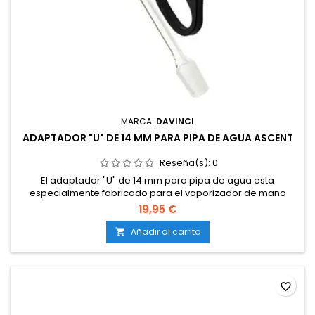
MARCA:
DAVINCI
ADAPTADOR "U" DE 14 MM PARA PIPA DE AGUA ASCENT
Reseña(s):
0
El adaptador "U" de 14 mm para pipa de agua esta
especialmente fabricado para el vaporizador de mano
Ascent. Esta pieza 100% de vidrio de forma única nos deja las
19,95 €
manos libres para utilizarlo. Incluye un soporte que permite
mantener el vaporizador sujeto u en posición vertical,
Añadir al carrito

dándonos acceso continuo a la cámara de carga del mismo
para cargarla o...
favorite_border