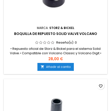
MARCA:
STORZ & BICKEL
BOQUILLA DE REPUESTO SOLID VALVE VOLCANO
Reseña(s):
0
• Repuesto oficial de Storz & Bickel para el sistema Solid
Valve.• Compatible con Volcano Classic y Volcano Digit.•
Fabricada con materiales resistentes al calor y neutros al
28,00 €
sabor.• Encaje perfecto y cierre hermético sin fugas de
vapor.• Boquilla ergonómica para inhalaciones cómodas y
Añadir al carrito

naturales.• Fácil de limpiar y mantener.• Garantiza la pureza
y...
favorite_border