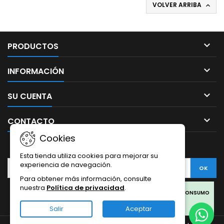
VOLVER ARRIBA


PRODUCTOS

INFORMACIÓN

SU CUENTA

CONTACTO
Cookies
BOLETÍN
Esta tienda utiliza cookies para mejorar su
experiencia de navegación.
Para obtener más información, consulte
nuestra
Política de privacidad
.
Facebook
Twitter
Rss
Instagram
LinkedIn
LOS PRODUCTOS SON SOLO PARA COLECCIONISMO Y NO PARA CONSUMO
HUMANO.
Salir
Aceptar
LOS PRODUCTOS DE CBD OFERTADOS EN ESTA WEB PROVIENEN DEL