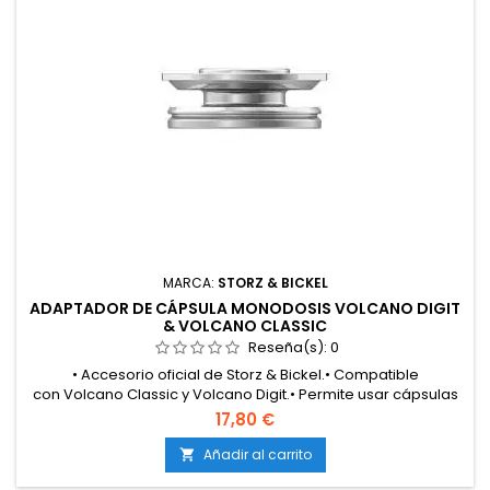
MARCA:
STORZ & BICKEL
ADAPTADOR DE CÁPSULA MONODOSIS VOLCANO DIGIT
& VOLCANO CLASSIC
Reseña(s):
0
• Accesorio oficial de Storz & Bickel.• Compatible
con Volcano Classic y Volcano Digit.• Permite usar cápsulas
monodosis (dosing capsules) en modelos antiguos.•
17,80 €
Fabricado en materiales resistentes al calor y neutros al
sabor.• Asegura una distribución uniforme del aire caliente.•
Añadir al carrito

Vaporización eficiente y completa de la dosis.• Facilita la