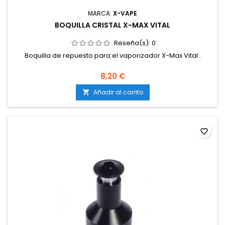
MARCA:
X-VAPE
BOQUILLA CRISTAL X-MAX VITAL
Reseña(s):
0
Boquilla de repuesto para el vaporizador X-Max Vital .
8,20 €
Añadir al carrito

favorite_border