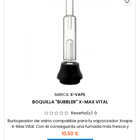
favorite_border
MARCA:
X-VAPE
BOQUILLA "BUBBLER" X-MAX VITAL
Reseña(s):
0
Burbujeador de vidrio compatible para tu vaporizador Xvape
X-Max Vital. Con él conseguirás una fumada más fresca y
suave gracias a su sistema de filtrado mediante burbujas.
10,50 €