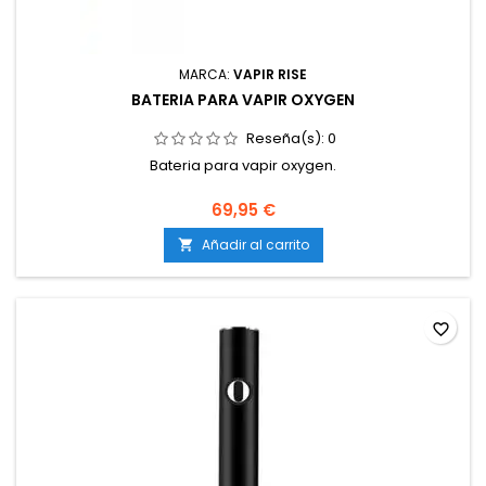
MARCA:
VAPIR RISE
BATERIA PARA VAPIR OXYGEN
Reseña(s):
0
Bateria para vapir oxygen.
69,95 €
Añadir al carrito

favorite_border