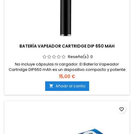
BATERÍA VAPEADOR CARTRIDGE DIP 650 MAH
Reseña(s):
0
No incluye cápsulas ni cargador. El Batería Vapeador
Cartridge DIP650 mAh es un dispositivo compacto y potente
diseñado para satisfacer las necesidades de los entusiastas
15,00 €
del vapeo. Con una capacidad de batería de 650 mAh,
ofrece una duración adecuada para sesiones de vapeo
Añadir al carrito

prolongadas. Su diseño elegante y ergonómico lo hace fácil
de llevar y cómodo de...
favorite_border