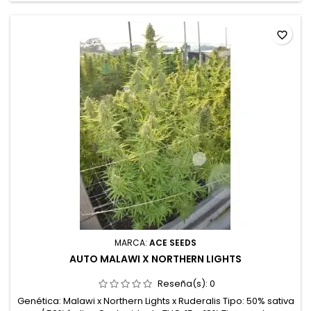
matices cítricos...
favorite_border
MARCA:
ACE SEEDS
AUTO MALAWI X NORTHERN LIGHTS
Reseña(s):
0
Genética: Malawi x Northern Lights x Ruderalis Tipo: 50% sativa