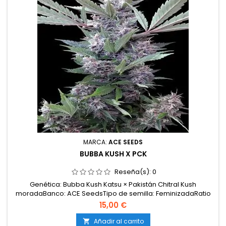
MARCA:
ACE SEEDS
BUBBA KUSH X PCK
Reseña(s):
0
Genética: Bubba Kush Katsu × Pakistán Chitral Kush
moradaBanco: ACE SeedsTipo de semilla: FeminizadaRatio
sativa / índica: 100 % índicaTHC: 17 %CBD: &lt; 0,05 %CBG: 2
15,00 €
%Floración en interior: 7–8 semanasFloración en exterior:
finales de septiembreProducción: MediaMorfología: plantas
Añadir al carrito
