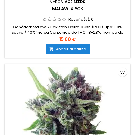
MARCA:
ACE SEEDS
MALAWI X PCK
Reseña(s):
0
Genética: Malawi x Pakistan Chitral Kush (PCK) Tipo: 60%
sativa / 40% índica Contenido de THC: 18-23% Tiempo de
floración: 9-10 semanas en interior Producción en
15,00 €
interior: 450-550 g/m² Producción en exterior: 500-800
g/planta Altura: 100-140 cm en interior; hasta 220 cm en
Añadir al carrito

exterior Aromas y sabores: Afrutados y dulces (frutos del
bosque, uva, fresa) con...
favorite_border