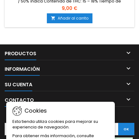
/ 50% índica Contenido de THC: 15 – 18% Tiempo de
floración: 8 – 9 semanas desde la germinación Producción
9,00 €
en interior: 400 – 500 g/m² Producción en exterior: 80 – 150
g/planta Altura: 80 – 120 cm en interior; hasta 150 cm en
Añadir al carrito

exterior Aromas y sabores: Afrutados y especiados, con
matices...

PRODUCTOS

INFORMACIÓN

SU CUENTA

CONTACTO
Cookies
BOLETÍN
Esta tienda utiliza cookies para mejorar su
experiencia de navegación.
Para obtener más información, consulte