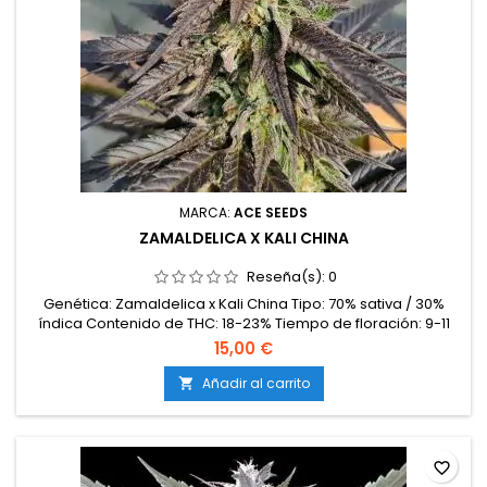
MARCA:
ACE SEEDS
ZAMALDELICA X KALI CHINA
Reseña(s):
0
Genética: Zamaldelica x Kali China Tipo: 70% sativa / 30%
índica Contenido de THC: 18-23% Tiempo de floración: 9-11
semanas en interior Producción en interior: 450-550 g/m²
15,00 €
Producción en exterior: 550-750 g/planta Altura: 100-140 cm
en interior; hasta 220 cm en exterior Aromas y
Añadir al carrito

sabores: Tropicales, afrutados y florales, con toques
especiados,...
favorite_border