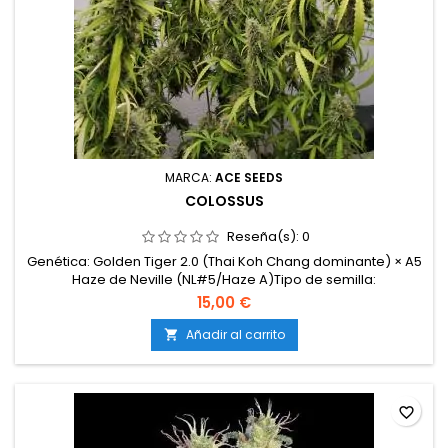
MARCA:
ACE SEEDS
COLOSSUS
Reseña(s):
0
Genética: Golden Tiger 2.0 (Thai Koh Chang dominante) × A5
Haze de Neville (NL#5/Haze A)Tipo de semilla:
FeminizadaRatio sativa / índica: 80 % sativa / 20 % índicaTHC:
15,00 €
20,24 %CBD: 0,04 %CBG: 0,49 %Floración en interior: 11–13
semanasFloración en exterior: inicios de
Añadir al carrito

noviembreProducción: AltaMorfología: plantas grandes,...
favorite_border