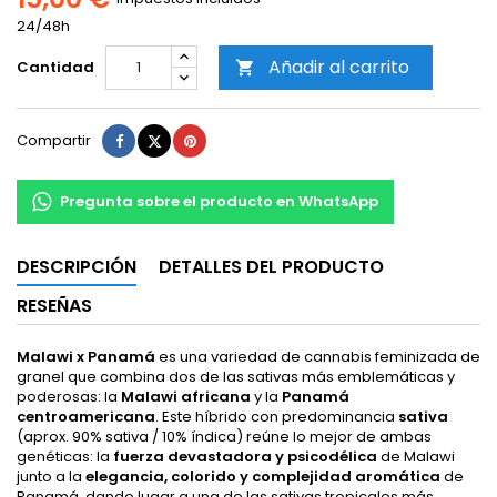
24/48h
Añadir al carrito
Cantidad

Compartir
Tuitear
Pinterest
Compartir
Pregunta sobre el producto en WhatsApp
DESCRIPCIÓN
DETALLES DEL PRODUCTO
RESEÑAS
Malawi x Panamá
es una variedad de cannabis feminizada de
granel que combina dos de las sativas más emblemáticas y
poderosas: la
Malawi africana
y la
Panamá
centroamericana
. Este híbrido con predominancia
sativa
(aprox. 90% sativa / 10% índica) reúne lo mejor de ambas
genéticas: la
fuerza devastadora y psicodélica
de Malawi
junto a la
elegancia, colorido y complejidad aromática
de
Panamá, dando lugar a una de las sativas tropicales más