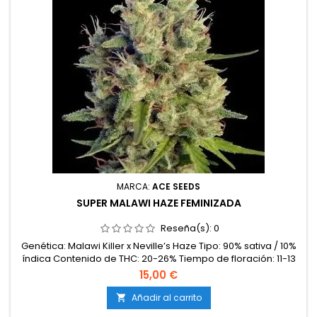
MARCA:
ACE SEEDS
SUPER MALAWI HAZE FEMINIZADA
Reseña(s):
0
Genética: Malawi Killer x Neville’s Haze Tipo: 90% sativa / 10%
índica Contenido de THC: 20-26% Tiempo de floración: 11-13
semanas en interior Producción en interior: 500-650 g/m²
15,00 €
Producción en exterior: 700-1000 g/planta Altura: 130-180 cm
en interior; hasta 300 cm en exterior Aromas y
Añadir al carrito

sabores: Inciensados, amaderados y especiados, con