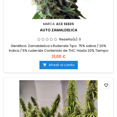
MARCA:
ACE SEEDS
AUTO ZAMALDELICA
Reseña(s):
0
Genética: Zamaldelica x Ruderalis Tipo: 75% sativa / 20%
índica / 5% ruderalis Contenido de THC: Hasta 20% Tiempo
de floración: 9-10 semanas desde la germinación
31,00 €
Producción en interior: 400-500 g/m² Producción en
exterior: 100-200 g/planta Altura: 80-120 cm en interior; hasta
Añadir al carrito

150 cm en exterior Aromas y sabores: Notas tropicales,
mango, flores dulces y...
favorite_border