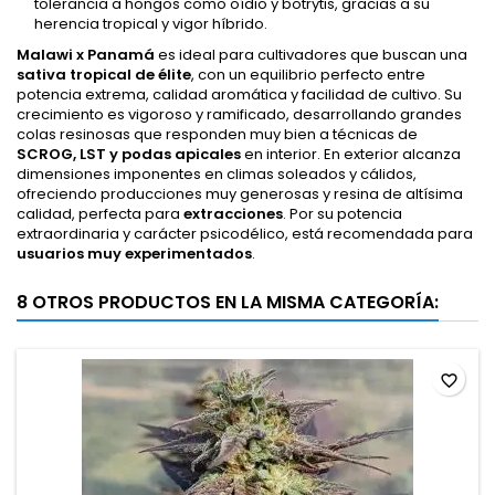
tolerancia a hongos como oídio y botrytis, gracias a su
herencia tropical y vigor híbrido.
Malawi x Panamá
es ideal para cultivadores que buscan una
sativa tropical de élite
, con un equilibrio perfecto entre
potencia extrema, calidad aromática y facilidad de cultivo. Su
crecimiento es vigoroso y ramificado, desarrollando grandes
colas resinosas que responden muy bien a técnicas de
SCROG, LST y podas apicales
en interior. En exterior alcanza
dimensiones imponentes en climas soleados y cálidos,
ofreciendo producciones muy generosas y resina de altísima
calidad, perfecta para
extracciones
. Por su potencia
extraordinaria y carácter psicodélico, está recomendada para
usuarios muy experimentados
.
8 OTROS PRODUCTOS EN LA MISMA CATEGORÍA:
favorite_border