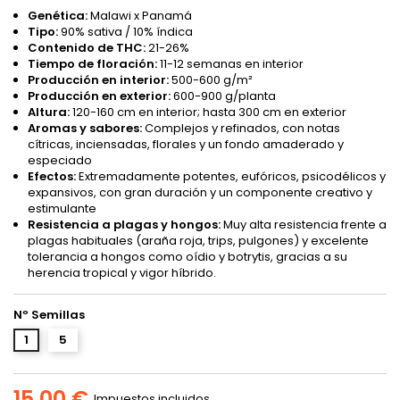
Genética:
Malawi x Panamá
Tipo:
90% sativa / 10% índica
Contenido de THC:
21-26%
Tiempo de floración:
11-12 semanas en interior
Producción en interior:
500-600 g/m²
Producción en exterior:
600-900 g/planta
Altura:
120-160 cm en interior; hasta 300 cm en exterior
Aromas y sabores:
Complejos y refinados, con notas
cítricas, inciensadas, florales y un fondo amaderado y
especiado
Efectos:
Extremadamente potentes, eufóricos, psicodélicos y
expansivos, con gran duración y un componente creativo y
estimulante
Resistencia a plagas y hongos:
Muy alta resistencia frente a
plagas habituales (araña roja, trips, pulgones) y excelente
tolerancia a hongos como oídio y botrytis, gracias a su
herencia tropical y vigor híbrido.
Nº Semillas
1
5
15,00 €
Impuestos incluidos