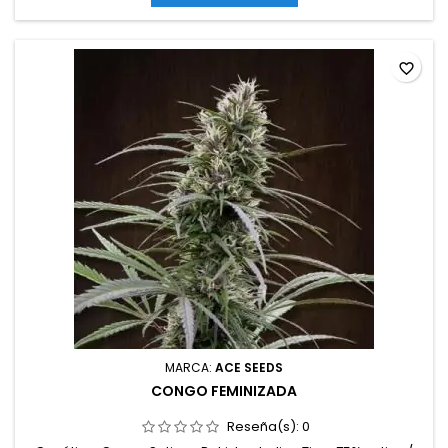
compactas, robustas y muy resinosas...
favorite_border
MARCA:
ACE SEEDS
CONGO FEMINIZADA
Reseña(s):
0