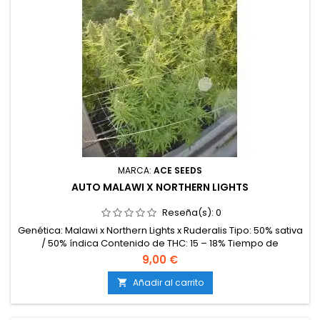
MARCA:
ACE SEEDS
AUTO MALAWI X NORTHERN LIGHTS
Reseña(s):
0
Genética: Malawi x Northern Lights x Ruderalis Tipo: 50% sativa
/ 50% índica Contenido de THC: 15 – 18% Tiempo de
floración: 8 – 9 semanas desde la germinación Producción
9,00 €
en interior: 400 – 500 g/m² Producción en exterior: 80 – 150
g/planta Altura: 80 – 120 cm en interior; hasta 150 cm en
Añadir al carrito

exterior Aromas y sabores: Afrutados y especiados, con
matices...