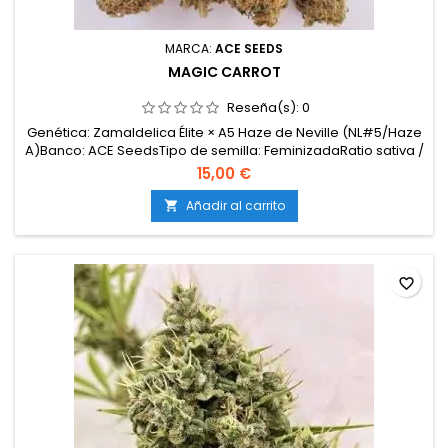
MARCA:
ACE SEEDS
MAGIC CARROT
Reseña(s):
0
Genética: Zamaldelica Élite × A5 Haze de Neville (NL#5/Haze
A)Banco: ACE SeedsTipo de semilla: FeminizadaRatio sativa /
índica: 80 % sativa / 20 % índicaTHC: 19,69 %CBD: 0,04 %CBG:
15,00 €
1,90 %Floración en interior: 10–13 semanasFloración en
exterior: finales de octubre / inicios de
Añadir al carrito

noviembreProducción: AltaMorfología: plantas...
favorite_border