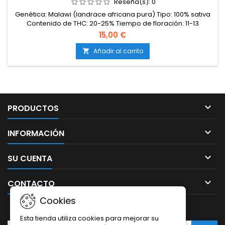
Reseña(s):
0
Genética: Malawi (landrace africana pura) Tipo: 100% sativa
Contenido de THC: 20-25% Tiempo de floración: 11-13
semanas en interior Producción en interior: 500-600 g/m²
15,00 €
Producción en exterior: 600-1000 g/planta Altura: 120-180 cm
en interior; hasta 300 cm en exterior Aromas y
Añadir al carrito

sabores: Aceitosos, amaderados y especiados, con notas
cítricas y florales en...

PRODUCTOS

INFORMACIÓN

SU CUENTA

CONTACTO
Cookies
BOLETÍN
Esta tienda utiliza cookies para mejorar su