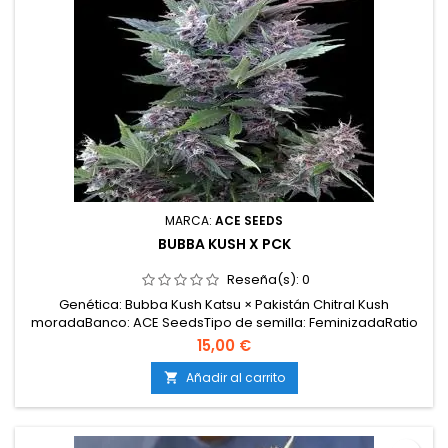
MARCA:
ACE SEEDS
BUBBA KUSH X PCK
Reseña(s):
0
Genética: Bubba Kush Katsu × Pakistán Chitral Kush
moradaBanco: ACE SeedsTipo de semilla: FeminizadaRatio
sativa / índica: 100 % índicaTHC: 17 %CBD: &lt; 0,05 %CBG: 2
15,00 €
%Floración en interior: 7–8 semanasFloración en exterior:
finales de septiembreProducción: MediaMorfología: plantas
Añadir al carrito

compactas, robustas y muy resinosas...