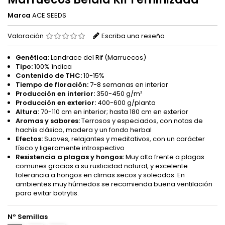
Marca
ACE SEEDS
Valoración
Escriba una reseña
Genética:
Landrace del Rif (Marruecos)
Tipo:
100% índica
Contenido de THC:
10-15%
Tiempo de floración:
7-8 semanas en interior
Producción en interior:
350-450 g/m²
Producción en exterior:
400-600 g/planta
Altura:
70-110 cm en interior; hasta 180 cm en exterior
Aromas y sabores:
Terrosos y especiados, con notas de
hachís clásico, madera y un fondo herbal
Efectos:
Suaves, relajantes y meditativos, con un carácter
físico y ligeramente introspectivo
Resistencia a plagas y hongos:
Muy alta frente a plagas
comunes gracias a su rusticidad natural, y excelente
tolerancia a hongos en climas secos y soleados. En
ambientes muy húmedos se recomienda buena ventilación
para evitar botrytis.
Nº Semillas