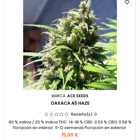
favorite_border
MARCA:
ACE SEEDS
OAXACA A5 HAZE
Reseña(s):
0
80 % sativa / 20 % indica THC: 14-18 % CBD: 0.03 % CBG: 0.58 %
Floración en interior: 11-12 semanas Floración en exterior:
Finales de Octubre Producción:Alta Resistencia contra los
15,00 €
ácaros: Media-Alta Resistencia al oidio: Alta Resistencia a la