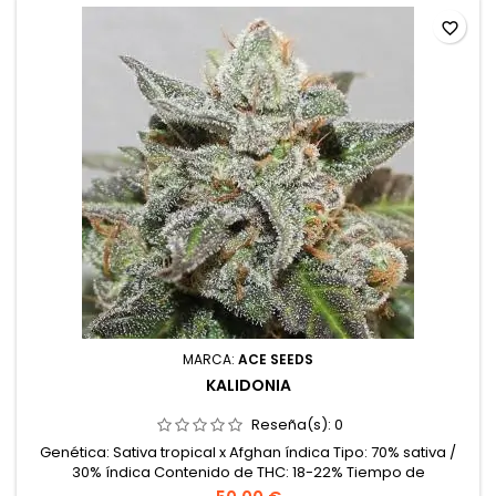
favorite_border
MARCA:
ACE SEEDS
KALIDONIA
Reseña(s):
0
Genética: Sativa tropical x Afghan índica Tipo: 70% sativa /
30% índica Contenido de THC: 18-22% Tiempo de
floración: 9-10 semanas en interior Producción en