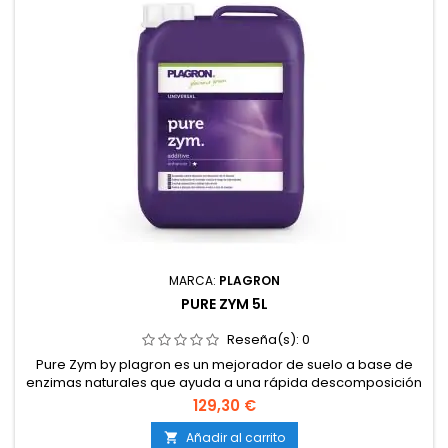
MARCA:
PLAGRON
PURE ZYM 5L
Reseña(s):
0
Pure Zym by plagron es un mejorador de suelo a base de
enzimas naturales que ayuda a una rápida descomposición
de las partes muertas de la planta, con este proceso de
129,30 €
descomposición se liberan nutrientes que estimulan la flora
y la fauna del suelo.
Añadir al carrito
