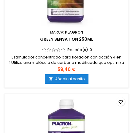
MARCA:
PLAGRON
GREEN SENSATION 250ML
Reseña(s):
0
Estimulador concentrado para floración con acción 4 en
1.Utiliza una molécula de carbono modificada que optimiza
fotosíntesis y energía interna.Promueve cogollos más
59,40 €
pesados, compactos y con mejor perfil de
resina.Compatible con tierra, coco e hidroponía.Aporta
Añadir al carrito

efecto protector frente al estrés vegetal.Apto como
complemento al...
favorite_border