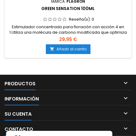
MARCA:
PLAGRON
GREEN SENSATION 100ML
Reseña(s):
0
Estimulador concentrado para floración con acción 4 en
1.Utiliza una molécula de carbono modificada que optimiza
fotosíntesis y energía interna.Promueve cogollos más
29,95 €
pesados, compactos y con mejor perfil de
resina.Compatible con tierra, coco e hidroponía.Aporta
Añadir al carrito

efecto protector frente al estrés vegetal.Apto como
complemento al...

PRODUCTOS

INFORMACIÓN

SU CUENTA

CONTACTO