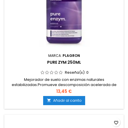
MARCA:
PLAGRON
PURE ZYM 250ML
Reseña(s):
0
Mejorador de suelo con enzimas naturales
estabilizadas.Promueve descomposición acelerada de
materia vegetal muerta.Estimula la vida microbiana del
13,45 €
sustrato y la absorción de nutrientes.Aumenta la capacidad
de absorción de oxígeno del medio.Alta concentración:
Añadir al carrito

mezcla 1:1.000.Compatible con tierra y coco; no apto para
cultivos hidropónicos...
favorite_border