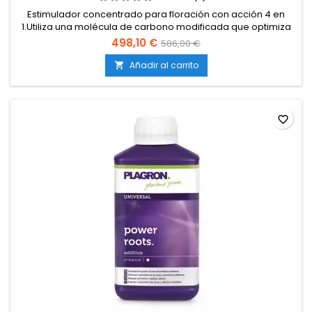
Estimulador concentrado para floración con acción 4 en
1.Utiliza una molécula de carbono modificada que optimiza
fotosíntesis y energía interna.Promueve cogollos más
498,10 €
586,00 €
pesados, compactos y con mejor perfil de
resina.Compatible con tierra, coco e hidroponía.Aporta
Añadir al carrito

efecto protector frente al estrés vegetal.Apto como
complemento al...
favorite_border