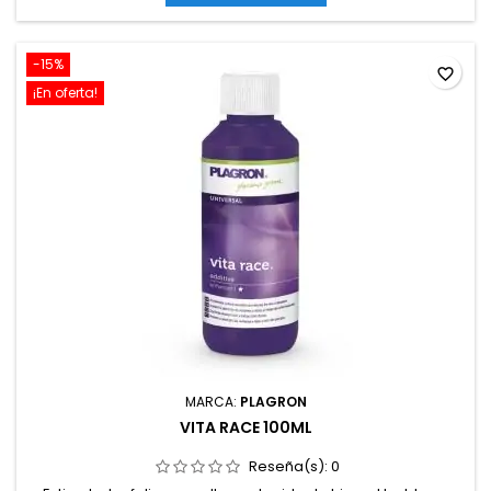
-15%
favorite_border
¡En oferta!
MARCA:
PLAGRON
VITA RACE 100ML
Reseña(s):
0