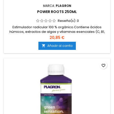
MARCA:
PLAGRON
POWER ROOTS 250ML
Reseña(s):
0
Estimulador radicular 100 % orgánico.Contiene ácidos
húmicos, extractos de algas y vitaminas esenciales (C, B1,
E).Refuerza la formación de raíces secundarias y pelos
20,85 €
radiculares.Mejora la absorción de nutrientes y la resistencia
al estrés.Compatible con cultivos en tierra y coco (no apto
Añadir al carrito

para hidroponía pura).Especialmente útil en...
favorite_border