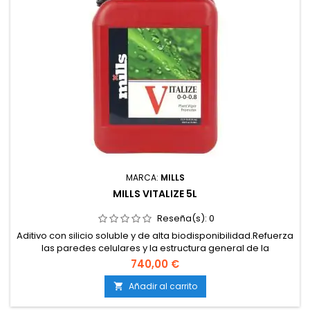
MARCA:
MILLS
MILLS VITALIZE 5L
Reseña(s):
0
Aditivo con silicio soluble y de alta biodisponibilidad.Refuerza
las paredes celulares y la estructura general de la
planta.Incrementa la resistencia frente a plagas,
740,00 €
enfermedades y estrés ambiental.Mejora la absorción y el
transporte de nutrientes.Estimula la actividad microbiana en
Añadir al carrito

el medio de cultivo.Compatible con tierra, coco e...