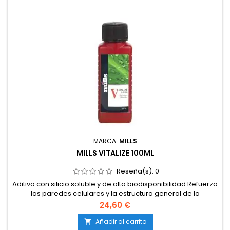
MARCA:
MILLS
MILLS VITALIZE 100ML
Reseña(s):
0
Aditivo con silicio soluble y de alta biodisponibilidad.Refuerza
las paredes celulares y la estructura general de la
planta.Incrementa la resistencia frente a plagas,
24,60 €
enfermedades y estrés ambiental.Mejora la absorción y el
transporte de nutrientes.Estimula la actividad microbiana en
Añadir al carrito
