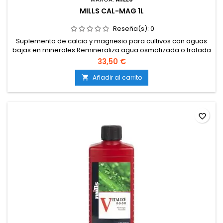
MILLS CAL-MAG 1L
Reseña(s):
0
Suplemento de calcio y magnesio para cultivos con aguas
bajas en minerales.Remineraliza agua osmotizada o tratada
para elevar EC inicial.Previene deficiencias de Ca y Mg
33,50 €
durante todo el ciclo.Compatible con tierra, coco e
hidroponía.Fácil de aplicar en los riegos habituales.
Añadir al carrito

favorite_border