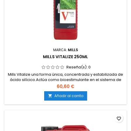
MARCA:
MILLS
MILLS VITALIZE 250ML
Reseña(s):
0
Mills Vitalize una forma única, concentrada y estabilizada de
ácido silícico.Actúa como bioestimulante en el sistema de
producción de la planta. Mejora el sistema inmunológico del
60,60 €
cultivo. Adecuado para todo tipo de cultivos.
Añadir al carrito

favorite_border