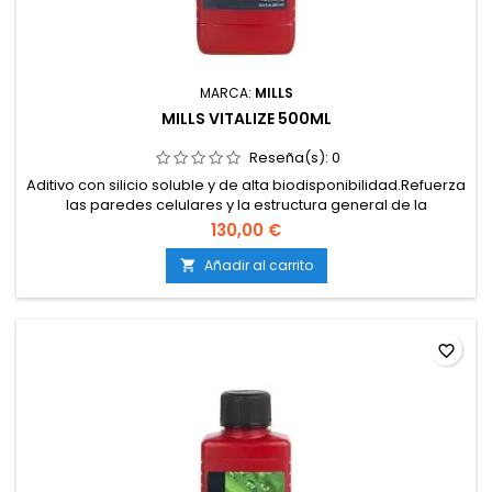
MARCA:
MILLS
MILLS VITALIZE 500ML
Reseña(s):
0
Aditivo con silicio soluble y de alta biodisponibilidad.Refuerza
las paredes celulares y la estructura general de la
planta.Incrementa la resistencia frente a plagas,
130,00 €
enfermedades y estrés ambiental.Mejora la absorción y el
transporte de nutrientes.Estimula la actividad microbiana en
Añadir al carrito

el medio de cultivo.Compatible con tierra, coco e...
favorite_border