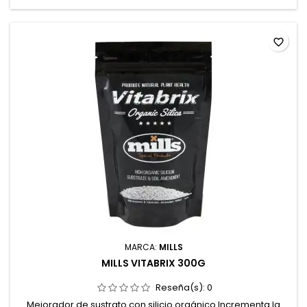
el medio de cultivo.Compatible con tierra, coco e...
favorite_border
MARCA:
MILLS
MILLS VITABRIX 300G
Reseña(s):
0
Mejorador de sustrato con silicio orgánico.Incrementa la