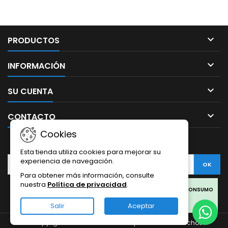

PRODUCTOS

INFORMACIÓN

SU CUENTA

CONTACTO
Cookies
BOLETÍN
Esta tienda utiliza cookies para mejorar su
experiencia de navegación.
Para obtener más información, consulte
nuestra
Política de privacidad
.
Facebook
Twitter
Rss
Instagram
LinkedIn
LOS PRODUCTOS SON SOLO PARA COLECCIONISMO Y NO PARA CONSUMO
HUMANO.
Salir
Aceptar
LOS PRODUCTOS DE CBD OFERTADOS EN ESTA WEB PROVIENEN DEL
© Copyright 2026 Sativa Grow Shop. Todos los derechos