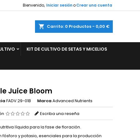
Bienvenido,
Iniciar sesión
o
Crear una cuenta
×
×
×
ar
Carrito
0
Productos -
0,00 €
ULTIVO
KIT DE CULTIVO DE SETAS Y MICELIOS
n
s
le Juice Bloom
cia
FADV.29-01B
Marca
Advanced Nutrients
ión
Escriba una reseña
utritiva líquida para la fase de floración.
n fósforo y potasio, esenciales para la producción