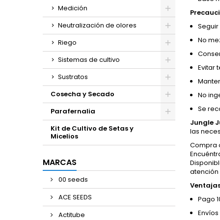
Medición
Precauci
Neutralización de olores
Seguir
No mez
Riego
Conserv
Sistemas de cultivo
Evitar
Sustratos
Manten
Cosecha y Secado
No ing
Se rec
Parafernalia
Jungle J
Kit de Cultivo de Setas y
las nece
Micelios
Compra o
Encuéntra
MARCAS
Disponibl
atención
00 seeds
Ventajas
ACE SEEDS
Pago 1
Envíos
Actitube