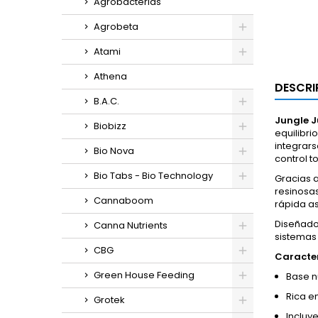
Agrobacterias
Agrobeta
Atami
Athena
DESCRI
B.A.C.
Jungle J
Biobizz
equilibri
integrar
Bio Nova
control t
Bio Tabs - Bio Technology
Gracias a
resinosas
Cannaboom
rápida as
Diseñado 
Canna Nutrients
sistemas 
CBG
Caracter
Green House Feeding
Base nu
Rica en
Grotek
Incluy