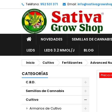
Teléfono:
952 531 371
Email:
info@sativagrowsho
A
C
I
add_circle_outline
De
No
INICIO
NOVEDADES
SEMILLAS DE CANNABI
LEDS
LEDS 3.2 ΜMOL/J
BLOG
Inicio
Cultivo
Fertilizantes
Advanced Nut
CATEGORÍAS
Precio 
C.B.D.
Semillas de Cannabis
Cultivo
Armarios de Cultivo