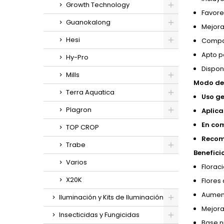
Growth Technology
Favore
Guanokalong
Mejora
Hesi
Compat
Apto pa
Hy-Pro
Disponi
Mills
Modo de 
Terra Aquatica
Uso ge
Plagron
Aplic
En co
TOP CROP
Recom
Trabe
Benefici
Varios
Florac
X20K
Flores
Aument
Iluminación y Kits de Iluminación
Mejora 
Insecticidas y Fungicidas
Base n