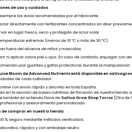
ones de uso y cuidados
 siempre las dosis recomendadas por el fabricante.
clar directamente con fertilizantes concentrados sin diluir previam
ar en lugar fresco, seco y protegido de la luz solar.
 temperaturas extremas (menos de 10 ºC o más de 30 ºC).
er fuera del alcance de niños y mascotas.
erir ni aplicar sobre piel u ojos. En caso de contacto, enjuagar con 
omienda usar guantes y gafas protectoras durante la manipulación.
uice Bloom de Advanced Nutrients está disponible en sativagr
sidades de cada cultivador.
nline con envío rápido y discreto en toda España.
lo en la sección de bases nutritivas de floración de nuestra tienda on
e también en la tienda física de
Sativa Grow Shop Torrox
(Ctra de T
 profesional y asesoramiento personalizado.
 de comprar en nuestra tienda
00 % seguro mediante métodos verificados.
 discretos, rápidos y con embalaje neutro.