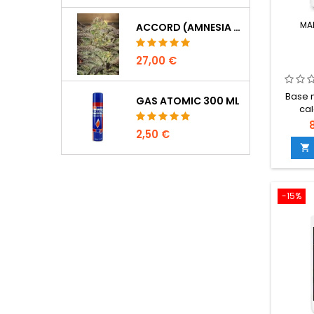
MA
ACCORD (AMNESIA CORDOBESA)
27,00 €
Base n
GAS ATOMIC 300 ML
cal
o
2,50 €
qu
micronu

duran
cultiv
de calc
-15%
y 
cl
metabo
u
san
con Gro
co