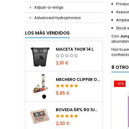
Produc
Adjust-a-wings
Asesor
Advanced Hydrophonics
Amplia
Stock 
LOS MÁS VENDIDOS
Con
Jung
abundant
MACETA THOR 14 L
Haz tu p
confianz
2,10 €
8 OTRO
MECHERO CLIPPER OCULTACIÓN
-15%
5,95 €
BOVEDA 58% 8G 1UDS
2,30 €