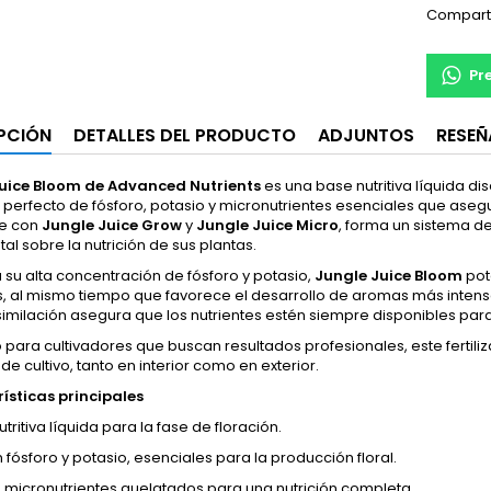
Compart
Pr
PCIÓN
DETALLES DEL PRODUCTO
ADJUNTOS
RESEÑ
uice Bloom de Advanced Nutrients
es una base nutritiva líquida di
o perfecto de fósforo, potasio y micronutrientes esenciales que aseg
se con
Jungle Juice Grow
y
Jungle Juice Micro
, forma un sistema de
otal sobre la nutrición de sus plantas.
 su alta concentración de fósforo y potasio,
Jungle Juice Bloom
pot
, al mismo tiempo que favorece el desarrollo de aromas más intenso
imilación asegura que los nutrientes estén siempre disponibles para
para cultivadores que buscan resultados profesionales, este fertili
de cultivo, tanto en interior como en exterior.
ísticas principales
tritiva líquida para la fase de floración.
 fósforo y potasio, esenciales para la producción floral.
e micronutrientes quelatados para una nutrición completa.