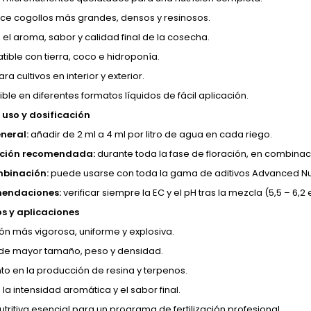
ce cogollos más grandes, densos y resinosos.
 el aroma, sabor y calidad final de la cosecha.
ible con tierra, coco e hidroponía.
ra cultivos en interior y exterior.
ble en diferentes formatos líquidos de fácil aplicación.
uso y dosificación
neral:
añadir de 2 ml a 4 ml por litro de agua en cada riego.
ación recomendada:
durante toda la fase de floración, en combina
mbinación:
puede usarse con toda la gama de aditivos Advanced Nutri
endaciones:
verificar siempre la EC y el pH tras la mezcla (5,5 – 6,2 e
os y aplicaciones
ión más vigorosa, uniforme y explosiva.
 de mayor tamaño, peso y densidad.
o en la producción de resina y terpenos.
la intensidad aromática y el sabor final.
utritiva esencial para un programa de fertilización profesional.