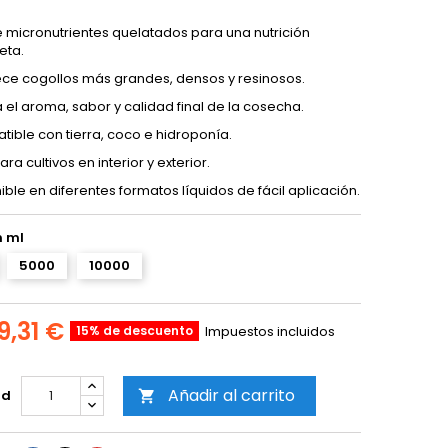
e micronutrientes quelatados para una nutrición
eta.
ce cogollos más grandes, densos y resinosos.
 el aroma, sabor y calidad final de la cosecha.
ible con tierra, coco e hidroponía.
ra cultivos en interior y exterior.
ible en diferentes formatos líquidos de fácil aplicación.
 ml
5000
10000
9,31 €
15% de descuento
Impuestos incluidos
Añadir al carrito
ad
