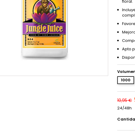
floral.
Incluy
compl
Favore
Mejora
Compat
Apto pa
Dispon
Volumen
1000
10,95 €
24/48h
Cantid