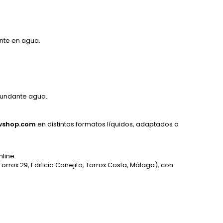
ente en agua.
abundante agua.
owshop.com
en distintos formatos líquidos, adaptados a
line.
orrox 29, Edificio Conejito, Torrox Costa, Málaga), con