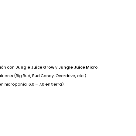
ción con
Jungle Juice Grow
y
Jungle Juice Micro
.
ents (Big Bud, Bud Candy, Overdrive, etc.).
n hidroponía; 6,0 – 7,0 en tierra).