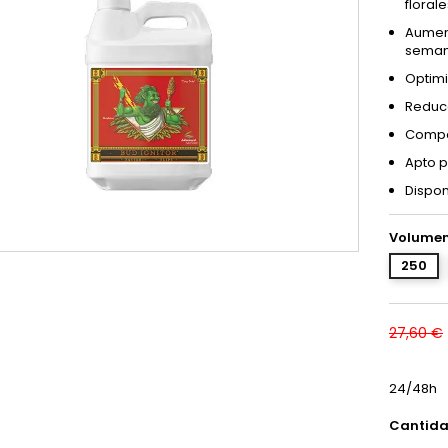
florale
Aument
semana
Optimi
Reduce
Compat
Apto pa
Dispon
Volumen
250
27,60 €
24/48h
Cantid