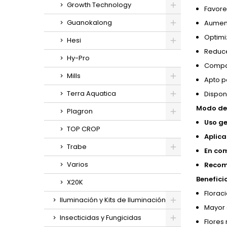
Growth Technology
Favore
Guanokalong
Aument
Optimi
Hesi
Reduce
Hy-Pro
Compat
Mills
Apto pa
Terra Aquatica
Disponi
Modo de 
Plagron
Uso ge
TOP CROP
Aplic
Trabe
En co
Varios
Recom
Benefici
X20K
Florac
Iluminación y Kits de Iluminación
Mayor 
Insecticidas y Fungicidas
Flores