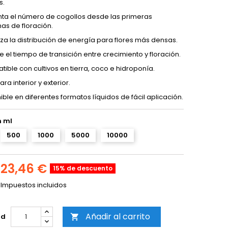
s.
a el número de cogollos desde las primeras
s de floración.
za la distribución de energía para flores más densas.
 el tiempo de transición entre crecimiento y floración.
ible con cultivos en tierra, coco e hidroponía.
ra interior y exterior.
ible en diferentes formatos líquidos de fácil aplicación.
 ml
500
1000
5000
10000
23,46 €
15% de descuento
Impuestos incluidos
Añadir al carrito
ad
