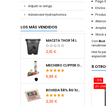
Pago 1
Adjust-a-wings
Envíos
Advanced Hydrophonics
Produc
Atenci
LOS MÁS VENDIDOS
Amplia
Stock 
MACETA THOR 14 L
Con
Bud 
rendimie
2,10 €
Haz tu p
especiali
MECHERO CLIPPER OCULTACIÓN
8 OTRO
5,95 €
-15%
¡En ofer
BOVEDA 58% 8G 1UDS
2,30 €