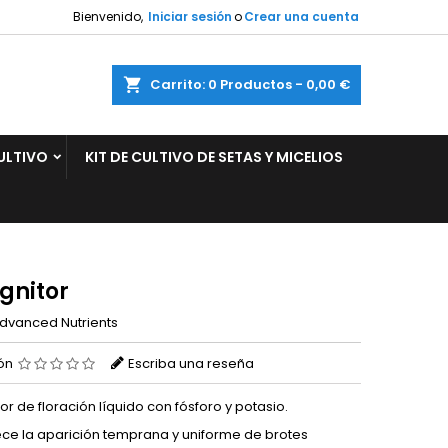
Bienvenido,
Iniciar sesión
o
Crear una cuenta
×
×
×
ar
Carrito
0
Productos -
0,00 €
ULTIVO
KIT DE CULTIVO DE SETAS Y MICELIOS
n
s
gnitor
dvanced Nutrients
ión
Escriba una reseña
dor de floración líquido con fósforo y potasio.
ce la aparición temprana y uniforme de brotes