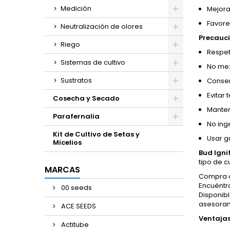
Medición
Mejora
Favore
Neutralización de olores
Precauci
Riego
Respet
Sistemas de cultivo
No mez
Sustratos
Conserv
Evitar
Cosecha y Secado
Manten
Parafernalia
No ing
Kit de Cultivo de Setas y
Usar g
Micelios
Bud Igni
tipo de cu
MARCAS
Compra o
Encuéntra
00 seeds
Disponibl
asesoram
ACE SEEDS
Ventajas
Actitube