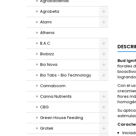
Agrobacterias
Agrobeta
Atami
Athena
B.A.C.
DESCRI
Biobizz
Bud Igni
Bio Nova
florales 
bioactivo
Bio Tabs - Bio Technology
logrando
Con el u
Cannaboom
crecimien
Canna Nutrients
flores má
homogéne
CBG
Su aplic
estimula
Green House Feeding
Caracter
Grotek
Iniciad