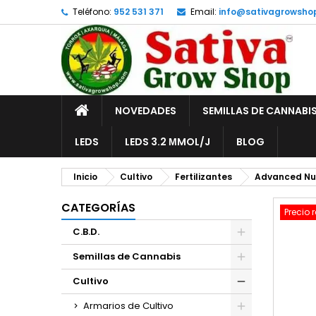
Teléfono:
952 531 371
Email:
info@sativagrowsho
A
C
I
add_circle_outline
De
No
INICIO
NOVEDADES
SEMILLAS DE CANNABI
LEDS
LEDS 3.2 ΜMOL/J
BLOG
Inicio
Cultivo
Fertilizantes
Advanced Nut
CATEGORÍAS
Precio 
C.B.D.
Semillas de Cannabis
Cultivo
Armarios de Cultivo