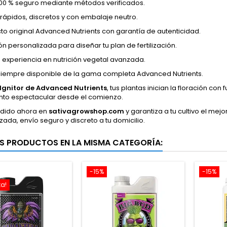
00 % seguro mediante métodos verificados.
 rápidos, discretos y con embalaje neutro.
to original Advanced Nutrients con garantía de autenticidad.
ón personalizada para diseñar tu plan de fertilización.
 experiencia en nutrición vegetal avanzada.
siempre disponible de la gama completa Advanced Nutrients.
Ignitor de Advanced Nutrients
, tus plantas inician la floración c
nto espectacular desde el comienzo.
edido ahora en
sativagrowshop.com
y garantiza a tu cultivo el mejo
zada, envío seguro y discreto a tu domicilio.
S PRODUCTOS EN LA MISMA CATEGORÍA:
-15%
-15%
ta!