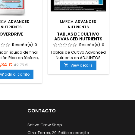
RCA:
ADVANCED
MARCA:
ADVANCED
NUTRIENTS
NUTRIENTS
OVERDRIVE
TABLAS DE CULTIVO
ADVANCED NUTRIENTS
Reseña(s):
0
Reseña(s):
0
dor líquido de final
Tablas de Cultivo Advanced
ción.Rico en fósforo,
Nutrients en ADJUNTOS
o, carbohidratos y
,34 €
42,75 €
View details

compuestos
tivos.Mantiene la
Añadir al carrito
ión activa hasta la
cha.Aumenta el
, densidad y peso
cogollos.Potencia la
cción de resina,
tes esenciales y
CONTACTO
os.Mejora el sabor,
 calidad final de la
.Compatible con...
Sativa Grow Shop
Ctra. Torrox, 29, Edificio conejito