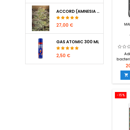
ACCORD (AMNESIA CORDOBESA)
MA
27,00 €
GAS ATOMIC 300 ML
Adi
2,50 €
bacter
2
concen
coloni

radi
p
-15%
nat
absorc
de nut
resiste
ambien
cultiv
hidro