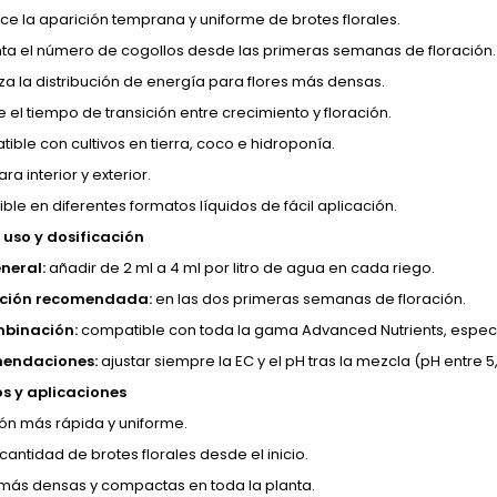
ce la aparición temprana y uniforme de brotes florales.
a el número de cogollos desde las primeras semanas de floración.
za la distribución de energía para flores más densas.
 el tiempo de transición entre crecimiento y floración.
ible con cultivos en tierra, coco e hidroponía.
ra interior y exterior.
ble en diferentes formatos líquidos de fácil aplicación.
uso y dosificación
neral:
añadir de 2 ml a 4 ml por litro de agua en cada riego.
ación recomendada:
en las dos primeras semanas de floración.
mbinación:
compatible con toda la gama Advanced Nutrients, especi
endaciones:
ajustar siempre la EC y el pH tras la mezcla (pH entre 5,5
os y aplicaciones
ión más rápida y uniforme.
cantidad de brotes florales desde el inicio.
 más densas y compactas en toda la planta.