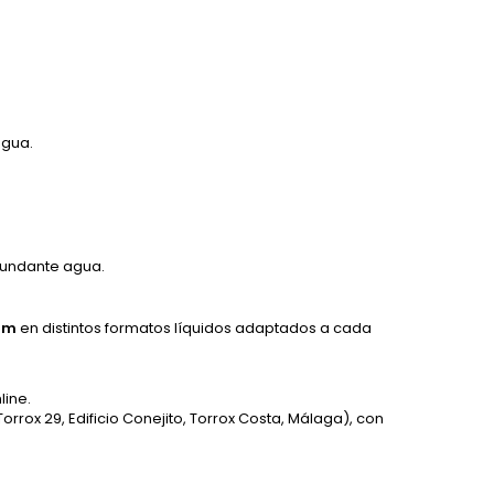
agua.
abundante agua.
com
en distintos formatos líquidos adaptados a cada
line.
orrox 29, Edificio Conejito, Torrox Costa, Málaga), con