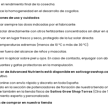
 el rendimiento final de la cosecha.
ce la homogeneidad en el desarrollo de cogollos.
ones de uso y cuidados
ar siempre las dosis indicadas por el fabricante.
clar directamente con otros fertilizantes concentrados sin diluir en 
ar en lugar fresco y seco, protegido de la luz solar directa.
 temperaturas extremas (menos de 10 ºC o más de 30 ºC).
er fuera del alcance de niños y mascotas.
erir ni aplicar sobre piel u ojos. En caso de contacto, enjuagar con 
uantes y gafas protectoras en la manipulación.
tor de Advanced Nutrients está disponible en sativagrowshop.
ltivo.
nline con envío rápido y discreto en toda España.
lo en la sección de potenciadores de floración de nuestra tienda on
e también en la tienda física de
Sativa Grow Shop Torrox
(Ctra de T
iento experto y personalizado.
 de comprar en nuestra tienda