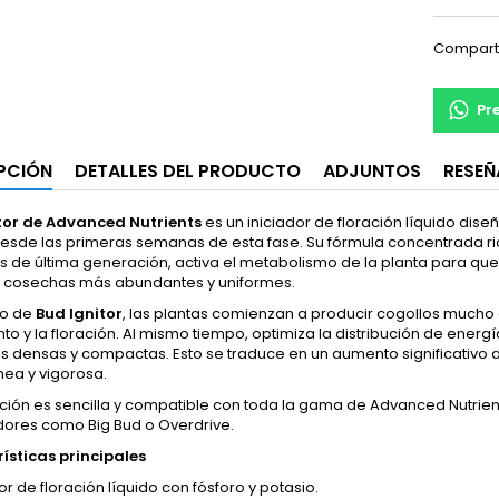
Compart
Pr
PCIÓN
DETALLES DEL PRODUCTO
ADJUNTOS
RESEÑ
tor de Advanced Nutrients
es un iniciador de floración líquido dis
desde las primeras semanas de esta fase. Su fórmula concentrada ri
s de última generación, activa el metabolismo de la planta para qu
 cosechas más abundantes y uniformes.
so de
Bud Ignitor
, las plantas comienzan a producir cogollos mucho 
to y la floración. Al mismo tiempo, optimiza la distribución de ene
s densas y compactas. Esto se traduce en un aumento significativo d
a y vigorosa.
ación es sencilla y compatible con toda la gama de Advanced Nutrie
dores como Big Bud o Overdrive.
ísticas principales
or de floración líquido con fósforo y potasio.