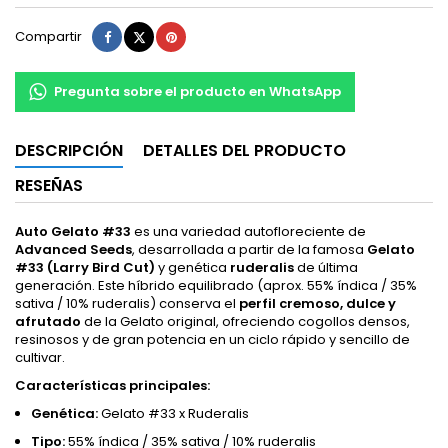
Compartir
Tuitear
Pinterest
Compartir
Pregunta sobre el producto en WhatsApp
DESCRIPCIÓN
DETALLES DEL PRODUCTO
RESEÑAS
Auto Gelato #33
es una variedad autofloreciente de
Advanced Seeds
, desarrollada a partir de la famosa
Gelato
#33 (Larry Bird Cut)
y genética
ruderalis
de última
generación. Este híbrido equilibrado (aprox. 55% índica / 35%
sativa / 10% ruderalis) conserva el
perfil cremoso, dulce y
afrutado
de la Gelato original, ofreciendo cogollos densos,
resinosos y de gran potencia en un ciclo rápido y sencillo de
cultivar.
Características principales:
Genética:
Gelato #33 x Ruderalis
Tipo:
55% índica / 35% sativa / 10% ruderalis