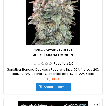
MARCA:
ADVANCED SEEDS
AUTO BANANA COOKIES
Reseña(s):
0
Genética: Banana Cookies x Ruderalis Tipo: 70% índica / 20%
sativa / 10% ruderalis Contenido de THC: 18-22% Ciclo
completo: 9-10 semanas desde la germinación Producción
8,00 €
en interior: 450-550 g/m² Producción en exterior: 70-160
g/planta Altura: 80-110 cm en interior; hasta 140 cm en exterior
Añadir al carrito

Aromas y sabores: Plátano maduro, galleta dulce, cremoso
y...
favorite_border