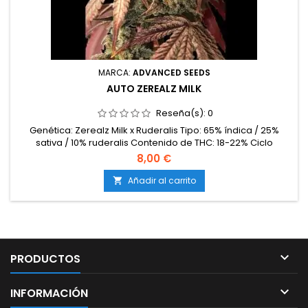
MARCA:
ADVANCED SEEDS
AUTO ZEREALZ MILK
Reseña(s):
0
Genética: Zerealz Milk x Ruderalis Tipo: 65% índica / 25%
sativa / 10% ruderalis Contenido de THC: 18-22% Ciclo
completo: 9-10 semanas desde la germinación Producción
8,00 €
en interior: 450-550 g/m² Producción en exterior: 70-160
g/planta Altura: 80-110 cm en interior; hasta 150 cm en exterior
Añadir al carrito

Aromas y sabores: Dulces y cremosos, con matices de
cereales,...

PRODUCTOS

INFORMACIÓN