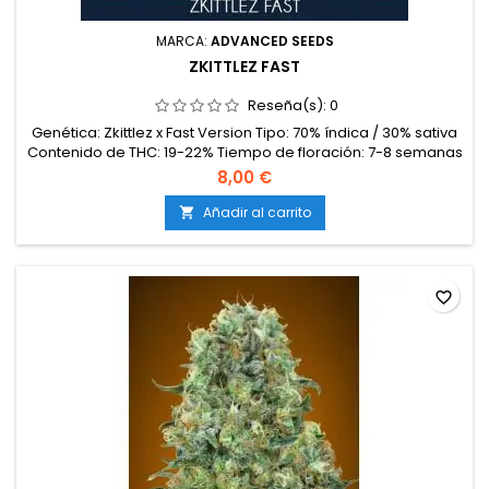
MARCA:
ADVANCED SEEDS
ZKITTLEZ FAST
Reseña(s):
0
Genética: Zkittlez x Fast Version Tipo: 70% índica / 30% sativa
Contenido de THC: 19-22% Tiempo de floración: 7-8 semanas
en interior Producción en interior: 450-550 g/m² Producción
8,00 €
en exterior: 600-800 g/planta (lista a finales de verano o
principios de otoño) Altura: 80-110 cm en interior; hasta 180
Añadir al carrito

cm en exterior Aromas y sabores: Frutas tropicales...
favorite_border