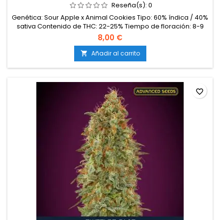
Reseña(s):
0
Genética: Sour Apple x Animal Cookies Tipo: 60% índica / 40%
sativa Contenido de THC: 22-25% Tiempo de floración: 8-9
semanas en interior Producción en interior: 500-600 g/m²
8,00 €
Producción en exterior: 600-800 g/planta Altura: 90-120 cm
en interior; hasta 200 cm en exterior Aromas y
Añadir al carrito

sabores: Manzana horneada, pastel dulce, terroso y
ligeramente especiado...
favorite_border