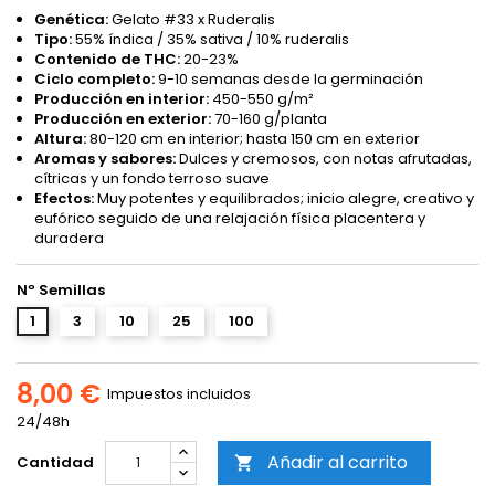
Genética:
Gelato #33 x Ruderalis
Tipo:
55% índica / 35% sativa / 10% ruderalis
Contenido de THC:
20-23%
Ciclo completo:
9-10 semanas desde la germinación
Producción en interior:
450-550 g/m²
Producción en exterior:
70-160 g/planta
Altura:
80-120 cm en interior; hasta 150 cm en exterior
Aromas y sabores:
Dulces y cremosos, con notas afrutadas,
cítricas y un fondo terroso suave
Efectos:
Muy potentes y equilibrados; inicio alegre, creativo y
eufórico seguido de una relajación física placentera y
duradera
Nº Semillas
1
3
10
25
100
8,00 €
Impuestos incluidos
24/48h
Añadir al carrito
Cantidad
