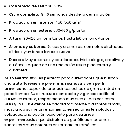
Contenido de THC:
20-23%
Ciclo completo:
9-10 semanas desde la germinación
Producción en interior:
450-550 g/m²
Producción en exterior:
70-160 g/planta
Altura:
80-120 cm en interior; hasta 150 cm en exterior
Aromas y sabores:
Dulces y cremosos, con notas afrutadas,
cítricas y un fondo terroso suave
Efectos:
Muy potentes y equilibrados; inicio alegre, creativo y
eufórico seguido de una relajación física placentera y
duradera
Auto Gelato #33
es perfecta para cultivadores que buscan
una
autofloreciente premium, resinosa y con perfil
americano
, capaz de producir cosechas de gran calidad en
poco tiempo. Su estructura compacta y vigorosa facilita el
cultivo en interior, respondiendo muy bien a técnicas como
SOG y LST
. En exterior se adapta fácilmente a distintos climas,
mostrando su mejor rendimiento en regiones templadas y
soleadas. Una opción excelente para
usuarios
experimentados
que disfrutan de genéticas modernas,
sabrosas y muy potentes en formato automático.