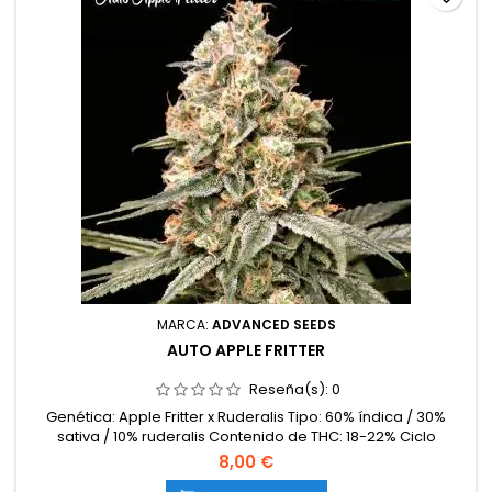
MARCA:
ADVANCED SEEDS
AUTO APPLE FRITTER
Reseña(s):
0
Genética: Apple Fritter x Ruderalis Tipo: 60% índica / 30%
sativa / 10% ruderalis Contenido de THC: 18-22% Ciclo
completo: 9-10 semanas desde la germinación Producción
8,00 €
en interior: 450-550 g/m² Producción en exterior: 70-160