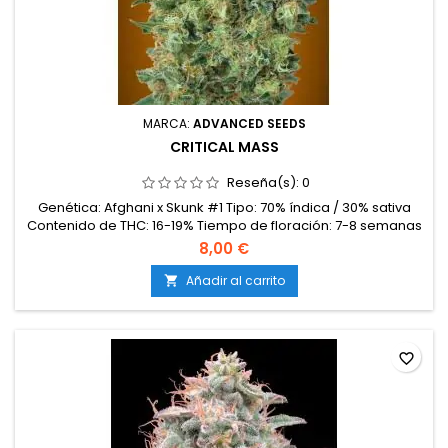
MARCA:
ADVANCED SEEDS
CRITICAL MASS
Reseña(s):
0
Genética: Afghani x Skunk #1 Tipo: 70% índica / 30% sativa
Contenido de THC: 16-19% Tiempo de floración: 7-8 semanas
en interior Producción en interior: 500-600 g/m² Producción
8,00 €
en exterior: 600-900 g/planta Altura: 80-110 cm en interior;
hasta 200 cm en exterior Aromas y sabores: Dulces y
Añadir al carrito

afrutados, con notas terrosas y florales Efectos: Suaves y...
favorite_border