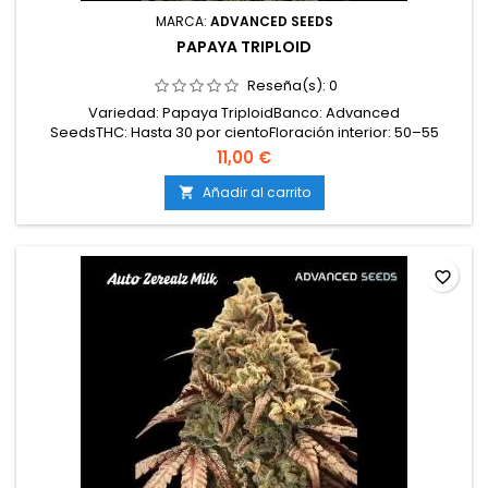
MARCA:
ADVANCED SEEDS
PAPAYA TRIPLOID
Reseña(s):
0
Variedad: Papaya TriploidBanco: Advanced
SeedsTHC: Hasta 30 por cientoFloración interior: 50–55
díasAltura interior: 70–90 cmProducción interior: 500–550 g
11,00 €
por m²Altura exterior: 1,6–2,0 mCosecha exterior: 1–10 de
octubreAdecuada para: interior y exteriorNivel de
Añadir al carrito

dificultad: Fácil – moderado
favorite_border