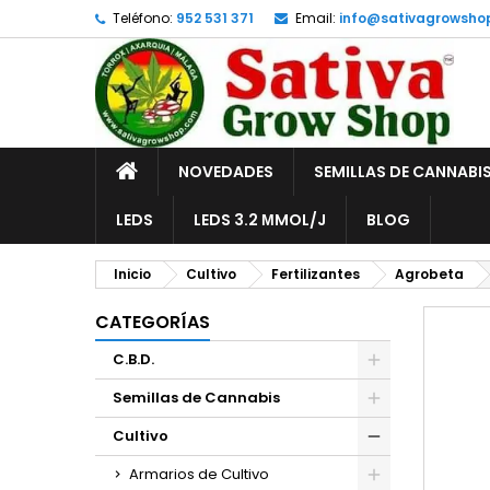
Teléfono:
952 531 371
Email:
info@sativagrowsho
A
C
I
add_circle_outline
De
No
INICIO
NOVEDADES
SEMILLAS DE CANNABI
LEDS
LEDS 3.2 ΜMOL/J
BLOG
Inicio
Cultivo
Fertilizantes
Agrobeta
CATEGORÍAS
C.B.D.
Semillas de Cannabis
Cultivo
Armarios de Cultivo