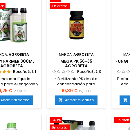
ta!
¡En oferta!
RCA:
AGROBETA
MARCA:
AGROBETA
MA
Y FARMER 300ML
MEGA PK 56-35
FUNGI
AGROBETA
AGROBETA
Reseña(s):
1
Reseña(s):
0
enciador líquido
• Fertilizante PK de alta
Fitofor
o para el engorde y
concentración para
ecol
cierre de la
floración.• Aporta fósforo
espe
0,25 €
10,89 €
27,00 €
12,10 €
ración.Contiene
(56%) y potasio (35%).•
producc
ohidratos, ácidos
Estimula el engorde de
defens
Añadir al carrito
Añadir al carrito


nicos, almidón y
flores y frutos.• Mejora la
plant
gluconato de
calidad y producción final.•
protec
Aumenta la densidad
Alta solubilidad y rápida
para fr
-40%
¡En ofert
ompacidad de los
absorción.
hongo.
ogollos tras el
vegeta
¡En oferta!