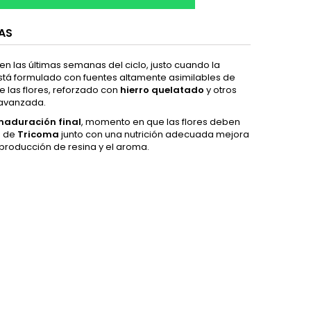
AS
n las últimas semanas del ciclo, justo cuando la
 Está formulado con fuentes altamente asimilables de
 las flores, reforzado con
hierro quelatado
y otros
 avanzada.
maduración final
, momento en que las flores deben
o de
Tricoma
junto con una nutrición adecuada mejora
a producción de resina y el aroma.