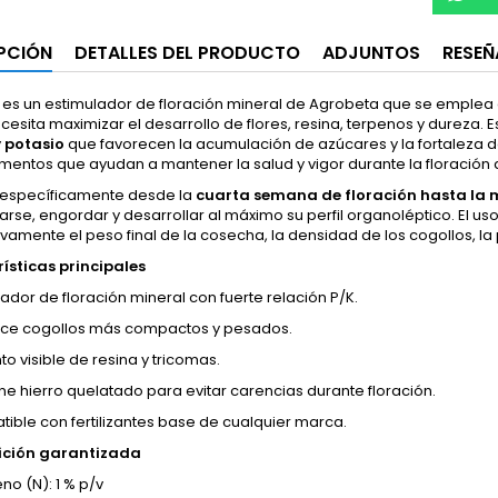
PCIÓN
DETALLES DEL PRODUCTO
ADJUNTOS
RESEÑ
es un estimulador de floración mineral de Agrobeta que se emplea e
cesita maximizar el desarrollo de flores, resina, terpenos y dureza.
y
potasio
que favorecen la acumulación de azúcares y la fortaleza de
mentos que ayudan a mantener la salud y vigor durante la floración
a específicamente desde la
cuarta semana de floración hasta la 
se, engordar y desarrollar al máximo su perfil organoléptico. El us
tivamente el peso final de la cosecha, la densidad de los cogollos, l
ísticas principales
lador de floración mineral con fuerte relación P/K.
ce cogollos más compactos y pesados.
o visible de resina y tricomas.
ne hierro quelatado para evitar carencias durante floración.
ible con fertilizantes base de cualquier marca.
ción garantizada
no (N): 1 % p/v