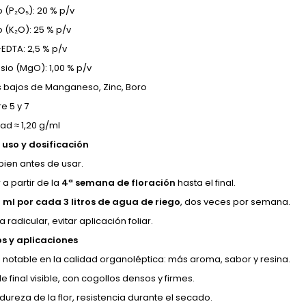
 (P₂O₅): 20 % p/v
o (K₂O): 25 % p/v
-EDTA: 2,5 % p/v
io (MgO): 1,00 % p/v
s bajos de Manganeso, Zinc, Boro
e 5 y 7
ad ≈ 1,20 g/ml
uso y dosificación
bien antes de usar.
 a partir de la
4ª semana de floración
hasta el final.
1 ml por cada 3 litros de agua de riego
, dos veces por semana.
a radicular, evitar aplicación foliar.
os y aplicaciones
 notable en la calidad organoléptica: más aroma, sabor y resina.
 final visible, con cogollos densos y firmes.
dureza de la flor, resistencia durante el secado.