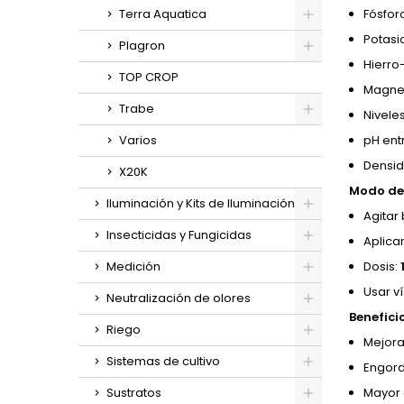
Terra Aquatica
Fósforo
Potasi
Plagron
Hierro
TOP CROP
Magnes
Trabe
Nivele
Varios
pH entr
Densid
X20K
Modo de 
Iluminación y Kits de Iluminación
Agitar 
Insecticidas y Fungicidas
Aplicar
Medición
Dosis:
Usar ví
Neutralización de olores
Benefici
Riego
Mejora
Sistemas de cultivo
Engorde
Sustratos
Mayor 