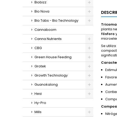
Biobizz
Bio Nova
DESCRI
Bio Tabs - Bio Technology
Tricoma
planta ne
Cannaboom
fósforo
microele
Canna Nutrients
Se utiliz
CBG
compactar
significa
Green House Feeding
Caracter
Grotek
Estimu
Growth Technology
Favore
Guanokalong
Aument
Contie
Hesi
Compat
Hy-Pro
Composi
Mills
Nitróge