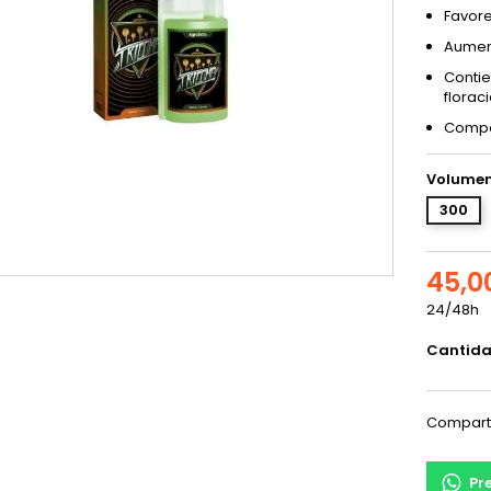
Favor
Aument
Contie
floraci
Compat
Volumen
300
45,0
24/48h
Cantid
Compart
Pr