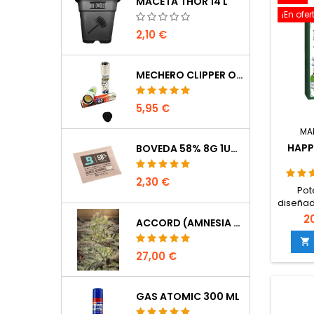
MACETA THOR 14 L
¡En ofer
2,10 €
MECHERO CLIPPER OCULTACIÓN
5,95 €
MA
HAPP
BOVEDA 58% 8G 1UDS
2,30 €
Pot
diseñad
2
ACCORD (AMNESIA CORDOBESA)
flo
carb

orgá
27,00 €
calcio.
y c
GAS ATOMIC 300 ML
c