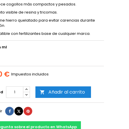
ece cogollos más compactos y pesados.
o visible de resina y tricomas.
ne hierro quelatado para evitar carencias durante
ón.
ible con fertilizantes base de cualquier marca.
 ml
0 €
Impuestos incluidos
Añadir al carrito
ad

Compartir
Tuitear
Pinterest
ir
egunta sobre el producto en WhatsApp