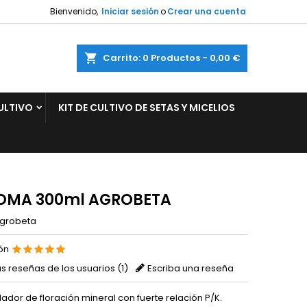
Bienvenido,
Iniciar sesión
o
Crear una cuenta
×
×
×
ar
Carrito
0
Productos -
0,00 €
ULTIVO
KIT DE CULTIVO DE SETAS Y MICELIOS
n
s
OMA 300ml AGROBETA
grobeta
ión
as reseñas de los usuarios (
1
)
Escriba una reseña
lador de floración mineral con fuerte relación P/K.