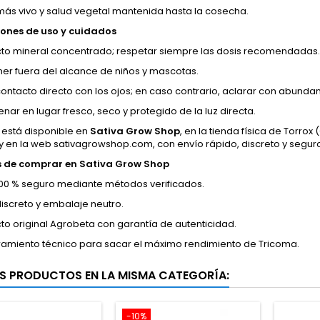
más vivo y salud vegetal mantenida hasta la cosecha.
ones de uso y cuidados
to mineral concentrado; respetar siempre las dosis recomendadas.
er fuera del alcance de niños y mascotas.
 contacto directo con los ojos; en caso contrario, aclarar con abunda
nar en lugar fresco, seco y protegido de la luz directa.
está disponible en
Sativa Grow Shop
, en la tienda física de Torrox 
y en la web sativagrowshop.com, con envío rápido, discreto y segur
s de comprar en Sativa Grow Shop
00 % seguro mediante métodos verificados.
discreto y embalaje neutro.
to original Agrobeta con garantía de autenticidad.
amiento técnico para sacar el máximo rendimiento de Tricoma.
S PRODUCTOS EN LA MISMA CATEGORÍA:
-10%