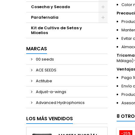
Color 
Cosecha y Secado
Precauci
Parafernalia
Produc
Kit de Cultivo de Setas y
Manten
Micelios
Evitar
Almace
MARCAS
Tricoma
00 seeds
Málaga) 
Ventaja
ACE SEEDS
Pago 1
Actitube
Envío 
Adjust-a-wings
Produc
Advanced Hydrophonics
Asesor
8 OTRO
LOS MÁS VENDIDOS
-25%