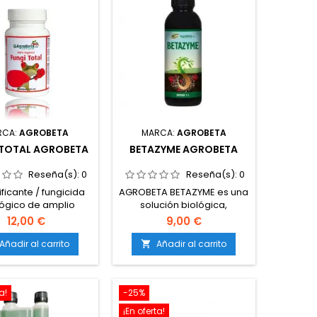
RCA:
AGROBETA
MARCA:
AGROBETA
 TOTAL AGROBETA
BETAZYME AGROBETA
Reseña(s):
0
Reseña(s):
0
tificante / fungicida
AGROBETA BETAZYME es una
ógico de amplio
solución biológica,
ctro.Estimula la
altamente concentrada, de
12,00 €
9,00 €
ión de fitoalexinas,
una mezcla de enzimas,
as naturales de la
capaces de transformar las
Añadir al carrito
Añadir al carrito

a.Forma película
raíces muertas y el exceso
tora sobre la hoja
de sales en nutrientes para
enar crecimiento del
nuestras plantas.
a!
-25%
Incluye extractos
les que rompen las
¡En oferta!