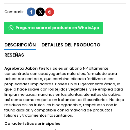
Compartir
Tuitear
Pinterest
Compartir
Pregunta sobre el producto en WhatsApp
DESCRIPCIÓN
DETALLES DEL PRODUCTO
RESEÑAS
Agrobeta Jabón Fosfórico
es un abono NP altamente
concentrado con coadyugantes naturales, formulado para
actuar por contacto, que combina eficacia fertilizante con
propiedades limpiadoras. Posee un pH ligeramente ácido, lo
que lo hace suave con los tejidos vegetales, y se emplea para
limpiar melazas, manchas en las plantas, utensilios de cultivo,
así como como mojante en tratamientos fitosanitarios. No deja
residuos en los frutos, es biodegradable, respetuoso con la
fauna auxiliar, y compatible con la mayoría de productos
foliares y tratamientos fitosanitarios.
Características principales