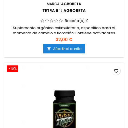
MARCA:
AGROBETA
TETRA 9 1L AGROBETA
Reseña(s):
0
Suplemento orgánico estimulatorio, específico para el
momento de cambio a floración.Contiene activadores
enzimáticos, vitaminas B, aminoácidos libres, ácidos
32,00 €
húmicos y fúlvicos, y derivados del ácido jasmónico.Mejora
el metabolismo celular, favorece producción de resina,
Añadir al carrito

aroma y sabor.Compatible con todos los nutrientes
habituales del ciclo de...
-15%
favorite_border