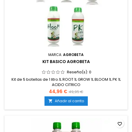
MARCA:
AGROBETA
KIT BASICO AGROBETA
Reseña(s):
0
Kit de 5 botellas de 1 litro.1L ROOT 1L GROW 1L BLOOM 1L PK 1L
ACIDO CITRICO
44,96 €
49,95 €
Añadir al carrito

favorite_border