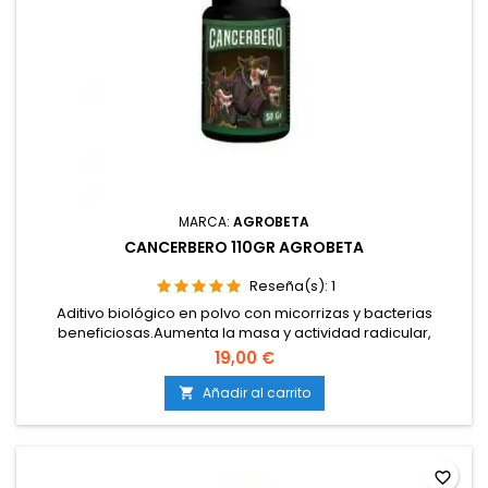
MARCA:
AGROBETA
CANCERBERO 110GR AGROBETA
Reseña(s):
1
Aditivo biológico en polvo con micorrizas y bacterias
beneficiosas.Aumenta la masa y actividad radicular,
mejorando la asimilación de N-P-K.Favorece un crecimiento
19,00 €
más rápido, uniforme y resistente.Indicado desde el
enraizado y primeras semanas del cultivo.Apto para tierra y
Añadir al carrito

coco; fácil disolución y aplicación.
favorite_border