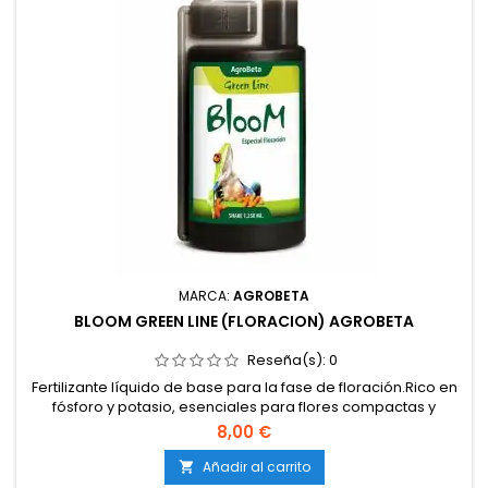
MARCA:
AGROBETA
BLOOM GREEN LINE (FLORACION) AGROBETA
Reseña(s):
0
Fertilizante líquido de base para la fase de floración.Rico en
fósforo y potasio, esenciales para flores compactas y
resinosas.Fórmula equilibrada que evita carencias y
8,00 €
bloqueos.Potencia el aroma, sabor y calidad de la
cosecha.Compatible con tierra, coco e hidroponía.Apto
Añadir al carrito

para cultivos de interior y exterior.Disponible en distintos...