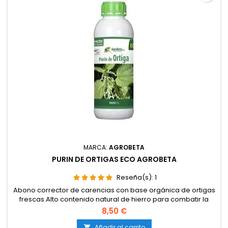
MARCA:
AGROBETA
PURIN DE ORTIGAS ECO AGROBETA
Reseña(s):
1
Abono corrector de carencias con base orgánica de ortigas
frescas.Alto contenido natural de hierro para combatir la
clorosis férrica.Estimula crecimiento, color verde saludable y
8,50 €
formación de clorofila intensa.Favorece la actividad
microbiana del suelo.Apto para aplicación foliar y
Añadir al carrito
