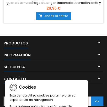
guano de murciélago de origen indonesio.Liberación lenta y
progresiva de nutrientes.Aporta nitrógeno, fósforo, potasio,
29,95 €
calcio y micronutrientes.Estimula el crecimiento, la floración y
la maduración.Mejora la fertilidad del suelo y su capacidad
Añadir al carrito

de retención de agua.Favorece la...

PRODUCTOS

INFORMACIÓN

SU CUENTA

CONTACTO
Cookies
BOLETÍN
Esta tienda utiliza cookies para mejorar su
experiencia de navegación.
Para obtener más información, consulte