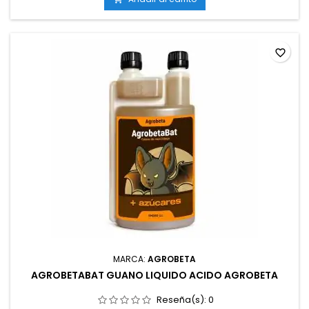
radicular.Producto 100 % ecológico, sin agentes...
favorite_border
MARCA:
AGROBETA
AGROBETABAT GUANO LIQUIDO ACIDO AGROBETA
Reseña(s):
0