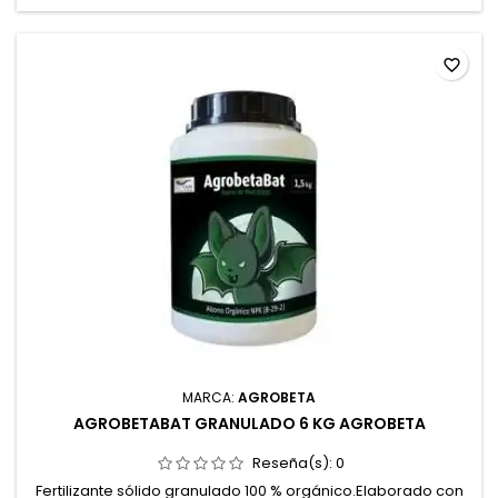
favorite_border
MARCA:
AGROBETA
AGROBETABAT GRANULADO 6 KG AGROBETA
Reseña(s):
0
Fertilizante sólido granulado 100 % orgánico.Elaborado con