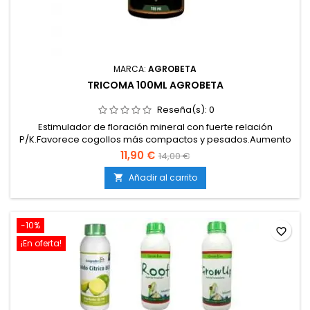
MARCA:
AGROBETA
TRICOMA 100ML AGROBETA
Reseña(s):
0
Estimulador de floración mineral con fuerte relación
P/K.Favorece cogollos más compactos y pesados.Aumento
visible de resina y tricomas.Contiene hierro quelatado para
11,90 €
14,00 €
evitar carencias durante floración.Compatible con
fertilizantes base de cualquier marca.
Añadir al carrito

-10%
favorite_border
¡En oferta!