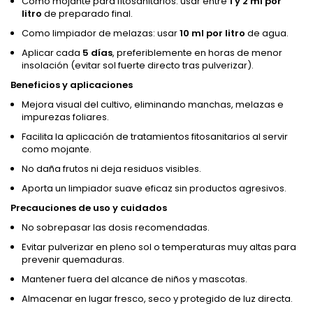
Como mojante para fitosanitarios: usar entre
1 y 2 ml por
litro
de preparado final.
Como limpiador de melazas: usar
10 ml por litro
de agua.
Aplicar cada
5 días
, preferiblemente en horas de menor
insolación (evitar sol fuerte directo tras pulverizar).
Beneficios y aplicaciones
Mejora visual del cultivo, eliminando manchas, melazas e
impurezas foliares.
Facilita la aplicación de tratamientos fitosanitarios al servir
como mojante.
No daña frutos ni deja residuos visibles.
Aporta un limpiador suave eficaz sin productos agresivos.
Precauciones de uso y cuidados
No sobrepasar las dosis recomendadas.
Evitar pulverizar en pleno sol o temperaturas muy altas para
prevenir quemaduras.
Mantener fuera del alcance de niños y mascotas.
Almacenar en lugar fresco, seco y protegido de luz directa.