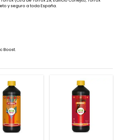
n Torrox (Ctra de Torrox 29, Edificio Conejito, Torrox
eto y seguro a toda España.
c Boost.