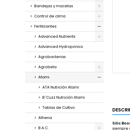
Bandejas y macetas
Control de clima
Fertilizantes
Advanced Nutrients
Advanced Hydroponics
Agrobacterias
Agrobeta
Atami
ATA Nutrición Atami
B´Cuzz Nutrición Atami
Tablas de Cultivo
DESCRI
Athena
Silic Boo
B.A.C.
siempre s