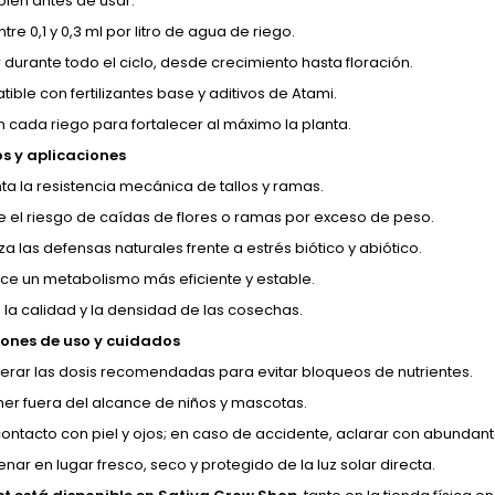
bien antes de usar.
entre 0,1 y 0,3 ml por litro de agua de riego.
r durante todo el ciclo, desde crecimiento hasta floración.
ible con fertilizantes base y aditivos de Atami.
n cada riego para fortalecer al máximo la planta.
os y aplicaciones
a la resistencia mecánica de tallos y ramas.
 el riesgo de caídas de flores o ramas por exceso de peso.
a las defensas naturales frente a estrés biótico y abiótico.
ce un metabolismo más eficiente y estable.
 la calidad y la densidad de las cosechas.
ones de uso y cuidados
erar las dosis recomendadas para evitar bloqueos de nutrientes.
er fuera del alcance de niños y mascotas.
 contacto con piel y ojos; en caso de accidente, aclarar con abundan
nar en lugar fresco, seco y protegido de la luz solar directa.