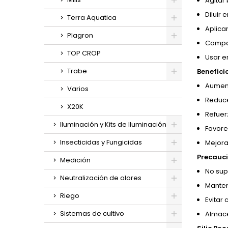
Agitar 
Diluir 
Terra Aquatica
Aplica
Plagron
Compat
TOP CROP
Usar e
Trabe
Benefici
Aument
Varios
Reduce
X20K
Refuerz
Iluminación y Kits de Iluminación
Favore
Insecticidas y Fungicidas
Mejora
Precauci
Medición
No sup
Neutralización de olores
Manten
Riego
Evitar
Sistemas de cultivo
Almace