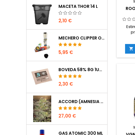
MACETA THOR 14 L
ROO
2,10 €
Esti
p
conce
MECHERO CLIPPER OCULTACIÓN
raíces 
resist

5,95 €
capac
nutrien
BOVEDA 58% 8G 1UDS
en
traspla
todo
2,30 €
sis
ACCORD (AMNESIA CORDOBESA)
27,00 €
GAS ATOMIC 300 ML
VGN