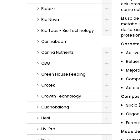
celulares
Biobizz
como cal
El uso de
Bio Nova
metabolis
de florac
Bio Tabs - Bio Technology
profesion
Cannaboom
Caracter
Canna Nutrients
Aditivo
Refuer
CBG
Mejora
Green House Feeding
Compat
Grotek
Apto pa
Growth Technology
Composi
Silicio
Guanokalong
Oligoe
Hesi
Formul
Hy-Pro
Modo de 
Mills