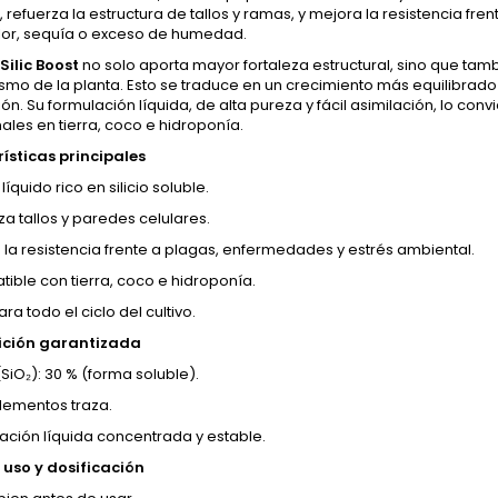
, refuerza la estructura de tallos y ramas, y mejora la resistencia f
or, sequía o exceso de humedad.
Silic Boost
no solo aporta mayor fortaleza estructural, sino que tamb
mo de la planta. Esto se traduce en un crecimiento más equilibrado 
ión. Su formulación líquida, de alta pureza y fácil asimilación, lo con
ales en tierra, coco e hidroponía.
ísticas principales
 líquido rico en silicio soluble.
za tallos y paredes celulares.
 la resistencia frente a plagas, enfermedades y estrés ambiental.
ible con tierra, coco e hidroponía.
ra todo el ciclo del cultivo.
ción garantizada
 (SiO₂): 30 % (forma soluble).
lementos traza.
ación líquida concentrada y estable.
uso y dosificación