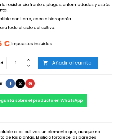
 la resistencia frente a plagas, enfermedades y estrés
tal.
ible con tierra, coco e hidroponía.
ra todo el ciclo del cultivo.
5 €
Impuestos incluidos
Añadir al carrito
ad

Compartir
Tuitear
Pinterest
ir
egunta sobre el producto en WhatsApp
oluble a los cultivos, un elemento que, aunque no
 de las plantas. El silicio fortalece las paredes