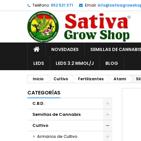
Teléfono:
952 531 371
Email:
info@sativagrowsho
A
C
I
add_circle_outline
De
No
INICIO
NOVEDADES
SEMILLAS DE CANNABI
LEDS
LEDS 3.2 ΜMOL/J
BLOG
Inicio
Cultivo
Fertilizantes
Atami
Si
CATEGORÍAS
C.B.D.
Semillas de Cannabis
Cultivo
Armarios de Cultivo