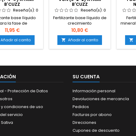
B'CUZZ
B'CUZZ
N
Reseña(s):
0
Reseña(s):
0
izante base líquido
Fertilizante base líquido de
Ferti
ara la fase de
crecimiento
mineral
iento.Relación NPK
vegetativo.Relación NPK 5-
florac
11,95 €
10,80 €
rada: 1-4-4.Estimula
2-2 para un desarrollo
cultivo
es fuertes, tallos
equilibrado.Estimula raíces
mace
Añadir al carrito
Añadir al carrito


ntes y hojas verdes y
fuertes, tallos resistentes y
pensad
sas.Compatible con
hojas sanas.Compatible
alta p
s los sustratos y
con tierra, coco e
evi
sistemas de
hidroponía.Apto para
nutrici
tivo.Garantiza un
cultivos de interior y
y 
imiento estable y
exterior.
esencial
MACIÓN
SU CUENTA
saludable.
aplic
cultiv
simpli
al - Protección de Datos
Información personal
sotros
Devoluciones de mercancía
 y condiciones de uso
Pedidos
del servicio
Facturas por abono
 Sativa
Direcciones
Cupones de descuento