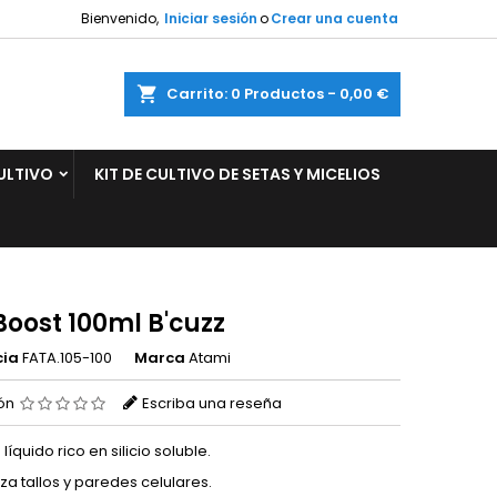
Bienvenido,
Iniciar sesión
o
Crear una cuenta
×
×
×
ar
Carrito
0
Productos -
0,00 €
ULTIVO
KIT DE CULTIVO DE SETAS Y MICELIOS
n
s
 Boost 100ml B'cuzz
cia
FATA.105-100
Marca
Atami
ión
Escriba una reseña
 líquido rico en silicio soluble.
za tallos y paredes celulares.