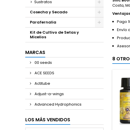
Silic Bo
Sustratos
Costa, M
Cosecha y Secado
Ventaja
Pago 1
Parafernalia
Envío 
Kit de Cultivo de Setas y
Micelios
Produc
Asesor
MARCAS
8 OTRO
00 seeds
ACE SEEDS
Actitube
Adjust-a-wings
Advanced Hydrophonics
LOS MÁS VENDIDOS