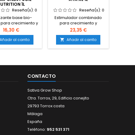
UTRITION 1L
Reseña(s):
0
Reseña(s):
0
lizante base bio-
Estimulador combinado
 para crecimiento y
para crecimiento y
ión.Compatible con
floración.Refuerza el
16,30 €
23,35 €
s en suelo, tierra y
sistema radicular desde el
ta.Formulación
inicio del ciclo.Favorece
Añadir al carrito
Añadir al carrito

a para suelos con
tallos más gruesos y
resencia de calcio,
resistentes.Incrementa el
tando bloqueos
tamaño, densidad y peso
onales.Aporta macro
de las flores.Compatible
microelementos
con tierra, coco, hidroponía
es.Fácil absorción y
y sistemas de riego
CONTACTO
ación, ideal para
automáticos.
adores que quieren
cidad manteniendo
Sativa Grow Shop
calidad...
Ctra. Torrox, 29, Edificio conejito
29793 Torrox costa
Málaga
España
Teléfono:
952 531 371