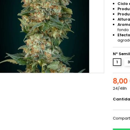
Ciclo
Produc
Produc
Altura
Aroma
fondo 
Efecto
agrada
Nº Semil
1
3
8,00
24/48h
Cantid
Compart