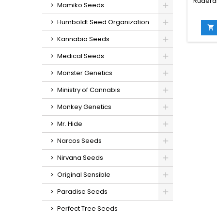
Ruderal
Mamiko Seeds
30% sa
Conten
Humboldt Seed Organization
Cic

se
Kannabia Seeds
germin
inte
Medical Seeds
Producc
140 g/p
Monster Genetics
cm en i
en e
Ministry of Cannabis
sa
afrut
Monkey Genetics
Mr. Hide
Narcos Seeds
Nirvana Seeds
Original Sensible
Paradise Seeds
Perfect Tree Seeds