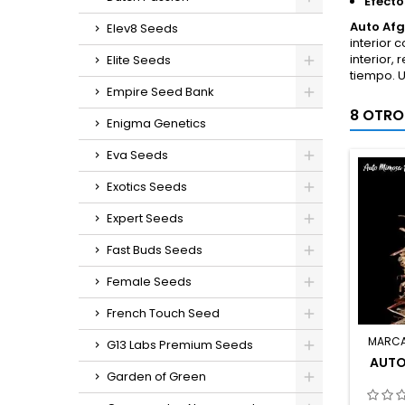
Efecto
Auto Af
Elev8 Seeds
interior 
interior,
Elite Seeds
tiempo. 
Empire Seed Bank
8 OTRO
Enigma Genetics
Eva Seeds
Exotics Seeds
Expert Seeds
Fast Buds Seeds
Female Seeds
French Touch Seed
MARC
G13 Labs Premium Seeds
AUTO
Garden of Green