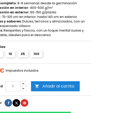
 completo:
8-9 semanas desde la germinación
ción en interior:
400-500 g/m²
ción en exterior:
60-150 g/planta
:
70-100 cm en interior; hasta 140 cm en exterior
s y sabores:
Dulces, terrosos y almizclados, con un
especiado clásico
s:
Relajantes y físicos, con un toque mental suave y
ble, ideales para el descanso
las
10
25
100
 €
Impuestos incluidos
Añadir al carrito
ad

Compartir
Tuitear
Pinterest
ir