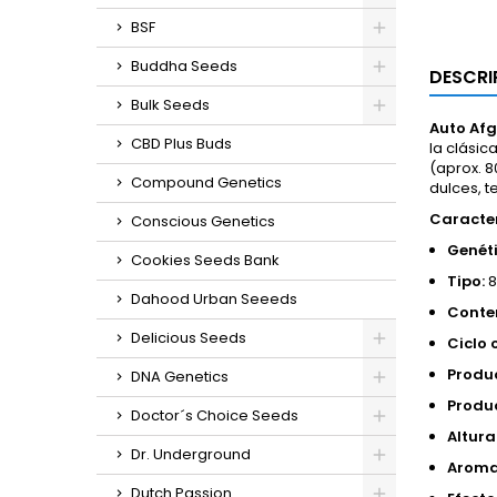
BSF
Buddha Seeds
DESCRI
Bulk Seeds
Auto Af
CBD Plus Buds
la clásic
(aprox. 8
Compound Genetics
dulces, t
Caracter
Conscious Genetics
Genéti
Cookies Seeds Bank
Tipo:
8
Dahood Urban Seeeds
Conte
Delicious Seeds
Ciclo 
Produc
DNA Genetics
Produc
Doctor´s Choice Seeds
Altura
Dr. Underground
Aroma
Dutch Passion