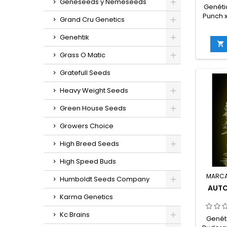
Geneseeds y Nemeseeds
Genéti
Punch x
Grand Cru Genetics
sativa
ruder
Genehtik
TH

compl
Grass O Matic
desd
Producc
Gratefull Seeds
550 g
exteri
Heavy Weight Seeds
Altura: 
hasta
Green House Seeds
Aromas 
y afrut
Growers Choice
High Breed Seeds
High Speed Buds
MARC
Humboldt Seeds Company
AUTO
Karma Genetics
Kc Brains
Genéti