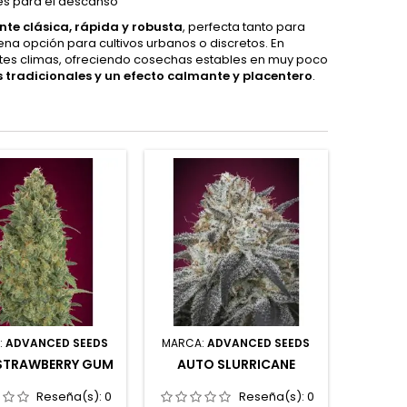
les para el descanso
nte clásica, rápida y robusta
, perfecta tanto para
ena opción para cultivos urbanos o discretos. En
ntes climas, ofreciendo cosechas estables en muy poco
s tradicionales y un efecto calmante y placentero
.
:
ADVANCED SEEDS
MARCA:
ADVANCED SEEDS
STRAWBERRY GUM
AUTO SLURRICANE
Reseña(s):
0
Reseña(s):
0