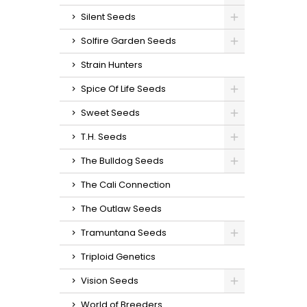
Silent Seeds
Solfire Garden Seeds
Strain Hunters
Spice Of Life Seeds
Sweet Seeds
T.H. Seeds
The Bulldog Seeds
The Cali Connection
The Outlaw Seeds
Tramuntana Seeds
Triploid Genetics
Vision Seeds
World of Breeders