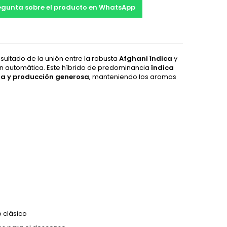
egunta sobre el producto en WhatsApp
resultado de la unión entre la robusta
Afghani índica
y
ón automática. Este híbrido de predominancia
índica
cia y producción generosa
, manteniendo los aromas
 clásico