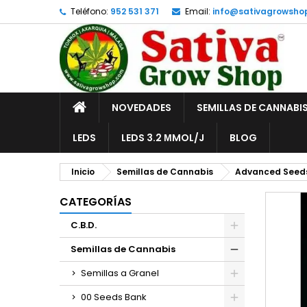
Teléfono:
952 531 371
Email:
info@sativagrowsho
A
C
I
add_circle_outline
De
No
INICIO
NOVEDADES
SEMILLAS DE CANNABI
LEDS
LEDS 3.2 ΜMOL/J
BLOG
Inicio
Semillas de Cannabis
Advanced Seed
CATEGORÍAS
C.B.D.
Semillas de Cannabis
Semillas a Granel
00 Seeds Bank