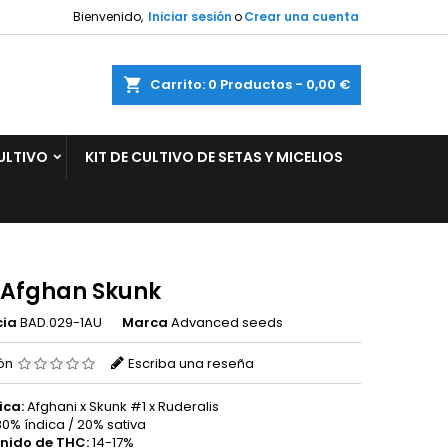
Bienvenido,
Iniciar sesión
o
Crear una cuenta
×
×
×
ar
Carrito
0
Productos -
0,00 €
ULTIVO
KIT DE CULTIVO DE SETAS Y MICELIOS
n
s
 Afghan Skunk
cia
BAD.029-1AU
Marca
Advanced seeds
ión
Escriba una reseña
ica:
Afghani x Skunk #1 x Ruderalis
0% índica / 20% sativa
nido de THC:
14-17%