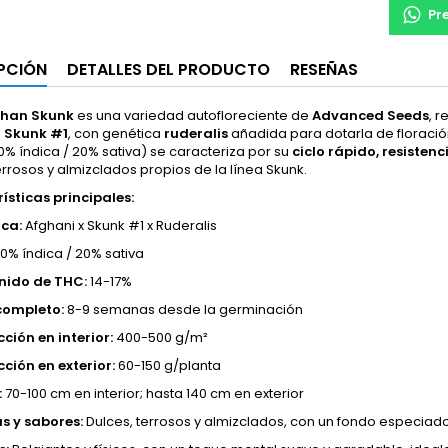
Pr
PCIÓN
DETALLES DEL PRODUCTO
RESEÑAS
ghan Skunk
es una variedad autofloreciente de
Advanced Seeds
, 
a
Skunk #1
, con genética
ruderalis
añadida para dotarla de floraci
0% índica / 20% sativa) se caracteriza por su
ciclo rápido, resisten
errosos y almizclados propios de la línea Skunk.
ísticas principales:
ca:
Afghani x Skunk #1 x Ruderalis
0% índica / 20% sativa
nido de THC:
14-17%
completo:
8-9 semanas desde la germinación
ción en interior:
400-500 g/m²
ción en exterior:
60-150 g/planta
:
70-100 cm en interior; hasta 140 cm en exterior
s y sabores:
Dulces, terrosos y almizclados, con un fondo especiado