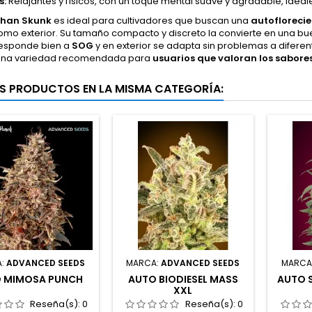
s:
Relajantes y físicos, con un toque mental suave y agradable, idea
ghan Skunk
es ideal para cultivadores que buscan una
autoflorecie
como exterior. Su tamaño compacto y discreto la convierte en una bu
 responde bien a
SOG
y en exterior se adapta sin problemas a difere
Una variedad recomendada para
usuarios que valoran los sabore
S PRODUCTOS EN LA MISMA CATEGORÍA:
A:
ADVANCED SEEDS
MARCA:
ADVANCED SEEDS
MARCA
 MIMOSA PUNCH
AUTO BIODIESEL MASS
AUTO 
XXL
Reseña(s):
0
Reseña(s):
0