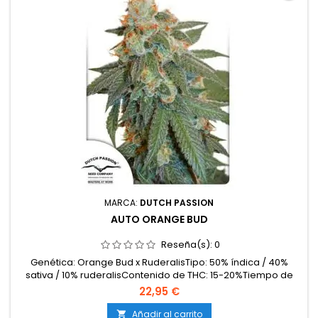
MARCA:
DUTCH PASSION
AUTO ORANGE BUD
Reseña(s):
0
Genética: Orange Bud x RuderalisTipo: 50% índica / 40%
sativa / 10% ruderalisContenido de THC: 15-20%Tiempo de
floración / ciclo completo: 10-11 semanas desde
22,95 €
germinaciónProducción en interior: 400-500
g/m²Producción en exterior: 80-150 g/plantaAltura: 80-120
Añadir al carrito
