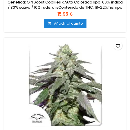
Genética: Girl Scout Cookies x Auto ColoradoTipo: 60% índica
/ 30% sativa / 10% ruderalisContenido de THC: 18-22%Tiempo
de floración / ciclo completo: 11 semanas desde
15,95 €
germinaciónProducción en interior: 400-500
g/m²Producción en exterior: 75-150 g/plantaAltura: 70-120 cm
Añadir al carrito

en interior; hasta 140 cm en exteriorAromas y
sabores: Dulces...
favorite_border