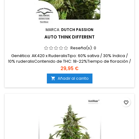
MARCA:
DUTCH PASSION
AUTO THINK DIFFERENT
Reseña(s):
0
Genética: AK420 x RuderalisTipo: 60% sativa / 30% índica /
10% ruderalisContenido de THC: 18-22%Tiempo de floración /
ciclo completo: 9-10 semanas desde
29,95 €
germinaciónProducción en interior: 450-550
g/m²Producción en exterior: 75-150 g/plantaAltura: 80-120 cm
Añadir al carrito

en interior; hasta 150 cm en exteriorAromas y sabores: Dulces
y afrutados con...
favorite_border