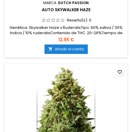
MARCA:
DUTCH PASSION
AUTO SKYWALKER HAZE
Reseña(s):
0
Genética: Skywalker Haze x RuderalisTipo: 60% sativa / 30%
índica / 10% ruderalisContenido de THC: 20-26%Tiempo de
floración / ciclo completo: 11-12 semanas desde
12,95 €
germinaciónProducción en interior: 500-600 g/m²Producción
en exterior: 100-200 g/plantaAltura: 100-130 cm en interior;
Añadir al carrito

hasta 170 cm en exteriorAromas y sabores: Intensos y...
favorite_border