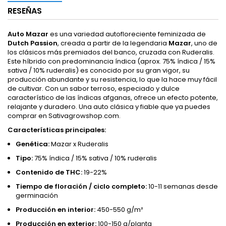
RESEÑAS
Auto Mazar
es una variedad autofloreciente feminizada de
Dutch Passion
, creada a partir de la legendaria
Mazar
, uno de
los clásicos más premiados del banco, cruzada con Ruderalis.
Este híbrido con predominancia índica (aprox. 75% índica / 15%
sativa / 10% ruderalis) es conocido por su gran vigor, su
producción abundante y su resistencia, lo que la hace muy fácil
de cultivar. Con un sabor terroso, especiado y dulce
característico de las índicas afganas, ofrece un efecto potente,
relajante y duradero. Una auto clásica y fiable que ya puedes
comprar en Sativagrowshop.com.
Características principales:
Genética:
Mazar x Ruderalis
Tipo:
75% índica / 15% sativa / 10% ruderalis
Contenido de THC:
19-22%
Tiempo de floración / ciclo completo:
10-11 semanas desde
germinación
Producción en interior:
450-550 g/m²
Producción en exterior:
100-150 g/planta