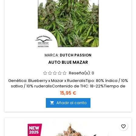
MARCA:
DUTCH PASSION
AUTO BLUE MAZAR
Reseña(s):
0
Genética: Blueberry x Mazar x RuderalisTipo: 80% índica / 10%
sativa / 10% ruderalisContenido de THC: 18-22%Tiempo de
floración / ciclo completo: 10-11 semanas desde
15,95 €
germinaciónProducción en interior: 400-500
g/m²Producción en exterior: 70-120 g/plantaAltura: 70-100 cm
Añadir al carrito

en interior; hasta 120 cm en exteriorAromas y
sabores: Dulces,...
favorite_border