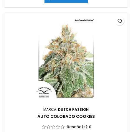
cm en interior; hasta 150 cm en exteriorAromas y
sabores: Intensamente...
favorite_border
MARCA:
DUTCH PASSION
AUTO COLORADO COOKIES
Reseña(s):
0