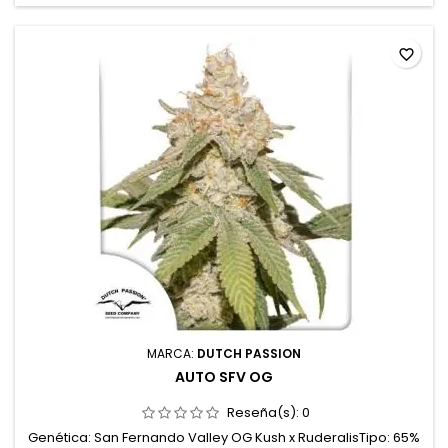
sabores: Dulces, cremosos y...
favorite_border
MARCA:
DUTCH PASSION
AUTO SFV OG
Reseña(s):
0
Genética: San Fernando Valley OG Kush x RuderalisTipo: 65%