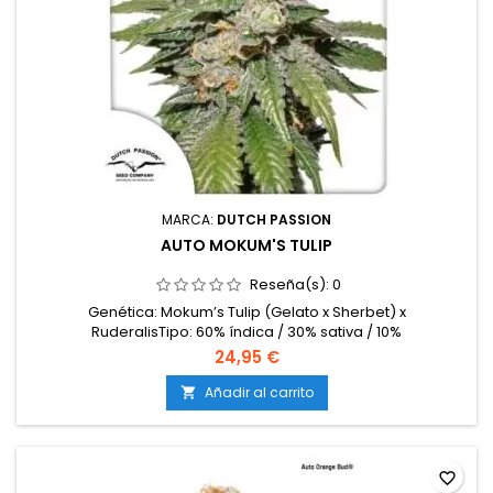
MARCA:
DUTCH PASSION
AUTO MOKUM'S TULIP
Reseña(s):
0
Genética: Mokum’s Tulip (Gelato x Sherbet) x
RuderalisTipo: 60% índica / 30% sativa / 10%
ruderalisContenido de THC: 20-24%Tiempo de floración /
24,95 €
ciclo completo: 10-11 semanas desde
germinaciónProducción en interior: 450-550
Añadir al carrito

g/m²Producción en exterior: 90-160 g/plantaAltura: 80-120
cm en interior; hasta 150 cm en exteriorAromas y...
favorite_border