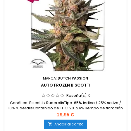
MARCA:
DUTCH PASSION
AUTO FROZEN BISCOTTI
Reseña(s):
0
Genética: Biscotti x RuderalisTipo: 65% índica / 25% sativa /
10% ruderalisContenido de THC: 20-24%Tiempo de floración
/ ciclo completo: 10-11 semanas desde
29,95 €
germinaciónProducción en interior: 450-550
g/m²Producción en exterior: 80-150 g/plantaAltura: 80-110 cm
Añadir al carrito

en interior; hasta 140 cm en exteriorAromas y