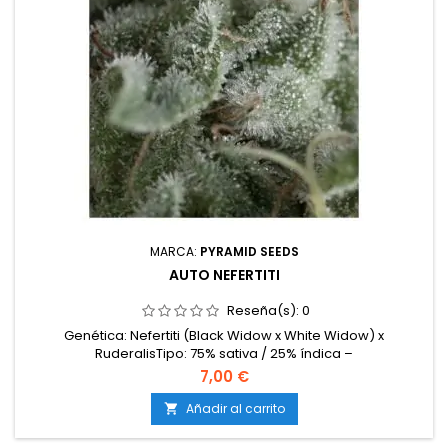
MARCA:
PYRAMID SEEDS
AUTO NEFERTITI
Reseña(s):
0
Genética: Nefertiti (Black Widow x White Widow) x
RuderalisTipo: 75% sativa / 25% índica –
AutoflorecienteContenido de THC: 17-19%Tiempo de
7,00 €
cultivo: 65-75 días desde germinaciónProducción en
interior: 450-500 g/m²Producción en exterior: 70-150
Añadir al carrito

g/plantaAltura: 80-120 cm en interior; hasta 150 cm en
exteriorAromas y sabores: Frescos y...