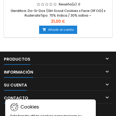
Reseña(s):
0
Genética: Do-Si-Dos (Girl Scout Cookies x Face Off OG) x
RuderalisTipo: 70% índica / 30% sativa –
AutoflorecienteContenido de THC: 19-21%Tiempo de
21,00 €
cultivo: 65-70 días desde germinaciónProducción en
interior: 400-500 g/m²Producción en exterior: 60-150
Añadir al carrito

g/plantaAltura: 70-110 cm en interior; hasta 120-130 cm en
exteriorAromas y...

PRODUCTOS

INFORMACIÓN

SU CUENTA

CONTACTO
Cookies
BOLETÍN
Esta tienda utiliza cookies para mejorar su