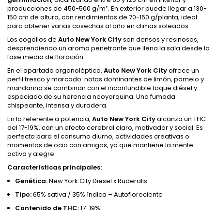
producciones de 450-500 g/m². En exterior puede llegar a 130-
150 cm de altura, con rendimientos de 70-150 g/planta, ideal
para obtener varias cosechas al año en climas soleados.
Los cogollos de
Auto New York City
son densos y resinosos,
desprendiendo un aroma penetrante que llena la sala desde la
fase media de floración.
En el apartado organoléptico,
Auto New York City
ofrece un
perfil fresco y marcado: notas dominantes de limón, pomelo y
mandarina se combinan con el inconfundible toque diésel y
especiado de su herencia neoyorquina. Una fumada
chispeante, intensa y duradera.
En lo referente a potencia,
Auto New York City
alcanza un THC
del 17-19%, con un efecto cerebral claro, motivador y social. Es
perfecta para el consumo diurno, actividades creativas o
momentos de ocio con amigos, ya que mantiene la mente
activa y alegre.
Características principales:
Genética:
New York City Diesel x Ruderalis
Tipo:
65% sativa / 35% índica – Autofloreciente
Contenido de THC:
17-19%