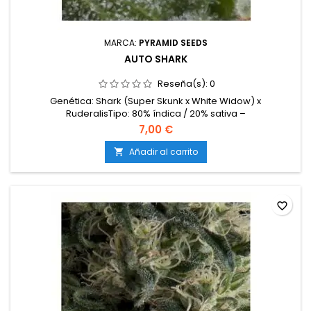
MARCA:
PYRAMID SEEDS
AUTO SHARK
Reseña(s):
0
Genética: Shark (Super Skunk x White Widow) x
RuderalisTipo: 80% índica / 20% sativa –
AutoflorecienteContenido de THC: 16-18%Tiempo de
7,00 €
cultivo: 60-65 días desde germinaciónProducción en
interior: 400-500 g/m²Producción en exterior: 60-150
Añadir al carrito

g/plantaAltura: 60-100 cm en interior; hasta 120 cm en
exteriorAromas y sabores: Dulces y...
favorite_border