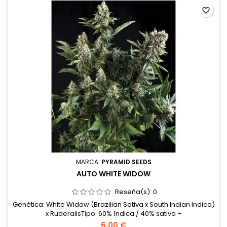
favorite_border
MARCA:
PYRAMID SEEDS
AUTO WHITE WIDOW
Reseña(s):
0
Genética: White Widow (Brazilian Sativa x South Indian Indica)
x RuderalisTipo: 60% índica / 40% sativa –
AutoflorecienteContenido de THC: 18-20%Tiempo de
6,00 €