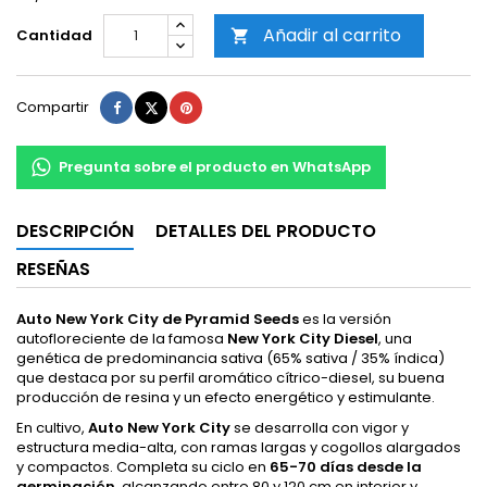
Añadir al carrito
Cantidad

Compartir
Tuitear
Pinterest
Compartir
Pregunta sobre el producto en WhatsApp
DESCRIPCIÓN
DETALLES DEL PRODUCTO
RESEÑAS
Auto New York City de Pyramid Seeds
es la versión
autofloreciente de la famosa
New York City Diesel
, una
genética de predominancia sativa (65% sativa / 35% índica)
que destaca por su perfil aromático cítrico-diesel, su buena
producción de resina y un efecto energético y estimulante.
En cultivo,
Auto New York City
se desarrolla con vigor y
estructura media-alta, con ramas largas y cogollos alargados
y compactos. Completa su ciclo en
65-70 días desde la
germinación
, alcanzando entre 80 y 120 cm en interior y