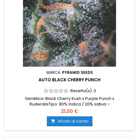
MARCA:
PYRAMID SEEDS
AUTO BLACK CHERRY PUNCH
Reseña(s):
0
Genética: Black Cherry Kush x Purple Punch x
RuderalisTipo: 80% índica / 20% sativa –
AutoflorecienteContenido de THC: 18-20%Tiempo de
21,00 €
cultivo: 65-70 días desde germinaciónProducción en
interior: 450-500 g/m²Producción en exterior: 60-150
Añadir al carrito

g/plantaAltura: 70-110 cm en interior; hasta 130 cm en
exteriorAromas y sabores: Dulces y...