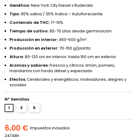
Genética:
New York City Diesel x Ruderalis
Tipo:
65% sativa / 35% índica – Autofloreciente
Contenido de THC:
17-19%
Tiempo de cultivo:
65-70 días desde germinación
Producción en interior:
450-500 g/m²
Producción en exterior:
70-150 g/planta
Altura:
80-120 cm en interior; hasta 150 cm en exterior
Aromas y sabores:
Frescos y cítricos; limón, pomelo,
mandarina con fondo diésel y especiado
Efectos:
Cerebrales y energéticos; motivadores, alegres y
sociales
Nº Semillas
1
3
5
6,00 €
Impuestos incluidos
24/48h