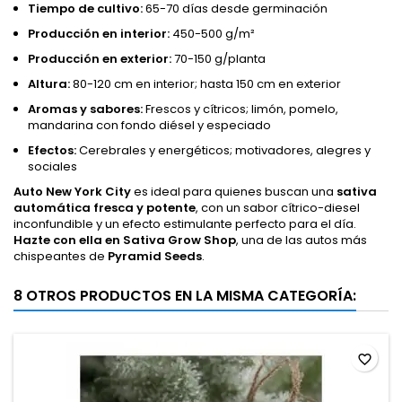
Tiempo de cultivo:
65-70 días desde germinación
Producción en interior:
450-500 g/m²
Producción en exterior:
70-150 g/planta
Altura:
80-120 cm en interior; hasta 150 cm en exterior
Aromas y sabores:
Frescos y cítricos; limón, pomelo,
mandarina con fondo diésel y especiado
Efectos:
Cerebrales y energéticos; motivadores, alegres y
sociales
Auto New York City
es ideal para quienes buscan una
sativa
automática fresca y potente
, con un sabor cítrico-diesel
inconfundible y un efecto estimulante perfecto para el día.
Hazte con ella en Sativa Grow Shop
, una de las autos más
chispeantes de
Pyramid Seeds
.
8 OTROS PRODUCTOS EN LA MISMA CATEGORÍA:
favorite_border