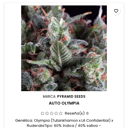
favorite_border
MARCA:
PYRAMID SEEDS
AUTO OLYMPIA
Reseña(s):
0
Genética: Olympia (Tutankhamon x LA Confidential) x
RuderalisTipo: 60% índica / 40% sativa –