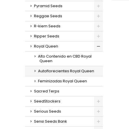
Pyramid Seeds
germin
in
Reggae Seeds
g/m
e
R-kiem Seeds
g/plan
en inte
Ripper Seeds
ex
sabores
Royal Queen
Alto Contenido en CBD Royal
Queen
Autoflorecientes Royal Queen
Feminizadas Royal Queen
Sacred Terps
SeedStockers
Serious Seeds
Sensi Seeds Bank