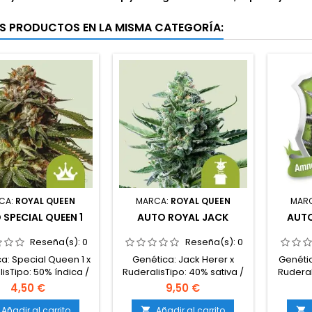
S PRODUCTOS EN LA MISMA CATEGORÍA:
CA:
ROYAL QUEEN
MARCA:
ROYAL QUEEN
MAR
 SPECIAL QUEEN 1
AUTO ROYAL JACK
AUTO
Reseña(s):
0
Reseña(s):
0
a: Special Queen 1 x
Genética: Jack Herer x
Genéti
isTipo: 50% índica /
RuderalisTipo: 40% sativa /
Ruderal
% sativa / 20%
30% índica / 30%
20
4,50 €
9,50 €
ralisContenido de
ruderalisContenido de
ruder
 14-15%Tiempo de
THC: 16-18%Tiempo de
THC: 
Añadir al carrito
Añadir al carrito

