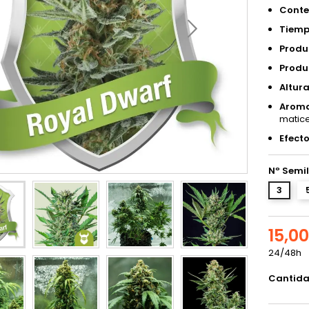
Conte
Tiempo
Produc
Produc
Altura
Aroma
matice
Efecto
Nº Semil
3
15,0
24/48h
Cantid