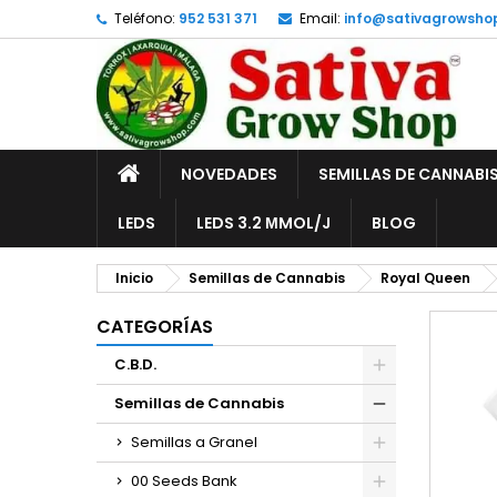
Teléfono:
952 531 371
Email:
info@sativagrowsho
A
C
I
add_circle_outline
De
No
INICIO
NOVEDADES
SEMILLAS DE CANNABI
LEDS
LEDS 3.2 ΜMOL/J
BLOG
Inicio
Semillas de Cannabis
Royal Queen
CATEGORÍAS
C.B.D.
Semillas de Cannabis
Semillas a Granel
00 Seeds Bank