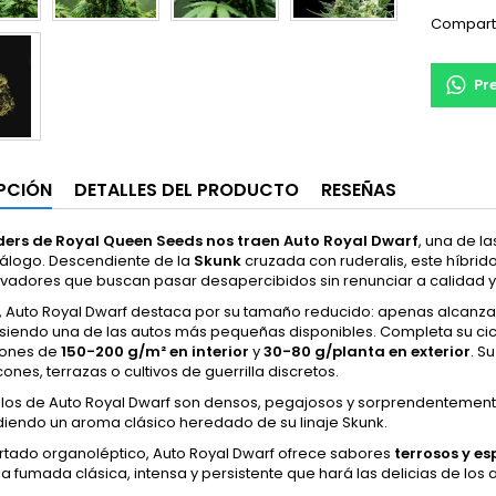
Compart
Pr
PCIÓN
DETALLES DEL PRODUCTO
RESEÑAS
ders de Royal Queen Seeds nos traen Auto Royal Dwarf
, una de l
tálogo. Descendiente de la
Skunk
cruzada con ruderalis, este híbrido
tivadores que buscan pasar desapercibidos sin renunciar a calidad 
vo, Auto Royal Dwarf destaca por su tamaño reducido: apenas alcanz
 siendo una de las autos más pequeñas disponibles. Completa su ci
iones de
150-200 g/m² en interior
y
30-80 g/planta en exterior
. S
ones, terrazas o cultivos de guerrilla discretos.
llos de Auto Royal Dwarf son densos, pegajosos y sorprendentement
iendo un aroma clásico heredado de su linaje Skunk.
artado organoléptico, Auto Royal Dwarf ofrece sabores
terrosos y e
na fumada clásica, intensa y persistente que hará las delicias de los