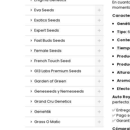
En cuanto
momentos
Eva Seeds
Caracter
Exotics Seeds
Genéti
Expert Seeds
Tipo:
6
Conte
Fast Buds Seeds
Tiempo
Female Seeds
Produc
French Touch Seed
Produc
G13 Labs Premium Seeds
Altura
Aroma
Garden of Green
Efecto
Geneseeds y Nemeseeds
Auto Roy
Grand Cru Genetics
perfecta 
✅ Entreg
Genehtik
✅ Pago s
✅ Garant
Grass O Matic
Cómprala