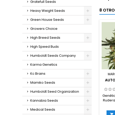
Gratefull Seeds
8 OTRO
Heavy Weight Seeds
Green House Seeds
Growers Choice
High Breed Seeds
High Speed Buds
Humboldt Seeds Company
Karma Genetics
Kc Brains
MAR
AUTO
Mamiko Seeds
Humboldt Seed Organization
Genétic
Ruderal
Kannabia Seeds
30
Medical Seeds
rude
THC:
