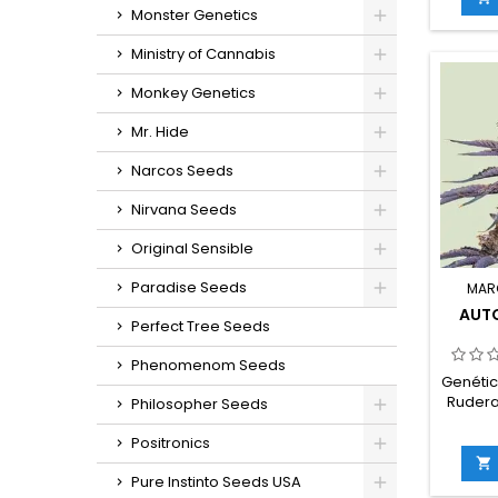
Monster Genetics
cultivo
germin
Ministry of Cannabis
in
g/m
Monkey Genetics
e
g/plan
Mr. Hide
en inte
ex
Narcos Seeds
sab
espec
Nirvana Seeds
Original Sensible
Paradise Seeds
MAR
AUT
Perfect Tree Seeds
Phenomenom Seeds
Genétic
Ruderal
Philosopher Seeds
3
rude
Positronics
THC:

cult
Pure Instinto Seeds USA