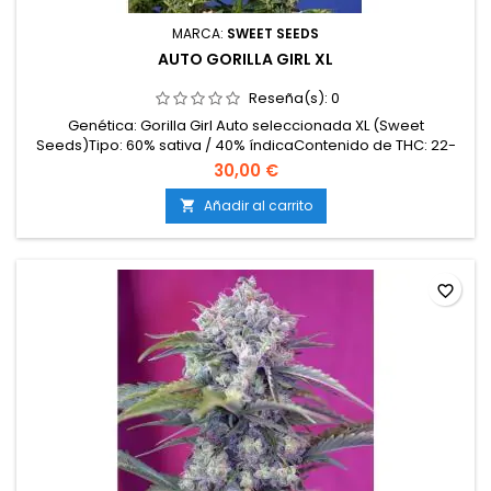
MARCA:
SWEET SEEDS
AUTO GORILLA GIRL XL
Reseña(s):
0
Genética: Gorilla Girl Auto seleccionada XL (Sweet
Seeds)Tipo: 60% sativa / 40% índicaContenido de THC: 22-
25%Ciclo completo: 9 semanas desde la
30,00 €
germinaciónProducción en interior: 450-600
g/m²Producción en exterior: hasta 200 g/plantaAltura: 90-120
Añadir al carrito

cm en interior; hasta 150 cm en exteriorAromas y
sabores: Intensos y complejos...
favorite_border