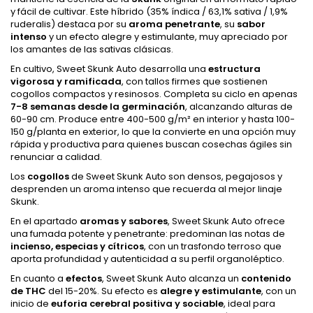
y fácil de cultivar. Este híbrido (35% índica / 63,1% sativa / 1,9%
ruderalis) destaca por su
aroma penetrante
, su
sabor
intenso
y un efecto alegre y estimulante, muy apreciado por
los amantes de las sativas clásicas.
En cultivo, Sweet Skunk Auto desarrolla una
estructura
vigorosa y ramificada
, con tallos firmes que sostienen
cogollos compactos y resinosos. Completa su ciclo en apenas
7-8 semanas desde la germinación
, alcanzando alturas de
60-90 cm. Produce entre 400-500 g/m² en interior y hasta 100-
150 g/planta en exterior, lo que la convierte en una opción muy
rápida y productiva para quienes buscan cosechas ágiles sin
renunciar a calidad.
Los
cogollos
de Sweet Skunk Auto son densos, pegajosos y
desprenden un aroma intenso que recuerda al mejor linaje
Skunk.
En el apartado
aromas y sabores
, Sweet Skunk Auto ofrece
una fumada potente y penetrante: predominan las notas de
incienso, especias y cítricos
, con un trasfondo terroso que
aporta profundidad y autenticidad a su perfil organoléptico.
En cuanto a
efectos
, Sweet Skunk Auto alcanza un
contenido
de THC
del 15-20%. Su efecto es
alegre y estimulante
, con un
inicio de
euforia cerebral positiva y sociable
, ideal para