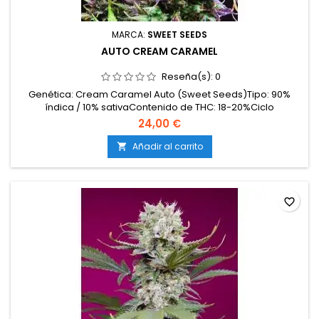
MARCA:
SWEET SEEDS
AUTO CREAM CARAMEL
Reseña(s):
0
Genética: Cream Caramel Auto (Sweet Seeds)Tipo: 90%
índica / 10% sativaContenido de THC: 18-20%Ciclo
completo: 8 semanas desde la germinaciónProducción en
24,00 €
interior: 350-500 g/m²Producción en exterior: hasta 150
g/plantaAltura: 60-100 cm en interior; hasta 140 cm en
Añadir al carrito

exteriorAromas y sabores: Dulces y cremosos (caramelo,
miel) con...
favorite_border