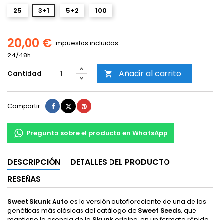
25
3+1
5+2
100
20,00 €
Impuestos incluidos
24/48h
Añadir al carrito
Cantidad

Compartir
Tuitear
Pinterest
Compartir
Pregunta sobre el producto en WhatsApp
DESCRIPCIÓN
DETALLES DEL PRODUCTO
RESEÑAS
Sweet Skunk Auto
es la versión autofloreciente de una de las
genéticas más clásicas del catálogo de
Sweet Seeds
, que
mantiene la esencia de la
Skunk
original en un formato rápido