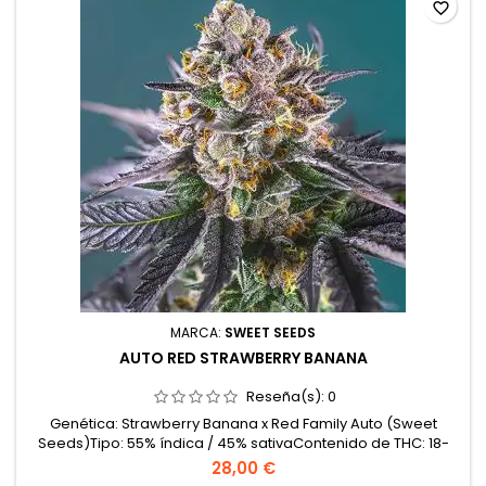
favorite_border
MARCA:
SWEET SEEDS
AUTO RED STRAWBERRY BANANA
Reseña(s):
0
Genética: Strawberry Banana x Red Family Auto (Sweet
Seeds)Tipo: 55% índica / 45% sativaContenido de THC: 18-
22%Ciclo completo: 8-9 semanas desde la
28,00 €
germinaciónProducción en interior: 400-550