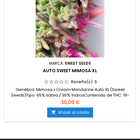
MARCA:
SWEET SEEDS
AUTO SWEET MIMOSA XL
Reseña(s):
0
Genética: Mimosa x Cream Mandarine Auto XL (Sweet
Seeds)Tipo: 65% sativa / 35% índicaContenido de THC: 19-
23%Ciclo completo: 9 semanas desde la
30,00 €
germinaciónProducción en interior: 500-600 g/m²Producción
en exterior: hasta 200 g/plantaAltura: 80-150 cmAromas y
Añadir al carrito

sabores: Cítricos y tropicales (mandarina, frutas exóticas)
con fondo...