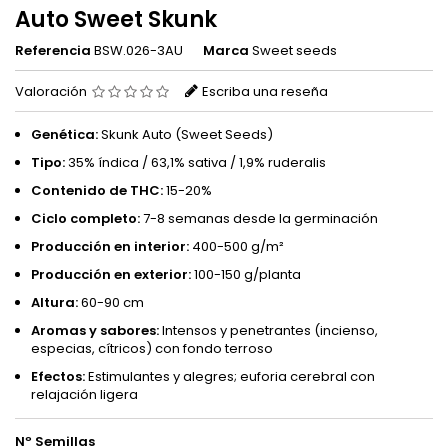
Auto Sweet Skunk
Referencia
BSW.026-3AU
Marca
Sweet seeds
Valoración
Escriba una reseña
Genética:
Skunk Auto (Sweet Seeds)
Tipo:
35% índica / 63,1% sativa / 1,9% ruderalis
Contenido de THC:
15-20%
Ciclo completo:
7-8 semanas desde la germinación
Producción en interior:
400-500 g/m²
Producción en exterior:
100-150 g/planta
Altura:
60-90 cm
Aromas y sabores:
Intensos y penetrantes (incienso,
especias, cítricos) con fondo terroso
Efectos:
Estimulantes y alegres; euforia cerebral con
relajación ligera
Nº Semillas