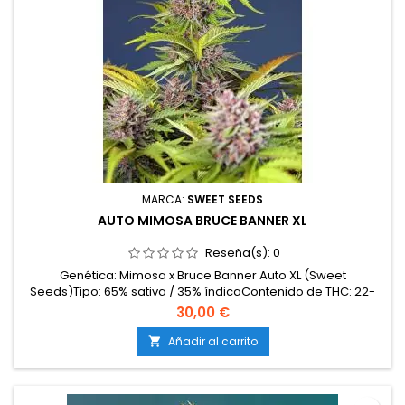
MARCA:
SWEET SEEDS
AUTO MIMOSA BRUCE BANNER XL
Reseña(s):
0
Genética: Mimosa x Bruce Banner Auto XL (Sweet
Seeds)Tipo: 65% sativa / 35% índicaContenido de THC: 22-
25%Ciclo completo: 9 semanas desde la
30,00 €
germinaciónProducción en interior: 500-600 g/m²Producción
en exterior: hasta 200 g/plantaAltura: 80-150 cmAromas y
Añadir al carrito

sabores: Intensos y complejos (cítricos, frutas tropicales)
con fondo diésel y...