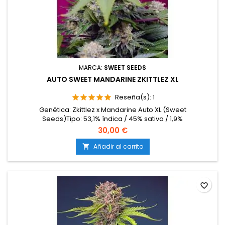
MARCA:
SWEET SEEDS
AUTO SWEET MANDARINE ZKITTLEZ XL
Reseña(s):
1
Genética: Zkittlez x Mandarine Auto XL (Sweet
Seeds)Tipo: 53,1% índica / 45% sativa / 1,9%
ruderalisContenido de THC: 19-23%Ciclo completo: 8-9
30,00 €
semanas desde la germinaciónProducción en interior: 450-
600 g/m²Producción en exterior: hasta 200
Añadir al carrito

g/plantaAltura: 80-120 cm en interior; hasta 150 cm en
exteriorAromas y sabores: Dulces y...
favorite_border