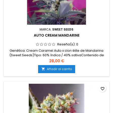
MARCA:
SWEET SEEDS
AUTO CREAM MANDARINE
Reseña(s):
0
Genética: Cream Caramel Auto x clon élite de Mandarina
(Sweet Seeds)Tipo: 60% índica / 40% sativaContenido de
THC: 18-22%Ciclo completo: 9 semanas desde la
28,00 €
germinaciónProducción en interior: 400-550
g/m²Producción en exterior: hasta 170 g/plantaAltura: 80-150
Añadir al carrito

cmAromas y sabores: Intensamente cítricos (mandarina,
cítricos) con fondo...
favorite_border