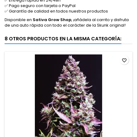
✅ Entrega rápida en 24/48h
✅ Pago seguro con tarjeta o PayPal
✅ Garantía de calidad en todos nuestros productos
Disponible en
Sativa Grow Shop
, ¡añádela al carrito y disfruta
de una auto rápida con todo el carácter de la Skunk original!
8 OTROS PRODUCTOS EN LA MISMA CATEGORÍA:
favorite_border