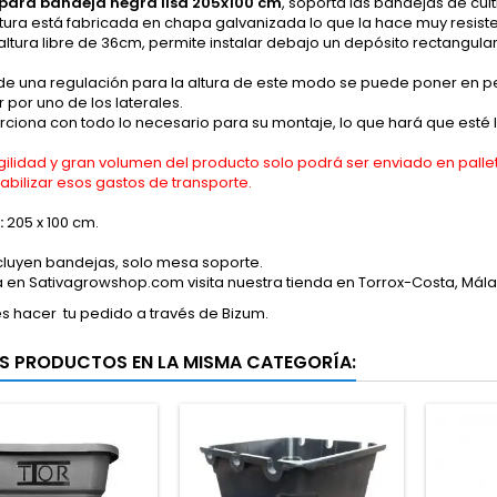
para bandeja negra lisa 205x100 cm
, soporta las bandejas de cult
tura está fabricada en chapa galvanizada lo que la hace muy resisten
ltura libre de 36cm, permite instalar debajo un depósito rectangula
de una regulación para la altura de este modo se puede poner en p
 por uno de los laterales.
ciona con todo lo necesario para su montaje, lo que hará que esté l
ragilidad y gran volumen del producto solo podrá ser enviado en pa
abilizar esos gastos de transporte.
:
205 x 100 cm.
cluyen bandejas, solo mesa soporte.
a en Sativagrowshop.com visita nuestra tienda en Torrox-Costa, Málaga
s hacer
tu pedido a través de Bizum.
S PRODUCTOS EN LA MISMA CATEGORÍA: