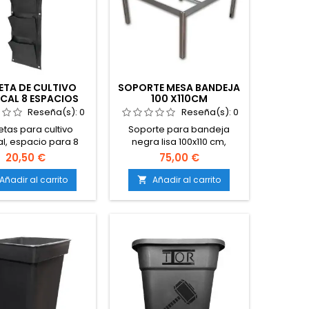
TA DE CULTIVO
SOPORTE MESA BANDEJA
ICAL 8 ESPACIOS
100 X110CM
Reseña(s):
0
Reseña(s):
0
tas para cultivo
Soporte para bandeja
al, espacio para 8
negra lisa 100x110 cm,
. Fabricado en tela
soporta las bandejas de
20,50 €
75,00 €
especial.
cultivo sobre las que se
sitúan las macetas o slabs.
Añadir al carrito
Añadir al carrito
