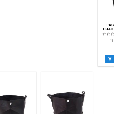
PAC
CUAD
18
