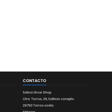
CONTACTO
Sativa Grow Shop
Ctra. Torrox, 29, Edificio conejito
29793 Torrox costa
Málaga