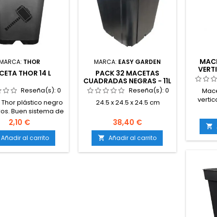
MACE
MARCA:
THOR
MARCA:
EASY GARDEN
VERT
ETA THOR 14 L
PACK 32 MACETAS
CUADRADAS NEGRAS - 11L
Reseña(s):
0
Reseña(s):
0
Mace
vertic
Thor plástico negro
24.5 x 24.5 x 24.5 cm
macetas
tros. Buen sistema de
 y aireación a nivel.
2,10 €
38,40 €

iones: - Superficie
borde: 28x28cm. -
Añadir al carrito
Añadir al carrito

ie inferior: 20x20cm.
 Altura: 29 cm