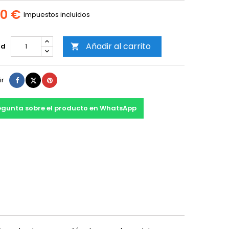
00 €
Impuestos incluidos
Añadir al carrito
ad

Compartir
Tuitear
Pinterest
ir
egunta sobre el producto en WhatsApp