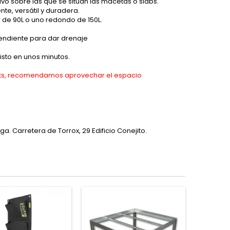
ivo sobre las que se sitúan las macetas o slabs.
te, versátil y duradera.
r de 90L o uno redondo de 150L.
endiente para dar drenaje
isto en unos minutos.
llets, recomendamos aprovechar el espacio
. Carretera de Torrox, 29 Edificio Conejito.