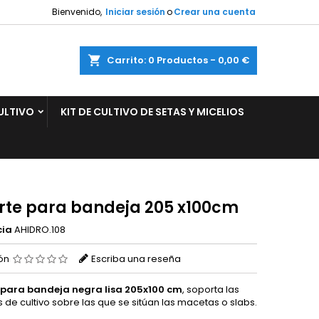
Bienvenido,
Iniciar sesión
o
Crear una cuenta
×
×
×
ar
Carrito
0
Productos -
0,00 €
ULTIVO
KIT DE CULTIVO DE SETAS Y MICELIOS
n
s
rte para bandeja 205 x100cm
cia
AHIDRO.108
ión
Escriba una reseña
 para bandeja negra lisa 205x100 cm
, soporta las
 de cultivo sobre las que se sitúan las macetas o slabs.