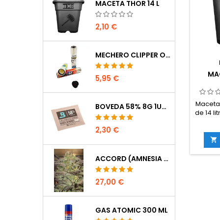
MACETA THOR 14 L
2,10 €
MECHERO CLIPPER OCULTACIÓN
MAC
5,95 €
Maceta 
BOVEDA 58% 8G 1UDS
de 14 li
drenaje
2,30 €
Dimens
del 

Superfic
-
ACCORD (AMNESIA CORDOBESA)
27,00 €
GAS ATOMIC 300 ML