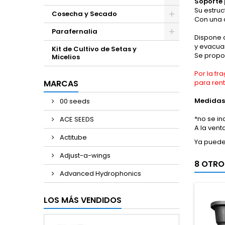
Soporte 
Su estruc
Cosecha y Secado
Con una a
Parafernalia
Dispone 
y evacuar
Kit de Cultivo de Setas y
Se propor
Micelios
Por la f
para rent
MARCAS
Medidas
00 seeds
*no se in
ACE SEEDS
A la vent
Actitube
Ya puede
Adjust-a-wings
8 OTRO
Advanced Hydrophonics
LOS MÁS VENDIDOS