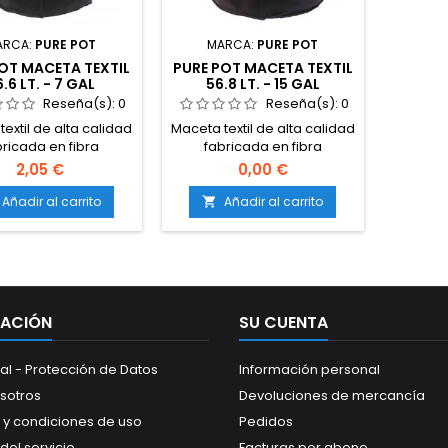
ARCA:
PURE POT
MARCA:
PURE POT
OT MACETA TEXTIL
PURE POT MACETA TEXTIL
.6 LT. - 7 GAL
56.8 LT. - 15 GAL
Reseña(s):
0
Reseña(s):
0
extil de alta calidad
Maceta textil de alta calidad
bricada en fibra
fabricada en fibra
nte que permite una
resistente que permite una
2,05 €
0,00 €
acular aireación de
espectacular aireación de
raíces.
raíces.
Añadir al carrito
Añadir al carrito

MACIÓN
SU CUENTA
al - Protección de Datos
Información personal
sotros
Devoluciones de mercancía
 y condiciones de uso
Pedidos
del servicio
Facturas por abono