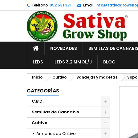
Teléfono:
952 531 371
Email:
info@sativagrowsho
A
C
I
add_circle_outline
De
No
INICIO
NOVEDADES
SEMILLAS DE CANNABI
LEDS
LEDS 3.2 ΜMOL/J
BLOG
Inicio
Cultivo
Bandejas y macetas
Sopo
CATEGORÍAS
C.B.D.
Semillas de Cannabis
Cultivo
Armarios de Cultivo