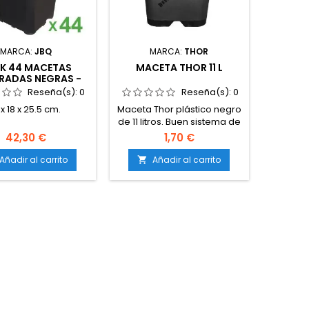
MARCA:
JBQ
MARCA:
THOR
K 44 MACETAS
MACETA THOR 11 L
RADAS NEGRAS -
5.5 LT. JBQ
Reseña(s):
0
Reseña(s):
0
 x 18 x 25.5 cm.
Maceta Thor plástico negro
de 11 litros. Buen sistema de
drenaje y aireación a nivel.
42,30 €
1,70 €
Dimensiones: - Superficie
del borde: 24x24cm.
Añadir al carrito
Añadir al carrito
