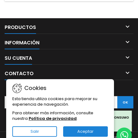
picantes• Efectos:...

PRODUCTOS

INFORMACIÓN

SU CUENTA

CONTACTO
Cookies
BOLETÍN
Esta tienda utiliza cookies para mejorar su
experiencia de navegación.
Para obtener más información, consulte
Facebook
Twitter
Rss
Instagram
LinkedIn
LOS PRODUCTOS SON SOLO PARA COLECCIONISMO Y NO PARA CONSUMO
nuestra
Política de privacidad
.
HUMANO.
Salir
Aceptar
LOS PRODUCTOS DE CBD OFERTADOS EN ESTA WEB PROVIENEN DEL
© Copyright 2026 Sativa Grow Shop. Todos los derechos