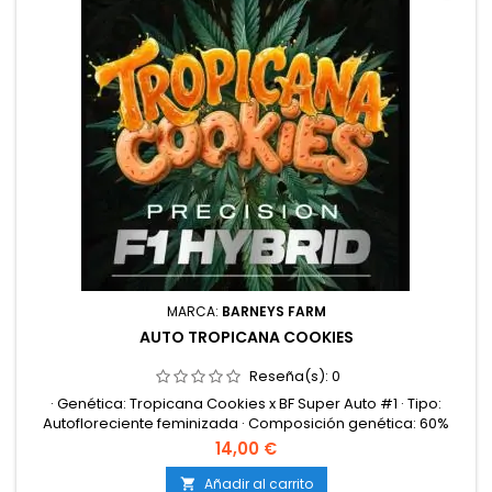
MARCA:
BARNEYS FARM
AUTO TROPICANA COOKIES
Reseña(s):
0
· Genética: Tropicana Cookies x BF Super Auto #1 · Tipo:
Autofloreciente feminizada · Composición genética: 60%
sativa / 40% índica · Contenido de THC: 27% · Ciclo completo:
14,00 €
70-75 días desde germinación · Producción en interior: 400-
500 g/m² · Producción en exterior: 150-250 g/planta · Altura
Añadir al carrito
