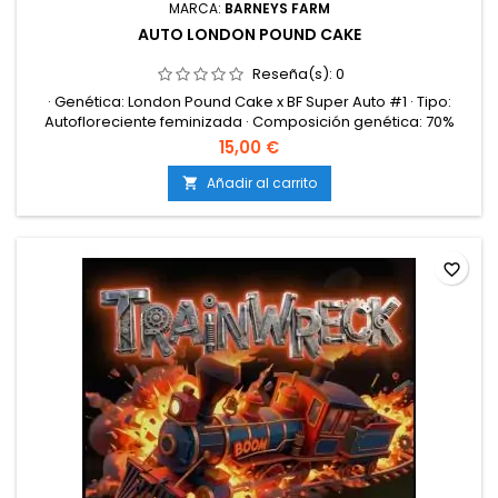
MARCA:
BARNEYS FARM
AUTO LONDON POUND CAKE
Reseña(s):
0
· Genética: London Pound Cake x BF Super Auto #1 · Tipo:
Autofloreciente feminizada · Composición genética: 70%
sativa / 30% índica · Contenido de THC: 28% · Ciclo completo:
15,00 €
75-80 días desde germinación · Producción en interior: 550-
650 g/m² · Producción en exterior: 280-350 g/planta · Altura
Añadir al carrito

en interior: 90-130 cm · Altura en exterior: 110-160 cm ·...
favorite_border