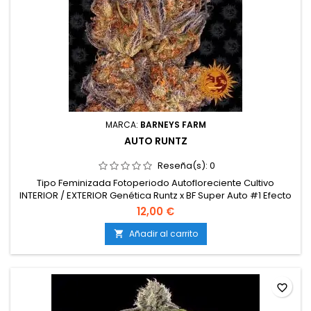
MARCA:
BARNEYS FARM
AUTO RUNTZ
Reseña(s):
0
Tipo Feminizada Fotoperiodo Autofloreciente Cultivo
INTERIOR / EXTERIOR Genética Runtz x BF Super Auto #1 Efecto
Calmante, relajación, Euforia Productividad en Exterior (g)
12,00 €
700g/m2Productividad Indoor (g) 600 gr/m²Tiempo de
Cosecha de Autofloreciente desde Semilla (días) 63 -
Añadir al carrito

70Altura en Interior (cm) 100-120cmAltura en Exterior (cm)
120-140cm Altura...
favorite_border