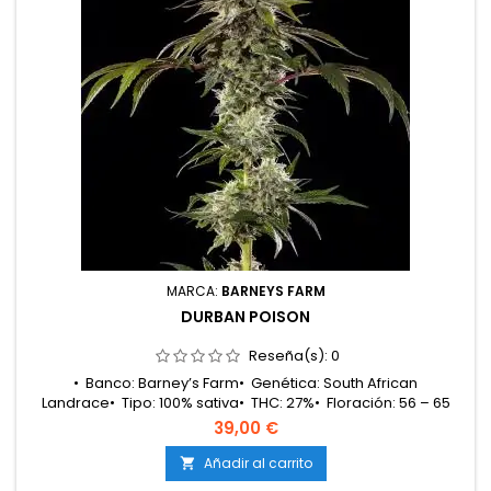
MARCA:
BARNEYS FARM
DURBAN POISON
Reseña(s):
0
• Banco: Barney’s Farm• Genética: South African
Landrace• Tipo: 100% sativa• THC: 27%• Floración: 56 – 65
días en interior• Producción en interior: Hasta 600
39,00 €
g/m²• Producción en exterior: Hasta 700 g/planta• Altura: 150
– 200 cm en interior / 200 – 350 cm en exterior• Aromas y
Añadir al carrito

sabores: Dulce, pino, terroso con matices