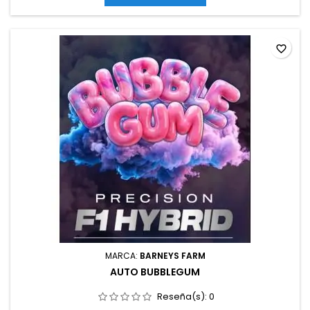
en interior: 90-110 cm · Altura en exterior: 100-120 cm ·...
favorite_border
MARCA:
BARNEYS FARM
AUTO BUBBLEGUM
Reseña(s):
0