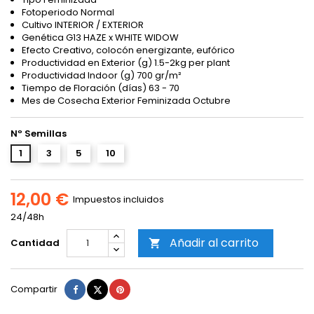
Fotoperiodo Normal
Cultivo INTERIOR / EXTERIOR
Genética G13 HAZE x WHITE WIDOW
Efecto Creativo, colocón energizante, eufórico
Productividad en Exterior (g) 1.5-2kg per plant
Productividad Indoor (g) 700 gr/m²
Tiempo de Floración (días) 63 - 70
Mes de Cosecha Exterior Feminizada Octubre
Nº Semillas
1
3
5
10
12,00 €
Impuestos incluidos
24/48h
Añadir al carrito
Cantidad

Compartir
Tuitear
Pinterest
Compartir