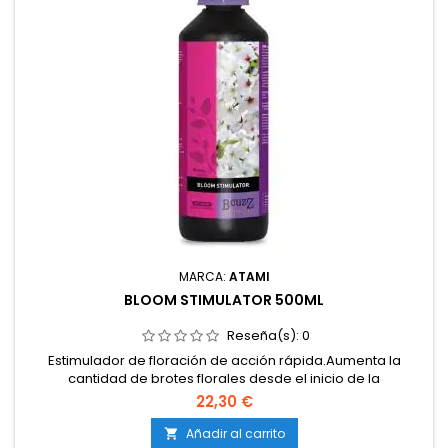
MARCA:
ATAMI
BLOOM STIMULATOR 500ML
Reseña(s):
0
Estimulador de floración de acción rápida.Aumenta la
cantidad de brotes florales desde el inicio de la
floración.Mejora la densidad, peso y calidad de las
22,30 €
flores.Incrementa la producción de resina y aceites
esenciales.Compatible con tierra, coco e hidroponía.
Añadir al carrito
