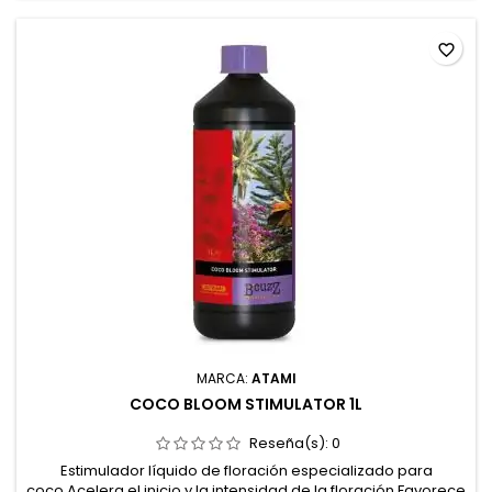
favorite_border
MARCA:
ATAMI
COCO BLOOM STIMULATOR 1L
Reseña(s):
0
Estimulador líquido de floración especializado para
coco.Acelera el inicio y la intensidad de la floración.Favorece