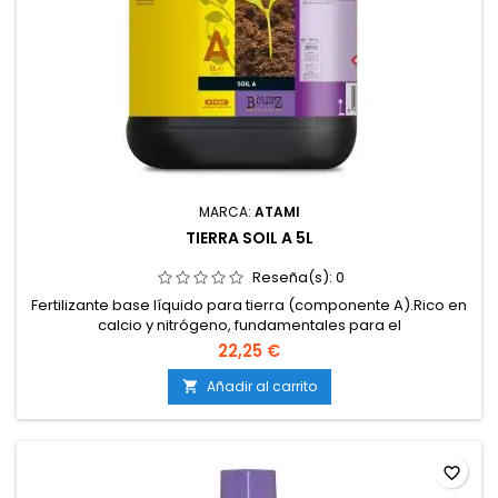
MARCA:
ATAMI
TIERRA SOIL A 5L
Reseña(s):
0
Fertilizante base líquido para tierra (componente A).Rico en
calcio y nitrógeno, fundamentales para el
crecimiento.Asegura tallos fuertes, raíces sanas y hojas
22,25 €
verdes.Debe usarse siempre en combinación con Tierra Soil
B.Apto para todo el ciclo del cultivo.
Añadir al carrito

favorite_border