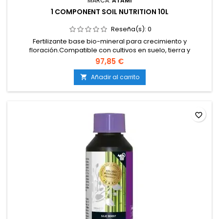
MARCA:
ATAMI
1 COMPONENT SOIL NUTRITION 10L
Reseña(s):
0
Fertilizante base bio-mineral para crecimiento y
floración.Compatible con cultivos en suelo, tierra y
maceta.Formulación pensada para suelos con alta
97,85 €
presencia de calcio, evitando bloqueos nutricionales.Aporta
macro y microelementos esenciales.Fácil absorción y
Añadir al carrito

aplicación, ideal para cultivadores que quieren simplicidad
manteniendo calidad...
favorite_border