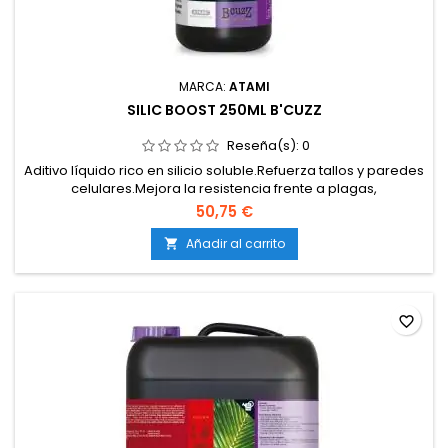
MARCA:
ATAMI
SILIC BOOST 250ML B'CUZZ
Reseña(s):
0
Aditivo líquido rico en silicio soluble.Refuerza tallos y paredes
celulares.Mejora la resistencia frente a plagas,
enfermedades y estrés ambiental.Compatible con tierra,
50,75 €
coco e hidroponía.Apto para todo el ciclo del cultivo.
Añadir al carrito

favorite_border