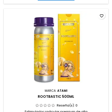
favorite_border
MARCA:
ATAMI
ROOTBASTIC 500ML
Reseña(s):
0
Estimulador radicular premium de alta