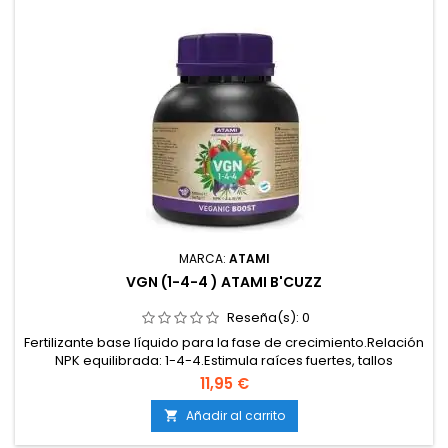
MARCA:
ATAMI
VGN (1-4-4 ) ATAMI B'CUZZ
Reseña(s):
0
Fertilizante base líquido para la fase de crecimiento.Relación
NPK equilibrada: 1-4-4.Estimula raíces fuertes, tallos
resistentes y hojas verdes y vigorosas.Compatible con todos
11,95 €
los sustratos y sistemas de cultivo.Garantiza un crecimiento
estable y saludable.
Añadir al carrito
