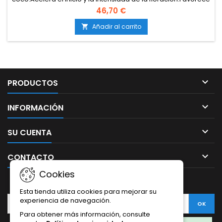
la aparición de más brotes florales.Mejora la absorción de
46,70 €
nutrientes en sustrato de coco.Compatible con la gama
B’cuzz y otros fertilizantes base.
Añadir al carrito


PRODUCTOS

INFORMACIÓN

SU CUENTA

CONTACTO
Cookies
BOLETÍN
Esta tienda utiliza cookies para mejorar su
experiencia de navegación.
Para obtener más información, consulte