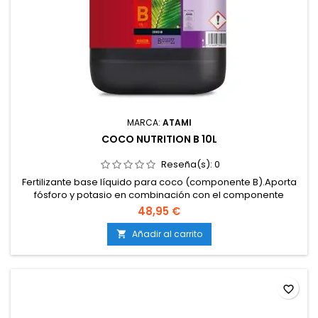
MARCA:
ATAMI
COCO NUTRITION B 10L
Reseña(s):
0
Fertilizante base líquido para coco (componente B).Aporta
fósforo y potasio en combinación con el componente
A.Garantiza una nutrición completa durante todo el
48,95 €
ciclo.Estimula el crecimiento y favorece una floración más
abundante.Compatible con sistemas de riego y cultivos de
Añadir al carrito

interior y exterior.
favorite_border