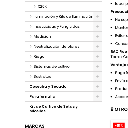
Ideal p
X20K
Precauci
Iluminación y Kits de Iluminación
No sup
Insecticidas y Fungicidas
Manten
Evitar
Medición
Conserv
Neutralización de olores
BAC Root
Riego
Torrox C
Ventaja
Sistemas de cultivo
Pago 1
Sustratos
Envío 
Cosecha y Secado
Produc
Parafernalia
Asesor
Kit de Cultivo de Setas y
8 OTRO
Micelios
MARCAS
-15%