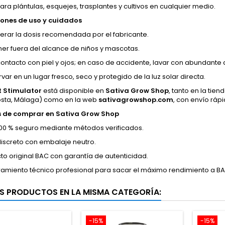
ara plántulas, esquejes, trasplantes y cultivos en cualquier medio.
ones de uso y cuidados
erar la dosis recomendada por el fabricante.
er fuera del alcance de niños y mascotas.
 contacto con piel y ojos; en caso de accidente, lavar con abundante
ar en un lugar fresco, seco y protegido de la luz solar directa.
 Stimulator
está disponible en
Sativa Grow Shop
, tanto en la tien
osta, Málaga) como en la web
sativagrowshop.com
, con envío ráp
s de comprar en Sativa Grow Shop
00 % seguro mediante métodos verificados.
discreto con embalaje neutro.
to original BAC con garantía de autenticidad.
amiento técnico profesional para sacar el máximo rendimiento a BAC
S PRODUCTOS EN LA MISMA CATEGORÍA:
-15%
-15%