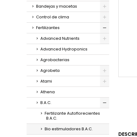
Bandejas y macetas
Control de clima
Fertilizantes
Advanced Nutrients
Advanced Hydroponics
Agrobacterias
Agrobeta
Atami
Athena
B.A.C.
Fertilizante Autoflorecientes
B.A.C.
Bio estimuladores B.A.C.
DESCRI