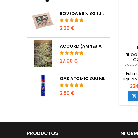
cualqui
tan
orgánic
BOVEDA 58% 8G 1UDS
en 
2,30 €
ACCORD (AMNESIA CORDOBESA)
BLOO
C
27,00 €
Estim
GAS ATOMIC 300 ML
líquido
la micr
224
mejora
2,50 €
nutr

formaci
y res
ar
p
resina.
compat
PRODUCTOS
INFOR
pl