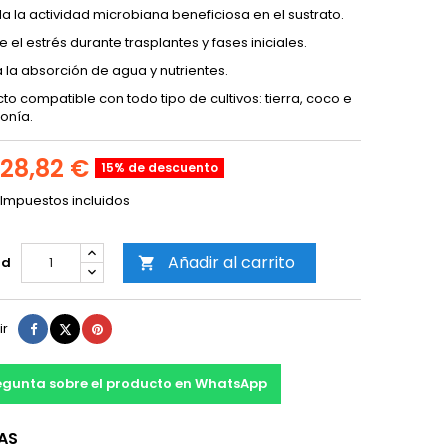
la la actividad microbiana beneficiosa en el sustrato.
 el estrés durante trasplantes y fases iniciales.
 la absorción de agua y nutrientes.
to compatible con todo tipo de cultivos: tierra, coco e
onía.
28,82 €
15% de descuento
Impuestos incluidos
Añadir al carrito
ad

Compartir
Tuitear
Pinterest
ir
egunta sobre el producto en WhatsApp
AS