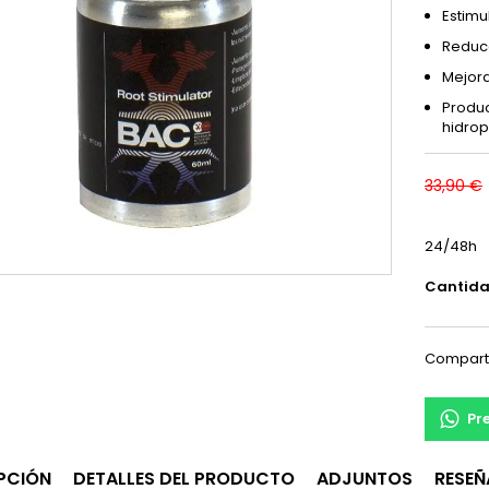
Estimu
Reduce
Mejora
Produc
hidrop
33,90 €
24/48h
Cantid
Compart
Pr
PCIÓN
DETALLES DEL PRODUCTO
ADJUNTOS
RESEÑ