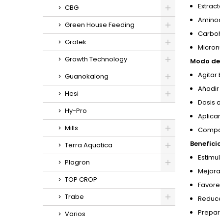
Extrac
CBG
Aminoá
Green House Feeding
Carboh
Grotek
Micron
Growth Technology
Modo de 
Agitar 
Guanokalong
Añadir 
Hesi
Dosis o
Hy-Pro
Aplica
Mills
Compat
Benefici
Terra Aquatica
Estimu
Plagron
Mejora
TOP CROP
Favore
Trabe
Reduce
Prepar
Varios