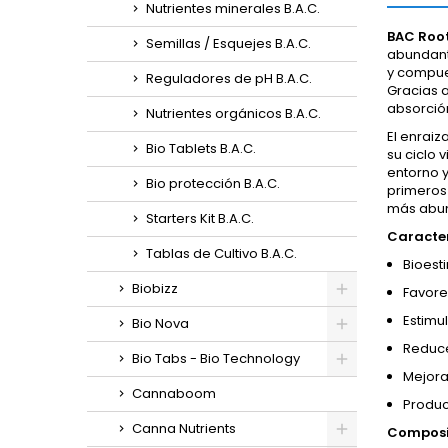
Nutrientes minerales B.A.C.
BAC Root
Semillas / Esquejes B.A.C.
abundant
y compues
Reguladores de pH B.A.C.
Gracias 
absorción
Nutrientes orgánicos B.A.C.
El enraiz
Bio Tablets B.A.C.
su ciclo v
entorno y
Bio protección B.A.C.
primeros 
más abun
Starters Kit B.A.C.
Caracter
Tablas de Cultivo B.A.C.
Bioest
Biobizz
Favore
Estimu
Bio Nova
Reduce 
Bio Tabs - Bio Technology
Mejora
Cannaboom
Produc
Canna Nutrients
Composi