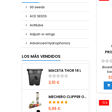
00 seeds
ACE SEEDS
Actitube
Adjust-a-wings
Advanced Hydrophonics
PRO
LOS MÁS VENDIDOS
Bioes
MACETA THOR 14 L
ba
vegeta
3
proceso
2,10 €
en l

absorc
nutr
MECHERO CLIPPER OCULTACIÓN
sistem
-15%
res
estr
5,95 €