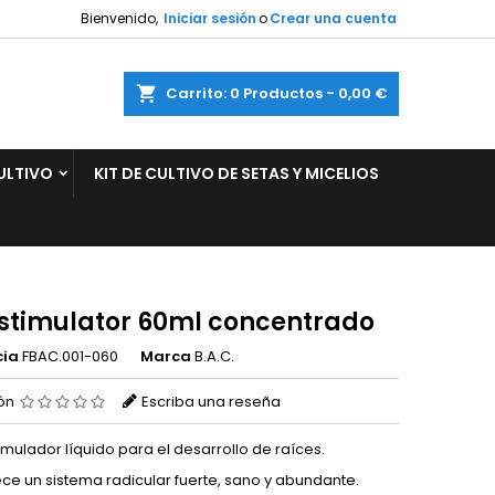
Bienvenido,
Iniciar sesión
o
Crear una cuenta
×
×
×
ar
Carrito
0
Productos -
0,00 €
ULTIVO
KIT DE CULTIVO DE SETAS Y MICELIOS
n
s
 stimulator 60ml concentrado
cia
FBAC.001-060
Marca
B.A.C.
ión
Escriba una reseña
imulador líquido para el desarrollo de raíces.
ce un sistema radicular fuerte, sano y abundante.