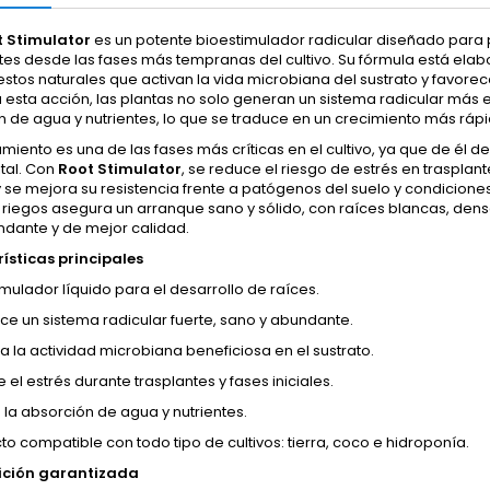
 Stimulator
es un potente bioestimulador radicular diseñado para po
es desde las fases más tempranas del cultivo. Su fórmula está elab
tos naturales que activan la vida microbiana del sustrato y favorec
a esta acción, las plantas no solo generan un sistema radicular más
 de agua y nutrientes, lo que se traduce en un crecimiento más rápi
amiento es una de las fases más críticas en el cultivo, ya que de él 
ital. Con
Root Stimulator
, se reduce el riesgo de estrés en trasplan
 se mejora su resistencia frente a patógenos del suelo y condicion
riegos asegura un arranque sano y sólido, con raíces blancas, dens
dante y de mejor calidad.
ísticas principales
imulador líquido para el desarrollo de raíces.
ce un sistema radicular fuerte, sano y abundante.
la la actividad microbiana beneficiosa en el sustrato.
el estrés durante trasplantes y fases iniciales.
 la absorción de agua y nutrientes.
to compatible con todo tipo de cultivos: tierra, coco e hidroponía.
ción garantizada