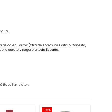
 agua.
da física en Torrox (Ctra de Torrox 29, Edificio Conejito,
ido, discreto y seguro a toda España.
 Root Stimulator.
-15%