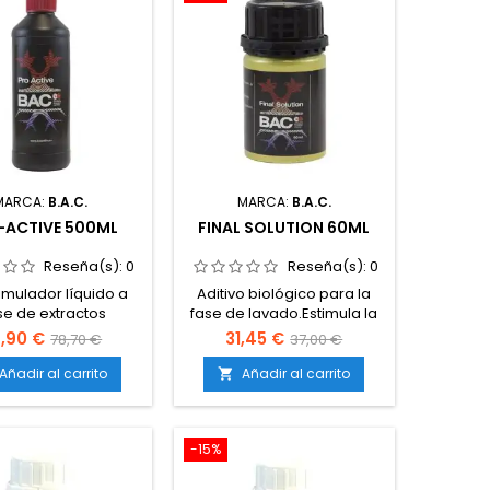
MARCA:
B.A.C.
MARCA:
B.A.C.
-ACTIVE 500ML
FINAL SOLUTION 60ML
Reseña(s):
0
Reseña(s):
0
imulador líquido a
Aditivo biológico para la
e de extractos
fase de lavado.Estimula la
es naturales.Activa
microvida del sustrato para
,90 €
31,45 €
78,70 €
37,00 €
s fisiológicos clave
eliminar sales y
 planta.Mejora la
excesos.Mejora el sabor,
Añadir al carrito
Añadir al carrito

ón y transporte de
aroma y calidad final de la
entes.Refuerza el
cosecha.Facilita una
 inmunológico y la
limpieza rápida y eficaz de
-15%
stencia frente al
raíces.Apto para tierra,
s.Compatible con
coco e hidroponía.