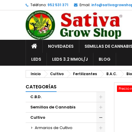
Teléfono:
952 531 371
Email:
info@sativagrowsho
A
C
I
add_circle_outline
De
No
INICIO
NOVEDADES
SEMILLAS DE CANNABI
LEDS
LEDS 3.2 ΜMOL/J
BLOG
Inicio
Cultivo
Fertilizantes
B.A.C.
Bi
CATEGORÍAS
Precio 
C.B.D.
Semillas de Cannabis
Cultivo
Armarios de Cultivo