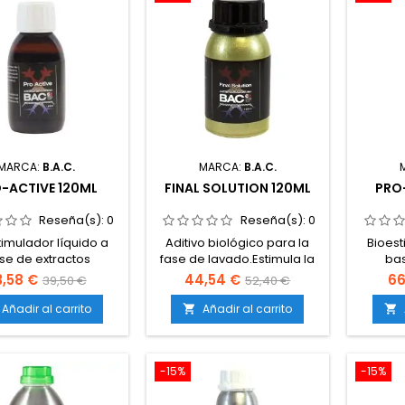
MARCA:
B.A.C.
MARCA:
B.A.C.
-ACTIVE 120ML
FINAL SOLUTION 120ML
PRO
Reseña(s):
0
Reseña(s):
0
timulador líquido a
Aditivo biológico para la
Bioest
se de extractos
fase de lavado.Estimula la
bas
les naturales.Activa
microvida del sustrato para
vegetal
3,58 €
44,54 €
66
39,50 €
52,40 €
s fisiológicos clave
eliminar sales y
proceso
a planta.Mejora la
excesos.Mejora el sabor,
en la
Añadir al carrito
Añadir al carrito


ión y transporte de
aroma y calidad final de la
absorci
ientes.Refuerza el
cosecha.Facilita una
nutri
a inmunológico y la
limpieza rápida y eficaz de
sistema
-15%
-15%
istencia frente al
raíces.Apto para tierra,
resi
és.Compatible con
coco e hidroponía.
estré