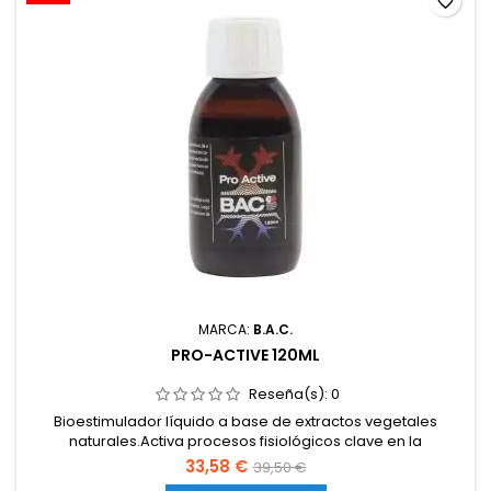
favorite_border
MARCA:
B.A.C.
PRO-ACTIVE 120ML
Reseña(s):
0
Bioestimulador líquido a base de extractos vegetales
naturales.Activa procesos fisiológicos clave en la
planta.Mejora la absorción y transporte de
33,58 €
39,50 €
nutrientes.Refuerza el sistema inmunológico y la resistencia