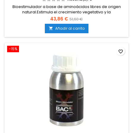
Bioestimulador a base de aminoácidos libres de origen
natural.Estimula el crecimiento vegetativo y la
floración.Mejora la recuperación frente al estrés y
43,86 €
51,60 €
condiciones adversas.Aumenta la resistencia general de la
planta.Producto versátil y de rápida asimilación.
Añadir al carrito

-15%
favorite_border