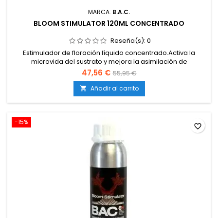
MARCA:
B.A.C.
BLOOM STIMULATOR 120ML CONCENTRADO
Reseña(s):
0
Estimulador de floración líquido concentrado.Activa la
microvida del sustrato y mejora la asimilación de
nutrientes.Favorece la formación de flores densas y
47,56 €
55,95 €
resinosas.Intensifica aromas, sabores y producción de
resina.Totalmente soluble y compatible con cualquier plan
Añadir al carrito

de abonado.
-15%
favorite_border