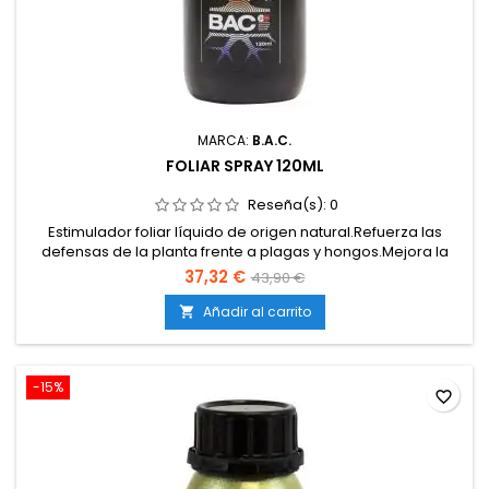
MARCA:
B.A.C.
FOLIAR SPRAY 120ML
Reseña(s):
0
Estimulador foliar líquido de origen natural.Refuerza las
defensas de la planta frente a plagas y hongos.Mejora la
vitalidad y resistencia general del cultivo.Efecto rápido
37,32 €
43,90 €
gracias a su aplicación directa sobre las hojas.Apto para
cultivos en tierra, coco e hidroponía.
Añadir al carrito

-15%
favorite_border