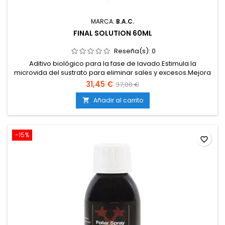
MARCA:
B.A.C.
FINAL SOLUTION 60ML
Reseña(s):
0
Aditivo biológico para la fase de lavado.Estimula la
microvida del sustrato para eliminar sales y excesos.Mejora
el sabor, aroma y calidad final de la cosecha.Facilita una
31,45 €
37,00 €
limpieza rápida y eficaz de raíces.Apto para tierra, coco e
hidroponía.
Añadir al carrito

-15%
favorite_border