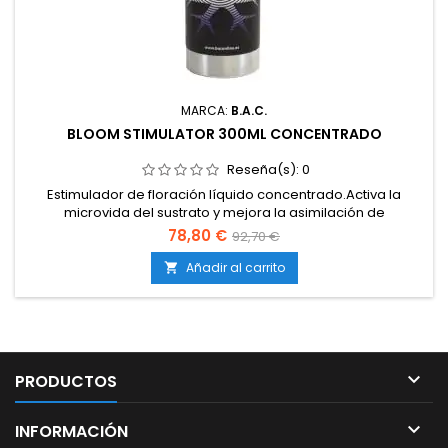
MARCA:
B.A.C.
BLOOM STIMULATOR 300ML CONCENTRADO
Reseña(s):
0
Estimulador de floración líquido concentrado.Activa la
microvida del sustrato y mejora la asimilación de
nutrientes.Favorece la formación de flores densas y
78,80 €
92,70 €
resinosas.Intensifica aromas, sabores y producción de
resina.Totalmente soluble y compatible con cualquier plan
Añadir al carrito

de abonado.

PRODUCTOS

INFORMACIÓN