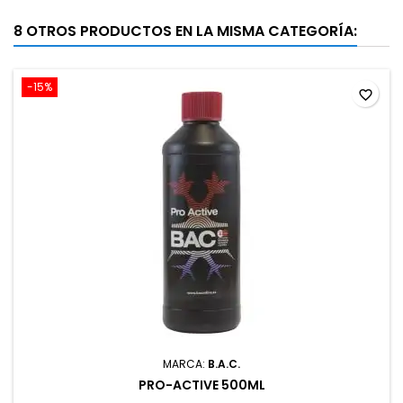
8 OTROS PRODUCTOS EN LA MISMA CATEGORÍA:
-15%
favorite_border
MARCA:
B.A.C.
PRO-ACTIVE 500ML