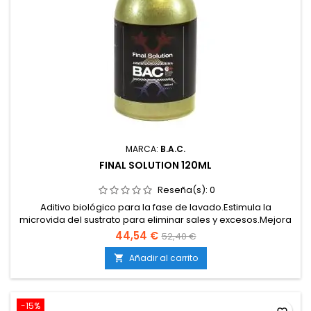
MARCA:
B.A.C.
FINAL SOLUTION 120ML
Reseña(s):
0
Aditivo biológico para la fase de lavado.Estimula la
microvida del sustrato para eliminar sales y excesos.Mejora
el sabor, aroma y calidad final de la cosecha.Facilita una
44,54 €
52,40 €
limpieza rápida y eficaz de raíces.Apto para tierra, coco e
hidroponía.
Añadir al carrito

-15%