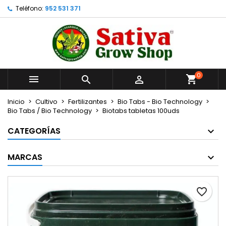
Teléfono:
952 531 371
×
×
×
Añadir a la lista de deseos
Crear lista de deseos
Iniciar sesión
Crear nueva lista
add_circle_outline
Debe iniciar sesión para guardar productos en su
Nombre de la lista de deseos
lista de deseos.
0



Cancelar
Iniciar sesión
Cancelar
Crear lista de deseos
Inicio
Cultivo
Fertilizantes
Bio Tabs - Bio Technology
Bio Tabs / Bio Technology
Biotabs tabletas 100uds
CATEGORÍAS
MARCAS
favorite_border