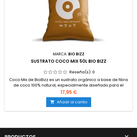
MARCA:
BIO BIZZ
SUSTRATO COCO MIX 50L BIO BIZZ
Reseña(s):
0
Coco·Mix de BioBizz es un sustrato orgánico a base de fibra
de coco 100% natural, especialmente diseñado para el
cultivo de cannabis en interior y exterior. Se trata de una
17,95 €
alternativa ecológica a la turba tradicional, con
una estructura muy aireada y ligera, que permite una
Añadir al carrito

excelente retención de agua y oxigenación de las raíces.

PRODUCTOS