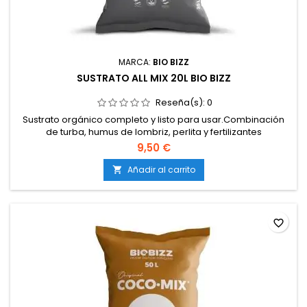
MARCA:
BIO BIZZ
SUSTRATO ALL MIX 20L BIO BIZZ
Reseña(s):
0
Sustrato orgánico completo y listo para usar.Combinación
de turba, humus de lombriz, perlita y fertilizantes
naturales.Alto contenido nutritivo para las primeras semanas
9,50 €
de cultivo.Estimula la microvida del suelo y la absorción de
nutrientes.pH del sustrato: entre 6,6 y 7,0.EC (conductividad
Añadir al carrito

eléctrica): aprox. 2,4 mS/cm.Ideal para...
favorite_border