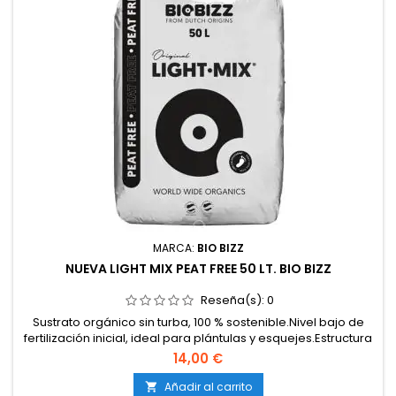
MARCA:
BIO BIZZ
NUEVA LIGHT MIX PEAT FREE 50 LT. BIO BIZZ
Reseña(s):
0
Sustrato orgánico sin turba, 100 % sostenible.Nivel bajo de
fertilización inicial, ideal para plántulas y esquejes.Estructura
ligera y aireada que potencia el crecimiento radicular.Gran
14,00 €
capacidad de drenaje y retención de agua.Compatible con
toda la gama de fertilizantes Biobizz.
Añadir al carrito
