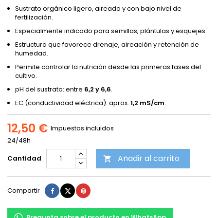
Sustrato orgánico ligero, aireado y con bajo nivel de
fertilización.
Especialmente indicado para semillas, plántulas y esquejes.
Estructura que favorece drenaje, aireación y retención de
humedad.
Permite controlar la nutrición desde las primeras fases del
cultivo.
pH del sustrato: entre
6,2 y 6,6
.
EC (conductividad eléctrica): aprox.
1,2 mS/cm
.
12,50 €
Impuestos incluidos
24/48h
Añadir al carrito
Cantidad

Compartir
Tuitear
Pinterest
Compartir
Pregunta sobre el producto en WhatsApp