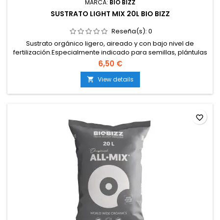
MARCA:
BIO BIZZ
SUSTRATO LIGHT MIX 20L BIO BIZZ
Reseña(s):
0
Sustrato orgánico ligero, aireado y con bajo nivel de
fertilización.Especialmente indicado para semillas, plántulas
y esquejes.Estructura que favorece drenaje, aireación y
6,50 €
retención de humedad.Permite controlar la nutrición desde
las primeras fases del cultivo.pH del sustrato: entre 6,2 y
View details

6,6.EC (conductividad eléctrica): aprox. 1,2 mS/cm.
favorite_border