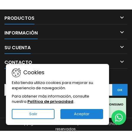

PRODUCTOS

INFORMACIÓN

SU CUENTA

CONTACTO
Cookies
BOLETÍN
Esta tienda utiliza cookies para mejorar su
experiencia de navegación.
Para obtener más información, consulte
nuestra
Política de privacidad
.
Facebook
Twitter
Rss
Instagram
LinkedIn
LOS PRODUCTOS SON SOLO PARA COLECCIONISMO Y NO PARA CONSUMO
HUMANO.
Salir
Aceptar
LOS PRODUCTOS DE CBD OFERTADOS EN ESTA WEB PROVIENEN DEL
© Copyright 2026 Sativa Grow Shop. Todos los derechos
CÁÑAMO.
reservados.