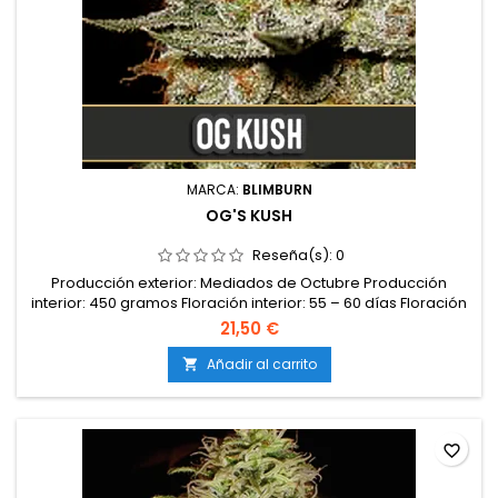
MARCA:
BLIMBURN
OG'S KUSH
Reseña(s):
0
Producción exterior: Mediados de Octubre Producción
interior: 450 gramos Floración interior: 55 – 60 días Floración
exterior: No Autofloreciente: No Tipo: Sativa Genética: Kush
21,50 €
Chemdog x Hindukush Efectos: Paraliza la mente Feminizada:
Sí Altura: Unos 3 metros CBD: No Sabor: No THC: Muy alta
Añadir al carrito

favorite_border