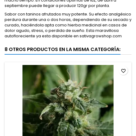
mucho tiempo. En condiciones óptimas de luz, de abril a
septiembre puede llegar a producir 120gr por planta.
Sabor con taninos afrutados muy potente. Su efecto analgésico
perdura durante una o dos horas, dependiendo de su secado y
curado, haciéndola apta como hierba medicinal en casos de
dolor agudo, stress, o perdida de sueño. Esta maravillosa
autofloreciente ya esta disponible en sativagrowshop.com
8 OTROS PRODUCTOS EN LA MISMA CATEGORÍA:
favorite_border