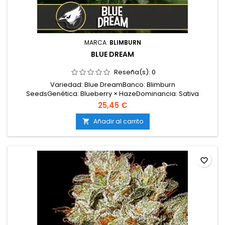
MARCA:
BLIMBURN
BLUE DREAM
Reseña(s):
0
Variedad: Blue DreamBanco: Blimburn
SeedsGenética: Blueberry × HazeDominancia: Sativa
dominanteTipo: FeminizadaTHC: 17–24 por cientoCBD: 0,2 por
25,45 €
cientoFloración interior: 65–70 díasFloración exterior: 15–30
de octubreProducción interior: Hasta 600 g por
Añadir al carrito

m²Producción exterior: No especificadoAltura: No
especificado...
favorite_border