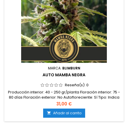
MARCA:
BLIMBURN
AUTO MAMBA NEGRA
Reseña(s):
0
Producción interior: 40 - 250 gr/planta Floración interior: 75 -
80 días Floración exterior: No Autofloreciente: Sí Tipo: Indica
Genética: Mamba Negra Auto Efectos: No Feminizada: Sí
31,00 €
Altura: No CBD: 0,6% Sabor: No THC: 8 - 18%
Añadir al carrito
