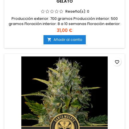
GELATO
Reseña(s):
0
Producción exterior: 700 gramos Producción interior: 500
gramos Floración interior: 8 a 10 semanas Floración exterior:
No Tipo: Híbrida Genética: Sunset Shebert x Thin Mint Girl
31,00 €
Scout Cookies Efectos: No Feminizada: Sí Altura: 1,6 - 2 metros
CBD: No Sabor: No THC: más de 27%
Añadir al carrito

favorite_border