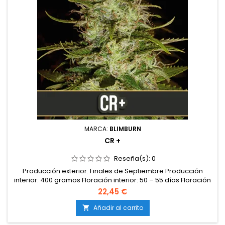
MARCA:
BLIMBURN
CR +
Reseña(s):
0
Producción exterior: Finales de Septiembre Producción
interior: 400 gramos Floración interior: 50 – 55 días Floración
exterior: No Autofloreciente: No Tipo: Índica Genética: Critical
22,45 €
mass x AK47 Efectos: Física y mental Feminizada: Sí Altura: 2 –
3 metros CBD: No Sabor: No THC: Muy alta
Añadir al carrito
