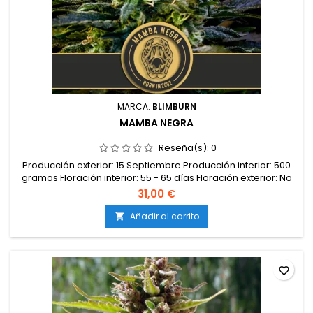
MARCA:
BLIMBURN
MAMBA NEGRA
Reseña(s):
0
Producción exterior: 15 Septiembre Producción interior: 500
gramos Floración interior: 55 - 65 días Floración exterior: No
Tipo: Indica Genética: Critical Mass x Skunk Efectos: No
31,00 €
Feminizada: Sí Altura: 2 - 3 metros CBD: 0,6% Sabor: No THC:
18%
Añadir al carrito

favorite_border