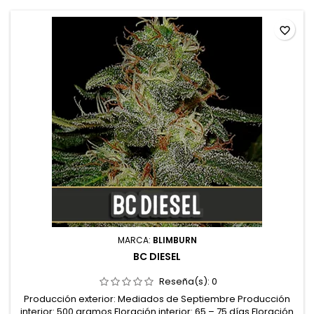
favorite_border
MARCA:
BLIMBURN
BC DIESEL
Reseña(s):
0
Producción exterior: Mediados de Septiembre Producción
interior: 500 gramos Floración interior: 65 – 75 días Floración