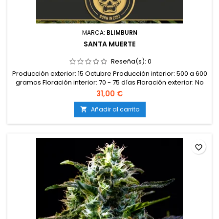
MARCA:
BLIMBURN
SANTA MUERTE
Reseña(s):
0
Producción exterior: 15 Octubre Producción interior: 500 a 600
gramos Floración interior: 70 - 75 días Floración exterior: No
Tipo: Sativa Genética: Mexicana x Original Haze Efectos: No
31,00 €
Feminizada: Sí Altura: 2 - 3 metros CBD: 0,8% Sabor: No THC: 18
- 20%
Añadir al carrito

favorite_border