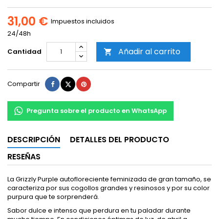
31,00 €
Impuestos incluidos
24/48h
Añadir al carrito
Cantidad

Compartir
Tuitear
Pinterest
Compartir
Pregunta sobre el producto en WhatsApp
DESCRIPCIÓN
DETALLES DEL PRODUCTO
RESEÑAS
La Grizzly Purple autofloreciente feminizada de gran tamaño, se
caracteriza por sus cogollos grandes y resinosos y por su color
purpura que te sorprenderá.
Sabor dulce e intenso que perdura en tu paladar durante