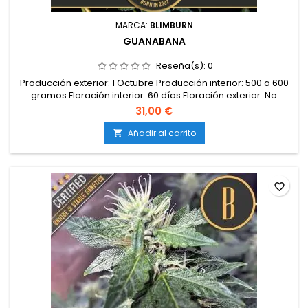
MARCA:
BLIMBURN
GUANABANA
Reseña(s):
0
Producción exterior: 1 Octubre Producción interior: 500 a 600
gramos Floración interior: 60 días Floración exterior: No
Autofloreciente: No Tipo: Sativa Genética: Amnesia Haze
31,00 €
Efectos: No Feminizada: Sí Altura: 2 - 3 metros CBD: 0,6%
Sabor: No THC: 16 - 18%
Añadir al carrito

favorite_border