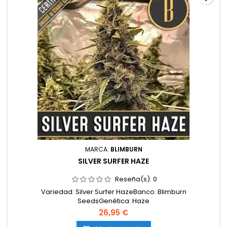
MARCA:
BLIMBURN
SILVER SURFER HAZE
Reseña(s):
0
Variedad: Silver Surfer HazeBanco: Blimburn
SeedsGenética: Haze
dominanteDominancia: SativaTipo: FeminizadaTHC: AltoFloración
26,95 €
interior: 9–10 semanasFloración exterior: Mediados/finales