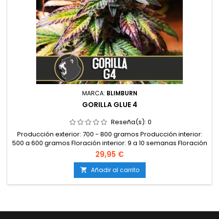
MARCA:
BLIMBURN
GORILLA GLUE 4
Reseña(s):
0
Producción exterior: 700 - 800 gramos Producción interior:
500 a 600 gramos Floración interior: 9 a 10 semanas Floración
exterior: No Tipo: Sativa Genética: Chem Sis x Sour Dubb x
29,95 €
Diesel Chocolate Efectos: No Feminizada: Sí Altura: 1,75 - 2
metros CBD: No Sabor: No THC: No
Añadir al carrito
