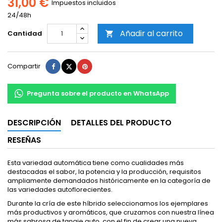
31,00 €
Impuestos incluidos
24/48h
Añadir al carrito
Cantidad

Compartir
Tuitear
Pinterest
Compartir
Pregunta sobre el producto en WhatsApp
DESCRIPCIÓN
DETALLES DEL PRODUCTO
RESEÑAS
Esta variedad automática tiene como cualidades más
destacadas el sabor, la potencia y la producción, requisitos
ampliamente demandados históricamente en la categoría de
las variedades autoflorecientes.
Durante la cría de este híbrido seleccionamos los ejemplares
más productivos y aromáticos, que cruzamos con nuestra línea
más sabrosa de tangie auto, con el fin de crear una nueva