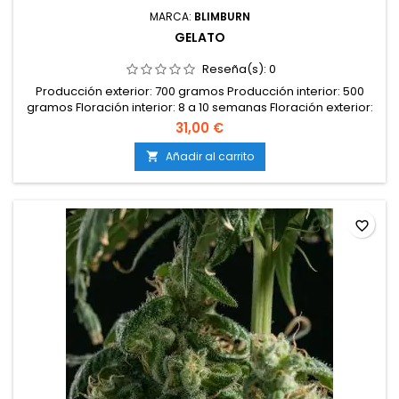
MARCA:
BLIMBURN
GELATO
Reseña(s):
0
Producción exterior: 700 gramos Producción interior: 500
gramos Floración interior: 8 a 10 semanas Floración exterior:
No Tipo: Híbrida Genética: Sunset Shebert x Thin Mint Girl
31,00 €
Scout Cookies Efectos: No Feminizada: Sí Altura: 1,6 - 2 metros
CBD: No Sabor: No THC: más de 27%
Añadir al carrito

favorite_border