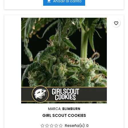
de octubreProducción interior: Media – altaProducción
Añadir al carrito

exterior: Media – altaAltura: AltaEfecto: Cerebral, energético
y creativoNivel...
favorite_border
MARCA:
BLIMBURN
GIRL SCOUT COOKIES
Reseña(s):
0