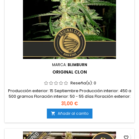
MARCA:
BLIMBURN
ORIGINAL CLON
Reseña(s):
0
Producción exterior: 15 Septiembre Producción interior: 450 a
500 gramos Floración interior: 50 - 55 días Floración exterior:
No Autofloreciente: No Tipo: Indica Genética: Skunk x Afghani
31,00 €
Efectos: No Feminizada: Sí Altura: 2 - 3 metros CBD: 0,6%
Sabor: No THC: 18 - 20%
Añadir al carrito

favorite_border