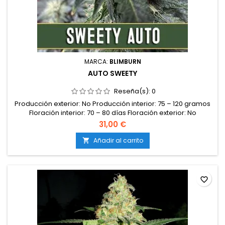
MARCA:
BLIMBURN
AUTO SWEETY
Reseña(s):
0
Producción exterior: No Producción interior: 75 – 120 gramos
Floración interior: 70 – 80 días Floración exterior: No
Autofloreciente: Sí Tipo: Híbrido Genética: Sweet Tooth Auto
31,00 €
Efectos: Física y relajante Feminizada: Sí Altura: 1 – 1,20 metros
CBD: No Sabor: No THC: Media / Alta
Añadir al carrito

favorite_border