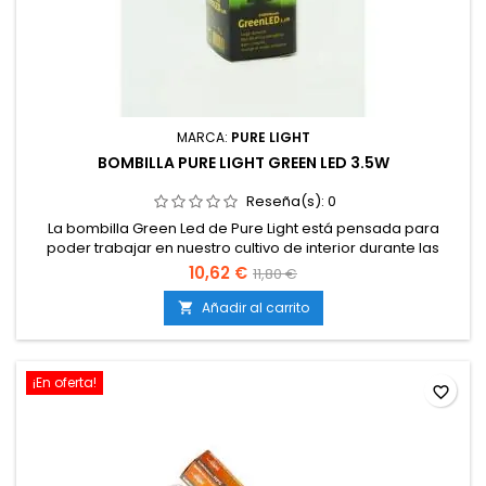
MARCA:
PURE LIGHT
BOMBILLA PURE LIGHT GREEN LED 3.5W
Reseña(s):
0
La bombilla Green Led de Pure Light está pensada para
poder trabajar en nuestro cultivo de interior durante las
etapas en las que las plantas necesitan oscuridad, como es
10,62 €
11,80 €
el caso de la floración, cuando necesitan al menos 12 horas
de oscuridad diarias sin contaminación lumínica alguna.
Añadir al carrito

¡En oferta!
favorite_border