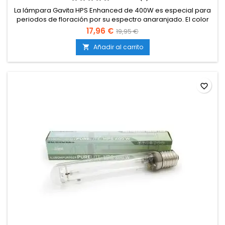
La lámpara Gavita HPS Enhanced de 400W es especial para
periodos de floración por su espectro anaranjado. El color
de esta lámpara es principalmente rojo y destaca en ella los
17,96 €
19,95 €
tonos anaranjados, rojos y amarillos que producen
determinados efectos sobre las plantas como: producción
Añadir al carrito

de más yemas, floración y engorde masivo.
favorite_border