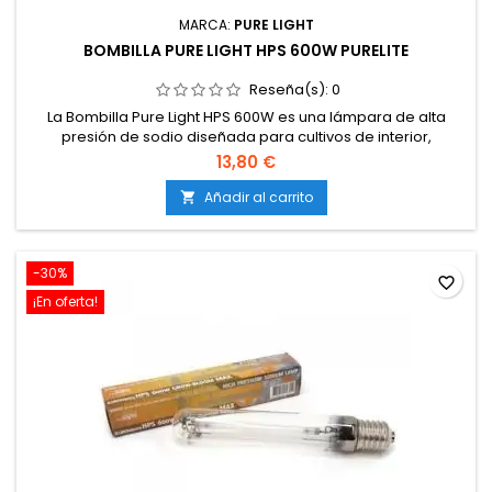
MARCA:
PURE LIGHT
BOMBILLA PURE LIGHT HPS 600W PURELITE
Reseña(s):
0
La Bombilla Pure Light HPS 600W es una lámpara de alta
presión de sodio diseñada para cultivos de interior,
ofreciendo un espectro de luz adecuado tanto para la fase
13,80 €
de crecimiento como para la de floración de las plantas.
Añadir al carrito

-30%
favorite_border
¡En oferta!