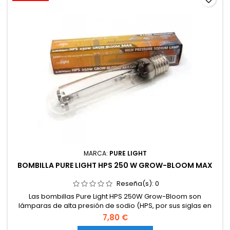
MARCA:
PURE LIGHT
BOMBILLA PURE LIGHT HPS 250 W GROW-BLOOM MAX
Reseña(s):
0
Las bombillas Pure Light HPS 250W Grow-Bloom son
lámparas de alta presión de sodio (HPS, por sus siglas en
inglés) de las denominadas mixtas, ya que aportan el
7,80 €
espectro de luz adecuado para las fases de crecimiento y