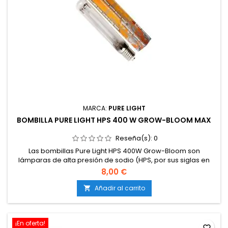
MARCA:
PURE LIGHT
BOMBILLA PURE LIGHT HPS 400 W GROW-BLOOM MAX
Reseña(s):
0
Las bombillas Pure Light HPS 400W Grow-Bloom son
lámparas de alta presión de sodio (HPS, por sus siglas en
inglés) de las denominadas mixtas, ya que aportan el
8,00 €
espectro de luz adecuado para las fases de crecimiento y
floración de las plantas.
Añadir al carrito

¡En oferta!
favorite_border