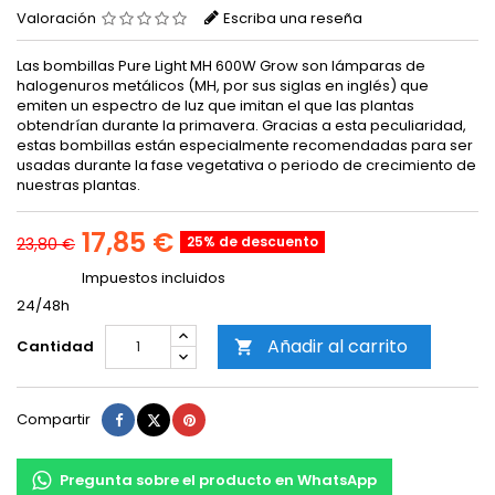
Valoración
Escriba una reseña
Las bombillas Pure Light MH 600W Grow son lámparas de
halogenuros metálicos (MH, por sus siglas en inglés) que
emiten un espectro de luz que imitan el que las plantas
obtendrían durante la primavera. Gracias a esta peculiaridad,
estas bombillas están especialmente recomendadas para ser
usadas durante la fase vegetativa o periodo de crecimiento de
nuestras plantas.
17,85 €
25% de descuento
23,80 €
Impuestos incluidos
24/48h
Añadir al carrito
Cantidad

Compartir
Tuitear
Pinterest
Compartir
Pregunta sobre el producto en WhatsApp