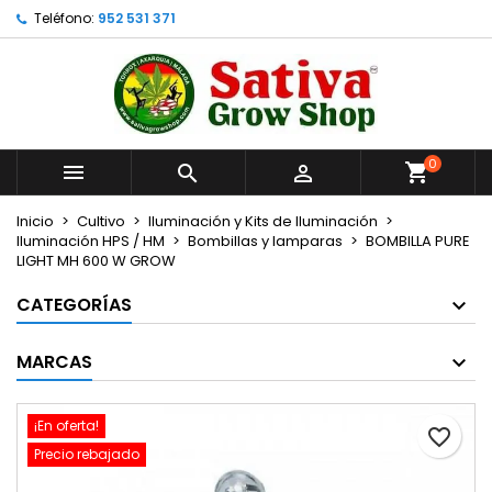
Teléfono:
952 531 371
×
×
×
Añadir a la lista de deseos
Crear lista de deseos
Iniciar sesión
Crear nueva lista
add_circle_outline
Debe iniciar sesión para guardar productos en su
Nombre de la lista de deseos
lista de deseos.
0



Cancelar
Iniciar sesión
Cancelar
Crear lista de deseos
Inicio
Cultivo
Iluminación y Kits de Iluminación
Iluminación HPS / HM
Bombillas y lamparas
BOMBILLA PURE
LIGHT MH 600 W GROW
CATEGORÍAS
MARCAS
¡En oferta!
favorite_border
Precio rebajado