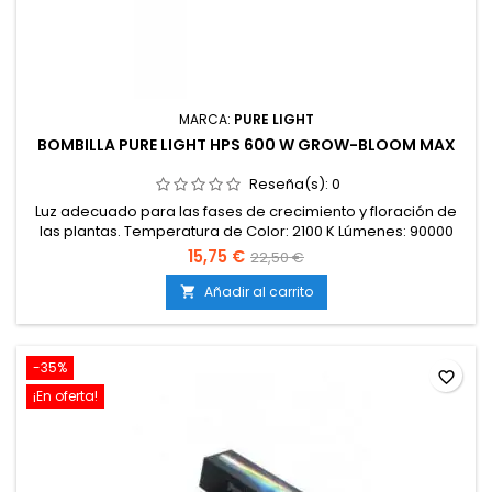
MARCA:
PURE LIGHT
BOMBILLA PURE LIGHT HPS 600 W GROW-BLOOM MAX
Reseña(s):
0
Luz adecuado para las fases de crecimiento y floración de
las plantas. Temperatura de Color: 2100 K Lúmenes: 90000
aprox. Potencia : 600 Watios
15,75 €
22,50 €
Añadir al carrito

-35%
favorite_border
¡En oferta!