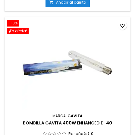
floración de las plantas.
Añadir al carrito

-10%
favorite_border
¡En oferta!
MARCA:
GAVITA
BOMBILLA GAVITA 400W ENHANCED E- 40
Reseña(s):
0