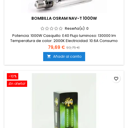
BOMBILLA OSRAM NAV-T 1000W
Reseña(s):
0
Potencia: 1000W Casquillo: E40 Flujo luminoso: 130000 lm
Temperatura de color: 2000K Electricidad: 10.6A Consumo
energético: 1056kW/1000h
79,69 €
93,75 €
Añadir al carrito

-10%
favorite_border
¡En oferta!