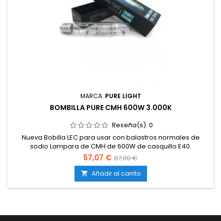
MARCA:
PURE LIGHT
BOMBILLA PURE CMH 600W 3.000K
Reseña(s):
0
Nueva Bobilla LEC para usar con balastros normales de
sodio Lampara de CMH de 600W de casquillo E40.
Temperatura 3.000K.
57,07 €
87,80 €
Añadir al carrito
