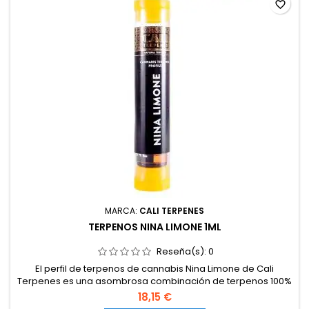
favorite_border
MARCA:
CALI TERPENES
TERPENOS NINA LIMONE 1ML
Reseña(s):
0
El perfil de terpenos de cannabis Nina Limone de Cali
Terpenes es una asombrosa combinación de terpenos 100%
naturales con un perfil de terpenos exacto al de la variedad
18,15 €
de marihuana Nina Limone (Super Lemon Haze x Rebel God