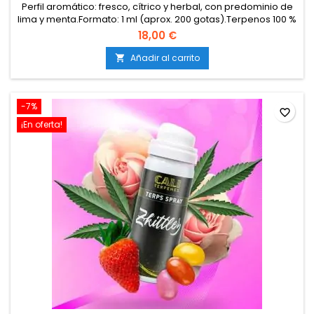
Perfil aromático: fresco, cítrico y herbal, con predominio de
lima y menta.Formato: 1 ml (aprox. 200 gotas).Terpenos 100 %
naturales y puros.Sin aditivos, disolventes ni
18,00 €
cannabinoides.Elaborados a partir de materias primas
sostenibles, sin pesticidas ni OGM.Certificación ISO y de
Añadir al carrito

calidad alimentaria.Marca: Cali Terpenes.
-7%
favorite_border
¡En oferta!