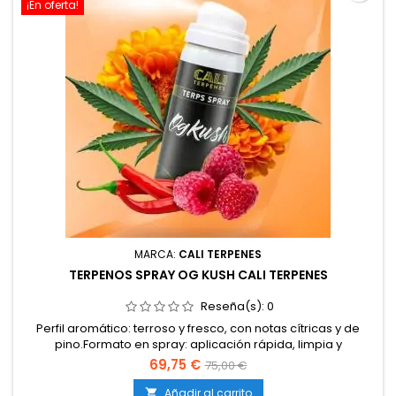
¡En oferta!
MARCA:
CALI TERPENES
TERPENOS SPRAY OG KUSH CALI TERPENES
Reseña(s):
0
Perfil aromático: terroso y fresco, con notas cítricas y de
pino.Formato en spray: aplicación rápida, limpia y
homogénea.Elaborado con terpenos 100 % naturales, sin
69,75 €
75,00 €
aditivos ni cannabinoides.Certificación de calidad
alimentaria y farmacéutica (ISO).Marca: Cali Terpenes.
Añadir al carrito
