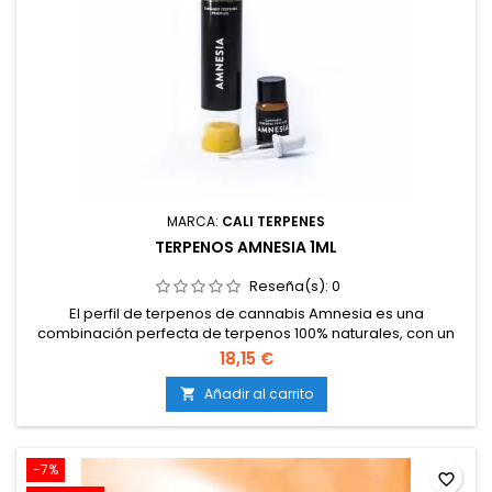
MARCA:
CALI TERPENES
TERPENOS AMNESIA 1ML
Reseña(s):
0
El perfil de terpenos de cannabis Amnesia es una
combinación perfecta de terpenos 100% naturales, con un
perfil de terpenos exacto al de la extracción de terpenos de
18,15 €
la famosa variedad Amnesia, que por tantos años lleva
triunfando en los coffeshops holandeses.
Añadir al carrito

-7%
favorite_border