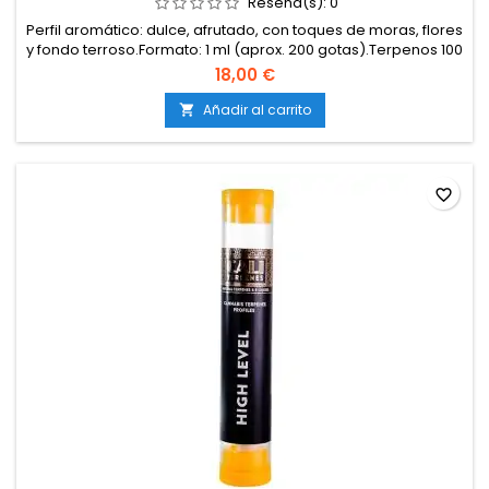
Reseña(s):
0
Perfil aromático: dulce, afrutado, con toques de moras, flores
y fondo terroso.Formato: 1 ml (aprox. 200 gotas).Terpenos 100
% naturales, libres de disolventes, cannabinoides y
18,00 €
aditivos.Elaborados con materias primas de cultivos
sostenibles, libres de OGM y pesticidas.Certificación de
Añadir al carrito

calidad alimentaria y farmacéutica.Marca: Cali...
favorite_border