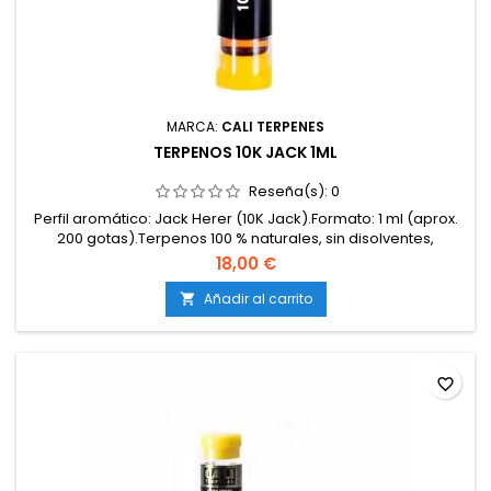
MARCA:
CALI TERPENES
TERPENOS 10K JACK 1ML
Reseña(s):
0
Perfil aromático: Jack Herer (10K Jack).Formato: 1 ml (aprox.
200 gotas).Terpenos 100 % naturales, sin disolventes,
cannabinoides ni aditivos.Apto para extracciones, resinas, e-
18,00 €
liquids, flores y productos cosméticos.No psicoactivo, libre
de THC y CBD.Certificados de calidad alimentaria y
Añadir al carrito

farmacéutica.Marca: Cali Terpenes.
favorite_border