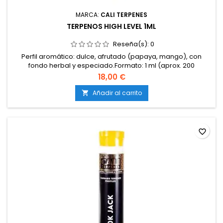
MARCA:
CALI TERPENES
TERPENOS HIGH LEVEL 1ML
Reseña(s):
0
Perfil aromático: dulce, afrutado (papaya, mango), con
fondo herbal y especiado.Formato: 1 ml (aprox. 200
gotas).Terpenos 100 % naturales y puros.Libres de aditivos,
18,00 €
disolventes y cannabinoides.Elaborados a partir de materias
primas sostenibles, sin pesticidas ni OGM.Certificados ISO y
Añadir al carrito

de calidad alimentaria.Marca: Cali Terpenes.
favorite_border