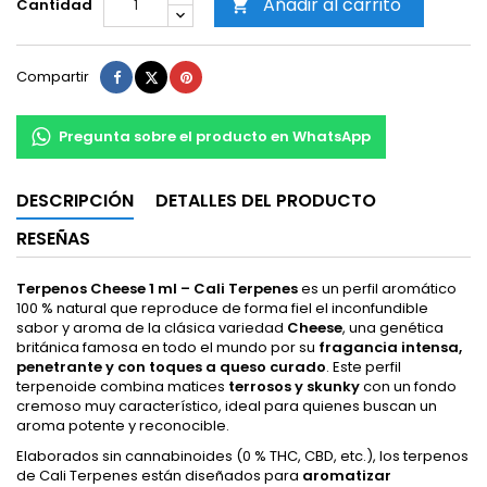
Añadir al carrito
Cantidad

Compartir
Tuitear
Pinterest
Compartir
Pregunta sobre el producto en WhatsApp
DESCRIPCIÓN
DETALLES DEL PRODUCTO
RESEÑAS
Terpenos Cheese 1 ml – Cali Terpenes
es un perfil aromático
100 % natural que reproduce de forma fiel el inconfundible
sabor y aroma de la clásica variedad
Cheese
, una genética
británica famosa en todo el mundo por su
fragancia intensa,
penetrante y con toques a queso curado
. Este perfil
terpenoide combina matices
terrosos y skunky
con un fondo
cremoso muy característico, ideal para quienes buscan un
aroma potente y reconocible.
Elaborados sin cannabinoides (0 % THC, CBD, etc.), los terpenos
de Cali Terpenes están diseñados para
aromatizar