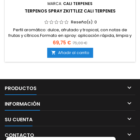
MARCA:
CALI TERPENES
TERPENOS SPRAY ZKITTLEZ CALI TERPENES
Reseña(s):
0
Perfil aromático: dulce, afrutado y tropical, con notas de
frutas y cítricos.Formato en spray: aplicación rápida, limpia y
uniforme.Elaborado con terpenos 100 % naturales, sin
69,75 €
75,00 €
cannabinoides.Certificaciones de calidad alimentaria y
farmacéutica (ISO).Marca: Cali Terpenes.
Añadir al carrito


PRODUCTOS

INFORMACIÓN

SU CUENTA

CONTACTO