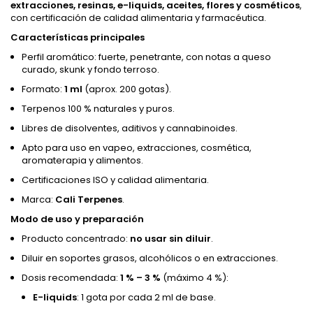
extracciones, resinas, e-liquids, aceites, flores y cosméticos
,
con certificación de calidad alimentaria y farmacéutica.
Características principales
Perfil aromático: fuerte, penetrante, con notas a queso
curado, skunk y fondo terroso.
Formato:
1 ml
(aprox. 200 gotas).
Terpenos 100 % naturales y puros.
Libres de disolventes, aditivos y cannabinoides.
Apto para uso en vapeo, extracciones, cosmética,
aromaterapia y alimentos.
Certificaciones ISO y calidad alimentaria.
Marca:
Cali Terpenes
.
Modo de uso y preparación
Producto concentrado:
no usar sin diluir
.
Diluir en soportes grasos, alcohólicos o en extracciones.
Dosis recomendada:
1 % – 3 %
(máximo 4 %):
E-liquids
: 1 gota por cada 2 ml de base.