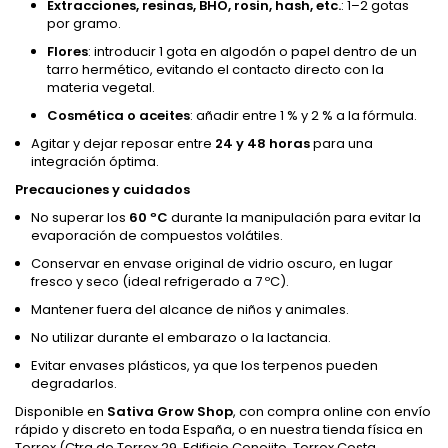
Extracciones, resinas, BHO, rosin, hash, etc.
: 1–2 gotas
por gramo.
Flores
: introducir 1 gota en algodón o papel dentro de un
tarro hermético, evitando el contacto directo con la
materia vegetal.
Cosmética o aceites
: añadir entre 1 % y 2 % a la fórmula.
Agitar y dejar reposar entre
24 y 48 horas
para una
integración óptima.
Precauciones y cuidados
No superar los
60 ºC
durante la manipulación para evitar la
evaporación de compuestos volátiles.
Conservar en envase original de vidrio oscuro, en lugar
fresco y seco (ideal refrigerado a 7 ºC).
Mantener fuera del alcance de niños y animales.
No utilizar durante el embarazo o la lactancia.
Evitar envases plásticos, ya que los terpenos pueden
degradarlos.
Disponible en
Sativa Grow Shop
, con compra online con envío
rápido y discreto en toda España, o en nuestra tienda física en
Torrox (Ctra de Torrox 29, Edificio Conejito, Torrox Costa,