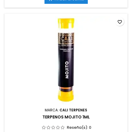
favorite_border
MARCA:
CALI TERPENES
TERPENOS MOJITO 1ML
Reseña(s):
0