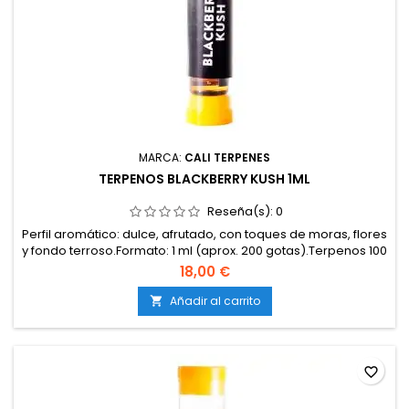
MARCA:
CALI TERPENES
TERPENOS BLACKBERRY KUSH 1ML
Reseña(s):
0
Perfil aromático: dulce, afrutado, con toques de moras, flores
y fondo terroso.Formato: 1 ml (aprox. 200 gotas).Terpenos 100
% naturales, libres de disolventes, cannabinoides y
18,00 €
aditivos.Elaborados con materias primas de cultivos
sostenibles, libres de OGM y pesticidas.Certificación de
Añadir al carrito

calidad alimentaria y farmacéutica.Marca: Cali...
favorite_border