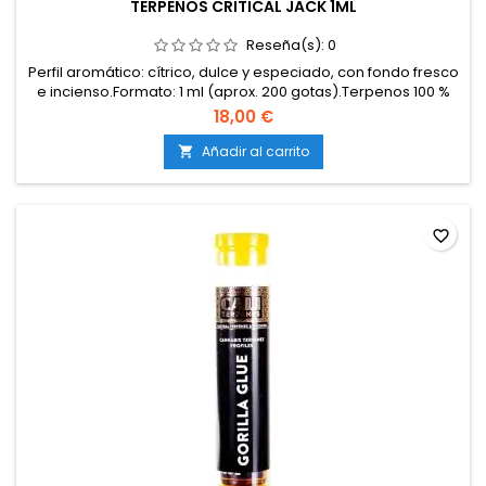
TERPENOS CRITICAL JACK 1ML
Reseña(s):
0
Perfil aromático: cítrico, dulce y especiado, con fondo fresco
e incienso.Formato: 1 ml (aprox. 200 gotas).Terpenos 100 %
naturales, libres de cannabinoides, disolventes y
18,00 €
aditivos.Elaborados con materias primas de cultivos
sostenibles, libres de OGM y pesticidas.Apto para vapeo,
Añadir al carrito

aromatización de extracciones, cosmética y alimentación....
favorite_border