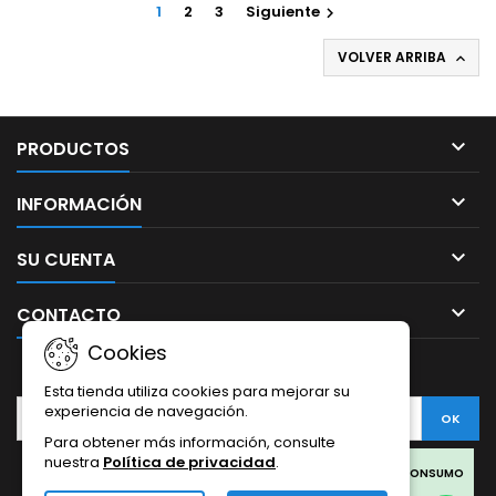
1
2
3
Siguiente

VOLVER ARRIBA


PRODUCTOS

INFORMACIÓN

SU CUENTA

CONTACTO
Cookies
BOLETÍN
Esta tienda utiliza cookies para mejorar su
experiencia de navegación.
Para obtener más información, consulte
nuestra
Política de privacidad
.
Facebook
Twitter
Rss
Instagram
LinkedIn
LOS PRODUCTOS SON SOLO PARA COLECCIONISMO Y NO PARA CONSUMO