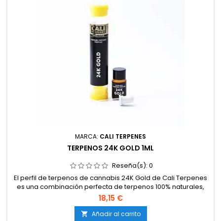
MARCA:
CALI TERPENES
TERPENOS 24K GOLD 1ML
Reseña(s):
0
El perfil de terpenos de cannabis 24K Gold de Cali Terpenes
es una combinación perfecta de terpenos 100% naturales,
con un perfil de terpenos exacto al de la extracción de
18,15 €
terpenos de la famosa variedad de marihuana, 24K Gold
(Kosher Kush x Tangie).
Añadir al carrito
