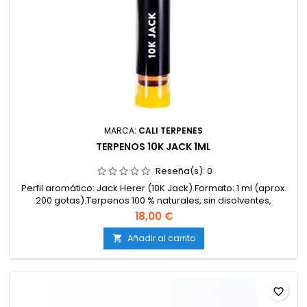
MARCA:
CALI TERPENES
TERPENOS 10K JACK 1ML
Reseña(s):
0
Perfil aromático: Jack Herer (10K Jack).Formato: 1 ml (aprox.
200 gotas).Terpenos 100 % naturales, sin disolventes,
cannabinoides ni aditivos.Apto para extracciones, resinas, e-
18,00 €
liquids, flores y productos cosméticos.No psicoactivo, libre
de THC y CBD.Certificados de calidad alimentaria y
Añadir al carrito

farmacéutica.Marca: Cali Terpenes.
favorite_border