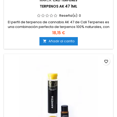
MARCA:
CALI TERPENES
TERPENOS AK 47 1ML
Reseña(s):
0
El perfil de terpenos de cannabis AK 47 de Cali Terpenes es
una combinación perfecta de terpenos 100% naturales, con
un perfil de terpenos exacto al de la extracción de terpenos
18,15 €
de la famosa variedad de marihuana AK 47.
Añadir al carrito

favorite_border