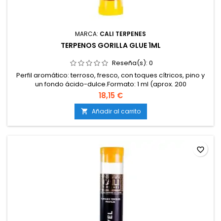
MARCA:
CALI TERPENES
TERPENOS GORILLA GLUE 1ML
Reseña(s):
0
Perfil aromático: terroso, fresco, con toques cítricos, pino y
un fondo ácido-dulce.Formato: 1 ml (aprox. 200
gotas).Terpenos 100 % naturales y puros.Sin cannabinoides,
18,15 €
disolventes ni aditivos.Materias primas de cultivos
sostenibles, libres de pesticidas y OGM.Certificación ISO y
Añadir al carrito

calidad alimentaria.Marca: Cali Terpenes.
favorite_border