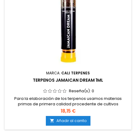
MARCA:
CALI TERPENES
TERPENOS JAMAICAN DREAM 1ML
Reseña(s):
0
Para la elaboración de los terpenos usamos materias
primas de primera calidad procedente de cultivos
totalmente orgánicos, sin pesticidas ni agentes
18,15 €
contaminantes, no contienen GMO (libres de transgénicos).
Los terpenos Jamaican Dream no contienen ningún añadido
Añadir al carrito

y no contienen cannabinoides (THC, CBD, CBN, CBG,).