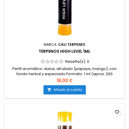
MARCA:
CALI TERPENES
TERPENOS HIGH LEVEL 1ML
Reseña(s):
0
Perfil aromático: dulce, afrutado (papaya, mango), con
fondo herbal y especiado.Formato: 1 ml (aprox. 200
gotas).Terpenos 100 % naturales y puros.Libres de aditivos,
18,00 €
disolventes y cannabinoides.Elaborados a partir de materias
primas sostenibles, sin pesticidas ni OGM.Certificados ISO y
Añadir al carrito

de calidad alimentaria.Marca: Cali Terpenes.
favorite_border