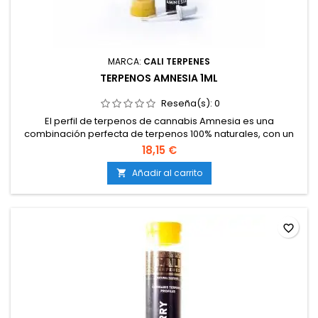
MARCA:
CALI TERPENES
TERPENOS AMNESIA 1ML
Reseña(s):
0
El perfil de terpenos de cannabis Amnesia es una
combinación perfecta de terpenos 100% naturales, con un
perfil de terpenos exacto al de la extracción de terpenos de
18,15 €
la famosa variedad Amnesia, que por tantos años lleva
triunfando en los coffeshops holandeses.
Añadir al carrito

favorite_border