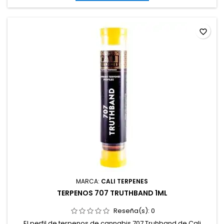
favorite_border
MARCA:
CALI TERPENES
TERPENOS 707 TRUTHBAND 1ML
Reseña(s):
0
El perfil de terpenos de cannabis 707 Truhband de Cali