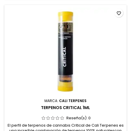
alimentaria.Marca: Cali Terpenes.
favorite_border
MARCA:
CALI TERPENES
TERPENOS CRITICAL 1ML
Reseña(s):
0
El perfil de terpenos de cannabis Critical de Cali Terpenes es
una increíble combinación de terpenos 100% naturalescon