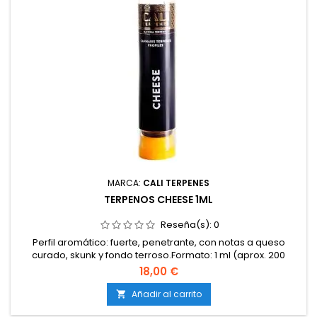
MARCA:
CALI TERPENES
TERPENOS CHEESE 1ML
Reseña(s):
0
Perfil aromático: fuerte, penetrante, con notas a queso
curado, skunk y fondo terroso.Formato: 1 ml (aprox. 200
gotas).Terpenos 100 % naturales y puros.Libres de
18,00 €
disolventes, aditivos y cannabinoides.Apto para uso en
vapeo, extracciones, cosmética, aromaterapia y
Añadir al carrito

alimentos.Certificaciones ISO y calidad