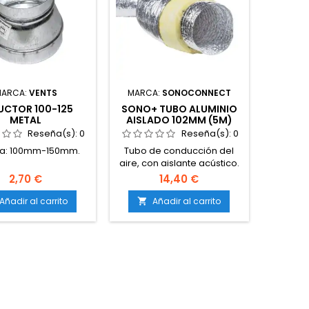
MARCA:
VENTS
MARCA:
SONOCONNECT
UCTOR 100-125
SONO+ TUBO ALUMINIO
METAL
AISLADO 102MM (5M)
Reseña(s):
0
Reseña(s):
0
a: 100mm-150mm.
Tubo de conducción del
aire, con aislante acústico.
2,70 €
14,40 €
Añadir al carrito
Añadir al carrito
