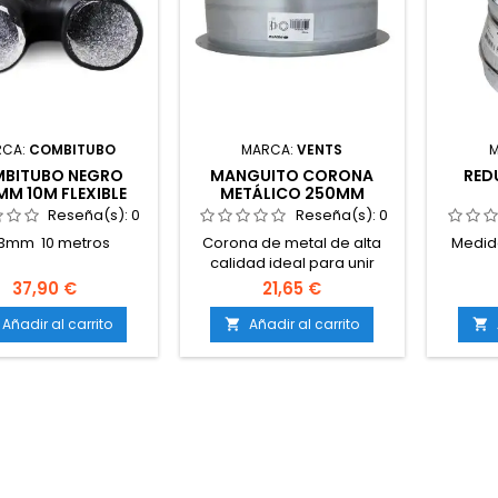
RCA:
COMBITUBO
MARCA:
VENTS
BITUBO NEGRO
MANGUITO CORONA
RED
M 10M FLEXIBLE
METÁLICO 250MM
Reseña(s):
0
Reseña(s):
0
3mm 10 metros
Corona de metal de alta
Medid
calidad ideal para unir
tubos de ventilación y
37,90 €
21,65 €
extractores.
Añadir al carrito
Añadir al carrito

