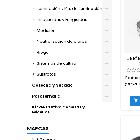
Iluminación y Kits de Iluminación
Insecticidas y Fungicidas
Medición
Neutralización de olores
Riego
UNIÓ
Sistemas de cultivo
Sustratos
Reducc
y excén
Cosecha y Secado
part
(Cuerpo
Parafernalia
un cuel

en
Kit de Cultivo de Setas y
Cons
Micelios
ga
recubr
MARCAS
espesor
seg
00 seeds