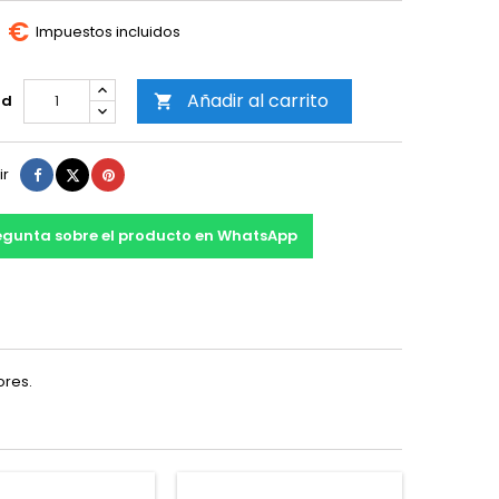
0 €
Impuestos incluidos
Añadir al carrito
ad

Compartir
Tuitear
Pinterest
ir
egunta sobre el producto en WhatsApp
ores.