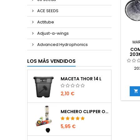
ACE SEEDS
Actitube
Adjust-a-wings
MA
Advanced Hydrophonics
COM
203M
LOS MÁS VENDIDOS
20
MACETA THOR 14 L

2,10 €
MECHERO CLIPPER OCULTACIÓN
5,95 €