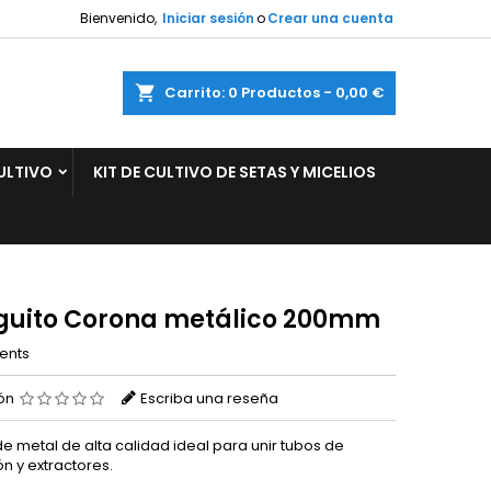
Bienvenido,
Iniciar sesión
o
Crear una cuenta
×
×
×
ar
Carrito
0
Productos -
0,00 €
ULTIVO
KIT DE CULTIVO DE SETAS Y MICELIOS
n
s
uito Corona metálico 200mm
ents
ión
Escriba una reseña
e metal de alta calidad ideal para unir tubos de
ón y extractores.