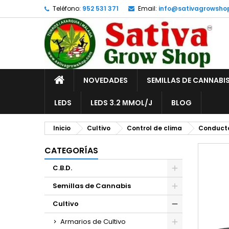
Teléfono:
952 531 371
Email:
info@sativagrowsho
A
C
I
add_circle_outline
De
No
INICIO
NOVEDADES
SEMILLAS DE CANNABI
LEDS
LEDS 3.2 ΜMOL/J
BLOG
Inicio
Cultivo
Control de clima
Conducto
CATEGORÍAS
C.B.D.
Semillas de Cannabis
Cultivo
Armarios de Cultivo