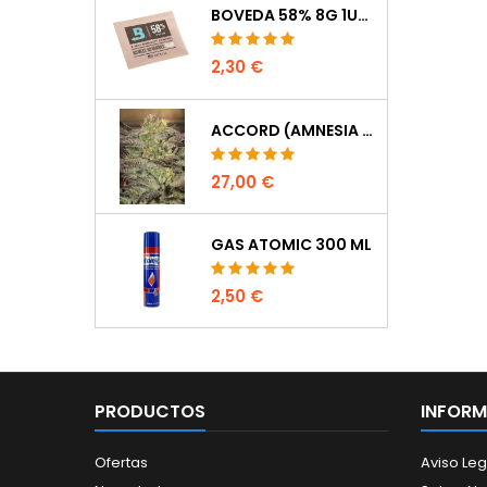
BOVEDA 58% 8G 1UDS
2,30 €
ACCORD (AMNESIA CORDOBESA)
27,00 €
GAS ATOMIC 300 ML
2,50 €
PRODUCTOS
INFOR
Ofertas
Aviso Leg