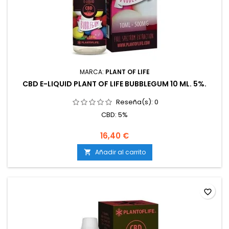
MARCA:
PLANT OF LIFE
CBD E-LIQUID PLANT OF LIFE BUBBLEGUM 10 ML. 5%.
Reseña(s):
0
CBD: 5%
16,40 €
Añadir al carrito

favorite_border