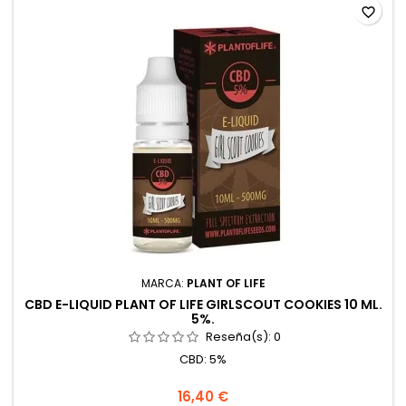
favorite_border
MARCA:
PLANT OF LIFE
CBD E-LIQUID PLANT OF LIFE GIRLSCOUT COOKIES 10 ML.
5%.
Reseña(s):
0
CBD: 5%
16,40 €