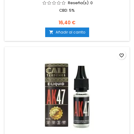
Reseña(s):
0
CBD: 5%
16,40 €
Añadir al carrito

favorite_border