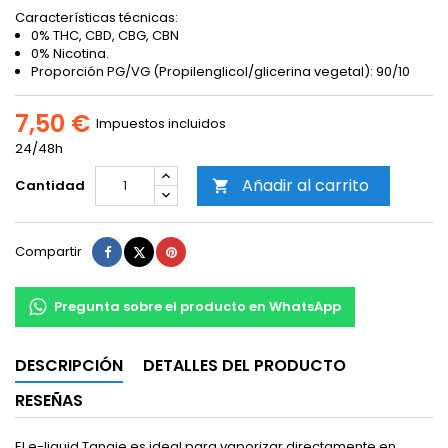
Características técnicas:
0% THC, CBD, CBG, CBN
0% Nicotina.
Proporción PG/VG (Propilenglicol/glicerina vegetal): 90/10
7,50 €
Impuestos incluidos
24/48h
Añadir al carrito
Cantidad

Compartir
Tuitear
Pinterest
Compartir
Pregunta sobre el producto en WhatsApp
DESCRIPCIÓN
DETALLES DEL PRODUCTO
RESEÑAS
El e-liquid Tangie es ideal para vaporizar directamente en