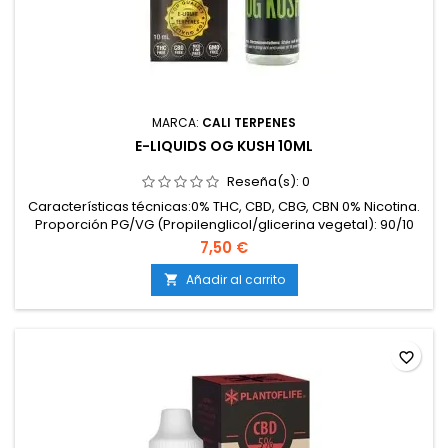
MARCA:
CALI TERPENES
E-LIQUIDS OG KUSH 10ML
Reseña(s):
0
Características técnicas:0% THC, CBD, CBG, CBN 0% Nicotina.
Proporción PG/VG (Propilenglicol/glicerina vegetal): 90/10
7,50 €
Añadir al carrito

favorite_border