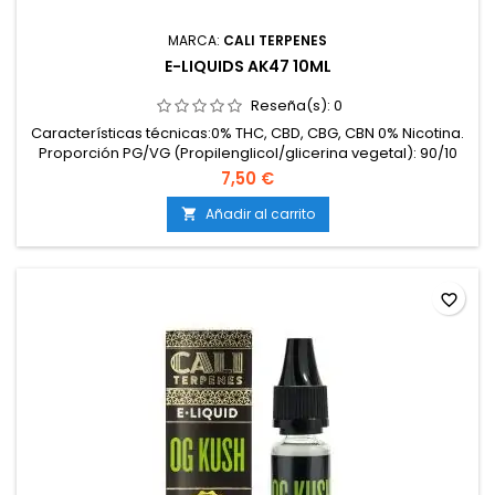
MARCA:
CALI TERPENES
E-LIQUIDS AK47 10ML
Reseña(s):
0
Características técnicas:0% THC, CBD, CBG, CBN 0% Nicotina.
Proporción PG/VG (Propilenglicol/glicerina vegetal): 90/10
7,50 €
Añadir al carrito

favorite_border