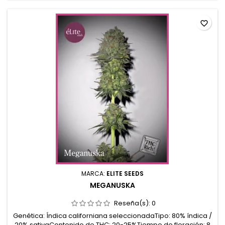
cítricos,...
favorite_border
MARCA:
ELITE SEEDS
MEGANUSKA
Reseña(s):
0
Genética: Índica californiana seleccionadaTipo: 80% índica /
20% sativaContenido de THC: 20-25%Tiempo de floración: 8