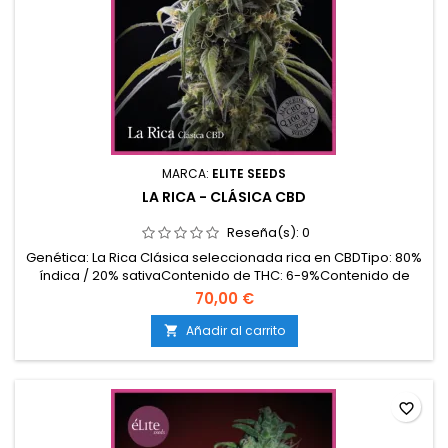
MARCA:
ELITE SEEDS
LA RICA - CLÁSICA CBD
Reseña(s):
0
Genética: La Rica Clásica seleccionada rica en CBDTipo: 80%
índica / 20% sativaContenido de THC: 6-9%Contenido de
CBD: 8-12%Tiempo de floración: 7-8 semanas en
70,00 €
interiorProducción en interior: 450-550 g/m²Producción en
exterior: 600-800 g/planta (lista a finales de septiembre /
Añadir al carrito

principios de octubre)Altura: 90-130 cm en interior;...
favorite_border