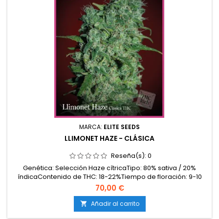
MARCA:
ELITE SEEDS
LLIMONET HAZE - CLÁSICA
Reseña(s):
0
Genética: Selección Haze cítricaTipo: 80% sativa / 20%
índicaContenido de THC: 18-22%Tiempo de floración: 9-10
semanas en interiorProducción en interior: 450-550
70,00 €
g/m²Producción en exterior: 600-800 g/planta (lista a
mediados de octubre)Altura: 120-160 cm en interior; hasta
Añadir al carrito

250 cm en exteriorAromas y sabores: Intensamente