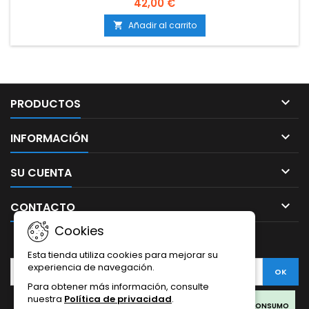
42,00 €
interior: 500-650 g/m²Producción en exterior: 800-1200
g/planta (lista a mediados-finales de octubre)Altura: 120-160
Añadir al carrito

cm en interior; hasta 250-300 cm en exteriorAromas y...

PRODUCTOS

INFORMACIÓN

SU CUENTA

CONTACTO
Cookies
BOLETÍN
Esta tienda utiliza cookies para mejorar su
experiencia de navegación.
Para obtener más información, consulte
nuestra
Política de privacidad
.
Facebook
Twitter
Rss
Instagram
LinkedIn
LOS PRODUCTOS SON SOLO PARA COLECCIONISMO Y NO PARA CONSUMO