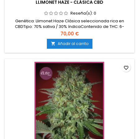
LLIMONET HAZE - CLÁSICA CBD
Reseña(s):
0
Genética: Llimonet Haze Clásica seleccionada rica en
CBDTipo: 70% sativa / 30% índicaContenido de THC: 6-
9%Contenido de CBD: 8-12%Tiempo de floración: 9-10
70,00 €
semanas en interiorProducción en interior: 450-550
g/m²Producción en exterior: 600-800 g/planta (lista a
Añadir al carrito

mediados de octubre)Altura: 120-160 cm en interior; hasta
220 cm en...
favorite_border