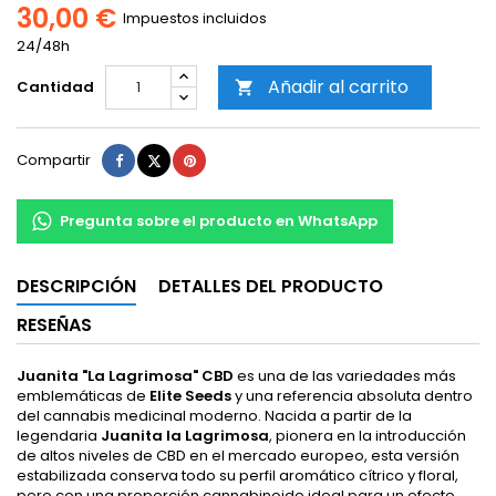
30,00 €
Impuestos incluidos
24/48h
Añadir al carrito
Cantidad

Compartir
Tuitear
Pinterest
Compartir
Pregunta sobre el producto en WhatsApp
DESCRIPCIÓN
DETALLES DEL PRODUCTO
RESEÑAS
Juanita "La Lagrimosa" CBD
es una de las variedades más
emblemáticas de
Elite Seeds
y una referencia absoluta dentro
del cannabis medicinal moderno. Nacida a partir de la
legendaria
Juanita la Lagrimosa
, pionera en la introducción
de altos niveles de CBD en el mercado europeo, esta versión
estabilizada conserva todo su perfil aromático cítrico y floral,
pero con una proporción cannabinoide ideal para un efecto