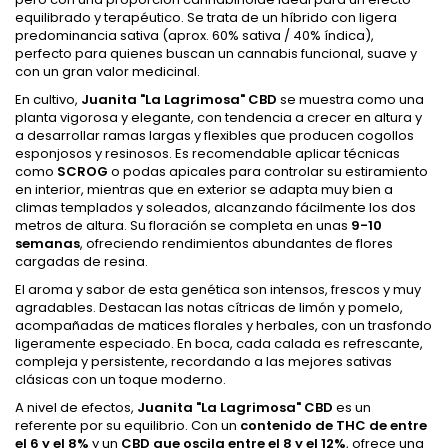
equilibrado y terapéutico. Se trata de un híbrido con ligera
predominancia sativa (aprox. 60% sativa / 40% índica),
perfecto para quienes buscan un cannabis funcional, suave y
con un gran valor medicinal.
En cultivo,
Juanita "La Lagrimosa" CBD
se muestra como una
planta vigorosa y elegante, con tendencia a crecer en altura y
a desarrollar ramas largas y flexibles que producen cogollos
esponjosos y resinosos. Es recomendable aplicar técnicas
como
SCROG
o podas apicales para controlar su estiramiento
en interior, mientras que en exterior se adapta muy bien a
climas templados y soleados, alcanzando fácilmente los dos
metros de altura. Su floración se completa en unas
9-10
semanas
, ofreciendo rendimientos abundantes de flores
cargadas de resina.
El aroma y sabor de esta genética son intensos, frescos y muy
agradables. Destacan las notas cítricas de limón y pomelo,
acompañadas de matices florales y herbales, con un trasfondo
ligeramente especiado. En boca, cada calada es refrescante,
compleja y persistente, recordando a las mejores sativas
clásicas con un toque moderno.
A nivel de efectos,
Juanita "La Lagrimosa" CBD
es un
referente por su equilibrio. Con un
contenido de THC de entre
el 6 y el 8%
y un
CBD que oscila entre el 8 y el 12%
, ofrece una