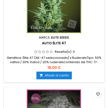
MARCA:
ELITE SEEDS
AUTO ÉLITE 47
Reseña(s):
0
Genética: Élite 47 (AK-47 seleccionada) x RuderalisTipo: 50%
sativa / 30% índica / 20% ruderalisContenido de THC: 17-
21%Ciclo completo: 9-10 semanas desde
18,00 €
germinaciónProducción en interior: 400-500
g/m²Producción en exterior: 60-120 g/plantaAltura: 70-120 cm
Añadir al carrito

en interior y exteriorAromas y sabores: Intensos y terrosos,
con notas...
favorite_border