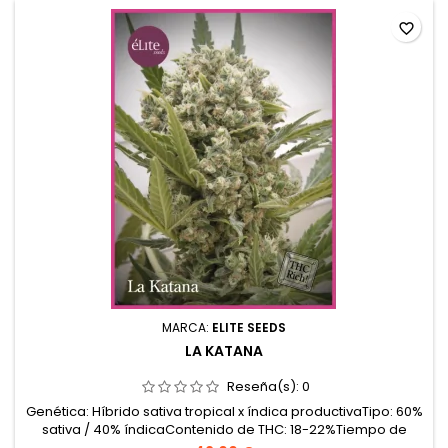
favorite_border
MARCA:
ELITE SEEDS
LA KATANA
Reseña(s):
0
Genética: Híbrido sativa tropical x índica productivaTipo: 60%
sativa / 40% índicaContenido de THC: 18-22%Tiempo de
floración: 9-10 semanas en interiorProducción en