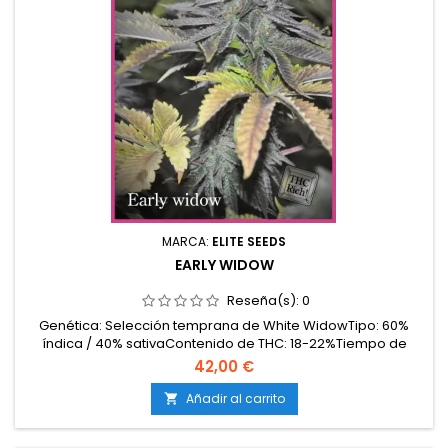
MARCA:
ELITE SEEDS
EARLY WIDOW
Reseña(s):
0
Genética: Selección temprana de White WidowTipo: 60%
índica / 40% sativaContenido de THC: 18-22%Tiempo de
floración: 7-8 semanas en interiorProducción en
42,00 €
interior: 450-550 g/m²Producción en exterior: 600-800
g/planta (lista a finales de septiembre)Altura: 90-130 cm en
Añadir al carrito

interior; hasta 180 cm en exteriorAromas y sabores: Intensos
y...