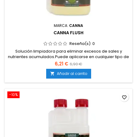
MARCA:
CANNA
CANNA FLUSH
Reseña(s):
0
Solución limpiadora para eliminar excesos de sales y
nutrientes acumulados.Puede aplicarse en cualquier tipo de
sustrato: tierra, coco e hidroponía.Actúa de forma selectiva:
6,21 €
6,90 €
elimina excesos sin dañar la microbiología del
sustrato.Corrige problemas de sobrefertilización durante el
Añadir al carrito

cultivo.Asegura un mejor aprovechamiento de nutrientes
tras el...
-10%
favorite_border