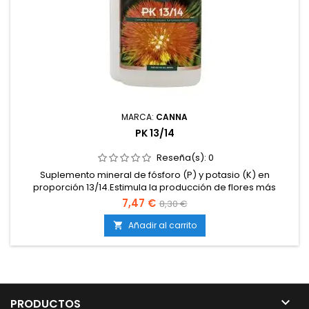
MARCA:
CANNA
PK 13/14
Reseña(s):
0
Suplemento mineral de fósforo (P) y potasio (K) en
proporción 13/14.Estimula la producción de flores más
grandes, compactas y pesadas.Refuerza la fase media y
7,47 €
8,30 €
final de la floración.Aumenta el contenido en azúcares,
mejorando el sabor y aroma de la cosecha.Compatible con
Añadir al carrito

cultivos en tierra, coco e hidroponía.Fácil de usar y de
rápida...

PRODUCTOS