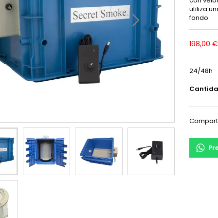
con velo
utiliza u
fondo.
198,00 €
24/48h
Cantid
Compart
Pr