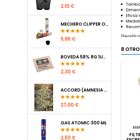
Tambor
2,10 €
Dimens
Eficaz
Medida
MECHERO CLIPPER OCULTACIÓN
Recome
Disponible e
5,95 €
8 OTRO
BOVEDA 58% 8G 1UDS
2,30 €
ACCORD (AMNESIA CORDOBESA)
27,00 €
GAS ATOMIC 300 ML
MA
FILT
2,50 €
SECRE