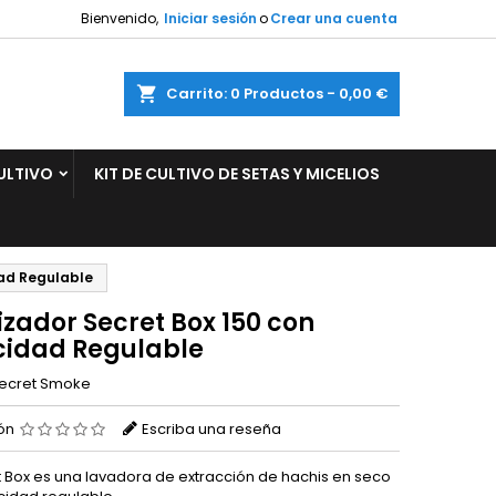
Bienvenido,
Iniciar sesión
o
Crear una cuenta
×
×
×
ar
Carrito
0
Productos -
0,00 €
ULTIVO
KIT DE CULTIVO DE SETAS Y MICELIOS
n
s
dad Regulable
izador Secret Box 150 con
cidad Regulable
ecret Smoke
ión
Escriba una reseña
t Box es una lavadora de extracción de hachis en seco