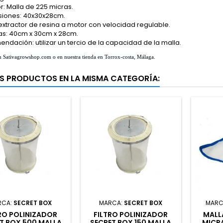
: Malla de 225 micras.
iones: 40x30x28cm.
 extractor de resina a motor con velocidad regulable.
s: 40cm x 30cm x 28cm.
ndación: utilizar un tercio de la capacidad de la malla.
n Sativagrowshop.com o en nuestra tienda en Torrox-costa, Málaga.
S PRODUCTOS EN LA MISMA CATEGORÍA:
RCA:
SECRET BOX
MARCA:
SECRET BOX
MARC
RO POLINIZADOR
FILTRO POLINIZADOR
MALL
T BOX 500 MALLA
SECRET BOX 150 MALLA
MICRA