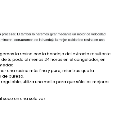
 a procesar. El tambor lo haremos girar mediante un motor de velocidad
 5 minutos, extraeremos de la bandeja la mejor calidad de resina en una
emos la resina con la bandeja del extracto resultante.
 de tu poda al menos 24 horas en el congelador, en
humedad.
er una resina más fina y pura, mientras que la
o de pureza.
regulable, utiliza una malla para que sólo las mejores
 seco en una sola vez.