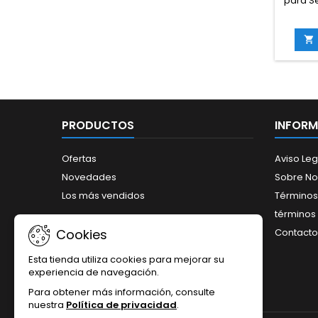
para Se
de nu
extrac
reci

re
excl
tamb
Secret
PRODUCTOS
INFOR
Ofertas
Aviso Leg
Novedades
Sobre No
Los más vendidos
Términos
términos 
Cookies
Contacto
Esta tienda utiliza cookies para mejorar su
experiencia de navegación.
Para obtener más información, consulte
nuestra
Política de privacidad
.