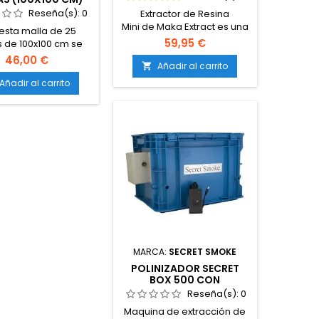
Reseña(s):
0
Extractor de Resina
Mini de Maka Extract es una
esta malla de 25
herramienta práctica y
59,95 €
 de 100x100 cm se
compacta diseñada para
rensar el producto
46,00 €
la extracción en seco de
Añadir al carrito

do con la lavadora
resina. Funciona mediante
 para eliminar la
Añadir al carrito
un sistema de tambor
 cantidad de agua
giratorio que separa los
eda contener. Muy
tricomas del material
 también para las
vegetal a través de un
s de rosin y ice-o-
tamiz de malla fina,
lator.
obteniendo un hachís de
gran pureza de forma
sencilla y natural.Para 5-
30gr.Malla de 150micras
MARCA:
SECRET SMOKE
POLINIZADOR SECRET
BOX 500 CON
VELOCIDAD REGULABLE
Reseña(s):
0
Maquina de extracción de