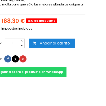
cidad regulable,
na malla para que sólo las mejores glándulas caigan al
168,30 €
15% de descuento
Impuestos incluidos
Añadir al carrito
ad

Compartir
Tuitear
Pinterest
ir
egunta sobre el producto en WhatsApp