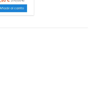
,50 €
270,00 €
 malla del recambio
a luz de 120 micras,
Añadir al carrito
ue retiene los restos
eria vegetal y deja
s tricomas. Con ese
io podrás obtener
dades de hachís, ya
 tambor original es
e 150 micras.