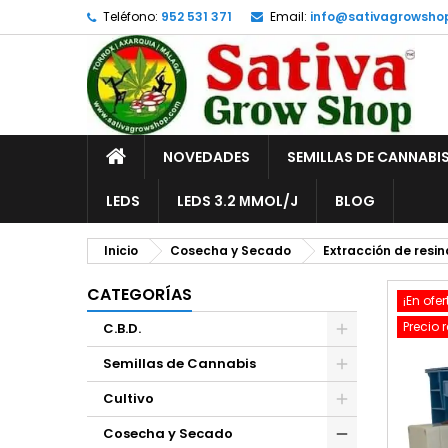
Teléfono:
952 531 371
Email:
info@sativagrowsho
A
C
I
add_circle_outline
De
No
INICIO
NOVEDADES
SEMILLAS DE CANNABI
LEDS
LEDS 3.2 ΜMOL/J
BLOG
Inicio
Cosecha y Secado
Extracción de resin
CATEGORÍAS
¡En ofer
Precio 
C.B.D.
Semillas de Cannabis
Cultivo
Cosecha y Secado