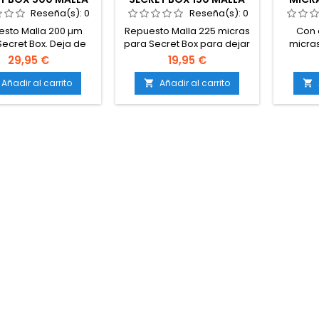
AMBIO 200 ΜM
RECAMBIO 225 ΜM
Reseña(s):
0
Reseña(s):
0
esto Malla 200 µm
Repuesto Malla 225 micras
Con 
ecret Box. Deja de
para Secret Box para dejar
micras
vo tu maquina de
de nuevo tu maquina de
puede p
29,95 €
19,95 €
ción de hachís como
extracción de hachís como
obteni
cién comprada.
recien comprada. Este
Icer
Añadir al carrito
Añadir al carrito


recambio se usa
máxima
exclusivamente con el
que pu
tambor de la maquina
útil
Secret Box, el cual no se
técnica
vende suelto.