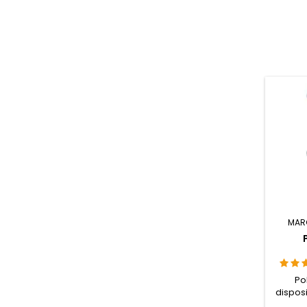
MAR
Po
dispos
extr