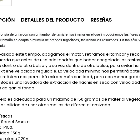
PCIÓN
DETALLES DEL PRODUCTO
RESEÑAS
onsta de un arcón con un tambor de tamiz en su interior en el que introduciremos las flores
u tamaño se adapta a multitud de arcones frigoríficos, facilitando los resultados. En tan sólo
ada.
pasado este tiempo, apagamos el motor, retiramos el tambor y recog
uerda que antes de usalarla tendrás que haber congelado los restos
 dentro de otra bolsa y a su vez dentro de otra bolsa, para evitar 
x tiene velocidad regulable. La velocidad mínima nos permitirá obten
d máxima nos permitirá extraer más cantidad, pero con menor grad
 Box es una lavadora de extracción de hachis en seco con velocidad 
 caigan al fondo.
elo es adecuado para un máximo de 150 gramos de material vegetal
posibilidad de usar otras mallas de diferente tamizado.
sticas:
 Secret Smoke.
: P150.
dad: 150g.
giratorio 220V.