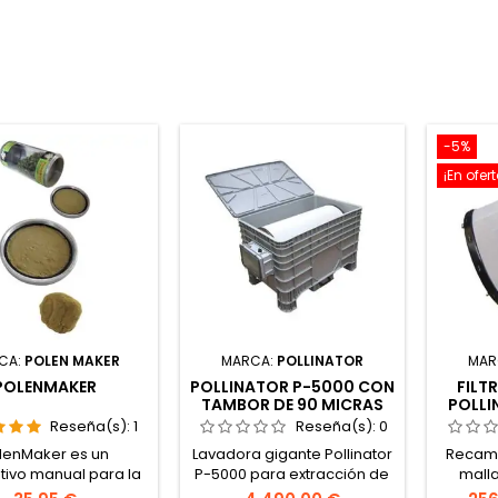
-5%
¡En ofert
CA:
POLEN MAKER
MARCA:
POLLINATOR
MAR
POLENMAKER
POLLINATOR P-5000 CON
FILT
TAMBOR DE 90 MICRAS
POLLI
T
Reseña(s):
1
Reseña(s):
0
lenMaker es un
Lavadora gigante Pollinator
Recamb
itivo manual para la
P-5000 para extracción de
malla
acción en seco de
resina en seco La lavadora
resina 