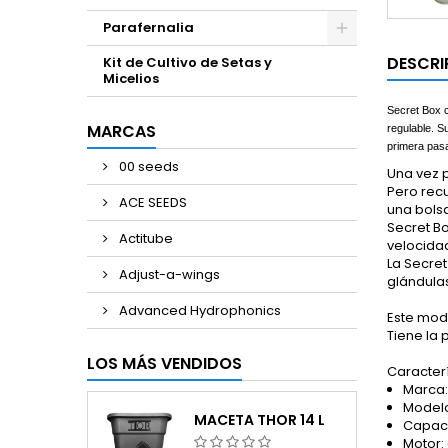
Parafernalia
DESCRI
Kit de Cultivo de Setas y
Micelios
Secret Box c
MARCAS
regulable. S
primera pas
00 seeds
Una vez 
Pero rec
ACE SEEDS
una bolsa
Secret Bo
Actitube
velocida
La Secret
Adjust-a-wings
glándulas
Advanced Hydrophonics
Este mod
Tiene la 
LOS MÁS VENDIDOS
Caracterí
Marca:
Modelo
MACETA THOR 14 L
Capaci
Motor: 