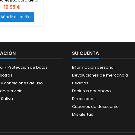
cret Box para dejar
evo tu maquina de
19,95 €
ción de hachís como
en comprada. Este
Añadir al carrito
cambio se usa
usivamente con el
or de la maquina
 Box, el cual no se
vende suelto.
MACIÓN
SU CUENTA
al - Protección de Datos
Información personal
sotros
Devoluciones de mercancía
 y condiciones de uso
Pedidos
del servicio
Facturas por abono
 Sativa
Direcciones
Cupones de descuento
Mis alertas