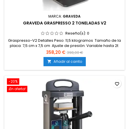
MARCA:
GRAVEDA
GRAVEDA GRASPRESSO 2 TONELADAS V2
Reseña(s):
0
Graspresso-V2 Detalles Peso: 11,5 kilogramos Tamaño de la
placa: 7,5 cm x 7,5 cm Ajuste de presión: Variable hasta 2t
Rango de temperatura: 0-150°C Funcionamiento: Fácil
358,20 €
398,00 €
manejo mediante mecanismo de palanca Aplicación: Ideal
para producir extractos de alta calidad como budder, live
Añadir al carrito

rosin, shatter
-20%
favorite_border
¡En oferta!