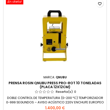
¡En oferta!
favorite_border
MARCA:
QNUBU
PRENSA ROSIN QNUBU PRESS PRO-ROT 10 TONELADAS
(PLACA 12X12CM)
Reseña(s):
0
DOBLE CONTROL DE TEMPERATURA (0-200 ºC) TEMPORIZADOR
0-999 SEGUNDOS – AVISO ACÚSTICO 220V ENCHUFE EUROPEO
CONSUMO: 1400W/h PESO: 40 KG DIMENSIONES: 33x34x59cm (
1.400,00 €