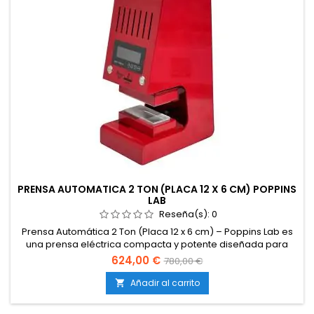
PRENSA AUTOMATICA 2 TON (PLACA 12 X 6 CM) POPPINS
LAB
Reseña(s):
0
Prensa Automática 2 Ton (Placa 12 x 6 cm) – Poppins Lab es
una prensa eléctrica compacta y potente diseñada para
la extracción de resina (rosin) sin necesidad de solventes,
624,00 €
780,00 €
ideal tanto para uso personal como semi-profesional.
Gracias a su sistema completamente automático, permite
Añadir al carrito

realizar extracciones limpias, eficientes y repetibles con
mínima...