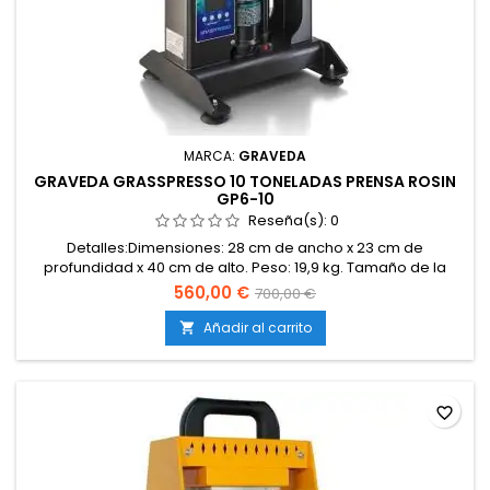
MARCA:
GRAVEDA
GRAVEDA GRASSPRESSO 10 TONELADAS PRENSA ROSIN
GP6-10
Reseña(s):
0
Detalles:Dimensiones: 28 cm de ancho x 23 cm de
profundidad x 40 cm de alto. Peso: 19,9 kg. Tamaño de la
placa: 12 cm x 6 cm. Cilindro hidráulico: 10 toneladas (máx.)
560,00 €
700,00 €
9,14 toneladas (realista). Rango de temperatura: 0-150 °C.
Material: de alta calidad y duradero. Manejo: sencillo
Añadir al carrito

mediante mecanismo de palanca. Adecuado para:
producción de budder,...
favorite_border