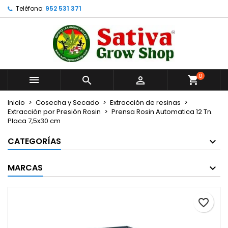
Teléfono:
952 531 371
×
×
×
Añadir a la lista de deseos
Crear lista de deseos
Iniciar sesión
Crear nueva lista
add_circle_outline
Debe iniciar sesión para guardar productos en su
Nombre de la lista de deseos
lista de deseos.
0



Cancelar
Iniciar sesión
Cancelar
Crear lista de deseos
Inicio
Cosecha y Secado
Extracción de resinas
Extracción por Presión Rosin
Prensa Rosin Automatica 12 Tn.
Placa 7,5x30 cm
CATEGORÍAS
MARCAS
favorite_border