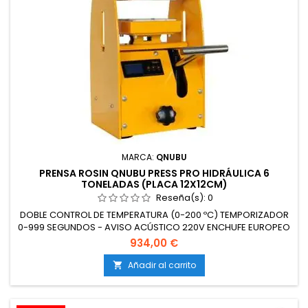
MARCA:
QNUBU
PRENSA ROSIN QNUBU PRESS PRO HIDRÁULICA 6
TONELADAS (PLACA 12X12CM)
Reseña(s):
0
DOBLE CONTROL DE TEMPERATURA (0-200 ºC) TEMPORIZADOR
0-999 SEGUNDOS - AVISO ACÚSTICO 220V ENCHUFE EUROPEO
CONSUMO: 1400W/h PESO: 28 KG DIMENSIONES: 35x23x21cm
934,00 €
(Largo x Ancho x Alto) ENERGÍA: 1400W CORRIENTE: 6.5A
VOLTAJE: 220V FRECUENCIA: 50HZ CERTIFICACIÓN: CE
Añadir al carrito
