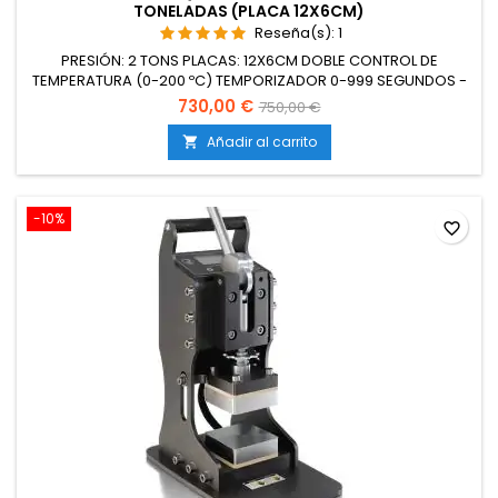
TONELADAS (PLACA 12X6CM)
Reseña(s):
1
PRESIÓN: 2 TONS PLACAS: 12X6CM DOBLE CONTROL DE
TEMPERATURA (0-200 ºC) TEMPORIZADOR 0-999 SEGUNDOS -
AVISO ACÚSTICO 220V ENCHUFE EUROPEO CONSUMO: 700W/h
730,00 €
750,00 €
PESO: 12 KG DIMENSIONES: 22x13x40,4cm ( Largo x Ancho x
Alto) ENERGÍA: 700W CORRIENTE: 3.5A VOLTAJE: 220V
Añadir al carrito

FRECUENCIA: 50HZ CERTIFICACIÓN: CE
-10%
favorite_border