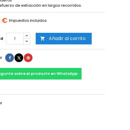
aderos
efuerzo de extracción en largos recorridos.
0 €
Impuestos incluidos
Añadir al carrito
ad

Compartir
Tuitear
Pinterest
ir
egunta sobre el producto en WhatsApp
os