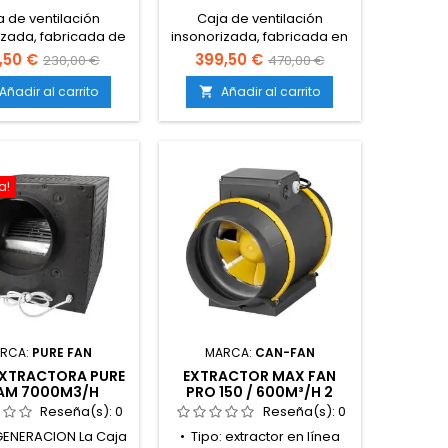
a de ventilación
Caja de ventilación
izada, fabricada de
insonorizada, fabricada en
metálica. Potente
tablero DM. Potente motor
,50 €
399,50 €
230,00 €
470,00 €
 interno, se sirve
interno, se sirve montada,
a, con manguitos
con manguitos corona y
Añadir al carrito
Añadir al carrito

na y anclajes de
anclajes de sujeción.
ción.Capacidad:
/h Dimensiones:
 Diámetro entrada:
 Diámetro salida:
a!
125mm
RCA:
PURE FAN
MARCA:
CAN-FAN
EXTRACTORA PURE
EXTRACTOR MAX FAN
AM 7000M3/H
PRO 150 / 600M³/H 2
VELOCIDADES
Reseña(s):
0
Reseña(s):
0
ENERACION La Caja
• Tipo: extractor en línea