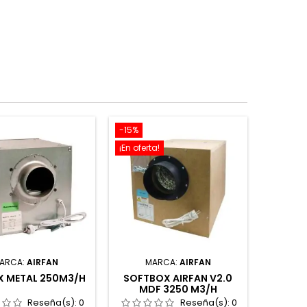
-15%
¡En oferta!
ARCA:
AIRFAN
MARCA:
AIRFAN
X METAL 250M3/H
SOFTBOX AIRFAN V2.0
MDF 3250 M3/H
Reseña(s):
0
Reseña(s):
0