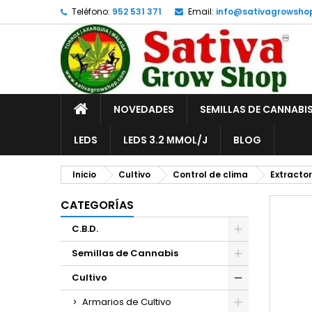
Teléfono:
952 531 371
Email:
info@sativagrowsho
A
C
I
add_circle_outline
De
No
INICIO
NOVEDADES
SEMILLAS DE CANNABI
LEDS
LEDS 3.2 ΜMOL/J
BLOG
Inicio
Cultivo
Control de clima
Extractor
CATEGORÍAS
C.B.D.
Semillas de Cannabis
Cultivo
Armarios de Cultivo