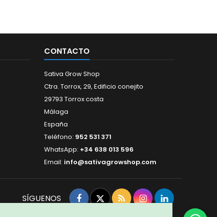
CONTACTO
Sativa Grow Shop
Ctra. Torrox, 29, Edificio conejito
29793 Torrox costa
Málaga
España
Teléfono:
952 531 371
WhatsApp:
+34 638 013 596
Email:
info@sativagrowshop.com
Facebook
Twitter
Rss
Instagram
LinkedIn
SÍGUENOS