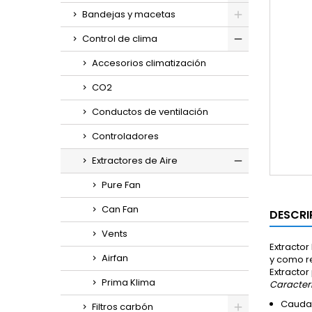
Bandejas y macetas
Control de clima
Accesorios climatización
CO2
Conductos de ventilación
Controladores
Extractores de Aire
Pure Fan
Can Fan
DESCRI
Vents
Extractor
Airfan
y como re
Extractor
Prima Klima
Caracterí
Caudal
Filtros carbón