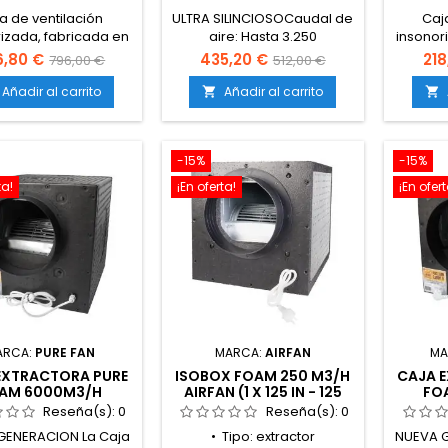
a de ventilación
ULTRA SILINCIOSOCaudal de
Caj
izada, fabricada en
aire: Hasta 3.250
insonor
o DM. Potente motor
m³/hEntradas: 2 x Ø250
chapa 
6,80 €
435,20 €
218
796,00 €
512,00 €
o, se sirve montada,
mmSalida: 1 x Ø315
motor
anguitos corona y
mmMotor: Centrífugo
montad
Añadir al carrito
Añadir al carrito


ajes de sujeción.
silencioso de alto
coro
rendimientoAislamiento:
suje
Espuma acústica
250m3
-15%
-15%
profesional de alta
35x35cm
densidadNivel sonoro: Bajo,
125mm
ta!
¡En oferta!
¡En ofert
ideal para uso
discretoMontaje: Fácil
integración en sistemas de
ventilación mediante
conductos o abrazaderas...
ARCA:
PURE FAN
MARCA:
AIRFAN
MA
EXTRACTORA PURE
ISOBOX FOAM 250 M3/H
CAJA 
AM 6000M3/H
AIRFAN (1 X 125 IN - 125
FO
OUT)
Reseña(s):
0
Reseña(s):
0
GENERACION La Caja
• Tipo: extractor
NUEVA G