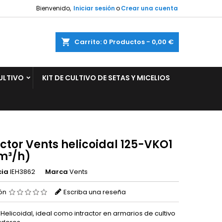
Bienvenido,
Iniciar sesión
o
Crear una cuenta
×
×
×
ar
Carrito
0
Productos -
0,00 €
ULTIVO
KIT DE CULTIVO DE SETAS Y MICELIOS
n
s
ctor Vents helicoidal 125-VKO1
 m³/h)
cia
IEH3862
Marca
Vents
ión
Escriba una reseña
 Helicoidal, ideal como intractor en armarios de cultivo