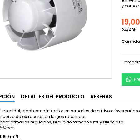
e invern
y como r
19,0
24/48h
Cantid
Compart
Pr
PCIÓN
DETALLES DEL PRODUCTO
RESEÑAS
 Helicoidal, ideal como intractor en armarios de cultivo e invernader
fuerzo de extraccion en largos recorridos.
 para armarios reducidos, reducido tamaño y muy silencioso.
sticas:
: 169 m³/h.