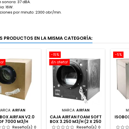
n sonora: 37 dBA.
ia: 16W.
ciones por minuto: 2300 obr/min.
S PRODUCTOS EN LA MISMA CATEGORÍA:
-15%
-5%
ta!
¡En oferta!
MARCA:
AIRFAN
MARCA:
AIRFAN
M
BOX AIRFAN V2.0
CAJA AIRFAN FOAM SOFT
ISOBO
DF 7000 M3/H
BOX 3.250 M3/H (2 X 250
IN - 315 OUT)
Reseña(s):
0
Reseña(s):
0