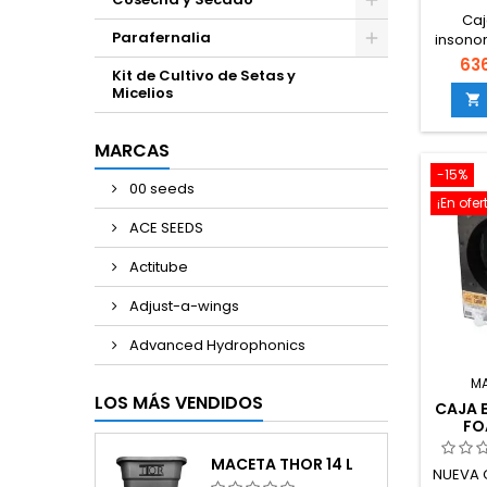
Caj
Parafernalia
insonor
tabler
63
Kit de Cultivo de Setas y
intern
Micelios
con m

ancl
MARCAS
-15%
00 seeds
¡En ofer
ACE SEEDS
Actitube
Adjust-a-wings
Advanced Hydrophonics
M
LOS MÁS VENDIDOS
CAJA 
FO
MACETA THOR 14 L
NUEVA 