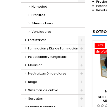
Presió
Potenc
Humedad
Revolu
Prefiltros
Silenciadores
8 OTRO
Ventiladores
Fertilizantes
-20%
Iluminación y Kits de Iluminación
¡En ofer
Insecticidas y Fungicidas
Medición
Neutralización de olores
Riego
Sistemas de cultivo
SOFT
Sustratos
M
Cosecha y Secado