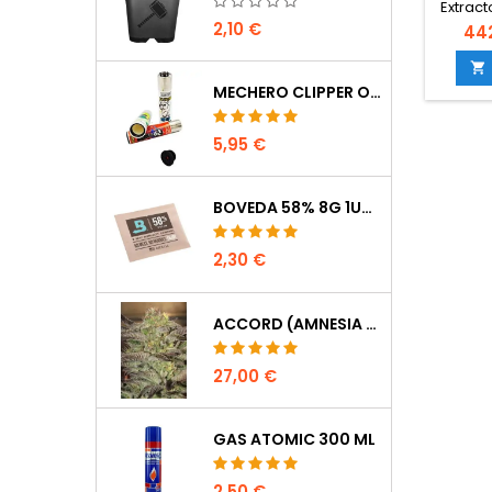
Extrac
m³/
2,10 €
44
insono
caud

culti
MECHERO CLIPPER OCULTACIÓN
qu
ventil
5,95 €
nivel s
Su
fabr
téc
BOVEDA 58% 8G 1UDS
proporc
acústic
2,30 €
frent
ACCORD (AMNESIA CORDOBESA)
27,00 €
GAS ATOMIC 300 ML
2,50 €