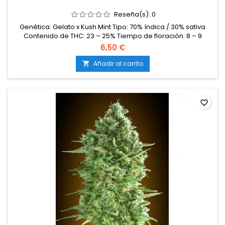
Reseña(s):
0
Genética: Gelato x Kush Mint Tipo: 70% índica / 30% sativa
Contenido de THC: 23 – 25% Tiempo de floración: 8 – 9
semanas en interior Producción en interior: 500 – 600 g/m²
6,50 €
Producción en exterior: 700 – 950 g/planta Altura: 90 – 130 cm
en interior; hasta 230 cm en exterior Aromas y
Añadir al carrito

sabores: Dulces y cremosos, con notas de helado, galleta y
caramelo,...
favorite_border