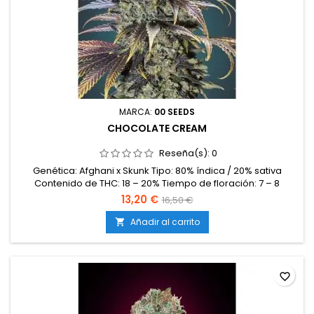
MARCA:
00 SEEDS
CHOCOLATE CREAM
Reseña(s):
0
Genética: Afghani x Skunk Tipo: 80% índica / 20% sativa
Contenido de THC: 18 – 20% Tiempo de floración: 7 – 8
semanas en interior Producción en interior: 450 – 500 g/m²
13,20 €
16,50 €
Producción en exterior: 600 – 800 g/planta Altura: 80 – 120 cm
en interior; hasta 200 cm en exterior Aromas y
Añadir al carrito

sabores: Terrosos y dulces, con notas de cacao, madera
noble y un fondo...
favorite_border