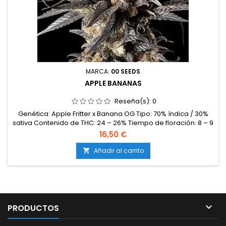
MARCA:
00 SEEDS
APPLE BANANAS
Reseña(s):
0
Genética: Apple Fritter x Banana OG Tipo: 70% índica / 30%
sativa Contenido de THC: 24 – 26% Tiempo de floración: 8 – 9
semanas en interior Producción en interior: 500 – 600 g/m²
16,50 €
Producción en exterior: 700 – 950 g/planta Altura: 90 – 130 cm
en interior; hasta 230 cm en exterior Aromas y
Añadir al carrito

sabores: Manzana dulce, plátano maduro, frutas tropicales y
un...

PRODUCTOS