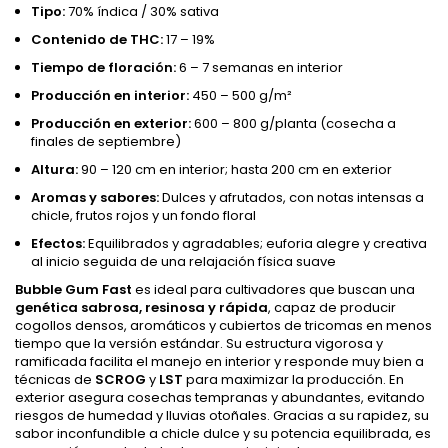
Tipo:
70% índica / 30% sativa
Contenido de THC:
17 – 19%
Tiempo de floración:
6 – 7 semanas en interior
Producción en interior:
450 – 500 g/m²
Producción en exterior:
600 – 800 g/planta (cosecha a
finales de septiembre)
Altura:
90 – 120 cm en interior; hasta 200 cm en exterior
Aromas y sabores:
Dulces y afrutados, con notas intensas a
chicle, frutos rojos y un fondo floral
Efectos:
Equilibrados y agradables; euforia alegre y creativa
al inicio seguida de una relajación física suave
Bubble Gum Fast
es ideal para cultivadores que buscan una
genética sabrosa, resinosa y rápida
, capaz de producir
cogollos densos, aromáticos y cubiertos de tricomas en menos
tiempo que la versión estándar. Su estructura vigorosa y
ramificada facilita el manejo en interior y responde muy bien a
técnicas de
SCROG
y
LST
para maximizar la producción. En
exterior asegura cosechas tempranas y abundantes, evitando
riesgos de humedad y lluvias otoñales. Gracias a su rapidez, su
sabor inconfundible a chicle dulce y su potencia equilibrada, es