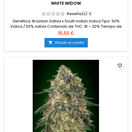
WHITE WIDOW
Reseña(s):
0
Genética: Brazilian Sativa x South Indian Indica Tipo: 50%
índica / 50% sativa Contenido de THC: 18 – 20% Tiempo de
floración: 8 – 9 semanas en interior Producción en
16,50 €
interior: 500 – 550 g/m² Producción en exterior: 700 – 900
g/planta Altura: 90 – 130 cm en interior; hasta 220 cm en
Añadir al carrito

exterior Aromas y sabores: Frescos y especiados, con notas
terrosas,...
favorite_border