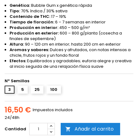
Genética:
Bubble Gum x genética rápida
Tipo:
70% índica / 30% sativa
Contenido de THC:
17 – 19%
Tiempo de floración:
6 – 7 semanas en interior
Producción en interior:
450 – 500 g/m²
Producción en exterior:
600 – 800 g/planta (cosecha a
finales de septiembre)
Altura:
90 – 120 cm en interior; hasta 200 cm en exterior
Aromas y sabores:
Dulces y afrutados, con notas intensas a
chicle, frutos rojos y un fondo floral
Efectos:
Equilibrados y agradables; euforia alegre y creativa
al inicio seguida de una relajación física suave
Nº Semillas
3
5
25
100
16,50 €
Impuestos incluidos
24/48h
Añadir al carrito
Cantidad
