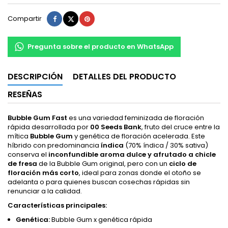
Compartir
Tuitear
Pinterest
Compartir
Pregunta sobre el producto en WhatsApp
DESCRIPCIÓN
DETALLES DEL PRODUCTO
RESEÑAS
Bubble Gum Fast
es una variedad feminizada de floración
rápida desarrollada por
00 Seeds Bank
, fruto del cruce entre la
mítica
Bubble Gum
y genética de floración acelerada. Este
híbrido con predominancia
índica
(70% índica / 30% sativa)
conserva el
inconfundible aroma dulce y afrutado a chicle
de fresa
de la Bubble Gum original, pero con un
ciclo de
floración más corto
, ideal para zonas donde el otoño se
adelanta o para quienes buscan cosechas rápidas sin
renunciar a la calidad.
Características principales:
Genética:
Bubble Gum x genética rápida