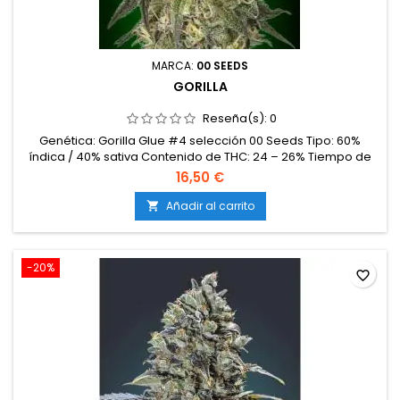
MARCA:
00 SEEDS
GORILLA
Reseña(s):
0
Genética: Gorilla Glue #4 selección 00 Seeds Tipo: 60%
índica / 40% sativa Contenido de THC: 24 – 26% Tiempo de
floración: 9 semanas en interior Producción en interior: 500 –
16,50 €
600 g/m² Producción en exterior: 700 – 1000 g/planta
Altura: 100 – 150 cm en interior; hasta 250 cm en exterior
Añadir al carrito

Aromas y sabores: Intensos y penetrantes; terrosos, diésel,
pino,...
-20%
favorite_border