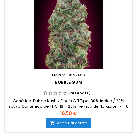
MARCA:
00 SEEDS
BUBBLE GUM
Reseña(s):
0
Genética: Bubba Kush x God’s Gift Tipo: 80% índica / 20%
sativa Contenido de THC: 18 – 20% Tiempo de floración: 7 – 8
semanas en interior Producción en interior: 450 – 500 g/m²
16,50 €
Producción en exterior: 600 – 900 g/planta Altura: 80 – 120 cm
en interior; hasta 200 cm en exterior Aromas y
Añadir al carrito

sabores: Dulces y afrutados, con notas de mango, papaya,
bayas y un...