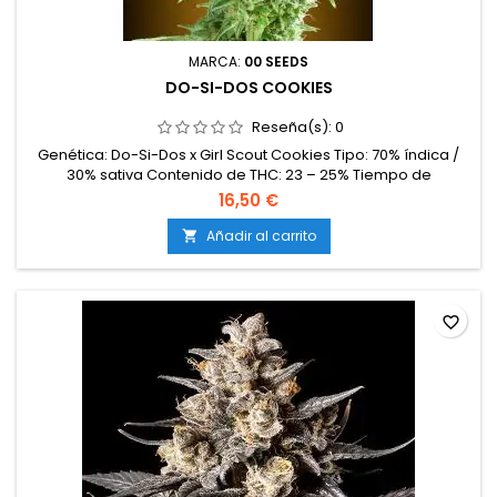
MARCA:
00 SEEDS
DO-SI-DOS COOKIES
Reseña(s):
0
Genética: Do-Si-Dos x Girl Scout Cookies Tipo: 70% índica /
30% sativa Contenido de THC: 23 – 25% Tiempo de
floración: 8 – 9 semanas en interior Producción en
16,50 €
interior: 500 – 600 g/m² Producción en exterior: 700 – 950
g/planta Altura: 90 – 130 cm en interior; hasta 230 cm en
Añadir al carrito

exterior Aromas y sabores: Dulces y cremosos, con matices
de galleta, vainilla,...
favorite_border