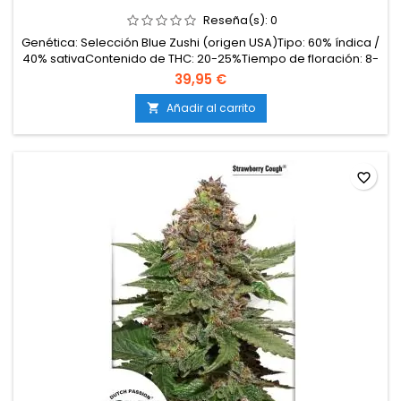
Reseña(s):
0
Genética: Selección Blue Zushi (origen USA)Tipo: 60% índica /
40% sativaContenido de THC: 20-25%Tiempo de floración: 8-
9 semanas en interiorProducción en interior: 500-600
39,95 €
g/m²Producción en exterior: 700-900 g/planta (lista a
principios de octubre)Altura: 100-140 cm en interior; hasta 180
Añadir al carrito

cm en exteriorAromas y sabores: Dulces,...
favorite_border