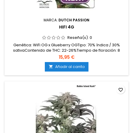
MARCA:
DUTCH PASSION
HIFI 4G
Reseña(s):
0
Genética: WiFi OG x Glueberry OGTipo: 70% índica / 30%
sativaContenido de THC: 22-26%Tiempo de floración: 8
semanas en interiorProducción en interior: 500-600
15,95 €
g/m²Producción en exterior: 700-1000 g/planta (lista a
principios de octubre)Altura: 100-140 cm en interior; hasta
Añadir al carrito

200 cm en exteriorAromas y sabores: Intensos y complejos,...
favorite_border