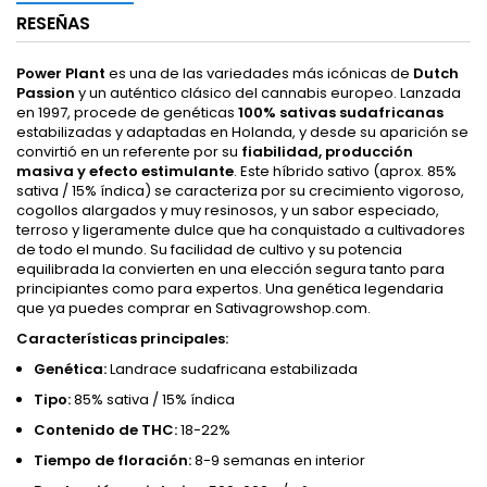
RESEÑAS
Power Plant
es una de las variedades más icónicas de
Dutch
Passion
y un auténtico clásico del cannabis europeo. Lanzada
en 1997, procede de genéticas
100% sativas sudafricanas
estabilizadas y adaptadas en Holanda, y desde su aparición se
convirtió en un referente por su
fiabilidad, producción
masiva y efecto estimulante
. Este híbrido sativo (aprox. 85%
sativa / 15% índica) se caracteriza por su crecimiento vigoroso,
cogollos alargados y muy resinosos, y un sabor especiado,
terroso y ligeramente dulce que ha conquistado a cultivadores
de todo el mundo. Su facilidad de cultivo y su potencia
equilibrada la convierten en una elección segura tanto para
principiantes como para expertos. Una genética legendaria
que ya puedes comprar en Sativagrowshop.com.
Características principales:
Genética:
Landrace sudafricana estabilizada
Tipo:
85% sativa / 15% índica
Contenido de THC:
18-22%
Tiempo de floración:
8-9 semanas en interior