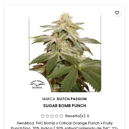
favorite_border
MARCA:
DUTCH PASSION
SUGAR BOMB PUNCH
Reseña(s):
0
Genética: THC Bomb x Critical Orange Punch x Fruity
PunchTipo: 70% índica / 30% sativaContenido de THC: 22-