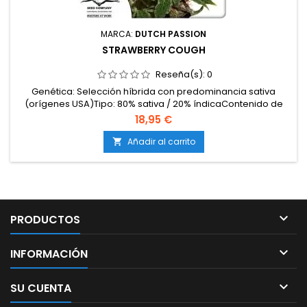
MARCA:
DUTCH PASSION
STRAWBERRY COUGH
Reseña(s):
0
Genética: Selección híbrida con predominancia sativa
(orígenes USA)Tipo: 80% sativa / 20% índicaContenido de
THC: 18-20%Tiempo de floración: 9 semanas en
18,95 €
interiorProducción en interior: 450-500 g/m²Producción en
exterior: 600-800 g/planta (lista a principios de
Añadir al carrito

octubre)Altura: 100-150 cm en interior; hasta 200-250 cm en
exterior...

PRODUCTOS

INFORMACIÓN

SU CUENTA