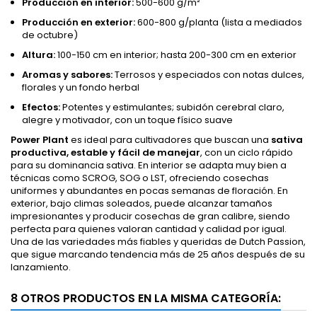
Producción en interior:
500-600 g/m²
Producción en exterior:
600-800 g/planta (lista a mediados
de octubre)
Altura:
100-150 cm en interior; hasta 200-300 cm en exterior
Aromas y sabores:
Terrosos y especiados con notas dulces,
florales y un fondo herbal
Efectos:
Potentes y estimulantes; subidón cerebral claro,
alegre y motivador, con un toque físico suave
Power Plant
es ideal para cultivadores que buscan una
sativa
productiva, estable y fácil de manejar
, con un ciclo rápido
para su dominancia sativa. En interior se adapta muy bien a
técnicas como SCROG, SOG o LST, ofreciendo cosechas
uniformes y abundantes en pocas semanas de floración. En
exterior, bajo climas soleados, puede alcanzar tamaños
impresionantes y producir cosechas de gran calibre, siendo
perfecta para quienes valoran cantidad y calidad por igual.
Una de las variedades más fiables y queridas de Dutch Passion,
que sigue marcando tendencia más de 25 años después de su
lanzamiento.
8 OTROS PRODUCTOS EN LA MISMA CATEGORÍA: