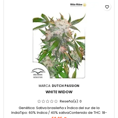
favorite_border
MARCA:
DUTCH PASSION
WHITE WIDOW
Reseña(s):
0
Genética: Sativa brasileña x Índica del sur de la
IndiaTipo: 60% índica / 40% sativaContenido de THC: 18-
22%Tiempo de floración: 8-9 semanas en interiorProducción