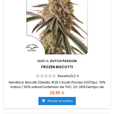
MARCA:
DUTCH PASSION
FROZEN BISCOTTI
Reseña(s):
0
Genética: Biscotti (Gelato #25 x South Florida OG)Tipo: 70%
índica / 30% sativaContenido de THC: 22-26%Tiempo de
floración: 8-9 semanas en interiorProducción en
29,95 €
interior: 500-600 g/m²Producción en exterior: 700-900
g/planta (lista a principios de octubre)Altura: 100-140 cm en
Añadir al carrito

interior; hasta 200 cm en exteriorAromas y sabores:...