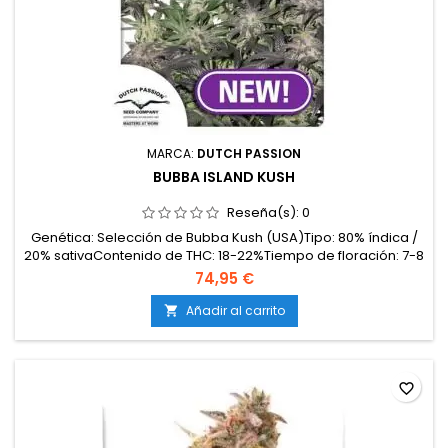
MARCA:
DUTCH PASSION
BUBBA ISLAND KUSH
Reseña(s):
0
Genética: Selección de Bubba Kush (USA)Tipo: 80% índica /
20% sativaContenido de THC: 18-22%Tiempo de floración: 7-8
semanas en interiorProducción en interior: 400-500
74,95 €
g/m²Producción en exterior: 600-800 g/planta (lista a finales
de septiembre)Altura: 80-120 cm en interior; hasta 160 cm en
Añadir al carrito

exteriorAromas y sabores: Terrosos y...
favorite_border