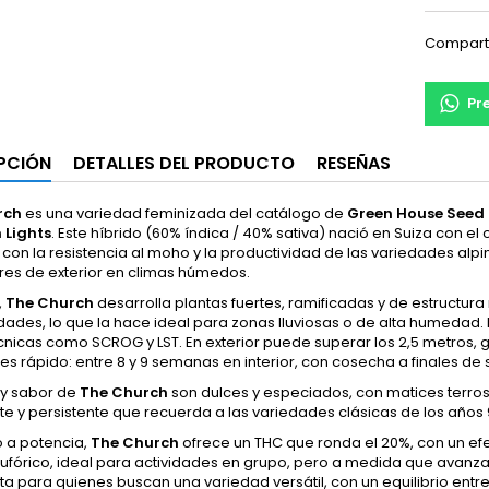
Compart
Pr
PCIÓN
DETALLES DEL PRODUCTO
RESEÑAS
rch
es una variedad feminizada del catálogo de
Green House Seed 
 Lights
. Este híbrido (60% índica / 40% sativa) nació en Suiza con el
 con la resistencia al moho y la productividad de las variedades al
res de exterior en climas húmedos.
,
The Church
desarrolla plantas fuertes, ramificadas y de estructura
des, lo que la hace ideal para zonas lluviosas o de alta humedad. E
écnicas como SCROG y LST. En exterior puede superar los 2,5 metros
 es rápido: entre 8 y 9 semanas en interior, con cosecha a finales de
 y sabor de
The Church
son dulces y especiados, con matices terro
e y persistente que recuerda a las variedades clásicas de los años 
o a potencia,
The Church
ofrece un THC que ronda el 20%, con un efec
eufórico, ideal para actividades en grupo, pero a medida que avanza
ta para quienes buscan una variedad versátil, con un equilibrio entre 