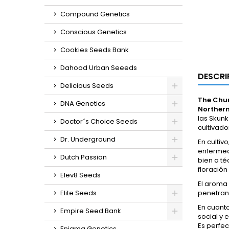
Compound Genetics
Conscious Genetics
Cookies Seeds Bank
Dahood Urban Seeeds
DESCRI
Delicious Seeds
The Chu
DNA Genetics
Northern
las Skunk
Doctor´s Choice Seeds
cultivado
Dr. Underground
En cultivo
enfermeda
Dutch Passion
bien a t
floración
Elev8 Seeds
El aroma
Elite Seeds
penetrant
En cuant
Empire Seed Bank
social y 
Es perfec
Enigma Genetics