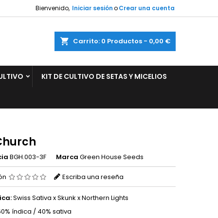
Bienvenido,
Iniciar sesión
o
Crear una cuenta
×
×
×
ar
Carrito
0
Productos -
0,00 €
ULTIVO
KIT DE CULTIVO DE SETAS Y MICELIOS
n
s
Church
cia
BGH.003-3F
Marca
Green House Seeds
ión
Escriba una reseña
ica:
Swiss Sativa x Skunk x Northern Lights
0% índica / 40% sativa