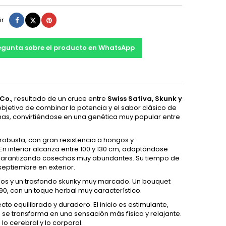
Compartir
Tuitear
Pinterest
ir
egunta sobre el producto en WhatsApp
Co.
, resultado de un cruce entre
Swiss Sativa, Skunk y
 objetivo de combinar la potencia y el sabor clásico de
pinas, convirtiéndose en una genética muy popular entre
 robusta, con gran resistencia a hongos y
n interior alcanza entre 100 y 130 cm, adaptándose
, garantizando cosechas muy abundantes. Su tiempo de
 septiembre en exterior.
sos y un trasfondo skunky muy marcado. Un bouquet
90, con un toque herbal muy característico.
to equilibrado y duradero. El inicio es estimulante,
 se transforma en una sensación más física y relajante.
lo cerebral y lo corporal.