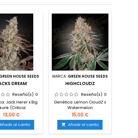
GREEN HOUSE SEEDS
MARCA:
GREEN HOUSE SEEDS
ACKS DREAM
HIGHCLOUDZ
Reseña(s):
0
Reseña(s):
0
a: Jack Herer x Big
Genética: Lemon CloudZ x
kunk (Critical
Watermelon
Tipo: 60% índica /
ZkittlezTipo: 60% índica /
13,00 €
15,00 €
ativaContenido de
40% sativaContenido de
18-22%Tiempo de
THC: 22-26%Tiempo de
Añadir al carrito
Añadir al carrito

ón: 8-9 semanas en
floración: 8-9 semanas en
riorProducción en
interiorProducción en