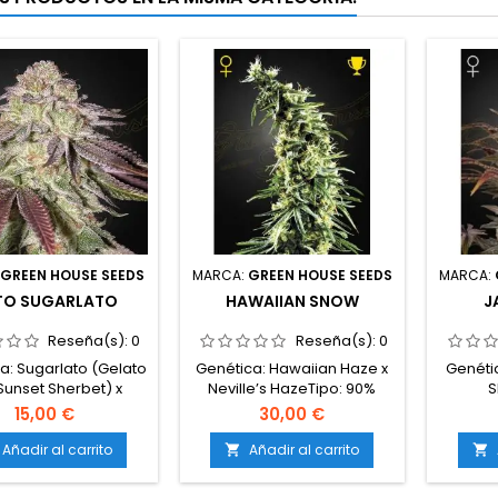
:
GREEN HOUSE SEEDS
MARCA:
GREEN HOUSE SEEDS
MARCA:
TO SUGARLATO
HAWAIIAN SNOW
J
Reseña(s):
0
Reseña(s):
0
a: Sugarlato (Gelato
Genética: Hawaiian Haze x
Genétic
 Sunset Sherbet) x
Neville’s HazeTipo: 90%
S
isTipo: 65% índica /
sativa / 10%
Mass)
15,00 €
30,00 €
5% sativa / 10%
índicaContenido de
40% s
ralisContenido de
THC: 21-23%Tiempo de
THC: 
Añadir al carrito
Añadir al carrito


C: 20-23%Ciclo
floración: 12 semanas en
floraci
eto: 9-10 semanas
interiorProducción en
inte