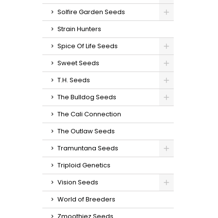
Solfire Garden Seeds
Strain Hunters
Spice Of Life Seeds
Sweet Seeds
T.H. Seeds
The Bulldog Seeds
The Cali Connection
The Outlaw Seeds
Tramuntana Seeds
Triploid Genetics
Vision Seeds
World of Breeders
Zmoothiez Seeds