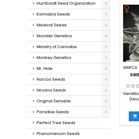
Humboldt Seed Organization
germin
in
Kannabia Seeds
g/m
Medical Seeds
e
g/plan
Monster Genetics
en inter
en 
Ministry of Cannabis
Monkey Genetics
MARCA
Mr. Hide
SWE
Narcos Seeds
Nirvana Seeds
Genétic
(Hin
Original Sensible
sat
Paradise Seeds
THC: H

florac
Perfect Tree Seeds
inte
in
Phenomenom Seeds
g/m