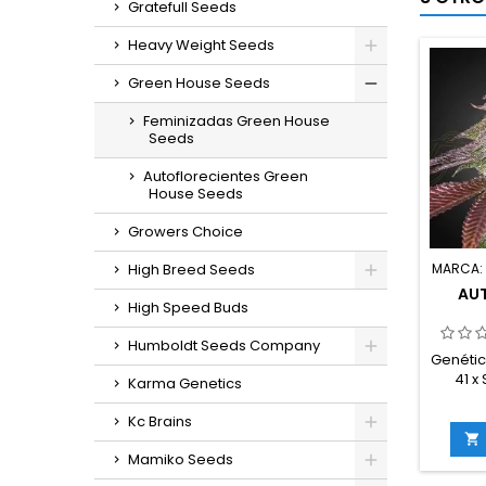
Gratefull Seeds
Heavy Weight Seeds
Green House Seeds
Feminizadas Green House
Seeds
Autoflorecientes Green
House Seeds
Growers Choice
MARCA
High Breed Seeds
AU
High Speed Buds
Humboldt Seeds Company
Genétic
41 x
Karma Genetics
Ruderal
2
Kc Brains
rude

TH
Mamiko Seeds
compl