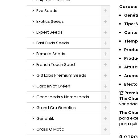
Caracter
Eva Seeds
Genéti
Exotics Seeds
Tipo:
6
Expert Seeds
Conte
Tiempo
Fast Buds Seeds
Produc
Female Seeds
Produc
French Touch Seed
Altura
G13 Labs Premium Seeds
Aroma
Efecto
Garden of Green
🏆
Premi
Geneseeds y Nemeseeds
The Chu
variedad
Grand Cru Genetics
The Chu
para exte
Genehtik
para qui
Grass O Matic
8 OTRO