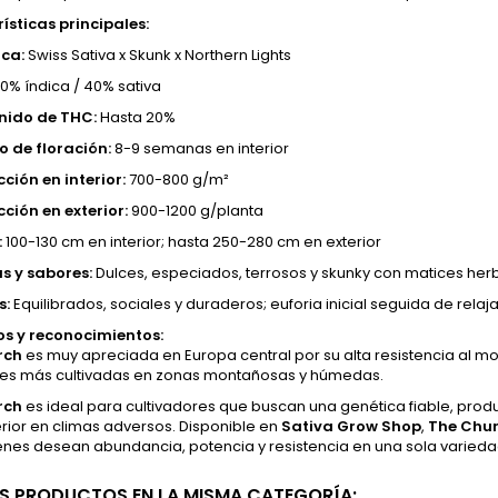
ísticas principales:
ca:
Swiss Sativa x Skunk x Northern Lights
0% índica / 40% sativa
nido de THC:
Hasta 20%
 de floración:
8-9 semanas en interior
ción en interior:
700-800 g/m²
ción en exterior:
900-1200 g/planta
:
100-130 cm en interior; hasta 250-280 cm en exterior
s y sabores:
Dulces, especiados, terrosos y skunky con matices her
s:
Equilibrados, sociales y duraderos; euforia inicial seguida de relaja
os y reconocimientos:
rch
es muy apreciada en Europa central por su alta resistencia al mo
es más cultivadas en zonas montañosas y húmedas.
rch
es ideal para cultivadores que buscan una genética fiable, produc
rior en climas adversos. Disponible en
Sativa Grow Shop
,
The Chur
enes desean abundancia, potencia y resistencia en una sola varieda
S PRODUCTOS EN LA MISMA CATEGORÍA: