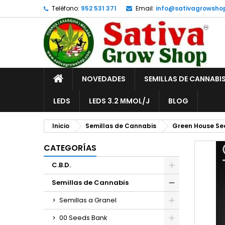
Teléfono:
952 531 371
Email:
info@sativagrowsho
A
C
I
add_circle_outline
De
No
INICIO
NOVEDADES
SEMILLAS DE CANNABI
LEDS
LEDS 3.2 ΜMOL/J
BLOG
Inicio
Semillas de Cannabis
Green House Se
CATEGORÍAS
C.B.D.
Semillas de Cannabis
Semillas a Granel
00 Seeds Bank