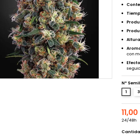
Conte
Tiemp
Produc
Produc
Altura
Aroma
con ma
Efecto
seguid
Nº Semil
1
3
11,00
24/48h
Cantid