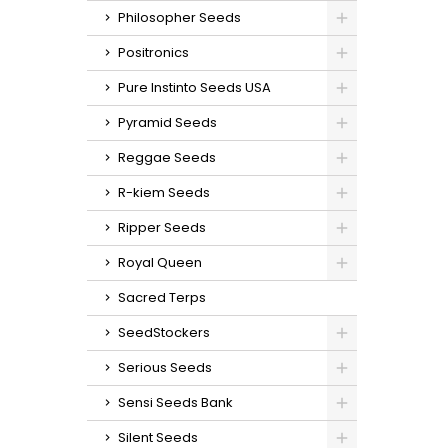
ex
Philosopher Seeds
g/plan
en int
Positronics
cm en
Pure Instinto Seeds USA
sabores
y ter
Pyramid Seeds
Reggae Seeds
R-kiem Seeds
Ripper Seeds
Royal Queen
Sacred Terps
SeedStockers
Serious Seeds
Sensi Seeds Bank
Silent Seeds