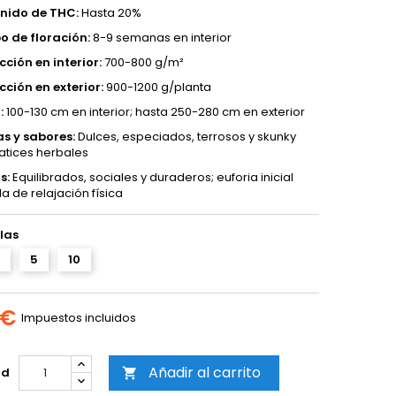
nido de THC:
Hasta 20%
o de floración:
8-9 semanas en interior
ción en interior:
700-800 g/m²
ción en exterior:
900-1200 g/planta
:
100-130 cm en interior; hasta 250-280 cm en exterior
s y sabores:
Dulces, especiados, terrosos y skunky
tices herbales
s:
Equilibrados, sociales y duraderos; euforia inicial
a de relajación física
las
5
10
 €
Impuestos incluidos
Añadir al carrito
ad
