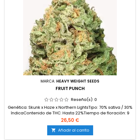
MARCA:
HEAVY WEIGHT SEEDS
FRUIT PUNCH
Reseña(s):
0
Genética: Skunk x Haze x Northern LightsTipo: 70% sativa / 30%
índicaContenido de THC: Hasta 22%Tiempo de floración: 9
semanas en interiorProducción en interior: 600-700
26,50 €
g/m²Producción en exterior: 1000-1200 g/plantaAltura: 120-
150 cm en interior; hasta 250-280 cm en exteriorAromas y
Añadir al carrito

sabores: Dulces y tropicales, con notas de piña,...