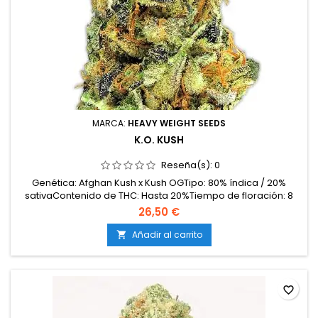
MARCA:
HEAVY WEIGHT SEEDS
K.O. KUSH
Reseña(s):
0
Genética: Afghan Kush x Kush OGTipo: 80% índica / 20%
sativaContenido de THC: Hasta 20%Tiempo de floración: 8
semanas en interiorProducción en interior: 500-550
26,50 €
g/m²Producción en exterior: 800-1000 g/plantaAltura: 80-120
cm en interior; hasta 200 cm en exteriorAromas y
Añadir al carrito

sabores: Terrosos, especiados, dulces y
almizcladosEfectos:...
favorite_border