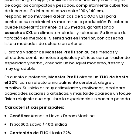
de cogollos compactos y pesados, completamente cubiertos
de tricomas. En interior alcanza entre 100 y 140 cm,
respondiendo muy bien a técnicas de SCROG y LST para
controlar su crecimiento y maximizar la producción. En exterior
puede superar fácilmente los 2,5 metros, garantizando
cosechas XXL
en climas templados y soleados. Su tiempo de
floración es medio:
8-9 semanas en interior
, con cosecha
lista a mediados de octubre en exterior.
El aroma y sabor de
Monster Profit
son dulces, frescos y
afrutados: combina notas tropicales y cítricas con un trasfondo
especiado y herbal, creando un bouquet moderno, fresco y
muy agradable.
En cuanto a potencia,
Monster Profit
ofrece un
THC de hasta
el 22%
, con un efecto principalmente cerebral, alegre y
creativo. Su inicio es muy estimulante y motivador, ideal para
actividades sociales o artísticas, y más tarde aparece un toque
físico relajante que equilibra la experiencia sin hacerla pesada.
Características principales:
Genética:
Amnesia Haze x Dream Machine
Tipo:
60% sativa / 40% índica
Contenido de THC:
Hasta 22%