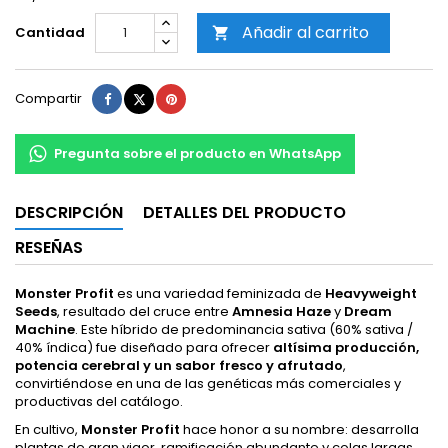
Añadir al carrito
Cantidad

Compartir
Tuitear
Pinterest
Compartir
Pregunta sobre el producto en WhatsApp
DESCRIPCIÓN
DETALLES DEL PRODUCTO
RESEÑAS
Monster Profit
es una variedad feminizada de
Heavyweight
Seeds
, resultado del cruce entre
Amnesia Haze
y
Dream
Machine
. Este híbrido de predominancia sativa (60% sativa /
40% índica) fue diseñado para ofrecer
altísima producción,
potencia cerebral y un sabor fresco y afrutado
,
convirtiéndose en una de las genéticas más comerciales y
productivas del catálogo.
En cultivo,
Monster Profit
hace honor a su nombre: desarrolla
plantas de gran vigor, ramificación abundante y colas largas