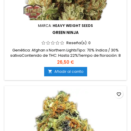
MARCA:
HEAVY WEIGHT SEEDS
GREEN NINJA
Reseña(s):
0
Genética: Afghan x Northern LightsTipo: 70% índica / 30%
sativaContenido de THC: Hasta 22%Tiempo de floración: 8
semanas en interiorProducción en interior: 500-600
26,50 €
g/m²Producción en exterior: 900-1000 g/plantaAltura: 80-120
cm en interior; hasta 200 cm en exteriorAromas y
Añadir al carrito

sabores: Terrosos, especiados y almizclados, con notas
dulces...
favorite_border