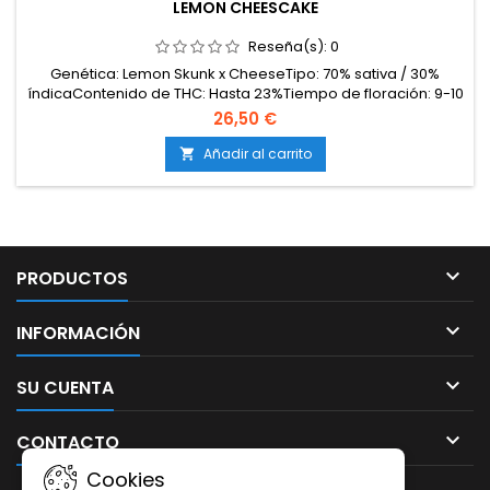
LEMON CHEESCAKE
Reseña(s):
0
Genética: Lemon Skunk x CheeseTipo: 70% sativa / 30%
índicaContenido de THC: Hasta 23%Tiempo de floración: 9-10
semanas en interiorProducción en interior: 600
26,50 €
g/m²Producción en exterior: 1000 g/plantaAltura: 100-140 cm
en interior; hasta 250-280 cm en exteriorAromas y
Añadir al carrito

sabores: Cítricos (limón fresco), cremosos, terrosos y...

PRODUCTOS

INFORMACIÓN

SU CUENTA

CONTACTO
Cookies