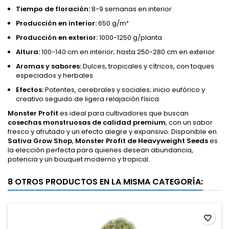
Tiempo de floración:
8-9 semanas en interior
Producción en interior:
650 g/m²
Producción en exterior:
1000-1250 g/planta
Altura:
100-140 cm en interior; hasta 250-280 cm en exterior
Aromas y sabores:
Dulces, tropicales y cítricos, con toques
especiados y herbales
Efectos:
Potentes, cerebrales y sociales; inicio eufórico y
creativo seguido de ligera relajación física
Monster Profit
es ideal para cultivadores que buscan
cosechas monstruosas de calidad premium
, con un sabor
fresco y afrutado y un efecto alegre y expansivo. Disponible en
Sativa Grow Shop
,
Monster Profit de Heavyweight Seeds
es
la elección perfecta para quienes desean abundancia,
potencia y un bouquet moderno y tropical.
8 OTROS PRODUCTOS EN LA MISMA CATEGORÍA:
favorite_border