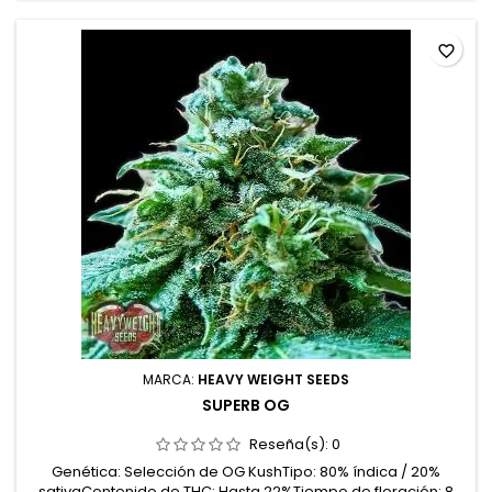
favorite_border
MARCA:
HEAVY WEIGHT SEEDS
SUPERB OG
Reseña(s):
0
Genética: Selección de OG KushTipo: 80% índica / 20%
sativaContenido de THC: Hasta 22%Tiempo de floración: 8