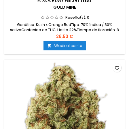
MARCA:
HEAVY WEIGHT SEEDS
GOLD MINE
Reseña(s):
0
Genética: Kush x Orange BudTipo: 70% índica / 30%
sativaContenido de THC: Hasta 22%Tiempo de floración: 8
semanas en interiorProducción en interior: 500-600
26,50 €
g/m²Producción en exterior: 900-1000 g/plantaAltura: 80-120
cm en interior; hasta 200 cm en exteriorAromas y
Añadir al carrito

sabores: Cítricos dulces con notas terrosas y
especiadasEfectos:...
favorite_border