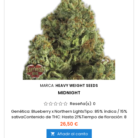
MARCA:
HEAVY WEIGHT SEEDS
MIDNIGHT
Reseña(s):
0
Genética: Blueberry x Northern LightsTipo: 85% índica / 15%
sativaContenido de THC: Hasta 21%Tiempo de floración: 8
semanas en interiorProducción en interior: 500-550
26,50 €
g/m²Producción en exterior: 800-1000 g/plantaAltura: 80-110
cm en interior; hasta 200 cm en exteriorAromas y
Añadir al carrito
