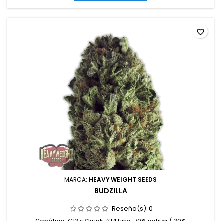
sabores: Dulces y afrutados (frutos del bosque), con...
favorite_border
MARCA:
HEAVY WEIGHT SEEDS
BUDZILLA
Reseña(s):
0
Genética: G13 x Skunk #14Tipo: 70% sativa / 30%