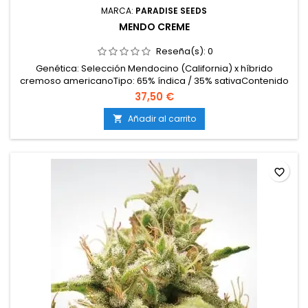
MARCA:
PARADISE SEEDS
MENDO CREME
Reseña(s):
0
Genética: Selección Mendocino (California) x híbrido
cremoso americanoTipo: 65% índica / 35% sativaContenido
de THC: 19-21%Tiempo de floración: 8-9 semanas en
37,50 €
interiorProducción en interior: 450-500 g/m²Producción en
exterior: 700-800 g/plantaAltura: 80-110 cm en interior; hasta
Añadir al carrito

200 cm en exteriorAromas y sabores: Dulces y cremosos;...
favorite_border