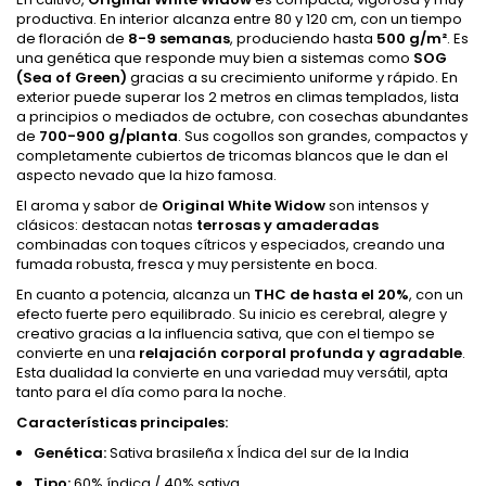
productiva. En interior alcanza entre 80 y 120 cm, con un tiempo
de floración de
8-9 semanas
, produciendo hasta
500 g/m²
. Es
una genética que responde muy bien a sistemas como
SOG
(Sea of Green)
gracias a su crecimiento uniforme y rápido. En
exterior puede superar los 2 metros en climas templados, lista
a principios o mediados de octubre, con cosechas abundantes
de
700-900 g/planta
. Sus cogollos son grandes, compactos y
completamente cubiertos de tricomas blancos que le dan el
aspecto nevado que la hizo famosa.
El aroma y sabor de
Original White Widow
son intensos y
clásicos: destacan notas
terrosas y amaderadas
combinadas con toques cítricos y especiados, creando una
fumada robusta, fresca y muy persistente en boca.
En cuanto a potencia, alcanza un
THC de hasta el 20%
, con un
efecto fuerte pero equilibrado. Su inicio es cerebral, alegre y
creativo gracias a la influencia sativa, que con el tiempo se
convierte en una
relajación corporal profunda y agradable
.
Esta dualidad la convierte en una variedad muy versátil, apta
tanto para el día como para la noche.
Características principales:
Genética:
Sativa brasileña x Índica del sur de la India
Tipo:
60% índica / 40% sativa