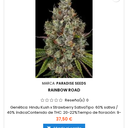
MARCA:
PARADISE SEEDS
RAINBOW ROAD
Reseña(s):
0
Genética: Hindu Kush x Strawberry SativaTipo: 60% sativa /
40% índicaContenido de THC: 20-22%Tiempo de floración: 9-
10 semanas en interiorProducción en interior: 500-600
37,50 €
g/m²Producción en exterior: 800-900 g/plantaAltura: 100-140
cm en interior; hasta 250-280 cm en exteriorAromas y