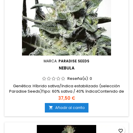
MARCA:
PARADISE SEEDS
NEBULA
Reseña(s):
0
Genética: Híbrido sativa/índica estabilizado (selección
Paradise Seeds)Tipo: 60% sativa / 40% índicaContenido de
THC: 18-20%Tiempo de floración: 9-10 semanas en
37,50 €
interiorProducción en interior: 450-500 g/m²Producción en
exterior: 700-1000 g/plantaAltura: 100-130 cm en interior;
Añadir al carrito

hasta 250-280 cm en exteriorAromas y sabores: Dulces y...
favorite_border