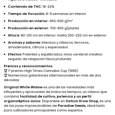
Contenido de THC:
18-20%
Tiempo de floración:
8-9 semanas en interior
Producción en interior:
450-500 g/m²
Producción en exterior:
700-900 g/planta
Altura:
80-120 cm en interior; hasta 200-220 cm en exterior
Aromas y sabores:
Intensos y clásicos; terrosos,
amaderados, cítricos y especiados
Efectos:
Potentes y equilibrados; inicio cerebral creativo
seguido de relajación física profunda
Premios y reconocimientos:
🏆 1º premio High Times Cannabis Cup (1995)
🏆 Numerosos galardones internacionales en más de dos
décadas
Original White Widow
es una de las variedades más
influyentes y apreciadas de todos los tiempos, un clásico que
combina
facilidad de cultivo, potencia y un perfil
organoléptico único
. Disponible en
Sativa Grow Shop
, es una
de las joyas imprescindibles de
Paradise Seeds
, ideal tanto
para cultivadores principiantes como expertos.