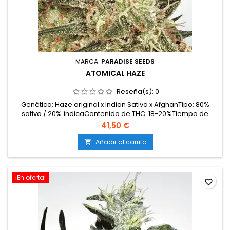
MARCA:
PARADISE SEEDS
ATOMICAL HAZE
Reseña(s):
0
Genética: Haze original x Indian Sativa x AfghanTipo: 80%
sativa / 20% índicaContenido de THC: 18-20%Tiempo de
floración: 9 semanas en interiorProducción en interior: 450-
41,50 €
500 g/m²Producción en exterior: 800-900 g/plantaAltura: 100-
130 cm en interior; hasta 250-300 cm en exteriorAromas y
Añadir al carrito

sabores: Frescos, cítricos y tropicales, con...
¡En oferta!
favorite_border