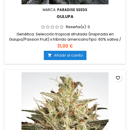
MARCA:
PARADISE SEEDS
GULUPA
Reseña(s):
0
Genética: Selección tropical afrutada (inspirada en
Gulupa/Passion Fruit) x híbrido americanoTipo: 60% sativa /
40% índicaContenido de THC: 19-21%Tiempo de floración: 9-
31,00 €
10 semanas en interiorProducción en interior: 450-500
g/m²Producción en exterior: 700-800 g/plantaAltura: 90-130
Añadir al carrito

cm en interior; hasta 220 cm en exteriorAromas y...
favorite_border