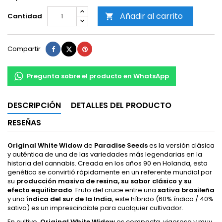
Añadir al carrito
Cantidad

Compartir
Tuitear
Pinterest
Compartir
Pregunta sobre el producto en WhatsApp
DESCRIPCIÓN
DETALLES DEL PRODUCTO
RESEÑAS
Original White Widow
de
Paradise Seeds
es la versión clásica
y auténtica de una de las variedades más legendarias en la
historia del cannabis. Creada en los años 90 en Holanda, esta
genética se convirtió rápidamente en un referente mundial por
su
producción masiva de resina, su sabor clásico y su
efecto equilibrado
. Fruto del cruce entre una
sativa brasileña
y una
índica del sur de la India
, este híbrido (60% índica / 40%
sativa) es un imprescindible para cualquier cultivador.
En cultivo,
Original White Widow
es compacta, vigorosa y muy