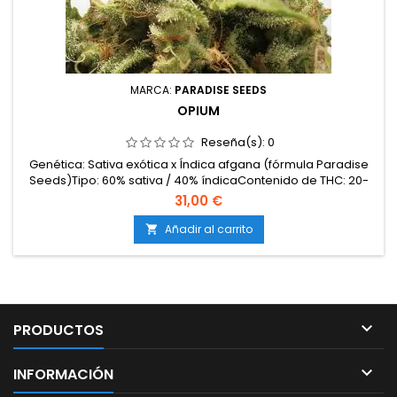
MARCA:
PARADISE SEEDS
OPIUM
Reseña(s):
0
Genética: Sativa exótica x Índica afgana (fórmula Paradise
Seeds)Tipo: 60% sativa / 40% índicaContenido de THC: 20-
22%Tiempo de floración: 8-9 semanas en interiorProducción
31,00 €
en interior: 550-600 g/m²Producción en exterior: 800-1000
g/plantaAltura: 100-130 cm en interior; hasta 250-280 cm en
Añadir al carrito

exteriorAromas y sabores: Dulces y...

PRODUCTOS

INFORMACIÓN