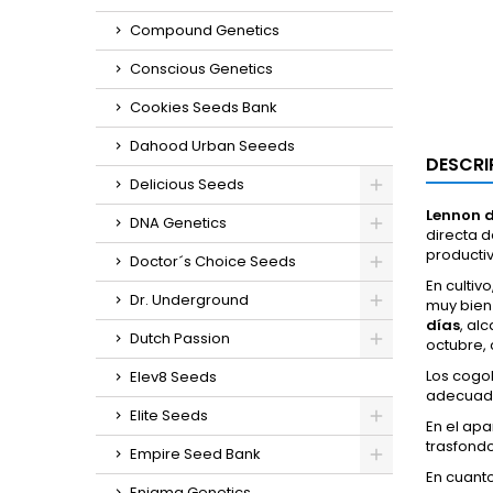
Compound Genetics
Conscious Genetics
Cookies Seeds Bank
Dahood Urban Seeeds
DESCRI
Delicious Seeds
Lennon 
DNA Genetics
directa 
productiv
Doctor´s Choice Seeds
En cultivo
Dr. Underground
muy bien
días
, al
Dutch Passion
octubre,
Los cogo
Elev8 Seeds
adecuado
Elite Seeds
En el ap
trasfondo
Empire Seed Bank
En cuant
Enigma Genetics