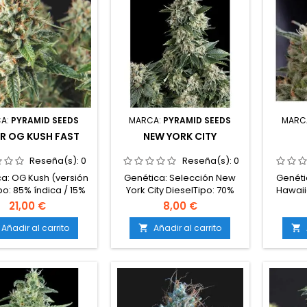
A:
PYRAMID SEEDS
MARCA:
PYRAMID SEEDS
MARC
R OG KUSH FAST
NEW YORK CITY
Reseña(s):
0
Reseña(s):
0
a: OG Kush (versión
Genética: Selección New
Genéti
po: 85% índica / 15%
York City DieselTipo: 70%
Hawaii
ivaContenido de
sativa / 30%
21,00 €
8,00 €
asta 24%Tiempo de
índicaContenido de
sativaCo
ción: 45–50 días en
THC: 20-22%Tiempo de
20
Añadir al carrito
Añadir al carrito


riorProducción en
floración: 75-80 días en
CBD:
terior: Hasta 500
interiorProducción en
florac
²Producción en
interior: 500-600
inte
erior: Hasta 900
g/m²Producción en
in
taAltura: 80–110 cm
exterior: 700-900
g/m
rior; hasta 180 cm en
g/plantaAltura: 90-130 cm
ex