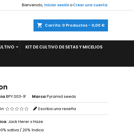
Bienvenido,
Iniciar sesión
o
Crear una cuenta
×
×
×
ar
Carrito
0
Productos -
0,00 €
ULTIVO
KIT DE CULTIVO DE SETAS Y MICELIOS
n
s
on
cia
BPY.003-1F
Marca
Pyramid seeds
ión
Escriba una reseña
ica:
Jack Herer x Haze
0% sativa / 20% índica