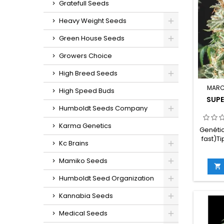
Gratefull Seeds
Heavy Weight Seeds
Green House Seeds
Growers Choice
High Breed Seeds
MARC
High Speed Buds
SUPE
Humboldt Seeds Company
Karma Genetics
Genétic
fast)Ti
Kc Brains
sat
THC: H
Mamiko Seeds
flora

inte
Humboldt Seed Organization
in
g/m
Kannabia Seeds
ext
g/plan
Medical Seeds
en inte