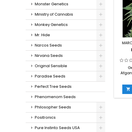
ex
Monster Genetics
sabo
ácido,
Ministry of Cannabis
Monkey Genetics
Mr. Hide
MARC
Narcos Seeds
Nirvana Seeds
Original Sensible
Ge
Afgan
Paradise Seeds
30% í
THC:
Perfect Tree Seeds
flora

inte
Phenomenom Seeds
in
g/m
Philosopher Seeds
ex
g/plan
Positronics
en int
cm en
Pure Instinto Seeds USA
sab