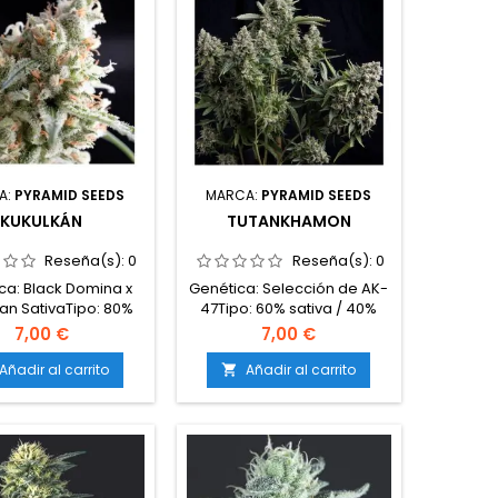
A:
PYRAMID SEEDS
MARCA:
PYRAMID SEEDS
KUKULKÁN
TUTANKHAMON
Reseña(s):
0
Reseña(s):
0
ca: Black Domina x
Genética: Selección de AK-
an SativaTipo: 80%
47Tipo: 60% sativa / 40%
índica / 20%
índicaContenido de
7,00 €
7,00 €
ntenido de THC: 18-
THC: 25-30%Tiempo de
%Contenido de
floración: 55-60 días en
Añadir al carrito
Añadir al carrito

 MedioTiempo de
interiorProducción en
ión: 55-60 días en
interior: 500-600
riorProducción en
g/m²Producción en
terior: 500-550
exterior: 700-900
²Producción en
g/plantaAltura: 80-110 cm en
terior: 700-800
interior; hasta 250 cm en