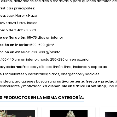
iurno, actividades sociales o creativas, y para quienes disfrutan de 
ísticas principales:
ca:
Jack Herer x Haze
0% sativa / 20% índica
nido de THC:
20-22%
 de floración:
65-75 días en interior
ción en interior:
500-600 g/m²
ción en exterior:
700-900 g/planta
:
100-140 cm en interior; hasta 250-280 cm en exterior
s y sabores:
Frescos y cítricos; limón, lima, incienso y especias
s:
Estimulantes y cerebrales; claros, energéticos y sociales
s ideal para quienes buscan una
sativa potente, fresca y product
 estimulante y motivador.
Ya disponible en Sativa Grow Shop
, una 
S PRODUCTOS EN LA MISMA CATEGORÍA: