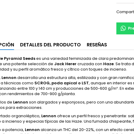
Compart
Pr
PCIÓN
DETALLES DEL PRODUCTO
RESEÑAS
de Pyramid Seeds
es una variedad feminizada de clara predominanci
de una potente selección de
Jack Herer
cruzada con
Haze
. Se trata
idad y su perfil aromático fresco y cítrico con toques de incienso.
,
Lennon
desarrolla una estructura alta, estilizada y con gran ramifica
 a técnicas como
SCROG, poda apical o LST
, aunque en interior e
canzando entre 100 y 140 cm y producciones de 500-600 g/m². En exte
 con rendimientos de 700-900 g/planta.
llos de
Lennon
son alargados y esponjosos, pero con una abundante 
s para extracciones.
artado organoléptico,
Lennon
ofrece un perfil fresco y penetrante: s
 a incienso y especias típicas de las Haze. Una fumada chispeante, 
o a potencia,
Lennon
alcanza un THC del 20-22%, con un efecto cerebr