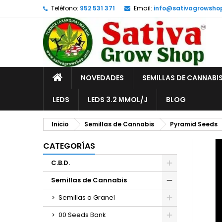
Teléfono:
952 531 371
Email:
info@sativagrowsho
A
C
I
add_circle_outline
De
No
INICIO
NOVEDADES
SEMILLAS DE CANNABI
LEDS
LEDS 3.2 ΜMOL/J
BLOG
Inicio
Semillas de Cannabis
Pyramid Seeds
CATEGORÍAS
C.B.D.
Semillas de Cannabis
Semillas a Granel
00 Seeds Bank