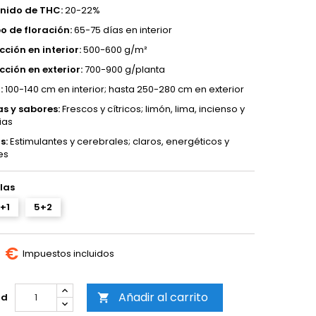
nido de THC:
20-22%
o de floración:
65-75 días en interior
ción en interior:
500-600 g/m²
ción en exterior:
700-900 g/planta
:
100-140 cm en interior; hasta 250-280 cm en exterior
s y sabores:
Frescos y cítricos; limón, lima, incienso y
ias
s:
Estimulantes y cerebrales; claros, energéticos y
es
las
+1
5+2
0 €
Impuestos incluidos
Añadir al carrito
ad
