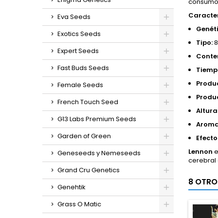
consumo d
Caracter
Eva Seeds
Genéti
Exotics Seeds
Tipo:
8
Expert Seeds
Conte
Fast Buds Seeds
Tiempo
Produc
Female Seeds
Produc
French Touch Seed
Altura
G13 Labs Premium Seeds
Aroma
Garden of Green
Efecto
Lennon
e
Geneseeds y Nemeseeds
cerebral
Grand Cru Genetics
8 OTRO
Genehtik
Grass O Matic