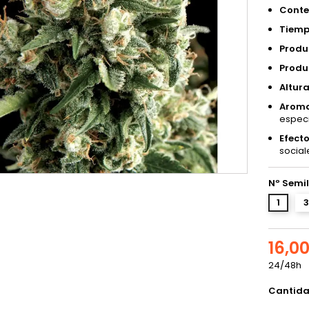
Conte
Tiemp
Produc
Produc
Altura
Aroma
espec
Efecto
social
Nº Semil
1
3
16,0
24/48h
Cantid