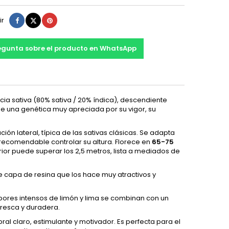
Compartir
Tuitear
Pinterest
ir
egunta sobre el producto en WhatsApp
a sativa (80% sativa / 20% índica), descendiente
 de una genética muy apreciada por su vigor, su
ción lateral, típica de las sativas clásicas. Se adapta
s recomendable controlar su altura. Florece en
65-75
rior puede superar los 2,5 metros, lista a mediados de
capa de resina que los hace muy atractivos y
abores intensos de limón y lima se combinan con un
fresca y duradera.
al claro, estimulante y motivador. Es perfecta para el