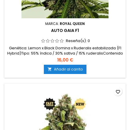
MARCA:
ROYAL QUEEN
AUTO GAIA F1
Reseña(s):
0
Genética: Lemon x Black Domina x Ruderalis estabilizada (F1
Hybrid)Tipo: 55% índica / 30% sativa / 15% ruderalisContenido
de THC: 20%Tiempo de cultivo: 9-10 semanas desde
16,00 €
germinaciónProducción en interior: 450-500
g/m²Producción en exterior: 100-120 g/plantaAltura: 55-75 cm
Añadir al carrito

en interior y exteriorAromas y sabores: Cítricos (limón,...
favorite_border