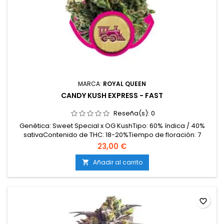
MARCA:
ROYAL QUEEN
CANDY KUSH EXPRESS - FAST
Reseña(s):
0
Genética: Sweet Special x OG KushTipo: 60% índica / 40%
sativaContenido de THC: 18-20%Tiempo de floración: 7
semanasProducción en interior: 475-525 g/m²Producción en
23,00 €
exterior: 450-500 g/plantaAltura: 80-130 cm en interior; hasta
200 cm en exteriorAromas y sabores: Dulces, afrutados
Añadir al carrito

(caramelo y cítricos) con fondo terroso y kush...
favorite_border