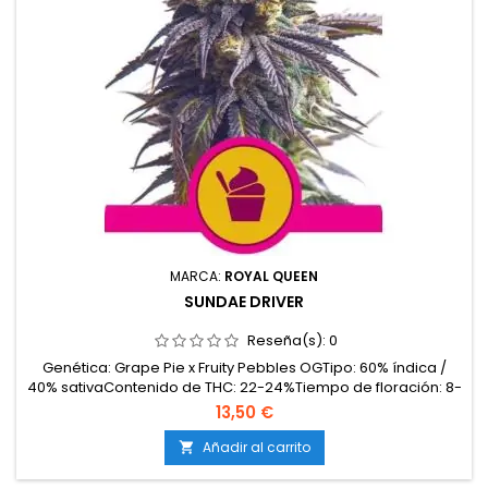
MARCA:
ROYAL QUEEN
SUNDAE DRIVER
Reseña(s):
0
Genética: Grape Pie x Fruity Pebbles OGTipo: 60% índica /
40% sativaContenido de THC: 22-24%Tiempo de floración: 8-
9 semanasProducción en interior: 450-500 g/m²Producción
13,50 €
en exterior: hasta 600 g/plantaAltura: 80-120 cm en interior;
hasta 200 cm en exteriorAromas y sabores: Dulces y
Añadir al carrito

afrutados (uva, frutos rojos, tropicales) con...