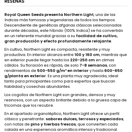
RESEÑAS
Royal Queen Seeds presenta Northern Light
, una de las
índicas más famosas y legendarias de todos los tiempos.
Descendiente de genéticas afganas clásicas seleccionadas
durante décadas, este híbrido (100% índica) se ha convertido
en un referente mundial gracias a su
facilidad de cultivo,
gran producción y efecto profundamente relajante
.
En cultivo, Northern Light es compacta, resistente y muy
productiva. En interior alcanza entre
100 y 160 cm
, mientras que
en exterior puede llegar hasta los
220-250 cm
en climas
cálidos. Su floración es rápida, de solo
7-8 semanas
, con
rendimientos de
500-550 g/m² en interior
y hasta
600-650
g/planta en exterior
. Es una planta muy agradecida, ideal
tanto para principiantes como para expertos que buscan
fiabilidad y cosechas abundantes.
Los cogollos de Northern Light son grandes, densos y muy
resinosos, con un aspecto brillante debido a la gruesa capa de
tricomas que los recubre.
En el apartado organoléptico, Northern Light ofrece un perfil
clásico y penetrante:
sabores dulces, terrosos y especiados
,
con notas de
pino y hierbas frescas
, que convierten cada
calada en una experiencia aromática intensa y tradicional.