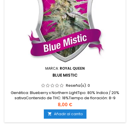
MARCA:
ROYAL QUEEN
BLUE MISTIC
Reseña(s):
0
Genética: Blueberry x Northern LightTipo: 80% índica / 20%
sativaContenido de THC: 18%Tiempo de floración: 8-9
semanasProducción en interior: 375-425 g/m²Producción en
8,00 €
exterior: 400-450 g/plantaAltura: 70-120 cm en interior; hasta
200 cm en exteriorAromas y sabores: Dulces y afrutados
Añadir al carrito

(arándanos, frutos del bosque), con fondo...