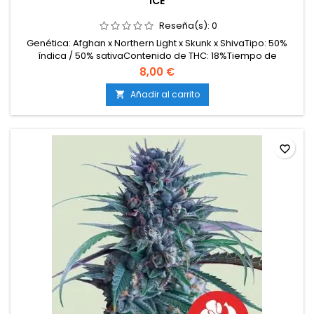
ICE
Reseña(s):
0
Genética: Afghan x Northern Light x Skunk x ShivaTipo: 50%
índica / 50% sativaContenido de THC: 18%Tiempo de
floración: 8-10 semanasProducción en interior: 450-500
8,00 €
g/m²Producción en exterior: hasta 550 g/plantaAltura: 80-120
cm en interior; hasta 200 cm en exteriorAromas y
Añadir al carrito

sabores: Terrosos, especiados, cítricos y herbales...
favorite_border