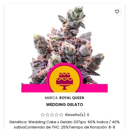
favorite_border
MARCA:
ROYAL QUEEN
WEDDING GELATO
Reseña(s):
0
Genética: Wedding Cake x Gelato 33Tipo: 60% índica / 40%
sativaContenido de THC: 25%Tiempo de floración: 8-9