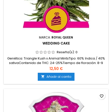
MARCA:
ROYAL QUEEN
WEDDING CAKE
Reseña(s):
0
Genética: Triangle Kush x Animal MintsTipo: 60% índica / 40%
sativaContenido de THC: 24-25%Tiempo de floración: 8-9
semanasProducción en interior: 500-600 g/m²Producción en
12,50 €
exterior: hasta 650 g/plantaAltura: 80-120 cm en interior;
hasta 200 cm en exteriorAromas y sabores: Dulces y
Añadir al carrito

cremosos (vainilla, repostería) con fondo terroso,...
favorite_border