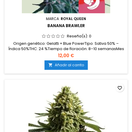
MARCA:
ROYAL QUEEN
BANANA BRAWLER
Reseña(s):
0
Origen genético: Gelatti × Blue PowerTipo: Sativa 50% –
Índica 50%THC: 24 %Tiempo de floración: 8–10 semanasMes
de cosecha: Principios de octubreCosecha en interior: 450–
12,00 €
500 g/m²Cosecha en exterior: 550–600 g/plantaAltura en
interior: 100–130 cmAltura en exterior: 150–190 cmEfecto:
Añadir al carrito

Creativo, energizante, eufórico, risas...
favorite_border