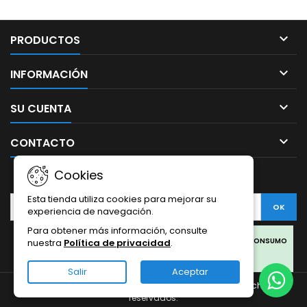

PRODUCTOS

INFORMACIÓN

SU CUENTA

CONTACTO
Cookies
BOLETÍN
Esta tienda utiliza cookies para mejorar su
experiencia de navegación.
Para obtener más información, consulte
Facebook
Twitter
Rss
Instagram
LinkedIn
LOS PRODUCTOS SON SOLO PARA COLECCIONISMO Y NO PARA CONSUMO
nuestra
Política de privacidad
.
HUMANO.
Salir
Aceptar
LOS PRODUCTOS DE CBD OFERTADOS EN ESTA WEB PROVIENEN DEL
© Copyright 2026 Sativa Grow Shop. Todos los derechos
CÁÑAMO.
reservados.