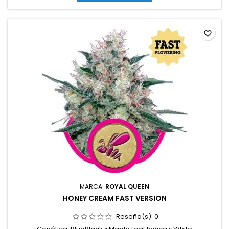
cremosos (vainilla, repostería) con fondo terroso,...
favorite_border
MARCA:
ROYAL QUEEN
HONEY CREAM FAST VERSION
Reseña(s):
0