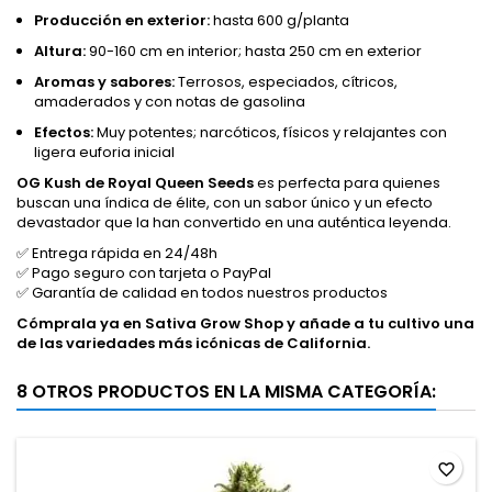
Producción en exterior:
hasta 600 g/planta
Altura:
90-160 cm en interior; hasta 250 cm en exterior
Aromas y sabores:
Terrosos, especiados, cítricos,
amaderados y con notas de gasolina
Efectos:
Muy potentes; narcóticos, físicos y relajantes con
ligera euforia inicial
OG Kush de Royal Queen Seeds
es perfecta para quienes
buscan una índica de élite, con un sabor único y un efecto
devastador que la han convertido en una auténtica leyenda.
✅ Entrega rápida en 24/48h
✅ Pago seguro con tarjeta o PayPal
✅ Garantía de calidad en todos nuestros productos
Cómprala ya en Sativa Grow Shop y añade a tu cultivo una
de las variedades más icónicas de California.
8 OTROS PRODUCTOS EN LA MISMA CATEGORÍA:
favorite_border