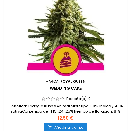
MARCA:
ROYAL QUEEN
WEDDING CAKE
Reseña(s):
0
Genética: Triangle Kush x Animal MintsTipo: 60% índica / 40%
sativaContenido de THC: 24-25%Tiempo de floración: 8-9
semanasProducción en interior: 500-600 g/m²Producción en
12,50 €
exterior: hasta 650 g/plantaAltura: 80-120 cm en interior;
hasta 200 cm en exteriorAromas y sabores: Dulces y
Añadir al carrito
