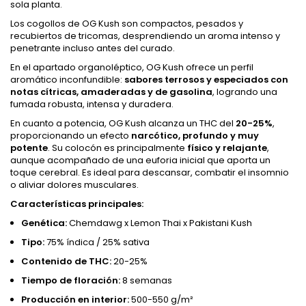
sola planta.
Los cogollos de OG Kush son compactos, pesados y
recubiertos de tricomas, desprendiendo un aroma intenso y
penetrante incluso antes del curado.
En el apartado organoléptico, OG Kush ofrece un perfil
aromático inconfundible:
sabores terrosos y especiados con
notas cítricas, amaderadas y de gasolina
, logrando una
fumada robusta, intensa y duradera.
En cuanto a potencia, OG Kush alcanza un THC del
20-25%
,
proporcionando un efecto
narcótico, profundo y muy
potente
. Su colocón es principalmente
físico y relajante
,
aunque acompañado de una euforia inicial que aporta un
toque cerebral. Es ideal para descansar, combatir el insomnio
o aliviar dolores musculares.
Características principales:
Genética:
Chemdawg x Lemon Thai x Pakistani Kush
Tipo:
75% índica / 25% sativa
Contenido de THC:
20-25%
Tiempo de floración:
8 semanas
Producción en interior:
500-550 g/m²