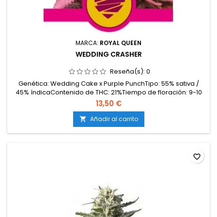
MARCA:
ROYAL QUEEN
WEDDING CRASHER
Reseña(s):
0
Genética: Wedding Cake x Purple PunchTipo: 55% sativa /
45% índicaContenido de THC: 21%Tiempo de floración: 9-10
semanasProducción en interior: 500-550 g/m²Producción en
13,50 €
exterior: hasta 600 g/plantaAltura: 90-130 cm en interior;
hasta 200 cm en exteriorAromas y sabores: Dulces y
Añadir al carrito

cremosos (vainilla, repostería) con notas afrutadas...
favorite_border