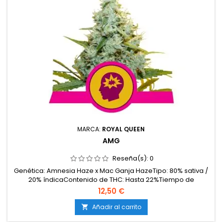
MARCA:
ROYAL QUEEN
AMG
Reseña(s):
0
Genética: Amnesia Haze x Mac Ganja HazeTipo: 80% sativa /
20% índicaContenido de THC: Hasta 22%Tiempo de
floración: 10-11 semanas en interiorProducción en
12,50 €
interior: 500-600 g/m²Producción en exterior: 700-800
g/plantaAltura: 80-120 cm en interior; hasta 200 cm en
Añadir al carrito

exteriorAromas y sabores: Especiados, pimienta, cítricos y un