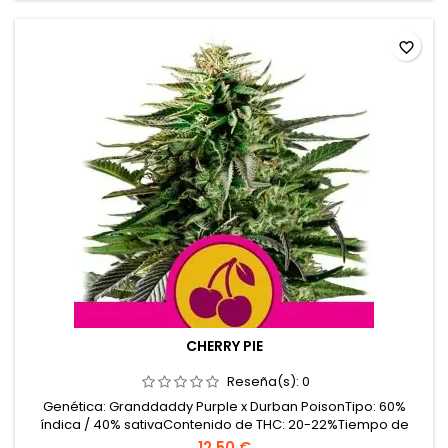
fondo...
favorite_border
CHERRY PIE
Reseña(s):
0
Genética: Granddaddy Purple x Durban PoisonTipo: 60%
índica / 40% sativaContenido de THC: 20-22%Tiempo de
floración: 8-9 semanasProducción en interior: 450-500
12,50 €