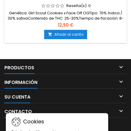
Reseña(s):
0
Genética: Girl Scout Cookies x Face Off OGTipo: 70% índica /
30% sativaContenido de THC: 25-30%Tiempo de floración: 8-
9 semanasProducción en interior: 500-600 g/m²Producción
12,50 €
en exterior: hasta 700 g/plantaAltura: 80-120 cm en interior;
hasta 200 cm en exteriorAromas y sabores: Dulces,
Añadir al carrito

cremosos (galleta, caramelo, cítricos) con fondo...

PRODUCTOS

INFORMACIÓN

SU CUENTA

CONTACTO
Cookies
BOLETÍN