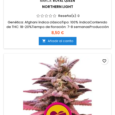
MARCA:
ROYAL QUEEN
NORTHERN LIGHT
Reseña(s):
0
Genética: Afghani índica clásicaTipo: 100% índicaContenido
de THC: 18-20%Tiempo de floración: 7-8 semanasProducción
en interior: 500-550 g/m²Producción en exterior: hasta 650
8,50 €
g/plantaAltura: 100-160 cm en interior; hasta 250 cm en
exteriorAromas y sabores: Dulces, terrosos, especiados con
Añadir al carrito

matices de pino y hierbasEfectos:...
favorite_border