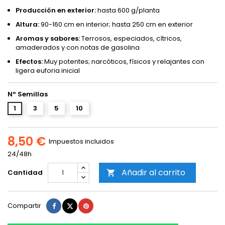
Producción en exterior:
hasta 600 g/planta
Altura:
90-160 cm en interior; hasta 250 cm en exterior
Aromas y sabores:
Terrosos, especiados, cítricos,
amaderados y con notas de gasolina
Efectos:
Muy potentes; narcóticos, físicos y relajantes con
ligera euforia inicial
Nº Semillas
1
3
5
10
8,50 €
Impuestos incluidos
24/48h
Añadir al carrito
Cantidad

Compartir
Tuitear
Pinterest
Compartir