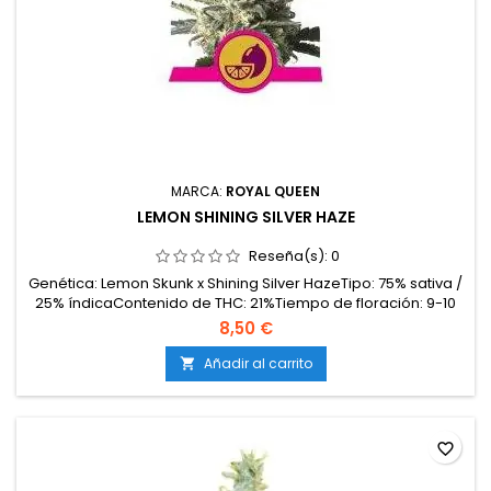
MARCA:
ROYAL QUEEN
LEMON SHINING SILVER HAZE
Reseña(s):
0
Genética: Lemon Skunk x Shining Silver HazeTipo: 75% sativa /
25% índicaContenido de THC: 21%Tiempo de floración: 9-10
semanasProducción en interior: 425-475 g/m²Producción en
8,50 €
exterior: hasta 650 g/plantaAltura: 80-130 cm en interior;
hasta 230 cm en exteriorAromas y sabores: Intensos cítricos
Añadir al carrito

(limón, lima), dulces, herbales y...
favorite_border