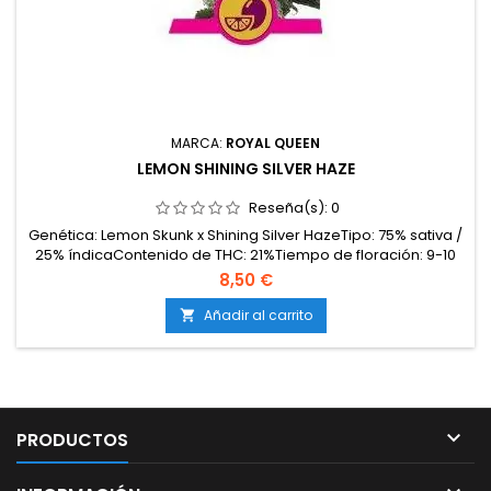
MARCA:
ROYAL QUEEN
LEMON SHINING SILVER HAZE
Reseña(s):
0
Genética: Lemon Skunk x Shining Silver HazeTipo: 75% sativa /
25% índicaContenido de THC: 21%Tiempo de floración: 9-10
semanasProducción en interior: 425-475 g/m²Producción en
8,50 €
exterior: hasta 650 g/plantaAltura: 80-130 cm en interior;
hasta 230 cm en exteriorAromas y sabores: Intensos cítricos
Añadir al carrito

(limón, lima), dulces, herbales y...

PRODUCTOS