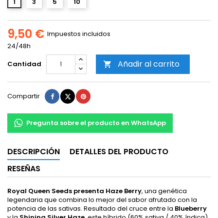
1
3
5
10
9,50 €
Impuestos incluidos
24/48h
Añadir al carrito
Cantidad

Compartir
Tuitear
Pinterest
Compartir
Pregunta sobre el producto en WhatsApp
DESCRIPCIÓN
DETALLES DEL PRODUCTO
RESEÑAS
Royal Queen Seeds presenta Haze Berry
, una genética
legendaria que combina lo mejor del sabor afrutado con la
potencia de las sativas. Resultado del cruce entre la
Blueberry
y la
Shining Silver Haze
, este híbrido (60% sativa / 40% índica)