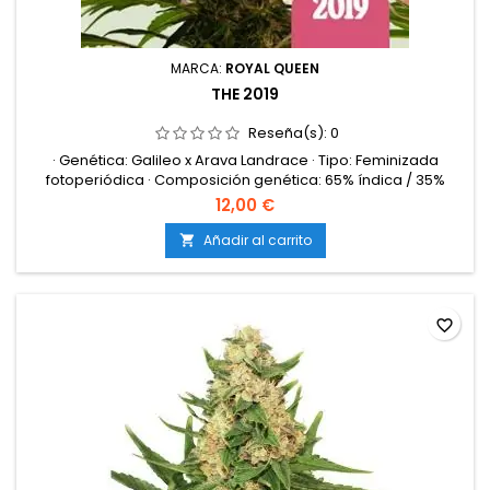
MARCA:
ROYAL QUEEN
THE 2019
Reseña(s):
0
· Genética: Galileo x Arava Landrace · Tipo: Feminizada
fotoperiódica · Composición genética: 65% índica / 35%
sativa · Contenido de THC: Hasta 25% · Contenido de CBD:
12,00 €
Bajo · Floración en interior: 60-65 días · Cosecha en exterior:
Finales de octubre · Producción en interior: 600-700 g/m² ·
Añadir al carrito

Producción en exterior: 650-750 g/planta · Altura en interior:...
favorite_border