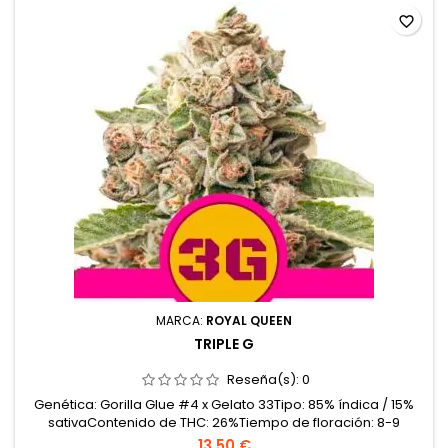
favorite_border
MARCA:
ROYAL QUEEN
TRIPLE G
Reseña(s):
0
Genética: Gorilla Glue #4 x Gelato 33Tipo: 85% índica / 15%
sativaContenido de THC: 26%Tiempo de floración: 8-9
semanasProducción en interior: 525-575 g/m²Producción en
13,50 €