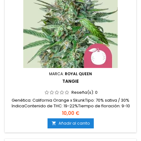
MARCA:
ROYAL QUEEN
TANGIE
Reseña(s):
0
Genética: California Orange x SkunkTipo: 70% sativa / 30%
índicaContenido de THC: 19-22%Tiempo de floración: 9-10
semanasProducción en interior: 450-500 g/m²Producción en
10,00 €
exterior: hasta 600 g/plantaAltura: 90-140 cm en interior;
hasta 200 cm en exteriorAromas y sabores: Intensos cítricos
Añadir al carrito

(mandarina, naranja, limón) con notas...