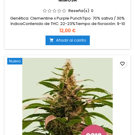
MIMOSA
Reseña(s):
0
Genética: Clementine x Purple PunchTipo: 70% sativa / 30%
índicaContenido de THC: 22-23%Tiempo de floración: 9-10
semanasProducción en interior: 500-550 g/m²Producción en
12,00 €
exterior: hasta 650 g/plantaAltura: 80-130 cm en interior;
hasta 180 cm en exteriorAromas y sabores: Cítricos (naranja,
Añadir al carrito

mandarina), dulces y afrutados con fondo...
Nuevo
favorite_border