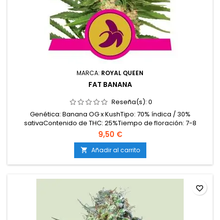
MARCA:
ROYAL QUEEN
FAT BANANA
Reseña(s):
0
Genética: Banana OG x KushTipo: 70% índica / 30%
sativaContenido de THC: 25%Tiempo de floración: 7-8
semanasProducción en interior: 350-400 g/m²Producción en
9,50 €
exterior: 450-500 g/plantaAltura: 80-140 cm en interior; hasta
200 cm en exteriorAromas y sabores: Dulces, afrutados
Añadir al carrito

(plátano maduro, frutas tropicales), con notas cítricas y...
favorite_border