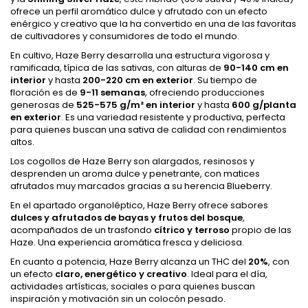
ofrece un perfil aromático dulce y afrutado con un efecto
enérgico y creativo que la ha convertido en una de las favoritas
de cultivadores y consumidores de todo el mundo.
En cultivo, Haze Berry desarrolla una estructura vigorosa y
ramificada, típica de las sativas, con alturas de
90-140 cm en
interior
y hasta
200-220 cm en exterior
. Su tiempo de
floración es de
9-11 semanas
, ofreciendo producciones
generosas de
525-575 g/m² en interior
y hasta
600 g/planta
en exterior
. Es una variedad resistente y productiva, perfecta
para quienes buscan una sativa de calidad con rendimientos
altos.
Los cogollos de Haze Berry son alargados, resinosos y
desprenden un aroma dulce y penetrante, con matices
afrutados muy marcados gracias a su herencia Blueberry.
En el apartado organoléptico, Haze Berry ofrece sabores
dulces y afrutados de bayas y frutos del bosque
,
acompañados de un trasfondo
cítrico y terroso
propio de las
Haze. Una experiencia aromática fresca y deliciosa.
En cuanto a potencia, Haze Berry alcanza un THC del
20%
, con
un efecto
claro, energético y creativo
. Ideal para el día,
actividades artísticas, sociales o para quienes buscan
inspiración y motivación sin un colocón pesado.