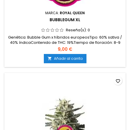
MARCA:
ROYAL QUEEN
BUBBLEGUM XL
Reseña(s):
0
Genética: Bubble Gum x híbridos europeosTipo: 60% sativa /
40% índicaContenido de THC: 19%Tiempo de floración: 8-9
semanasProducción en interior: 500-600 g/m²Producción en
9,00 €
exterior: 600-650 g/plantaAltura: 80-140 cm en interior; hasta
200 cm en exteriorAromas y sabores: Dulces y afrutados
Añadir al carrito

(chicle, frutos rojos) con notas florales y...
favorite_border