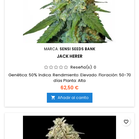
MARCA:
SENSI SEEDS BANK
JACK HERER
Reseña(s):
0
Genética: 50% índica. Rendimiento: Elevado. Floración: 50-70
días Planta: Alta
62,50 €
Añadir al carrito

favorite_border