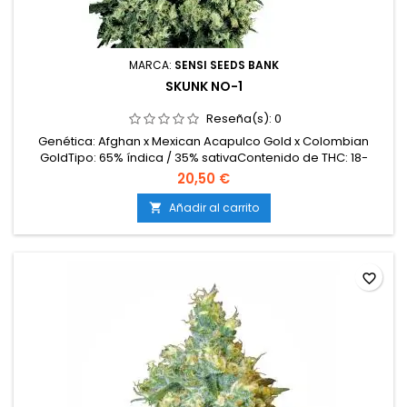
MARCA:
SENSI SEEDS BANK
SKUNK NO-1
Reseña(s):
0
Genética: Afghan x Mexican Acapulco Gold x Colombian
GoldTipo: 65% índica / 35% sativaContenido de THC: 18-
21%Tiempo de floración: 7-9 semanas en interiorCosecha en
20,50 €
exterior: Finales de septiembre – principios de
octubreProducción en interior: 500-550 g/m²Producción en
Añadir al carrito

exterior: más de 650 g/plantaAltura: 100-140 cm en interior;...
favorite_border