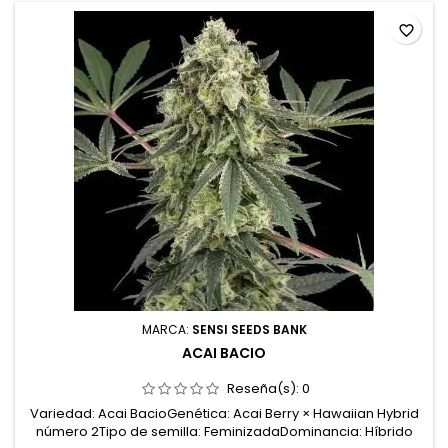
favorite_border
MARCA:
SENSI SEEDS BANK
ACAI BACIO
Reseña(s):
0
Variedad: Acai BacioGenética: Acai Berry × Hawaiian Hybrid
número 2Tipo de semilla: FeminizadaDominancia: Híbrido