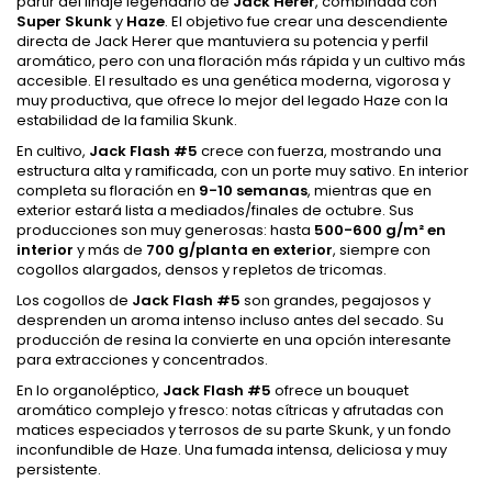
partir del linaje legendario de
Jack Herer
, combinada con
Super Skunk
y
Haze
. El objetivo fue crear una descendiente
directa de Jack Herer que mantuviera su potencia y perfil
aromático, pero con una floración más rápida y un cultivo más
accesible. El resultado es una genética moderna, vigorosa y
muy productiva, que ofrece lo mejor del legado Haze con la
estabilidad de la familia Skunk.
En cultivo,
Jack Flash #5
crece con fuerza, mostrando una
estructura alta y ramificada, con un porte muy sativo. En interior
completa su floración en
9-10 semanas
, mientras que en
exterior estará lista a mediados/finales de octubre. Sus
producciones son muy generosas: hasta
500-600 g/m² en
interior
y más de
700 g/planta en exterior
, siempre con
cogollos alargados, densos y repletos de tricomas.
Los cogollos de
Jack Flash #5
son grandes, pegajosos y
desprenden un aroma intenso incluso antes del secado. Su
producción de resina la convierte en una opción interesante
para extracciones y concentrados.
En lo organoléptico,
Jack Flash #5
ofrece un bouquet
aromático complejo y fresco: notas cítricas y afrutadas con
matices especiados y terrosos de su parte Skunk, y un fondo
inconfundible de Haze. Una fumada intensa, deliciosa y muy
persistente.