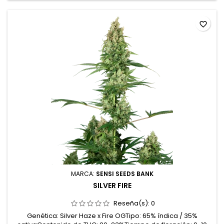
sabores:...
favorite_border
MARCA:
SENSI SEEDS BANK
SILVER FIRE
Reseña(s):
0
Genética: Silver Haze x Fire OGTipo: 65% índica / 35%