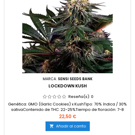
MARCA:
SENSI SEEDS BANK
LOCKDOWN KUSH
Reseña(s):
0
Genética: GMO (Garlic Cookies) x KushTipo: 70% índica / 30%
sativaContenido de THC: 22-25%Tiempo de floración: 7-8
semanas en interiorCosecha en exterior: Finales de
22,50 €
septiembreProducción en interior: hasta 500
g/m²Producción en exterior: más de 600 g/plantaAltura: 90-
Añadir al carrito

130 cm en interior; hasta 200 cm en exteriorAromas y