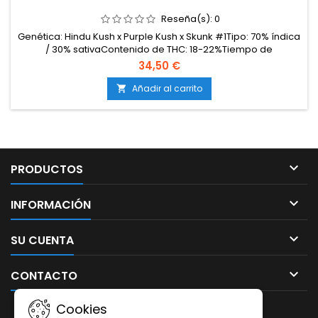
Reseña(s):
0
Genética: Hindu Kush x Purple Kush x Skunk #1Tipo: 70% índica
/ 30% sativaContenido de THC: 18-22%Tiempo de
floración: 7-9 semanas en interiorCosecha en
34,50 €
exterior: Finales de septiembre – principios de
octubreProducción en interior: hasta 500 g/m²Producción en
Añadir al carrito

exterior: más de 600 g/plantaAltura: 90-130 cm en interior;
hasta 200 cm...

PRODUCTOS

INFORMACIÓN

SU CUENTA

CONTACTO
Cookies
BOLETÍN