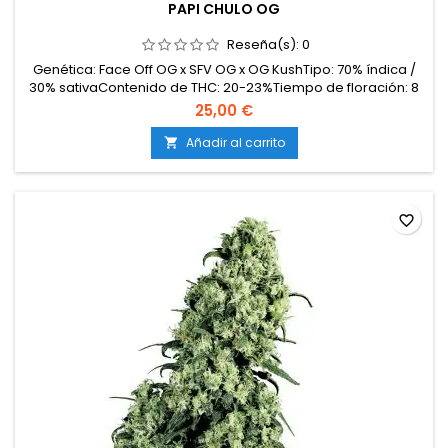
PAPI CHULO OG
Reseña(s):
0
Genética: Face Off OG x SFV OG x OG KushTipo: 70% índica /
30% sativaContenido de THC: 20-23%Tiempo de floración: 8
semanas en interiorCosecha en exterior: Finales de
25,00 €
septiembre – principios de octubreProducción en
interior: hasta 500 g/m²Producción en exterior: más de 600
Añadir al carrito

g/plantaAltura: 90-130 cm en interior; hasta 200 cm en...
favorite_border