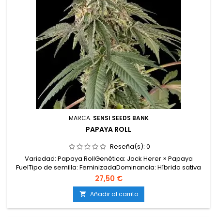
MARCA:
SENSI SEEDS BANK
PAPAYA ROLL
Reseña(s):
0
Variedad: Papaya RollGenética: Jack Herer × Papaya
FuelTipo de semilla: FeminizadaDominancia: Híbrido sativa
60 %Altura: Planta altaFloración: 65–70 díasProducción:
27,50 €
AltaClima: Soleado / MediterráneoMorfología: plantas altas,
vigorosas y bien ramificadasSabor y aroma: canela, vainilla,
Añadir al carrito

pan dulce, fruta tropical, gas suave...