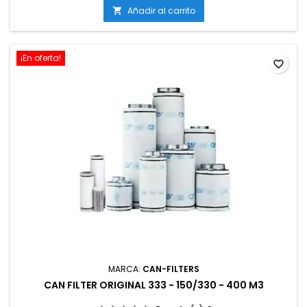
Añadir al carrito

¡En oferta!
favorite_border
MARCA:
CAN-FILTERS
CAN FILTER ORIGINAL 333 - 150/330 - 400 M3