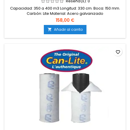
Reseña(s):
0
Capacidad: 350 a 400 m3 Longitud: 330 cm. Boca: 150 mm.
Carbón: Lite Material: Acero galvanizado
158,00 €
Añadir al carrito

favorite_border