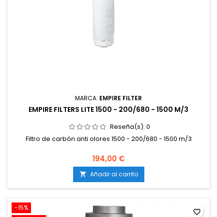
MARCA:
EMPIRE FILTER
EMPIRE FILTERS LITE 1500 - 200/680 - 1500 M/3
Reseña(s):
0
Filtro de carbón anti olores 1500 - 200/680 - 1500 m/3
194,00 €
Añadir al carrito

-15%
favorite_border