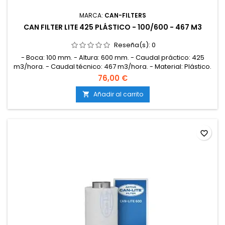
MARCA:
CAN-FILTERS
CAN FILTER LITE 425 PLÁSTICO - 100/600 - 467 M3
Reseña(s):
0
- Boca: 100 mm. - Altura: 600 mm. - Caudal práctico: 425
m3/hora. - Caudal técnico: 467 m3/hora. - Material: Plástico.
- Carbón: Lite.
76,00 €
Añadir al carrito

favorite_border