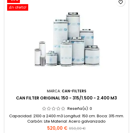
favorite_border
¡En oferta!
MARCA:
CAN-FILTERS
CAN FILTER ORIGINAL 150 - 315/1.500 - 2.400 M3
Reseña(s):
0
Capacidad: 2100 a 2400 m3 Longitud: 150 cm. Boca: 315 mm.
Carbón: Lite Material: Acero galvanizado
520,00 €
650,00 €