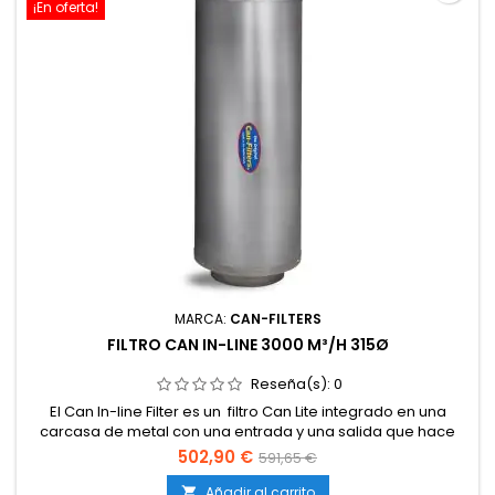
¡En oferta!
MARCA:
CAN-FILTERS
FILTRO CAN IN-LINE 3000 M³/H 315Ø
Reseña(s):
0
El Can In-line Filter es un filtro Can Lite integrado en una
carcasa de metal con una entrada y una salida que hace
posible el montaje del filtro en línea.
502,90 €
591,65 €
Añadir al carrito
