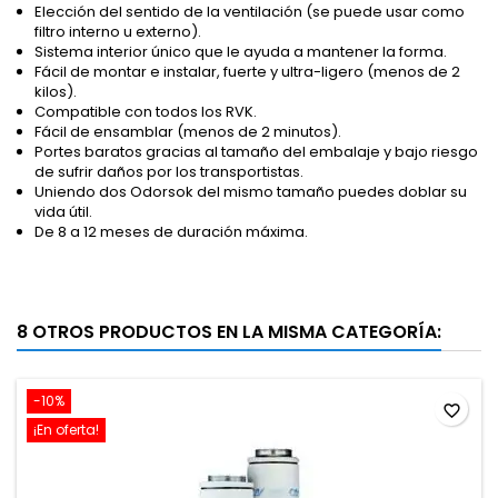
Elección del sentido de la ventilación (se puede usar como
filtro interno u externo).
Sistema interior único que le ayuda a mantener la forma.
Fácil de montar e instalar, fuerte y ultra-ligero (menos de 2
kilos).
Compatible con todos los RVK.
Fácil de ensamblar (menos de 2 minutos).
Portes baratos gracias al tamaño del embalaje y bajo riesgo
de sufrir daños por los transportistas.
Uniendo dos Odorsok del mismo tamaño puedes doblar su
vida útil.
De 8 a 12 meses de duración máxima.
8 OTROS PRODUCTOS EN LA MISMA CATEGORÍA:
-10%
favorite_border
¡En oferta!