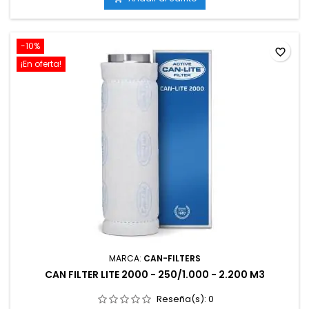
-10%
favorite_border
¡En oferta!
MARCA:
CAN-FILTERS
CAN FILTER LITE 2000 - 250/1.000 - 2.200 M3
Reseña(s):
0