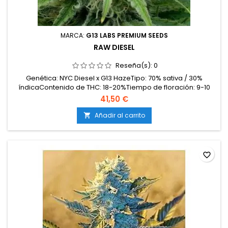
MARCA:
G13 LABS PREMIUM SEEDS
RAW DIESEL
Reseña(s):
0
Genética: NYC Diesel x G13 HazeTipo: 70% sativa / 30%
índicaContenido de THC: 18-20%Tiempo de floración: 9-10
semanas en interiorProducción en interior: 450-500
41,50 €
g/m²Producción en exterior: 600-800 g/plantaAltura: 100-130
cm en interior; hasta 250 cm en exteriorAromas y
Añadir al carrito

sabores: Intensos y penetrantes, con notas cítricas, frutales
y...
favorite_border