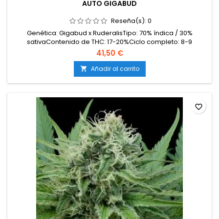
AUTO GIGABUD
Reseña(s):
0
Genética: Gigabud x RuderalisTipo: 70% índica / 30%
sativaContenido de THC: 17-20%Ciclo completo: 8-9
semanas desde germinaciónProducción en interior: 400-
41,50 €
500 g/m²Producción en exterior: 70-130 g/plantaAltura: 70-
100 cm en interior; hasta 120 cm en exteriorAromas y
Añadir al carrito

sabores: Dulces y afrutados con matices terrosos y
especiados...
favorite_border