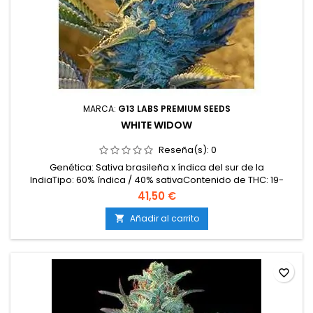
MARCA:
G13 LABS PREMIUM SEEDS
WHITE WIDOW
Reseña(s):
0
Genética: Sativa brasileña x índica del sur de la
IndiaTipo: 60% índica / 40% sativaContenido de THC: 19-
22%Tiempo de floración: 8-9 semanas en interiorProducción
41,50 €
en interior: 500-550 g/m²Producción en exterior: 600-800
g/plantaAltura: 80-110 cm en interior; hasta 200 cm en
Añadir al carrito

exteriorAromas y sabores: Intensos y terrosos con notas...
favorite_border