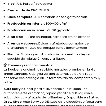
Tipo:
70% índica / 30% sativa
Contenido de THC:
15-18%
Ciclo completo:
9-10 semanas desde germinación
Producción en interior:
300-400 g/m²
Producción en exterior:
50-120 g/planta
Altura:
60-100 cm en interior; hasta 120 cm en exterior
Aromas y sabores:
Dulces y afrutados, con notas de
arándanos y frutos del bosque, fondo floral-terroso
Efectos:
Suaves y equilibrados; inicio cerebral alegre
seguido de relajación corporal ligera
🏆 Premios y reconocimientos:
La Blueberry original ha recibido múltiples premios en la High
Times Cannabis Cup, y su versión automática de G13 Labs
conserva ese prestigio en un formato rápido, compacto y muy
fiable.
Auto Berry
es ideal para cultivadores que buscan una
autofloreciente aromática, rápida y fácil de cultivar, con el
sabor clásico y afrutado de la Blueberry. Disponible en
Sativa
Grow Shop
, Auto Berry de G13 Labs es la elección perfecta para
quienes desean cosechas rápidas y discretas con calidad