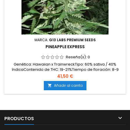
MARCA:
G13 LABS PREMIUM SEEDS
PINEAPPLE EXPRESS
Reseña(s):
0
Genética: Hawaiian x TrainwreckTipo: 60% sativa / 40%
índicaContenido de THC: 19-21%Tiempo de floración: 8-9
semanas en interiorProducción en interior: 500-550
41,50 €
g/m²Producción en exterior: 600-800 g/plantaAltura: 90-120
cm en interior; hasta 200 cm en exteriorAromas y
Añadir al carrito

sabores: Tropicales, con notas de piña madura, frutas
exóticas y...

PRODUCTOS