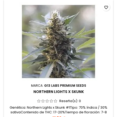
favorite_border
MARCA:
G13 LABS PREMIUM SEEDS
NORTHERN LIGHTS X SKUNK
Reseña(s):
0
Genética: Northern Lights x Skunk #1Tipo: 70% índica / 30%
sativaContenido de THC: 17-20%Tiempo de floración: 7-8
semanas en interiorProducción en interior: 500-550