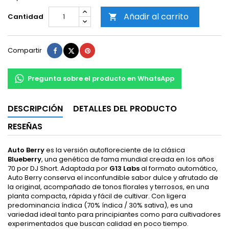
Añadir al carrito
Cantidad

Compartir
Tuitear
Pinterest
Compartir
Pregunta sobre el producto en WhatsApp
DESCRIPCIÓN
DETALLES DEL PRODUCTO
RESEÑAS
Auto Berry
es la versión autofloreciente de la clásica
Blueberry
, una genética de fama mundial creada en los años
70 por DJ Short. Adaptada por
G13 Labs
al formato automático,
Auto Berry conserva el inconfundible sabor dulce y afrutado de
la original, acompañado de tonos florales y terrosos, en una
planta compacta, rápida y fácil de cultivar. Con ligera
predominancia índica (70% índica / 30% sativa), es una
variedad ideal tanto para principiantes como para cultivadores
experimentados que buscan calidad en poco tiempo.