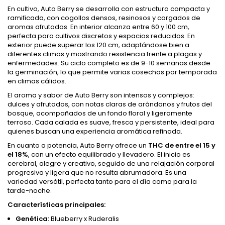
En cultivo, Auto Berry se desarrolla con estructura compacta y
ramificada, con cogollos densos, resinosos y cargados de
aromas afrutados. En interior alcanza entre 60 y 100 cm,
perfecta para cultivos discretos y espacios reducidos. En
exterior puede superar los 120 cm, adaptándose bien a
diferentes climas y mostrando resistencia frente a plagas y
enfermedades. Su ciclo completo es de 9-10 semanas desde
la germinación, lo que permite varias cosechas por temporada
en climas cálidos.
El aroma y sabor de Auto Berry son intensos y complejos:
dulces y afrutados, con notas claras de arándanos y frutos del
bosque, acompañados de un fondo floral y ligeramente
terroso. Cada calada es suave, fresca y persistente, ideal para
quienes buscan una experiencia aromática refinada.
En cuanto a potencia, Auto Berry ofrece un
THC de entre el 15 y
el 18%
, con un efecto equilibrado y llevadero. El inicio es
cerebral, alegre y creativo, seguido de una relajación corporal
progresiva y ligera que no resulta abrumadora. Es una
variedad versátil, perfecta tanto para el día como para la
tarde-noche.
Características principales:
Genética:
Blueberry x Ruderalis