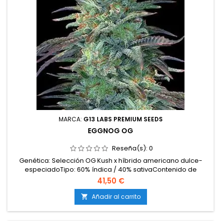
MARCA:
G13 LABS PREMIUM SEEDS
EGGNOG OG
Reseña(s):
0
Genética: Selección OG Kush x híbrido americano dulce-
especiadoTipo: 60% índica / 40% sativaContenido de
THC: 20-22%Tiempo de floración: 8-9 semanas en
41,50 €
interiorProducción en interior: 450-550 g/m²Producción en
exterior: 600-750 g/plantaAltura: 80-110 cm en interior; hasta
Añadir al carrito

200 cm en exteriorAromas y sabores: Dulces y cremosos
con...