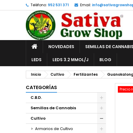
Teléfono:
952 531 371
Email:
info@sativagrowsho
A
C
I
add_circle_outline
De
No
INICIO
NOVEDADES
SEMILLAS DE CANNABI
LEDS
LEDS 3.2 ΜMOL/J
BLOG
Inicio
Cultivo
Fertilizantes
Guanokalon
CATEGORÍAS
Precio 
C.B.D.
Semillas de Cannabis
Cultivo
Armarios de Cultivo