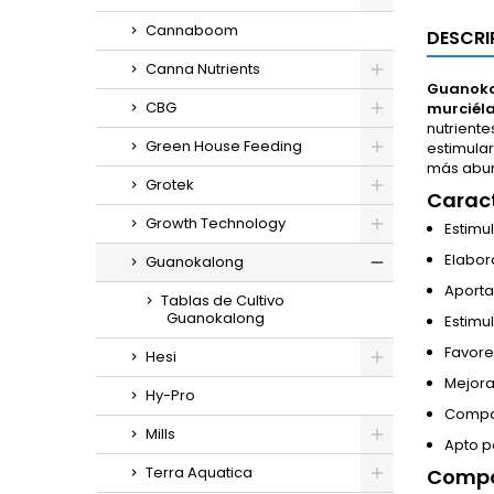
Cannaboom
DESCRI
Canna Nutrients
Guanoka
CBG
murciél
nutriente
Green House Feeding
estimular
más abu
Grotek
Caract
Growth Technology
Estimu
Elabor
Guanokalong
Aporta
Tablas de Cultivo
Guanokalong
Estimul
Favore
Hesi
Mejora
Hy-Pro
Compat
Mills
Apto p
Terra Aquatica
Compo