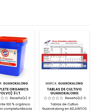
A:
GUANOKALONG
MARCA:
GUANOKALONG
LETE ORGANICS
TABLAS DE CULTIVO
POLVO) 3 LT.
GUANOKALONG
Reseña(s):
0
Reseña(s):
0
zante 100 % orgánico
Tablas de Cultivo
ón completa.Mezcla
Guanokalong en ADJUNTOS