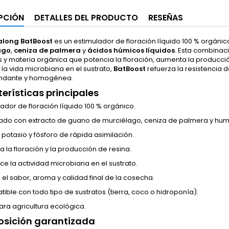
PCIÓN
DETALLES DEL PRODUCTO
RESEÑAS
long BatBoost
es un estimulador de floración líquido 100 % orgáni
ago
,
ceniza de palmera
y
ácidos húmicos líquidos
. Esta combinaci
s y materia orgánica que potencia la floración, aumenta la producció
 la vida microbiana en el sustrato,
BatBoost
refuerza la resistencia d
ndante y homogénea.
erísticas principales
lador de floración líquido 100 % orgánico.
ado con extracto de guano de murciélago, ceniza de palmera y hum
 potasio y fósforo de rápida asimilación.
a la floración y la producción de resina.
ce la actividad microbiana en el sustrato.
 el sabor, aroma y calidad final de la cosecha.
ible con todo tipo de sustratos (tierra, coco o hidroponía).
ara agricultura ecológica.
sición garantizada