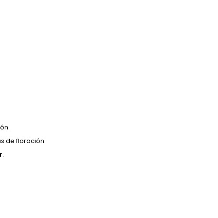
ión.
as de floración.
r
.