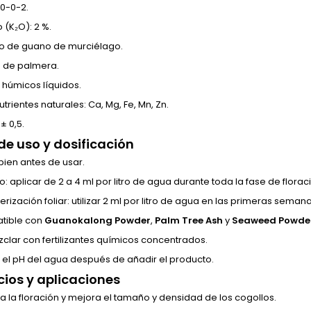
 0-0-2.
 (K₂O): 2 %.
to de guano de murciélago.
 de palmera.
 húmicos líquidos.
trientes naturales: Ca, Mg, Fe, Mn, Zn.
 ± 0,5.
e uso y dosificación
bien antes de usar.
o: aplicar de 2 a 4 ml por litro de agua durante toda la fase de florac
erización foliar: utilizar 2 ml por litro de agua en las primeras seman
tible con
Guanokalong Powder
,
Palm Tree Ash
y
Seaweed Powde
clar con fertilizantes químicos concentrados.
r el pH del agua después de añadir el producto.
cios y aplicaciones
la la floración y mejora el tamaño y densidad de los cogollos.