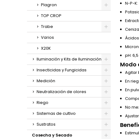
N-P-K:
Plagron
Potasio
TOP CROP
Extrac
Trabe
Ceniza
Varios
Ácidos
Micronu
X20K
pH: 6,5
Iluminación y Kits de Iluminación
Modo d
Insecticidas y Fungicidas
Agitar 
Medición
En rieg
En pulv
Neutralización de olores
Compa
Riego
No mez
Sistemas de cultivo
Ajusta
Benefi
Sustratos
Estimu
Cosecha y Secado