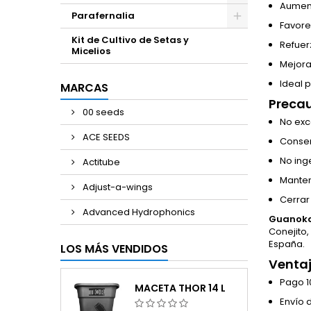
Aument
Parafernalia
Favore
Kit de Cultivo de Setas y
Refuerz
Micelios
Mejora
Ideal 
MARCAS
Precau
00 seeds
No exc
ACE SEEDS
Conserv
No ing
Actitube
Manten
Adjust-a-wings
Cerrar
Advanced Hydrophonics
Guanoka
Conejito,
España.
LOS MÁS VENDIDOS
Ventaj
Pago 1
MACETA THOR 14 L
Envío 