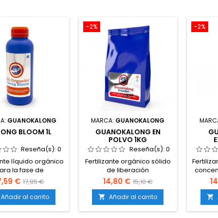
-2%
-2%
A:
GUANOKALONG
MARCA:
GUANOKALONG
MARC
LONG BLOOM 1L
GUANOKALONG EN
G
POLVO 1KG
E
Reseña(s):
0
Reseña(s):
0
ante líquido orgánico
Fertilizante orgánico sólido
Fertiliz
ara la fase de
de liberación
concen
ción.Elaborado con
lenta.Procedente de guano
par
7,59 €
14,80 €
1
17,95 €
15,10 €
ractos vegetales
100 % natural de
mu
es.Rico en nitrógeno
murciélago.Rico en fósforo,
natur
Añadir al carrito
Añadir al carrito


otasio de origen
calcio, magnesio y
calcio
Estimula la floración
microelementos.Mejora la
esenc