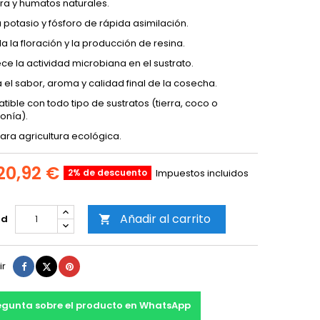
a y humatos naturales.
 potasio y fósforo de rápida asimilación.
la la floración y la producción de resina.
ce la actividad microbiana en el sustrato.
 el sabor, aroma y calidad final de la cosecha.
ible con todo tipo de sustratos (tierra, coco o
onía).
ara agricultura ecológica.
20,92 €
2% de descuento
Impuestos incluidos
Añadir al carrito
ad

Compartir
Tuitear
Pinterest
ir
egunta sobre el producto en WhatsApp