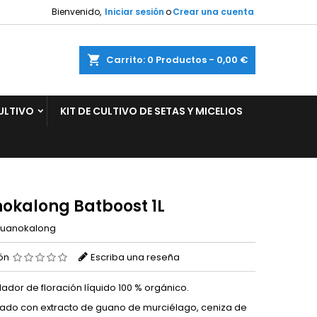
Bienvenido,
Iniciar sesión
o
Crear una cuenta
×
×
×
ar
Carrito
0
Productos -
0,00 €
ULTIVO
KIT DE CULTIVO DE SETAS Y MICELIOS
n
s
okalong Batboost 1L
uanokalong
ión
Escriba una reseña
lador de floración líquido 100 % orgánico.
ado con extracto de guano de murciélago, ceniza de