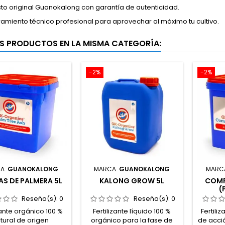
to original Guanokalong con garantía de autenticidad.
amiento técnico profesional para aprovechar al máximo tu cultivo.
S PRODUCTOS EN LA MISMA CATEGORÍA:
-2%
-2%
A:
GUANOKALONG
MARCA:
GUANOKALONG
MARC
AS DE PALMERA 5L
KALONG GROW 5L
COMP
(
Reseña(s):
0
Reseña(s):
0
zante orgánico 100 %
Fertilizante líquido 100 %
Fertili
tural de origen
orgánico para la fase de
de acci