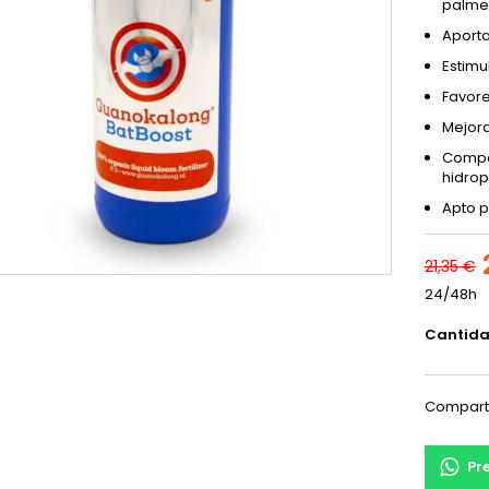
palmer
Aporta
Estimu
Favore
Mejora
Compat
hidrop
Apto p
21,35 €
24/48h
Cantid
Compart
Pr