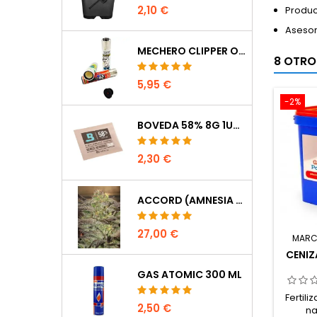
2,10 €
Produc
Asesor
MECHERO CLIPPER OCULTACIÓN
8 OTRO
5,95 €
-2%
BOVEDA 58% 8G 1UDS
2,30 €
ACCORD (AMNESIA CORDOBESA)
27,00 €
MARC
CENIZ
GAS ATOMIC 300 ML
Fertili
2,50 €
na